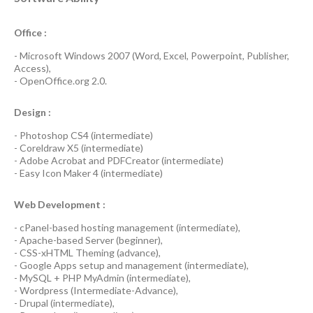
Office :
-
Microsoft Windows 2007
(Word, Excel, Powerpoint, Publisher,
Access),
-
OpenOffice.org 2.0.
Design :
-
Photoshop CS4
(
intermediate
)
-
Coreldraw X5
(
intermediate
)
-
Adobe Acrobat
and
PDFCreator
(
intermediate
)
-
Easy Icon Maker 4
(
intermediate
)
Web Development :
-
cPanel-based hosting management
(
intermediate
),
-
Apache-based Server
(
beginner
),
-
CSS-xHTML Theming
(
advance
),
-
Google Apps
setup and management (
intermediate
),
-
MySQL + PHP MyAdmin
(
intermediate
),
-
Wordpress
(
Intermediate-Advance
),
-
Drupal
(
intermediate
),