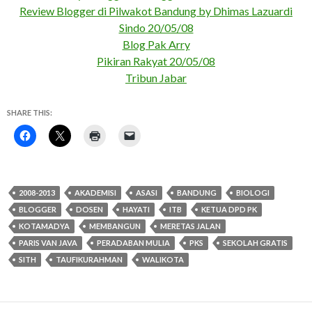
Review Blogger di Pilwakot Bandung by Dhimas Lazuardi
Sindo 20/05/08
Blog Pak Arry
Pikiran Rakyat 20/05/08
Tribun Jabar
SHARE THIS:
2008-2013
AKADEMISI
ASASI
BANDUNG
BIOLOGI
BLOGGER
DOSEN
HAYATI
ITB
KETUA DPD PK
KOTAMADYA
MEMBANGUN
MERETAS JALAN
PARIS VAN JAVA
PERADABAN MULIA
PKS
SEKOLAH GRATIS
SITH
TAUFIKURAHMAN
WALIKOTA