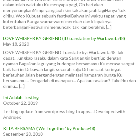
dalamInilah waktuku Ku menyapa pagi, Oh hari akan
menyenangkanMimpi yang jauh kini tak akan jauh lagiHanya ‘tuk
diriku, Woo Kubuat sebuah festivalBahwa ini waktu tepat, yang
kutentukan Bunga warna-warni merekah dan k’lopaknya
beterbanganFestival ini memuncak, tak ‘kan berakhir, […]
LOVE WHISPER BY GFRIEND (ID translation by Wartawota48)
May 18, 2020
LOVE WHISPER BY GFRIEND Translate by: Wartawota48 Tak
dapat… ungkap rasaku dalam kata Sang angin bertiup dengan
nyaman Bagaikan lagu yang kudengar bersamamu Ku merasa sangat
baik hari ini Di bawah langit secerah salju Di hari saat keringat
berjatuhan Jalan bergandengan melintasi hamparan bunga Ku
bersamamu… Dengarlah di manapun… Apa kau rasakan? Takdirku dan
dirimu… […]
Ini Adalah Testing
October 22, 2019
Testing update from wordpress blog to apps… Developed with
Androjex
KITA BERSAMA (‘We Together’ by Produce48)
September 20, 2018