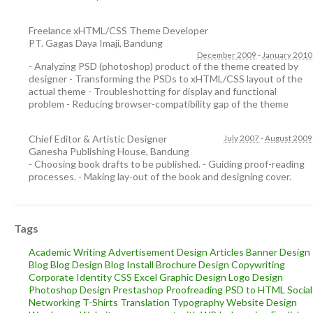
Freelance xHTML/CSS Theme Developer
PT. Gagas Daya Imaji
,
Bandung
December 2009
-
January 2010
- Analyzing PSD (photoshop) product of the theme created by
designer - Transforming the PSDs to xHTML/CSS layout of the
actual theme - Troubleshotting for display and functional
problem - Reducing browser-compatibility gap of the theme
Chief Editor & Artistic Designer
July 2007
-
August 2009
Ganesha Publishing House
,
Bandung
- Choosing book drafts to be published. - Guiding proof-reading
processes. - Making lay-out of the book and designing cover.
Tags
Academic Writing
Advertisement Design
Articles
Banner Design
Blog
Blog Design
Blog Install
Brochure Design
Copywriting
Corporate Identity
CSS
Excel
Graphic Design
Logo Design
Photoshop Design
Prestashop
Proofreading
PSD to HTML
Social
Networking
T-Shirts
Translation
Typography
Website Design