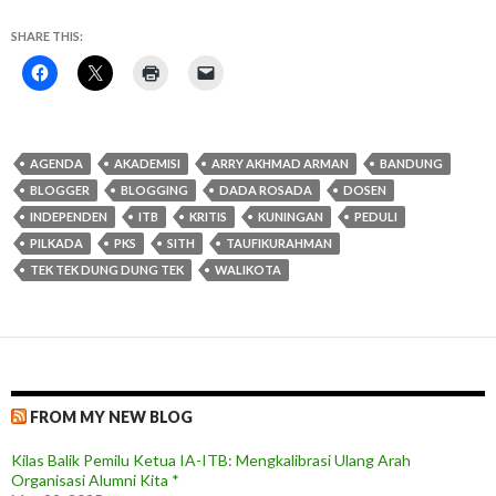
SHARE THIS:
AGENDA
AKADEMISI
ARRY AKHMAD ARMAN
BANDUNG
BLOGGER
BLOGGING
DADA ROSADA
DOSEN
INDEPENDEN
ITB
KRITIS
KUNINGAN
PEDULI
PILKADA
PKS
SITH
TAUFIKURAHMAN
TEK TEK DUNG DUNG TEK
WALIKOTA
FROM MY NEW BLOG
Kilas Balik Pemilu Ketua IA-ITB: Mengkalibrasi Ulang Arah
Organisasi Alumni Kita *