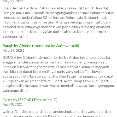
May 22, 2025
Oleh: Ardian Perdana Putra (Sekretaris Eksekutif IA-ITB Jakarta)
Dengan malu-malu, sosok itu mengungkapkan permasalahan seputar
rencananya melanjutkan S2 ke Jerman. Sebut saja R, alumni muda
ITB, memutuskan resign setelah 4 tahun bekerja di salah satu bank
nasional demi mimpinya meneruskan pendidikan di bidang ekonomi.
Ia pun mendapatkan panggilan dari salah satu kampus di Jerman.
Sebenarnya, […]
Rough by Gfriend (translated by Wartawota48)
May 19, 2021
ROUGH by: GfriendIndonesian Lyrics by Ardee Entah mengapa ku
enggan mendekatimuHanya melihat meski ku menyukaimu ohh…
Semakin kucoba menghampirimuTerasa hati kita semakin menjauh
Hati kita tak dapat bertemuBagai garis yang sejajarTapi kuyakin
suatu saat…kita ‘kan bersama…Ku akan tetap menunggu… Tak dapat
kuungkapkan,aku mencintaimuS’perti mimpi yang terwujud,S’perti
keajaiban Jika kudapat lewati waktu menjadi dewasa‘Kan kugenggam
tanganmu di […]
Fiesta by IZ*ONE (Translation ID)
April 9, 2021
waktu t’lah tiba, penantian panjangkusingkap hatiku yang tidur dan
membiarkannya terbuka Ah.Kini ku pun menatap dengan lebih