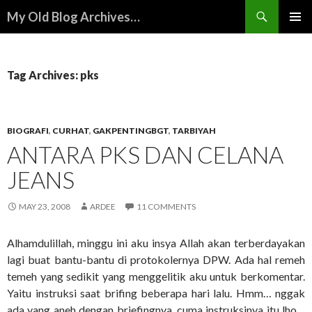
Search
My Old Blog Archives…
SKIP
PRIMAR
TO
MENU
CONTENT
Tag Archives: pks
BIOGRAFI
,
CURHAT
,
GAKPENTINGBGT
,
TARBIYAH
ANTARA PKS DAN CELANA
JEANS
MAY 23, 2008
ARDEE
11 COMMENTS
Alhamdulillah, minggu ini aku insya Allah akan terberdayakan
lagi buat bantu-bantu di protokolernya DPW. Ada hal remeh
temeh yang sedikit yang menggelitik aku untuk berkomentar.
Yaitu instruksi saat brifing beberapa hari lalu. Hmm… nggak
ada yang aneh dengan briefingnya, cuma instruksinya itu lho…