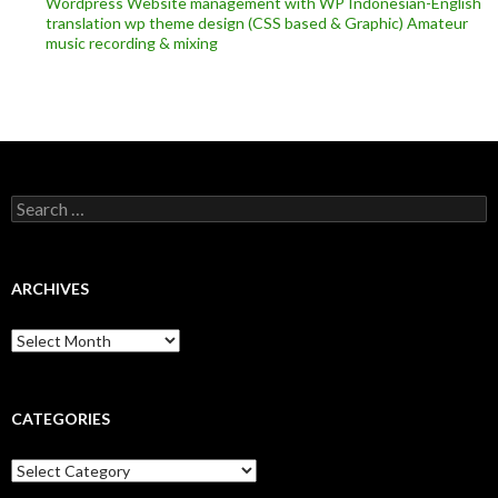
Wordpress
Website management with WP
Indonesian-English
translation
wp theme design (CSS based & Graphic)
Amateur
music recording & mixing
Search
for:
ARCHIVES
Archives
CATEGORIES
Categories