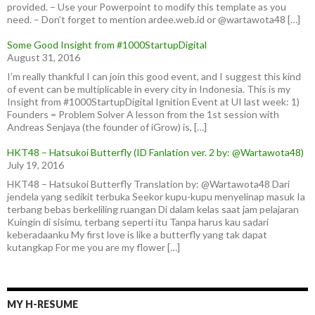
provided. – Use your Powerpoint to modify this template as you
need. – Don’t forget to mention ardee.web.id or @wartawota48 […]
Some Good Insight from #1000StartupDigital
August 31, 2016
I’m really thankful I can join this good event, and I suggest this kind
of event can be multiplicable in every city in Indonesia. This is my
Insight from #1000StartupDigital Ignition Event at UI last week: 1)
Founders = Problem Solver A lesson from the 1st session with
Andreas Senjaya (the founder of iGrow) is, […]
HKT48 – Hatsukoi Butterfly (ID Fanlation ver. 2 by: @Wartawota48)
July 19, 2016
HKT48 – Hatsukoi Butterfly Translation by: @Wartawota48 Dari
jendela yang sedikit terbuka Seekor kupu-kupu menyelinap masuk Ia
terbang bebas berkeliling ruangan Di dalam kelas saat jam pelajaran
Kuingin di sisimu, terbang seperti itu Tanpa harus kau sadari
keberadaanku My first love is like a butterfly yang tak dapat
kutangkap For me you are my flower […]
MY H-RESUME