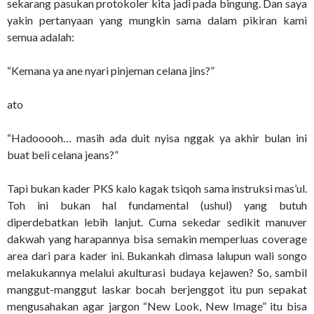
sekarang pasukan protokoler kita jadi pada bingung. Dan saya
yakin pertanyaan yang mungkin sama dalam pikiran kami
semua adalah:
“Kemana ya ane nyari pinjeman celana jins?”
ato
“Hadooooh… masih ada duit nyisa nggak ya akhir bulan ini
buat beli celana jeans?”
Tapi bukan kader PKS kalo kagak tsiqoh sama instruksi mas’ul.
Toh ini bukan hal fundamental (ushul) yang butuh
diperdebatkan lebih lanjut. Cuma sekedar sedikit manuver
dakwah yang harapannya bisa semakin memperluas coverage
area dari para kader ini. Bukankah dimasa lalupun wali songo
melakukannya melalui akulturasi budaya kejawen? So, sambil
manggut-manggut laskar bocah berjenggot itu pun sepakat
mengusahakan agar jargon “New Look, New Image” itu bisa