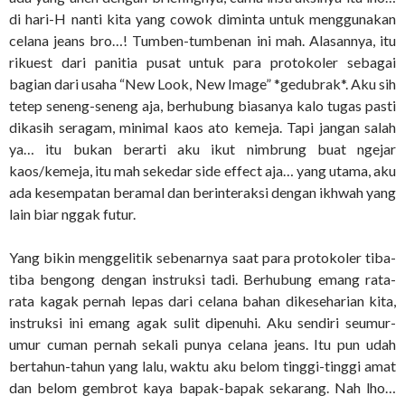
di hari-H nanti kita yang cowok diminta untuk menggunakan
celana jeans bro…! Tumben-tumbenan ini mah. Alasannya, itu
rikuest dari panitia pusat untuk para protokoler sebagai
bagian dari usaha “New Look, New Image” *gedubrak*. Aku sih
tetep seneng-seneng aja, berhubung biasanya kalo tugas pasti
dikasih seragam, minimal kaos ato kemeja. Tapi jangan salah
ya… itu bukan berarti aku ikut nimbrung buat ngejar
kaos/kemeja, itu mah sekedar side effect aja… yang utama, aku
ada kesempatan beramal dan berinteraksi dengan ikhwah yang
lain biar nggak futur.
Yang bikin menggelitik sebenarnya saat para protokoler tiba-
tiba bengong dengan instruksi tadi. Berhubung emang rata-
rata kagak pernah lepas dari celana bahan dikeseharian kita,
instruksi ini emang agak sulit dipenuhi. Aku sendiri seumur-
umur cuman pernah sekali punya celana jeans. Itu pun udah
bertahun-tahun yang lalu, waktu aku belom tinggi-tinggi amat
dan belom gembrot kaya bapak-bapak sekarang. Nah lho…