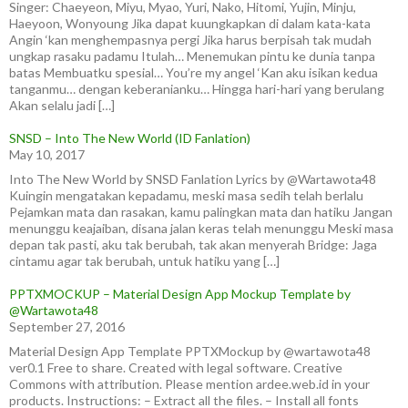
Singer: Chaeyeon, Miyu, Myao, Yuri, Nako, Hitomi, Yujin, Minju,
Haeyoon, Wonyoung Jika dapat kuungkapkan di dalam kata-kata
Angin ‘kan menghempasnya pergi Jika harus berpisah tak mudah
ungkap rasaku padamu Itulah… Menemukan pintu ke dunia tanpa
batas Membuatku spesial… You’re my angel ‘Kan aku isikan kedua
tanganmu… dengan keberanianku… Hingga hari-hari yang berulang
Akan selalu jadi […]
SNSD – Into The New World (ID Fanlation)
May 10, 2017
Into The New World by SNSD Fanlation Lyrics by @Wartawota48
Kuingin mengatakan kepadamu, meski masa sedih telah berlalu
Pejamkan mata dan rasakan, kamu palingkan mata dan hatiku Jangan
menunggu keajaiban, disana jalan keras telah menunggu Meski masa
depan tak pasti, aku tak berubah, tak akan menyerah Bridge: Jaga
cintamu agar tak berubah, untuk hatiku yang […]
PPTXMOCKUP – Material Design App Mockup Template by
@Wartawota48
September 27, 2016
Material Design App Template PPTXMockup by @wartawota48
ver0.1 Free to share. Created with legal software. Creative
Commons with attribution. Please mention ardee.web.id in your
products. Instructions: – Extract all the files. – Install all fonts