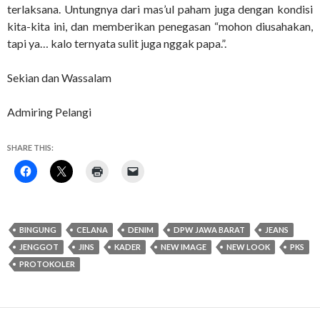
terlaksana. Untungnya dari mas’ul paham juga dengan kondisi
kita-kita ini, dan memberikan penegasan “mohon diusahakan,
tapi ya… kalo ternyata sulit juga nggak papa.”.
Sekian dan Wassalam
Admiring Pelangi
SHARE THIS:
BINGUNG
CELANA
DENIM
DPW JAWA BARAT
JEANS
JENGGOT
JINS
KADER
NEW IMAGE
NEW LOOK
PKS
PROTOKOLER