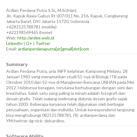
Ardian
Perdana Putra
S.Si., M.Si.(Han)
Jln. Kapuk Rawa Gabus Rt 007/011 No. 216, Kapuk, Cengkareng
Jakarta Barat
,
DKI Jakarta
11720
,
Indonesia
+6282125788781
(
mobile
)
+622198569465
(
home
)
Web:
http://ardee.web.id
LinkedIn
|
G+
|
Twitter
Email:
ardianperdanaputra[at]gmail[dot]com
Summary
Ardian Perdana Putra, pria INFP kelahiran Kampoeng Melayu, 28
Januari 1983 yang menamatkan studi S1-nya di Biologi ITB pada
Oktober 2010 dan S2-nya di Manajemen Bencana UNHAN pada Mei
2012. Hobbynya beragam, terutama berhubungan dengan seni dan
kreativitas. Salah satu yang paling ia minati adalah fotografi dan
desain grafis. Telah malang melintang didunia desain grafis sejak
tahun 2003. Beberapa karyanya telah digunakan oleh berbagai
perusahaan, organisasi dan individu. Untuk korespondensi langsung
bisa menghubungi 082125788781, FB: ardianperdana dan
YM/twitter dg nick: delcardino.
Software Ability