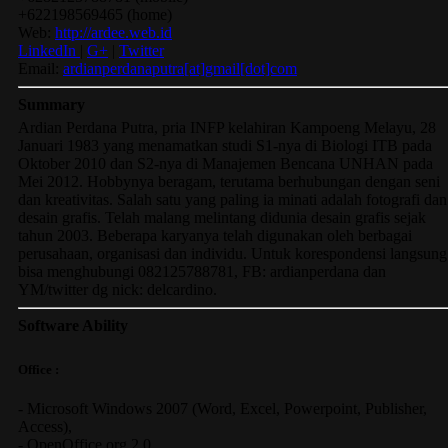
+622198569465
(
home
)
Web:
http://ardee.web.id
LinkedIn
|
G+
|
Twitter
Email:
ardianperdanaputra[at]gmail[dot]com
Summary
Ardian Perdana Putra, pria INFP kelahiran Kampoeng Melayu, 28
Januari 1983 yang menamatkan studi S1-nya di Biologi ITB pada
Oktober 2010 dan S2-nya di Manajemen Bencana UNHAN pada
Mei 2012. Hobbynya beragam, terutama berhubungan dengan seni
dan kreativitas. Salah satu yang paling ia minati adalah fotografi dan
desain grafis. Telah malang melintang didunia desain grafis sejak
tahun 2003. Beberapa karyanya telah digunakan oleh berbagai
perusahaan, organisasi dan individu. Untuk korespondensi langsung
bisa menghubungi 082125788781, FB: ardianperdana dan
YM/twitter dg nick: delcardino.
Software Ability
Office :
-
Microsoft Windows 2007
(Word, Excel, Powerpoint, Publisher,
Access),
-
OpenOffice.org 2.0.