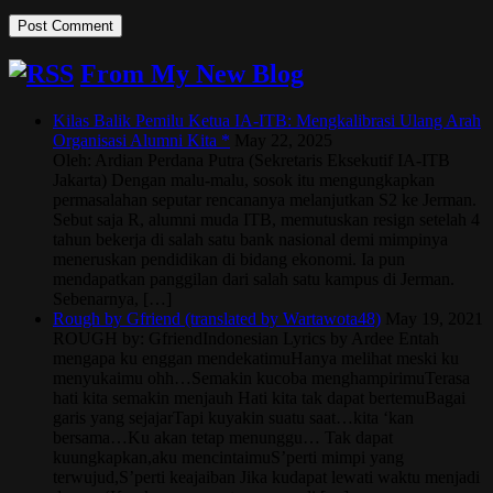
From My New Blog
Kilas Balik Pemilu Ketua IA-ITB: Mengkalibrasi Ulang Arah
Organisasi Alumni Kita *
May 22, 2025
Oleh: Ardian Perdana Putra (Sekretaris Eksekutif IA-ITB
Jakarta) Dengan malu-malu, sosok itu mengungkapkan
permasalahan seputar rencananya melanjutkan S2 ke Jerman.
Sebut saja R, alumni muda ITB, memutuskan resign setelah 4
tahun bekerja di salah satu bank nasional demi mimpinya
meneruskan pendidikan di bidang ekonomi. Ia pun
mendapatkan panggilan dari salah satu kampus di Jerman.
Sebenarnya, […]
Rough by Gfriend (translated by Wartawota48)
May 19, 2021
ROUGH by: GfriendIndonesian Lyrics by Ardee Entah
mengapa ku enggan mendekatimuHanya melihat meski ku
menyukaimu ohh…Semakin kucoba menghampirimuTerasa
hati kita semakin menjauh Hati kita tak dapat bertemuBagai
garis yang sejajarTapi kuyakin suatu saat…kita ‘kan
bersama…Ku akan tetap menunggu… Tak dapat
kuungkapkan,aku mencintaimuS’perti mimpi yang
terwujud,S’perti keajaiban Jika kudapat lewati waktu menjadi