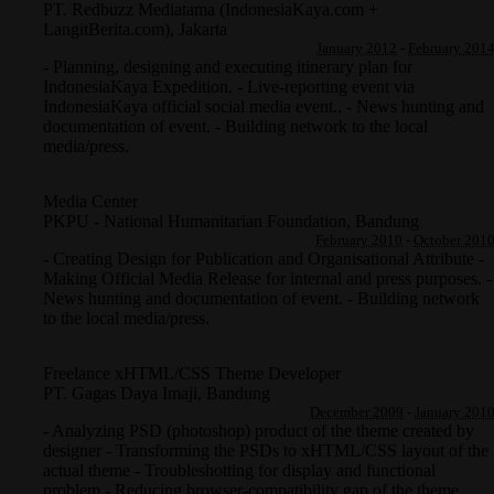
PT. Redbuzz Mediatama (IndonesiaKaya.com +
LangitBerita.com)
,
Jakarta
January 2012
-
February 201
- Planning, designing and executing itinerary plan for
IndonesiaKaya Expedition. - Live-reporting event via
IndonesiaKaya official social media event.. - News hunting and
documentation of event. - Building network to the local
media/press.
Media Center
PKPU - National Humanitarian Foundation
,
Bandung
February 2010
-
October 201
- Creating Design for Publication and Organisational Attribute -
Making Official Media Release for internal and press purposes. -
News hunting and documentation of event. - Building network
to the local media/press.
Freelance xHTML/CSS Theme Developer
PT. Gagas Daya Imaji
,
Bandung
December 2009
-
January 201
- Analyzing PSD (photoshop) product of the theme created by
designer - Transforming the PSDs to xHTML/CSS layout of the
actual theme - Troubleshotting for display and functional
problem - Reducing browser-compatibility gap of the theme