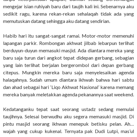
mengejar isian ruhiyah baru dari taujih kali ini. Sebenarnya aku
sedikit ragu, karena rekan-rekan sehalaqah tidak ada yang
memutuskan datang sehingga aku datang sendirian.
Habib hari itu sangat-sangat ramai. Motor-motor memenuhi
lapangan parkir. Rombongan akhwat jilbab lebarpun terlihat
berduyun-duyun memasuki masjid. Ada diantara mereka yang
baru saja turun dari angkot tepat didepan gerbang, sebagian
yang lain terlihat berjalan bergerombol dari depan gerbang
citepus. Mungkin mereka baru saja menyelesaikan agenda
halaqahnya. Sudah umum diantara ikhwah bahwa hari sabtu
dan ahad sebagai hari ‘Liqo Akhwat Nasional’ karena memang
mereka banyak meletakkan agenda pekanannya saat weekend.
Kedatanganku tepat saat seorang ustadz sedang memulai
taujihnya. Selesai berwudhu aku segera memasuki masjid. Di
pintu masjid seorang ikhwan menepuk betisku pelan. Ah…
wajah yang cukup kukenal. Ternyata pak Dudi Lutpi, mas’ul