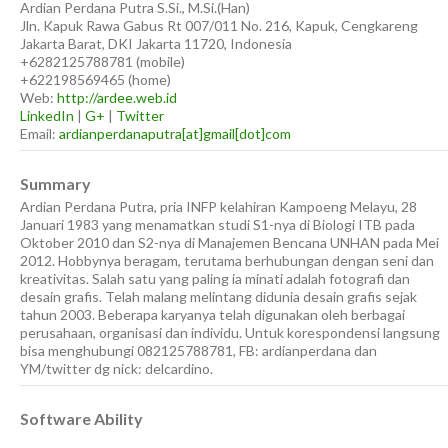
Ardian
Perdana Putra
S.Si., M.Si.(Han)
Jln. Kapuk Rawa Gabus Rt 007/011 No. 216, Kapuk, Cengkareng
Jakarta Barat
,
DKI Jakarta
11720
,
Indonesia
+6282125788781
(
mobile
)
+622198569465
(
home
)
Web:
http://ardee.web.id
LinkedIn
|
G+
|
Twitter
Email:
ardianperdanaputra[at]gmail[dot]com
Summary
Ardian Perdana Putra, pria INFP kelahiran Kampoeng Melayu, 28
Januari 1983 yang menamatkan studi S1-nya di Biologi ITB pada
Oktober 2010 dan S2-nya di Manajemen Bencana UNHAN pada Mei
2012. Hobbynya beragam, terutama berhubungan dengan seni dan
kreativitas. Salah satu yang paling ia minati adalah fotografi dan
desain grafis. Telah malang melintang didunia desain grafis sejak
tahun 2003. Beberapa karyanya telah digunakan oleh berbagai
perusahaan, organisasi dan individu. Untuk korespondensi langsung
bisa menghubungi 082125788781, FB: ardianperdana dan
YM/twitter dg nick: delcardino.
Software Ability