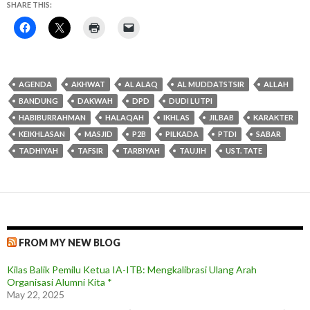
SHARE THIS:
AGENDA
AKHWAT
AL ALAQ
AL MUDDATSTSIR
ALLAH
BANDUNG
DAKWAH
DPD
DUDI LUTPI
HABIBURRAHMAN
HALAQAH
IKHLAS
JILBAB
KARAKTER
KEIKHLASAN
MASJID
P2B
PILKADA
PTDI
SABAR
TADHIYAH
TAFSIR
TARBIYAH
TAUJIH
UST. TATE
FROM MY NEW BLOG
Kilas Balik Pemilu Ketua IA-ITB: Mengkalibrasi Ulang Arah
Organisasi Alumni Kita *
May 22, 2025