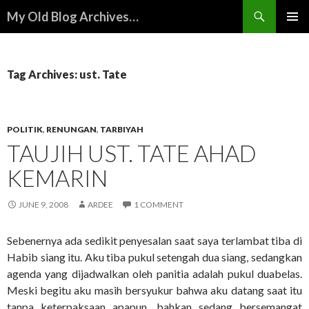
Search
My Old Blog Archives…
SKIP
PRIMAR
TO
MENU
CONTENT
Tag Archives: ust. Tate
POLITIK
,
RENUNGAN
,
TARBIYAH
TAUJIH UST. TATE AHAD
KEMARIN
JUNE 9, 2008
ARDEE
1 COMMENT
Sebenernya ada sedikit penyesalan saat saya terlambat tiba di
Habib siang itu. Aku tiba pukul setengah dua siang, sedangkan
agenda yang dijadwalkan oleh panitia adalah pukul duabelas.
Meski begitu aku masih bersyukur bahwa aku datang saat itu
tanpa keterpaksaan apapun, bahkan sedang bersemangat