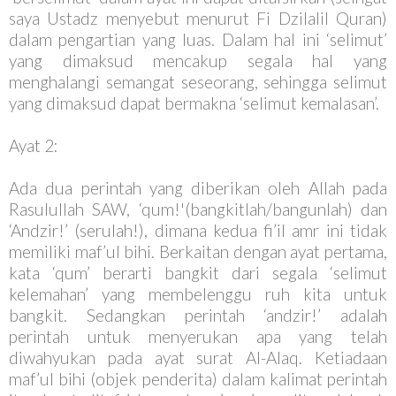
saya Ustadz menyebut menurut Fi Dzilalil Quran)
dalam pengartian yang luas. Dalam hal ini ‘selimut’
yang dimaksud mencakup segala hal yang
menghalangi semangat seseorang, sehingga selimut
yang dimaksud dapat bermakna ‘selimut kemalasan’.
Ayat 2:
Ada dua perintah yang diberikan oleh Allah pada
Rasulullah SAW, ‘qum!'(bangkitlah/bangunlah) dan
‘Andzir!’ (serulah!), dimana kedua fi’il amr ini tidak
memiliki maf’ul bihi. Berkaitan dengan ayat pertama,
kata ‘qum’ berarti bangkit dari segala ‘selimut
kelemahan’ yang membelenggu ruh kita untuk
bangkit. Sedangkan perintah ‘andzir!’ adalah
perintah untuk menyerukan apa yang telah
diwahyukan pada ayat surat Al-Alaq. Ketiadaan
maf’ul bihi (objek penderita) dalam kalimat perintah