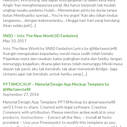
Angin ‘kan menghempasnya pergi Jika harus berpisah tak mudah
ungkap rasaku padamu Itulah… Menemukan pintu ke dunia tanpa
batas Membuatku spesial… You’re my angel ‘Kan aku isikan kedua
tanganmu… dengan keberanianku… Hingga hari-hari yang berulang
Akan selalu jadi […]
SNSD – Into The New World (ID Fanlation)
May 10, 2017
Into The New World by SNSD Fanlation Lyrics by @Wartawota48
Kuingin mengatakan kepadamu, meski masa sedih telah berlalu
Pejamkan mata dan rasakan, kamu palingkan mata dan hatiku Jangan
menunggu keajaiban, disana jalan keras telah menunggu Meski masa
depan tak pasti, aku tak berubah, tak akan menyerah Bridge: Jaga
cintamu agar tak berubah, untuk hatiku yang […]
PPTXMOCKUP – Material Design App Mockup Template by
@Wartawota48
September 27, 2016
Material Design App Template PPTXMockup by @wartawota48
ver0.1 Free to share. Created with legal software. Creative
Commons with attribution. Please mention ardee.web.id in your
products. Instructions: – Extract all the files. – Install all fonts
provided. – Use your Powerpoint to modify this template as you