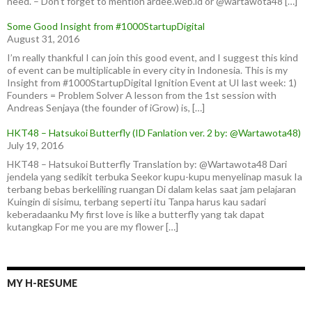
need. – Don’t forget to mention ardee.web.id or @wartawota48 […]
Some Good Insight from #1000StartupDigital
August 31, 2016
I’m really thankful I can join this good event, and I suggest this kind
of event can be multiplicable in every city in Indonesia. This is my
Insight from #1000StartupDigital Ignition Event at UI last week: 1)
Founders = Problem Solver A lesson from the 1st session with
Andreas Senjaya (the founder of iGrow) is, […]
HKT48 – Hatsukoi Butterfly (ID Fanlation ver. 2 by: @Wartawota48)
July 19, 2016
HKT48 – Hatsukoi Butterfly Translation by: @Wartawota48 Dari
jendela yang sedikit terbuka Seekor kupu-kupu menyelinap masuk Ia
terbang bebas berkeliling ruangan Di dalam kelas saat jam pelajaran
Kuingin di sisimu, terbang seperti itu Tanpa harus kau sadari
keberadaanku My first love is like a butterfly yang tak dapat
kutangkap For me you are my flower […]
MY H-RESUME