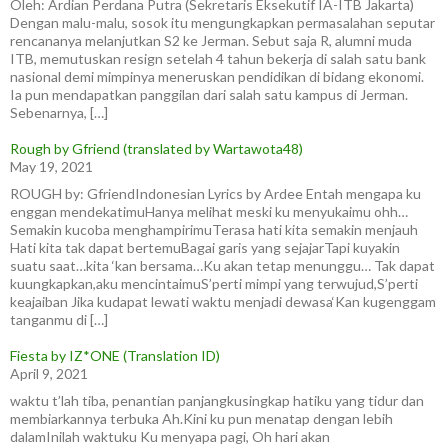
Oleh: Ardian Perdana Putra (Sekretaris Eksekutif IA-ITB Jakarta)
Dengan malu-malu, sosok itu mengungkapkan permasalahan seputar
rencananya melanjutkan S2 ke Jerman. Sebut saja R, alumni muda
ITB, memutuskan resign setelah 4 tahun bekerja di salah satu bank
nasional demi mimpinya meneruskan pendidikan di bidang ekonomi.
Ia pun mendapatkan panggilan dari salah satu kampus di Jerman.
Sebenarnya, […]
Rough by Gfriend (translated by Wartawota48)
May 19, 2021
ROUGH by: GfriendIndonesian Lyrics by Ardee Entah mengapa ku
enggan mendekatimuHanya melihat meski ku menyukaimu ohh…
Semakin kucoba menghampirimuTerasa hati kita semakin menjauh
Hati kita tak dapat bertemuBagai garis yang sejajarTapi kuyakin
suatu saat…kita ‘kan bersama…Ku akan tetap menunggu… Tak dapat
kuungkapkan,aku mencintaimuS’perti mimpi yang terwujud,S’perti
keajaiban Jika kudapat lewati waktu menjadi dewasa‘Kan kugenggam
tanganmu di […]
Fiesta by IZ*ONE (Translation ID)
April 9, 2021
waktu t’lah tiba, penantian panjangkusingkap hatiku yang tidur dan
membiarkannya terbuka Ah.Kini ku pun menatap dengan lebih
dalamInilah waktuku Ku menyapa pagi, Oh hari akan