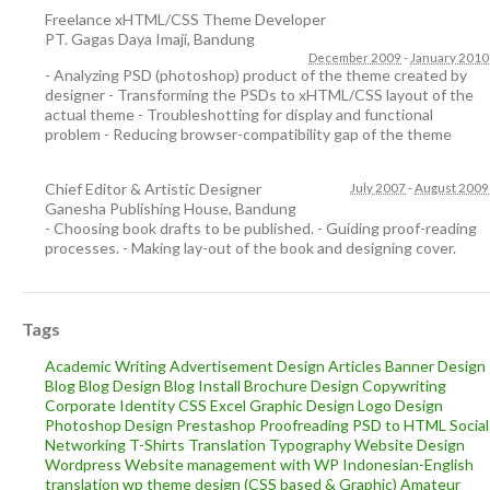
Freelance xHTML/CSS Theme Developer
PT. Gagas Daya Imaji
,
Bandung
December 2009
-
January 2010
- Analyzing PSD (photoshop) product of the theme created by
designer - Transforming the PSDs to xHTML/CSS layout of the
actual theme - Troubleshotting for display and functional
problem - Reducing browser-compatibility gap of the theme
Chief Editor & Artistic Designer
July 2007
-
August 2009
Ganesha Publishing House
,
Bandung
- Choosing book drafts to be published. - Guiding proof-reading
processes. - Making lay-out of the book and designing cover.
Tags
Academic Writing
Advertisement Design
Articles
Banner Design
Blog
Blog Design
Blog Install
Brochure Design
Copywriting
Corporate Identity
CSS
Excel
Graphic Design
Logo Design
Photoshop Design
Prestashop
Proofreading
PSD to HTML
Social
Networking
T-Shirts
Translation
Typography
Website Design
Wordpress
Website management with WP
Indonesian-English
translation
wp theme design (CSS based & Graphic)
Amateur