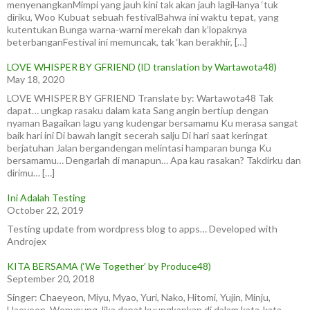
menyenangkanMimpi yang jauh kini tak akan jauh lagiHanya ‘tuk
diriku, Woo Kubuat sebuah festivalBahwa ini waktu tepat, yang
kutentukan Bunga warna-warni merekah dan k’lopaknya
beterbanganFestival ini memuncak, tak ‘kan berakhir, […]
LOVE WHISPER BY GFRIEND (ID translation by Wartawota48)
May 18, 2020
LOVE WHISPER BY GFRIEND Translate by: Wartawota48 Tak
dapat… ungkap rasaku dalam kata Sang angin bertiup dengan
nyaman Bagaikan lagu yang kudengar bersamamu Ku merasa sangat
baik hari ini Di bawah langit secerah salju Di hari saat keringat
berjatuhan Jalan bergandengan melintasi hamparan bunga Ku
bersamamu… Dengarlah di manapun… Apa kau rasakan? Takdirku dan
dirimu… […]
Ini Adalah Testing
October 22, 2019
Testing update from wordpress blog to apps… Developed with
Androjex
KITA BERSAMA (‘We Together’ by Produce48)
September 20, 2018
Singer: Chaeyeon, Miyu, Myao, Yuri, Nako, Hitomi, Yujin, Minju,
Haeyoon, Wonyoung Jika dapat kuungkapkan di dalam kata-kata