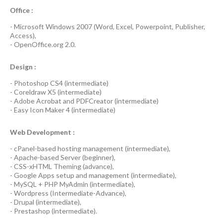
Office :
-
Microsoft Windows 2007
(Word, Excel, Powerpoint, Publisher,
Access),
-
OpenOffice.org 2.0.
Design :
-
Photoshop CS4
(
intermediate
)
-
Coreldraw X5
(
intermediate
)
-
Adobe Acrobat
and
PDFCreator
(
intermediate
)
-
Easy Icon Maker 4
(
intermediate
)
Web Development :
-
cPanel-based hosting management
(
intermediate
),
-
Apache-based Server
(
beginner
),
-
CSS-xHTML Theming
(
advance
),
-
Google Apps
setup and management (
intermediate
),
-
MySQL + PHP MyAdmin
(
intermediate
),
-
Wordpress
(
Intermediate-Advance
),
-
Drupal
(
intermediate
),
-
Prestashop
(
intermediate
).