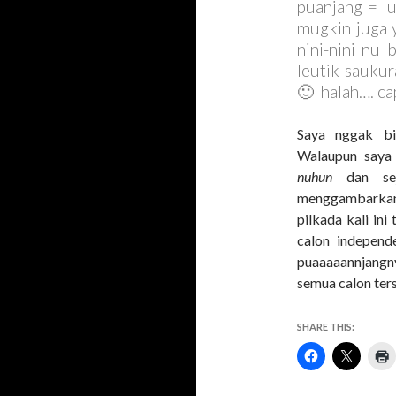
puanjang = lu
mugkin juga 
nini-nini nu 
leutik saukur
🙂 halah…. ca
Saya nggak bi
Walaupun saya
nuhun
dan seje
menggambarkan
pilkada kali in
calon indepen
puaaaaannjangn
semua calon ter
SHARE THIS: