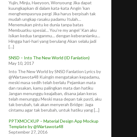
Yujin, Minju, Haeyoon, Wonyoung Jika dapat
kuungkapkan di dalam kata-kata Angin ‘kan
menghempasnya pergi Jika harus berpisah tak
mudah ungkap rasaku padamu Itulah…
Menemukan pintu ke dunia tanpa batas
Membuatku spesial… You’re my angel ‘Kan aku
isikan kedua tanganmu… dengan keberanianku…
Hingga hari-hari yang berulang Akan selalu jadi
[…]
SNSD – Into The New World (ID Fanlation)
May 10, 2017
Into The New World by SNSD Fanlation Lyrics by
@Wartawota48 Kuingin mengatakan kepadamu,
meski masa sedih telah berlalu Pejamkan mata
dan rasakan, kamu palingkan mata dan hatiku
Jangan menunggu keajaiban, disana jalan keras
telah menunggu Meski masa depan tak pasti, aku
tak berubah, tak akan menyerah Bridge: Jaga
cintamu agar tak berubah, untuk hatiku yang […]
PPTXMOCKUP – Material Design App Mockup
Template by @Wartawota48
September 27, 2016