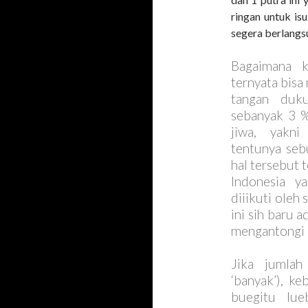
ringan untuk is
segera berlangs
Bagaimana k
ternyata bis
tangan duk
sebanyak 3 %
jiwa, yakn
tentunya seb
hal tersebut 
Indonesia y
diiikuti oleh
ini sih baru 
mengantongi 
Jika jumlah
‘banyak’), k
buegitu lue