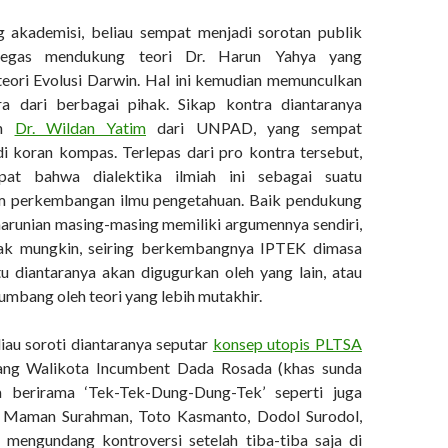
g akademisi, beliau sempat menjadi sorotan publik
tegas mendukung teori Dr. Harun Yahya yang
eori Evolusi Darwin. Hal ini kemudian memunculkan
ra dari berbagai pihak. Sikap kontra diantaranya
eh
Dr. Wildan Yatim
dari UNPAD, yang sempat
di koran kompas. Terlepas dari pro kontra tersebut,
pat bahwa dialektika ilmiah ini sebagai suatu
m perkembangan ilmu pengetahuan. Baik pendukung
harunian masing-masing memiliki argumennya sendiri,
ak mungkin, seiring berkembangnya IPTEK dimasa
tu diantaranya akan digugurkan oleh yang lain, atau
 tumbang oleh teori yang lebih mutakhir.
liau soroti diantaranya seputar
konsep utopis PLTSA
ang Walikota Incumbent Dada Rosada (khas sunda
a berirama ‘Tek-Tek-Dung-Dung-Tek’ seperti juga
 Maman Surahman, Toto Kasmanto, Dodol Surodol,
uga mengundang kontroversi setelah tiba-tiba saja di