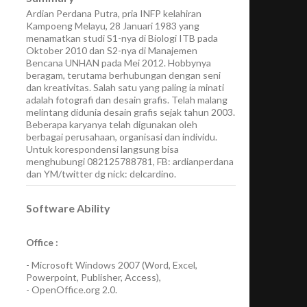
Ardian Perdana Putra, pria INFP kelahiran
Kampoeng Melayu, 28 Januari 1983 yang
menamatkan studi S1-nya di Biologi ITB pada
Oktober 2010 dan S2-nya di Manajemen
Bencana UNHAN pada Mei 2012. Hobbynya
beragam, terutama berhubungan dengan seni
dan kreativitas. Salah satu yang paling ia minati
adalah fotografi dan desain grafis. Telah malang
melintang didunia desain grafis sejak tahun 2003.
Beberapa karyanya telah digunakan oleh
berbagai perusahaan, organisasi dan individu.
Untuk korespondensi langsung bisa
menghubungi 082125788781, FB: ardianperdana
dan YM/twitter dg nick: delcardino.
Software Ability
Office :
-
Microsoft Windows 2007
(Word, Excel,
Powerpoint, Publisher, Access),
-
OpenOffice.org 2.0.