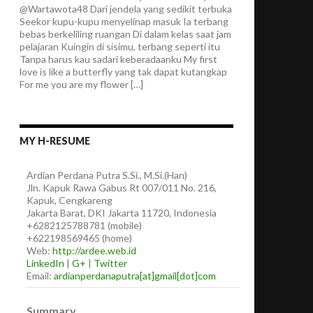
@Wartawota48 Dari jendela yang sedikit terbuka
Seekor kupu-kupu menyelinap masuk Ia terbang
bebas berkeliling ruangan Di dalam kelas saat jam
pelajaran Kuingin di sisimu, terbang seperti itu
Tanpa harus kau sadari keberadaanku My first
love is like a butterfly yang tak dapat kutangkap
For me you are my flower […]
MY H-RESUME
Ardian
Perdana Putra
S.Si., M.Si.(Han)
Jln. Kapuk Rawa Gabus Rt 007/011 No. 216,
Kapuk, Cengkareng
Jakarta Barat
,
DKI Jakarta
11720
,
Indonesia
+6282125788781
(
mobile
)
+622198569465
(
home
)
Web:
http://ardee.web.id
LinkedIn
|
G+
|
Twitter
Email:
ardianperdanaputra[at]gmail[dot]com
Summary