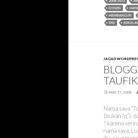
2008-2013
AK
DOSEN
HAYA
MEMBANGUN
PKS
SEKOLAH
JAGAD WORDPRE
BLOGG
TAUFI
MAY 17, 2008
Nama saya “Ta
(bukan “q”), 
? karena seri
nama saya. L
itu, saya men