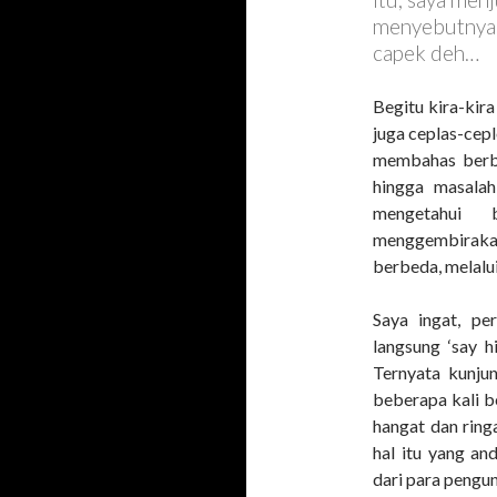
menyebutnya,
capek deh…
Begitu kira-kir
juga ceplas-cep
membahas berbag
hingga masalah 
mengetahui 
menggembirak
berbeda, melalui
Saya ingat, pe
langsung ‘say h
Ternyata kunjun
beberapa kali b
hangat dan ring
hal itu yang a
dari para pengu