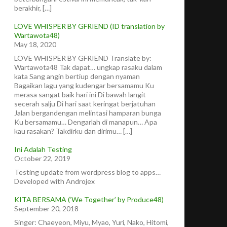
berakhir, […]
LOVE WHISPER BY GFRIEND (ID translation by
Wartawota48)
May 18, 2020
LOVE WHISPER BY GFRIEND Translate by:
Wartawota48 Tak dapat… ungkap rasaku dalam
kata Sang angin bertiup dengan nyaman
Bagaikan lagu yang kudengar bersamamu Ku
merasa sangat baik hari ini Di bawah langit
secerah salju Di hari saat keringat berjatuhan
Jalan bergandengan melintasi hamparan bunga
Ku bersamamu… Dengarlah di manapun… Apa
kau rasakan? Takdirku dan dirimu… […]
Ini Adalah Testing
October 22, 2019
Testing update from wordpress blog to apps…
Developed with Androjex
KITA BERSAMA (‘We Together’ by Produce48)
September 20, 2018
Singer: Chaeyeon, Miyu, Myao, Yuri, Nako, Hitomi,