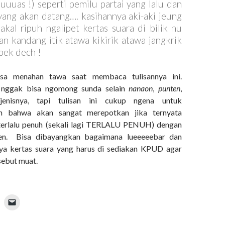
uuuas !) seperti pemilu partai yang lalu dan
yang akan datang…. kasihannya aki-aki jeung
bakal ripuh ngalipet kertas suara di bilik nu
an kandang itik atawa kikirik atawa jangkrik
pek dech !
sa menahan tawa saat membaca tulisannya ini.
 nggak bisa ngomong sunda selain
nanaon
,
punten
,
nisnya, tapi tulisan ini cukup ngena untuk
 bahwa akan sangat merepotkan jika ternyata
i terlalu penuh (sekali lagi TERLALU PENUH) dengan
den. Bisa dibayangkan bagaimana lueeeeebar dan
ya kertas suara yang harus di sediakan KPUD agar
sebut muat.