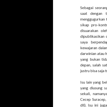
Sebagai seoran
saat dengan 
menggugurkan t
sikap pro-kont
disuarakan ol
dipublikasikan 
saya berpenda
kewajaran dala
darwinian atau 
yang bukan tid
depan, salah sa
justru bisa saja
Isu lain yang be
yang diusung s
sekali, namany
Cecep Suracep,
dll). Isu ini j