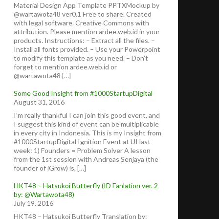
Material Design App Template PPTXMockup by
@wartawota48 ver0.1 Free to share. Created
with legal software. Creative Commons with
attribution. Please mention ardee.web.id in your
products. Instructions: – Extract all the files. –
Install all fonts provided. – Use your Powerpoint
to modify this template as you need. – Don’t
forget to mention ardee.web.id or
@wartawota48 […]
Some Good Insight from #1000StartupDigital
August 31, 2016
I’m really thankful I can join this good event, and
I suggest this kind of event can be multiplicable
in every city in Indonesia. This is my Insight from
#1000StartupDigital Ignition Event at UI last
week: 1) Founders = Problem Solver A lesson
from the 1st session with Andreas Senjaya (the
founder of iGrow) is, […]
HKT48 – Hatsukoi Butterfly (ID Fanlation ver. 2
by: @Wartawota48)
July 19, 2016
HKT48 – Hatsukoi Butterfly Translation by: