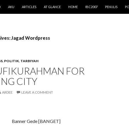
O
AKU
ARTICLES
AT GLANCE
HOME
IBC2007
PENULIS
PO
ives: Jagad Wordpress
SS
,
POLITIK
,
TARBIYAH
AUFIKURAHMAN FOR
NG CITY
ARDEE
LEAVE A COMMENT
Banner Gede [BANGET]