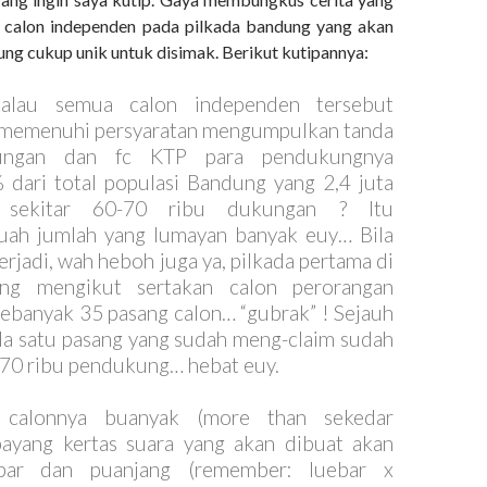
u calon independen pada pilkada bandung yang akan
ung cukup unik untuk disimak. Berikut kutipannya:
alau semua calon independen tersebut
a memenuhi persyaratan mengumpulkan tanda
ungan dan fc KTP para pendukungnya
 dari total populasi Bandung yang 2,4 juta
i sekitar 60-70 ribu dukungan ? Itu
uah jumlah yang lumayan banyak euy… Bila
terjadi, wah heboh juga ya, pilkada pertama di
ang mengikut sertakan calon perorangan
 sebanyak 35 pasang calon… “gubrak” ! Sejauh
ada satu pasang yang sudah meng-claim sudah
70 ribu pendukung… hebat euy.
 calonnya buanyak (more than sekedar
ebayang kertas suara yang akan dibuat akan
bar dan puanjang (remember: luebar x