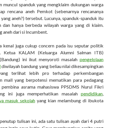
lan muncul spanduk yang mengklaim dukungan warga
dap rencana aneh Pemkot (sebenarnya rencananya
yang aneh?) tersebut. Lucunya, spanduk-spanduk itu
am dan hanya berbeda wilayah warga yang di klaim.
 aneh dari si Incumbent.
a kenal juga cukup concern pada isu seputar politik
n. Ketua KALAM (Keluarga Alumni Salman ITB)
 (Bandung) ini ikut menyoroti masalah
pengelolaan
l
diwilayah bandung yang beliau nilai dikesampingkan
ang terlihat lebih pro terhadap perkembangan
n mall yang berpotensi mematikan para pedagang
itu, pembina asrama mahasiswa PPSDMS Nurul Fikri
ung ini juga memperhatikan masalah
pendidikan
,
ya masuk sekolah
yang kian melambung di ibukota
penutup tulisan ini, ada satu tulisan ayah dari 4 putri
 yang ingin saya kutip. Gaya membungkus cerita yang