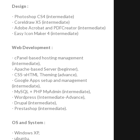
Design :
-
Photoshop CS4
(
intermediate
)
-
Coreldraw X5
(
intermediate
)
-
Adobe Acrobat
and
PDFCreator
(
intermediate
)
-
Easy Icon Maker 4
(
intermediate
)
Web Development :
-
cPanel-based hosting management
(
intermediate
),
-
Apache-based Server
(
beginner
),
-
CSS-xHTML Theming
(
advance
),
-
Google Apps
setup and management
(
intermediate
),
-
MySQL + PHP MyAdmin
(
intermediate
),
-
Wordpress
(
Intermediate-Advance
),
-
Drupal
(
intermediate
),
-
Prestashop
(
intermediate
).
OS and System :
-
Windows XP
,
-
ubuntu
,