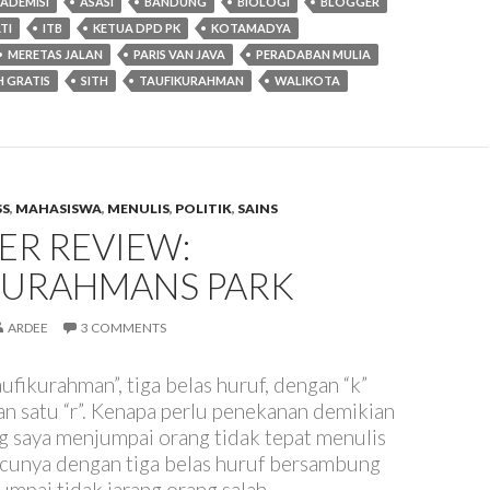
ADEMISI
ASASI
BANDUNG
BIOLOGI
BLOGGER
TI
ITB
KETUA DPD PK
KOTAMADYA
MERETAS JALAN
PARIS VAN JAVA
PERADABAN MULIA
 GRATIS
SITH
TAUFIKURAHMAN
WALIKOTA
SS
,
MAHASISWA
,
MENULIS
,
POLITIK
,
SAINS
ER REVIEW:
KURAHMANS PARK
ARDEE
3 COMMENTS
ufikurahman”, tiga belas huruf, dengan “k”
dan satu “r”. Kenapa perlu penekanan demikian
ng saya menjumpai orang tidak tepat menulis
ucunya dengan tiga belas huruf bersambung
jumpai tidak jarang orang salah