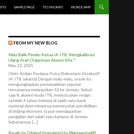
STS
SAMPLE PAGE
TECHNORATI
WORDCAMP
FROM MY NEW BLOG
Kilas Balik Pemilu Ketua IA-ITB: Mengkalibrasi
Ulang Arah Organisasi Alumni Kita *
May 22, 2025
Oleh: Ardian Perdana Putra (Sekretaris Eksekutif
IA-ITB Jakarta) Dengan malu-malu, sosok itu
mengungkapkan permasalahan seputar
rencananya melanjutkan S2 ke Jerman. Sebut
saja R, alumni muda ITB, memutuskan resign
setelah 4 tahun bekerja di salah satu bank
nasional demi mimpinya meneruskan pendidikan
di bidang ekonomi. Ia pun mendapatkan
panggilan dari salah satu kampus di Jerman.
Sebenarnya, […]
Rough by Gfriend (translated by Wartawota48)