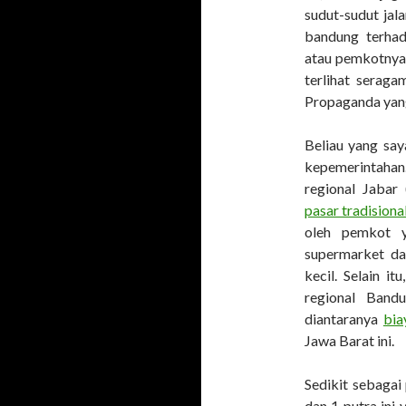
sudut-sudut ja
bandung terha
atau pemkotnya 
terlihat serag
Propaganda yang
Beliau yang say
kepemerintaha
regional Jabar
pasar tradisiona
oleh pemkot y
supermarket da
kecil. Selain 
regional Band
diantaranya
bia
Jawa Barat ini.
Sedikit sebagai 
dan 1 putra ini