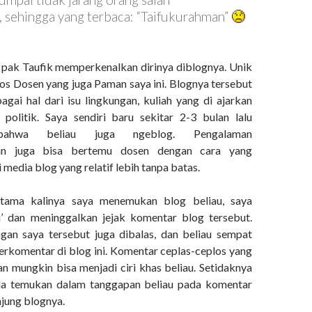
 sehingga yang terbaca: “Taifukurahman”
a pak Taufik memperkenalkan dirinya diblognya. Unik
los Dosen yang juga Paman saya ini. Blognya tersebut
ai hal dari isu lingkungan, kuliah yang di ajarkan
politik. Saya sendiri baru sekitar 2-3 bulan lalu
bahwa beliau juga ngeblog. Pengalaman
an juga bisa bertemu dosen dengan cara yang
 media blog yang relatif lebih tanpa batas.
rtama kalinya saya menemukan blog beliau, saya
i’ dan meninggalkan jejak komentar blog tersebut.
gan saya tersebut juga dibalas, dan beliau sempat
erkomentar di blog ini. Komentar ceplas-ceplos yang
an mungkin bisa menjadi ciri khas beliau. Setidaknya
nda temukan dalam tanggapan beliau pada komentar
njung blognya.