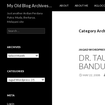
SKIP TO CONTENT
Search
My Old Blog Archives…
ABOUT
ABOUT ME
AGLOC
Just another Ardian Perdana
Putra: Muda, Berkarya,
Melayani site
Search
Category Arch
for:
ARCHIVES
JAGAD WORDPRE
DR. T
Archives
BANDU
CATEGORIES
MAY 22, 2008
Categories
META
Log in