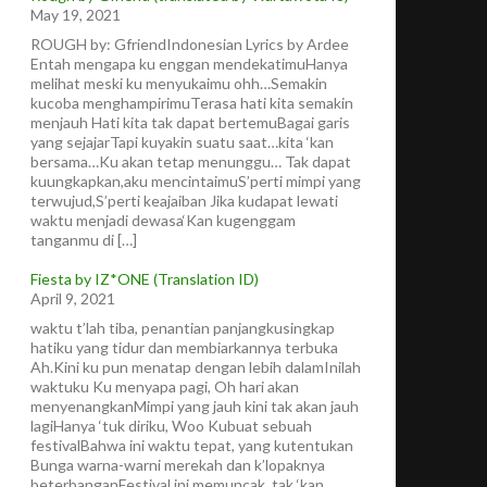
May 19, 2021
ROUGH by: GfriendIndonesian Lyrics by Ardee
Entah mengapa ku enggan mendekatimuHanya
melihat meski ku menyukaimu ohh…Semakin
kucoba menghampirimuTerasa hati kita semakin
menjauh Hati kita tak dapat bertemuBagai garis
yang sejajarTapi kuyakin suatu saat…kita ‘kan
bersama…Ku akan tetap menunggu… Tak dapat
kuungkapkan,aku mencintaimuS’perti mimpi yang
terwujud,S’perti keajaiban Jika kudapat lewati
waktu menjadi dewasa‘Kan kugenggam
tanganmu di […]
Fiesta by IZ*ONE (Translation ID)
April 9, 2021
waktu t’lah tiba, penantian panjangkusingkap
hatiku yang tidur dan membiarkannya terbuka
Ah.Kini ku pun menatap dengan lebih dalamInilah
waktuku Ku menyapa pagi, Oh hari akan
menyenangkanMimpi yang jauh kini tak akan jauh
lagiHanya ‘tuk diriku, Woo Kubuat sebuah
festivalBahwa ini waktu tepat, yang kutentukan
Bunga warna-warni merekah dan k’lopaknya
beterbanganFestival ini memuncak, tak ‘kan