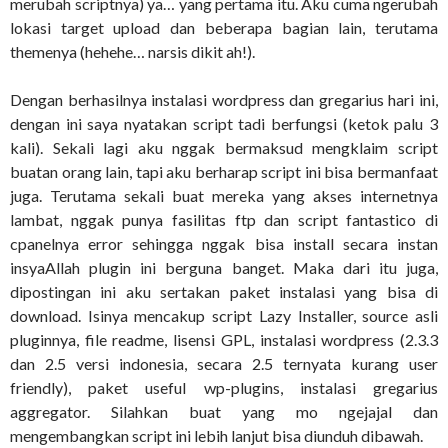
merubah scriptnya) ya… yang pertama itu. Aku cuma ngerubah
lokasi target upload dan beberapa bagian lain, terutama
themenya (hehehe… narsis dikit ah!).
Dengan berhasilnya instalasi wordpress dan gregarius hari ini,
dengan ini saya nyatakan script tadi berfungsi (ketok palu 3
kali). Sekali lagi aku nggak bermaksud mengklaim script
buatan orang lain, tapi aku berharap script ini bisa bermanfaat
juga. Terutama sekali buat mereka yang akses internetnya
lambat, nggak punya fasilitas ftp dan script fantastico di
cpanelnya error sehingga nggak bisa install secara instan
insyaAllah plugin ini berguna banget. Maka dari itu juga,
dipostingan ini aku sertakan paket instalasi yang bisa di
download. Isinya mencakup script Lazy Installer, source asli
pluginnya, file readme, lisensi GPL, instalasi wordpress (2.3.3
dan 2.5 versi indonesia, secara 2.5 ternyata kurang user
friendly), paket useful wp-plugins, instalasi gregarius
aggregator. Silahkan buat yang mo ngejajal dan
mengembangkan script ini lebih lanjut bisa diunduh dibawah.