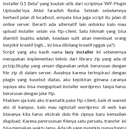
Installer 0.1 Beta” yang kuutak-atik dari scriptnya ‘WP-Plugin
Uploader’nya Ahlul faradish Resha. Setelah sebelumnya
berhasil jalan di localhost, ernyata bisa juga script itu jalan di
online server. Berarti ada alternatif lain untukku kalo mau
upload installer selain via ftp-client. Satu hikmah yang bisa
diambil buatku adalah, keadaan sulit akan membuat orang
berpikir kreatif (ngh… ini bisa dibilang kreatif nggak ya?).
Script yang aku kasih nama
lazy installer
ini sebenernya
merupakan implementasi teknis dari library zip yang ada di
pclzip.lib.php yang umum digunakan untuk berurusan dengan
file zip di dalam server. Awalnya karena terinspirasi dengan
plugin yang kusebut diatas, aku kepikiran gimana caranya
supaya aku bisa mengupload installer wordpress tanpa harus
berurusan dengan jalur ftp.
Maklum aja kalo aku traumatik pake ftp-client, baik di warnet
ato di kampus. kalo mau nginstall wordpress di web kan
biasanya kita harus ekstrak dulu file zipnya baru kemudian
diupload. Karena pemrosesan filenya satu persatu, transfer ini
bisa memakan waktu lama. Ada sih yang mungkin punya fungsi