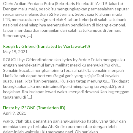
Oleh: Ardian Perdana Putra (Sekretaris Eksekutif IA-ITB Jakarta)
Dengan malu-malu, sosok itu mengungkapkan permasalahan seputar
rencananya melanjutkan S2 ke Jerman. Sebut saja R, alumni muda
ITB, memutuskan resign setelah 4 tahun bekerja di salah satu bank
nasional demi mimpinya meneruskan pendidikan di bidang ekonomi.
Ia pun mendapatkan panggilan dari salah satu kampus di Jerman.
Sebenarnya, […]
Rough by Gfriend (translated by Wartawota48)
May 19, 2021
ROUGH by: GfriendIndonesian Lyrics by Ardee Entah mengapa ku
enggan mendekatimuHanya melihat meski ku menyukaimu ohh…
Semakin kucoba menghampirimuTerasa hati kita semakin menjauh
Hati kita tak dapat bertemuBagai garis yang sejajarTapi kuyakin
suatu saat…kita ‘kan bersama…Ku akan tetap menunggu… Tak dapat
kuungkapkan,aku mencintaimuS’perti mimpi yang terwujud,S’perti
keajaiban Jika kudapat lewati waktu menjadi dewasa‘Kan kugenggam
tanganmu di […]
Fiesta by IZ*ONE (Translation ID)
April 9, 2021
waktu t’lah tiba, penantian panjangkusingkap hatiku yang tidur dan
membiarkannya terbuka Ah.Kini ku pun menatap dengan lebih
dalamInilah waktuku Ku menyapa pagi, Oh hari akan