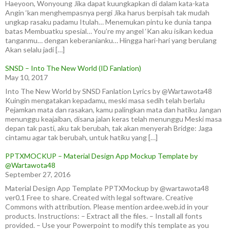
Haeyoon, Wonyoung Jika dapat kuungkapkan di dalam kata-kata
Angin ‘kan menghempasnya pergi Jika harus berpisah tak mudah
ungkap rasaku padamu Itulah… Menemukan pintu ke dunia tanpa
batas Membuatku spesial… You’re my angel ‘Kan aku isikan kedua
tanganmu… dengan keberanianku… Hingga hari-hari yang berulang
Akan selalu jadi […]
SNSD – Into The New World (ID Fanlation)
May 10, 2017
Into The New World by SNSD Fanlation Lyrics by @Wartawota48
Kuingin mengatakan kepadamu, meski masa sedih telah berlalu
Pejamkan mata dan rasakan, kamu palingkan mata dan hatiku Jangan
menunggu keajaiban, disana jalan keras telah menunggu Meski masa
depan tak pasti, aku tak berubah, tak akan menyerah Bridge: Jaga
cintamu agar tak berubah, untuk hatiku yang […]
PPTXMOCKUP – Material Design App Mockup Template by
@Wartawota48
September 27, 2016
Material Design App Template PPTXMockup by @wartawota48
ver0.1 Free to share. Created with legal software. Creative
Commons with attribution. Please mention ardee.web.id in your
products. Instructions: – Extract all the files. – Install all fonts
provided. – Use your Powerpoint to modify this template as you