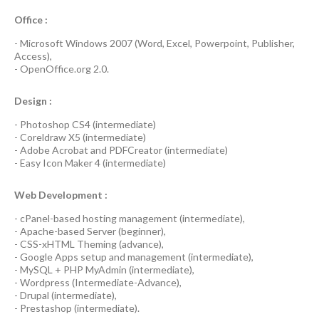
Office :
-
Microsoft Windows 2007
(Word, Excel, Powerpoint, Publisher,
Access),
-
OpenOffice.org 2.0.
Design :
-
Photoshop CS4
(
intermediate
)
-
Coreldraw X5
(
intermediate
)
-
Adobe Acrobat
and
PDFCreator
(
intermediate
)
-
Easy Icon Maker 4
(
intermediate
)
Web Development :
-
cPanel-based hosting management
(
intermediate
),
-
Apache-based Server
(
beginner
),
-
CSS-xHTML Theming
(
advance
),
-
Google Apps
setup and management (
intermediate
),
-
MySQL + PHP MyAdmin
(
intermediate
),
-
Wordpress
(
Intermediate-Advance
),
-
Drupal
(
intermediate
),
-
Prestashop
(
intermediate
).