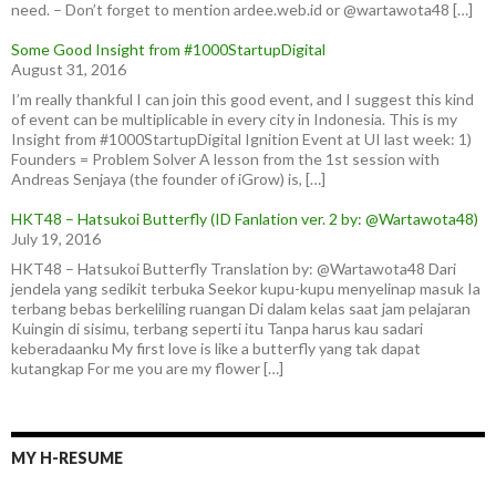
need. – Don’t forget to mention ardee.web.id or @wartawota48 […]
Some Good Insight from #1000StartupDigital
August 31, 2016
I’m really thankful I can join this good event, and I suggest this kind
of event can be multiplicable in every city in Indonesia. This is my
Insight from #1000StartupDigital Ignition Event at UI last week: 1)
Founders = Problem Solver A lesson from the 1st session with
Andreas Senjaya (the founder of iGrow) is, […]
HKT48 – Hatsukoi Butterfly (ID Fanlation ver. 2 by: @Wartawota48)
July 19, 2016
HKT48 – Hatsukoi Butterfly Translation by: @Wartawota48 Dari
jendela yang sedikit terbuka Seekor kupu-kupu menyelinap masuk Ia
terbang bebas berkeliling ruangan Di dalam kelas saat jam pelajaran
Kuingin di sisimu, terbang seperti itu Tanpa harus kau sadari
keberadaanku My first love is like a butterfly yang tak dapat
kutangkap For me you are my flower […]
MY H-RESUME