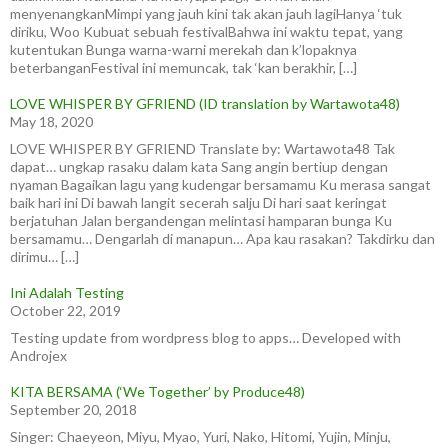
menyenangkanMimpi yang jauh kini tak akan jauh lagiHanya ‘tuk
diriku, Woo Kubuat sebuah festivalBahwa ini waktu tepat, yang
kutentukan Bunga warna-warni merekah dan k’lopaknya
beterbanganFestival ini memuncak, tak ‘kan berakhir, […]
LOVE WHISPER BY GFRIEND (ID translation by Wartawota48)
May 18, 2020
LOVE WHISPER BY GFRIEND Translate by: Wartawota48 Tak
dapat… ungkap rasaku dalam kata Sang angin bertiup dengan
nyaman Bagaikan lagu yang kudengar bersamamu Ku merasa sangat
baik hari ini Di bawah langit secerah salju Di hari saat keringat
berjatuhan Jalan bergandengan melintasi hamparan bunga Ku
bersamamu… Dengarlah di manapun… Apa kau rasakan? Takdirku dan
dirimu… […]
Ini Adalah Testing
October 22, 2019
Testing update from wordpress blog to apps… Developed with
Androjex
KITA BERSAMA (‘We Together’ by Produce48)
September 20, 2018
Singer: Chaeyeon, Miyu, Myao, Yuri, Nako, Hitomi, Yujin, Minju,