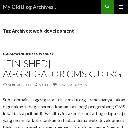
Search
My Old Blog Archives…
SKIP
PRIMAR
TO
MENU
CONTENT
Tag Archives: web-development
JAGAD WORDPRESS
,
WEBDEV
[FINISHED]
AGGREGATOR.CMSKU.ORG
APRIL 30, 2008
ARDEE
LEAVE A COMMENT
Sub domain aggregator di cmsku.org rencananya akan
digunakan sebagai sarana komunikasi bagi pengembang CMS
lokal (a.k.a pribumi). Fasilitas ini akan terbuka bagi siapa saja
yang memiliki ketertarikan terhadap dunia web-development,
baik bagi mereka yang memang sudah advance ‘meracik’