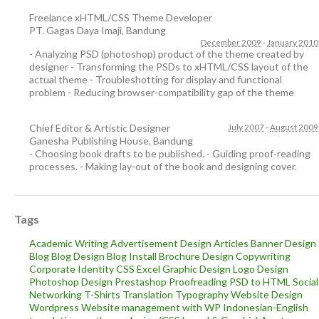
Freelance xHTML/CSS Theme Developer
PT. Gagas Daya Imaji
,
Bandung
December 2009
-
January 2010
- Analyzing PSD (photoshop) product of the theme created by
designer - Transforming the PSDs to xHTML/CSS layout of the
actual theme - Troubleshotting for display and functional
problem - Reducing browser-compatibility gap of the theme
Chief Editor & Artistic Designer
July 2007
-
August 2009
Ganesha Publishing House
,
Bandung
- Choosing book drafts to be published. - Guiding proof-reading
processes. - Making lay-out of the book and designing cover.
Tags
Academic Writing
Advertisement Design
Articles
Banner Design
Blog
Blog Design
Blog Install
Brochure Design
Copywriting
Corporate Identity
CSS
Excel
Graphic Design
Logo Design
Photoshop Design
Prestashop
Proofreading
PSD to HTML
Social
Networking
T-Shirts
Translation
Typography
Website Design
Wordpress
Website management with WP
Indonesian-English