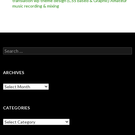
translation
wp theme design (CSS based & Graphic)
Amateur
music recording & mixing
Search
for:
ARCHIVES
Archives
CATEGORIES
Categories