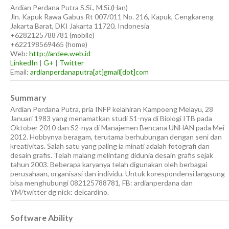
Ardian
Perdana Putra
S.Si., M.Si.(Han)
Jln. Kapuk Rawa Gabus Rt 007/011 No. 216, Kapuk, Cengkareng
Jakarta Barat
,
DKI Jakarta
11720
,
Indonesia
+6282125788781
(
mobile
)
+622198569465
(
home
)
Web:
http://ardee.web.id
LinkedIn
|
G+
|
Twitter
Email:
ardianperdanaputra[at]gmail[dot]com
Summary
Ardian Perdana Putra, pria INFP kelahiran Kampoeng Melayu, 28
Januari 1983 yang menamatkan studi S1-nya di Biologi ITB pada
Oktober 2010 dan S2-nya di Manajemen Bencana UNHAN pada Mei
2012. Hobbynya beragam, terutama berhubungan dengan seni dan
kreativitas. Salah satu yang paling ia minati adalah fotografi dan
desain grafis. Telah malang melintang didunia desain grafis sejak
tahun 2003. Beberapa karyanya telah digunakan oleh berbagai
perusahaan, organisasi dan individu. Untuk korespondensi langsung
bisa menghubungi 082125788781, FB: ardianperdana dan
YM/twitter dg nick: delcardino.
Software Ability