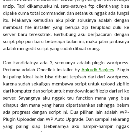
unzip. Tapi dikampusku ini, satu-satunya ftp client yang bisa
dipake cuma total commander, dan setahuku nggak ada fungsi
itu. Makanya kemudian aku pikir solusinya adalah dengan
membuat file installer yang berupa zip terupload dulu ke
server baru terekstrak. Berhubung aku ber’pacaran’ dengan
script php pun baru beberapa bulan ini, maka jalan pintasnya
adalah mengedit script yang sudah dibuat orang.
Dan kandidatnya ada 3, semuanya adalah plugin wordpress.
Pertama adalah Oneclick Installer by
Anirudh Sanjeev
. Plugin
ini paling ideal kalo bisa dibuat terpisah dari dari wordpress,
karena sudah sekaligus membawa script untuk upload zipfile
dari komputer dan script untuk mendownload filezip dari url ke
server. Sayangnya aku nggak tau function mana yang bisa
dihapus dan mana yang harus dipertahankan sehingga belum
ada progress dengan script ini. Dua pilihan lain adalah WP-
Plugin Uploader dan WP Auto Upgrade. Dan sampai sekarang
yang paling siap (sebenarnya aku hampir-hampir nggak