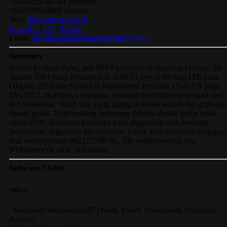
+6282125788781
(
mobile
)
+622198569465
(
home
)
Web:
http://ardee.web.id
LinkedIn
|
G+
|
Twitter
Email:
ardianperdanaputra[at]gmail[dot]com
Summary
Ardian Perdana Putra, pria INFP kelahiran Kampoeng Melayu, 28
Januari 1983 yang menamatkan studi S1-nya di Biologi ITB pada
Oktober 2010 dan S2-nya di Manajemen Bencana UNHAN pada
Mei 2012. Hobbynya beragam, terutama berhubungan dengan seni
dan kreativitas. Salah satu yang paling ia minati adalah fotografi dan
desain grafis. Telah malang melintang didunia desain grafis sejak
tahun 2003. Beberapa karyanya telah digunakan oleh berbagai
perusahaan, organisasi dan individu. Untuk korespondensi langsung
bisa menghubungi 082125788781, FB: ardianperdana dan
YM/twitter dg nick: delcardino.
Software Ability
Office :
-
Microsoft Windows 2007
(Word, Excel, Powerpoint, Publisher,
Access),