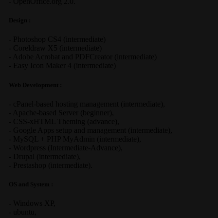
-
OpenOffice.org 2.0.
Design :
-
Photoshop CS4
(
intermediate
)
-
Coreldraw X5
(
intermediate
)
-
Adobe Acrobat
and
PDFCreator
(
intermediate
)
-
Easy Icon Maker 4
(
intermediate
)
Web Development :
-
cPanel-based hosting management
(
intermediate
),
-
Apache-based Server
(
beginner
),
-
CSS-xHTML Theming
(
advance
),
-
Google Apps
setup and management (
intermediate
),
-
MySQL + PHP MyAdmin
(
intermediate
),
-
Wordpress
(
Intermediate-Advance
),
-
Drupal
(
intermediate
),
-
Prestashop
(
intermediate
).
OS and System :
-
Windows XP
,
-
ubuntu
,