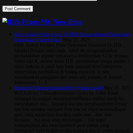
From My New Blog
Kilas Balik Pemilu Ketua IA-ITB: Mengkalibrasi Ulang Arah
Organisasi Alumni Kita *
May 22, 2025
Oleh: Ardian Perdana Putra (Sekretaris Eksekutif IA-ITB
Jakarta) Dengan malu-malu, sosok itu mengungkapkan
permasalahan seputar rencananya melanjutkan S2 ke Jerman.
Sebut saja R, alumni muda ITB, memutuskan resign setelah 4
tahun bekerja di salah satu bank nasional demi mimpinya
meneruskan pendidikan di bidang ekonomi. Ia pun
mendapatkan panggilan dari salah satu kampus di Jerman.
Sebenarnya, […]
Rough by Gfriend (translated by Wartawota48)
May 19, 2021
ROUGH by: GfriendIndonesian Lyrics by Ardee Entah
mengapa ku enggan mendekatimuHanya melihat meski ku
menyukaimu ohh…Semakin kucoba menghampirimuTerasa
hati kita semakin menjauh Hati kita tak dapat bertemuBagai
garis yang sejajarTapi kuyakin suatu saat…kita ‘kan
bersama…Ku akan tetap menunggu… Tak dapat
kuungkapkan,aku mencintaimuS’perti mimpi yang
terwujud,S’perti keajaiban Jika kudapat lewati waktu menjadi