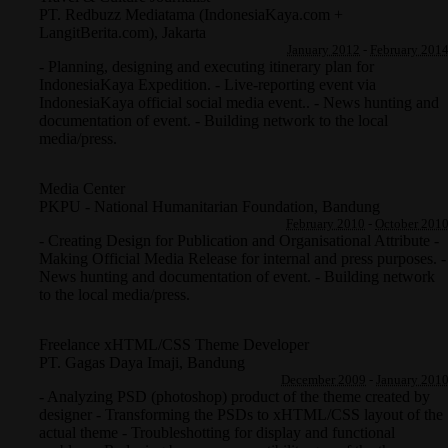
PT. Redbuzz Mediatama (IndonesiaKaya.com +
LangitBerita.com)
,
Jakarta
January 2012
-
February 201
- Planning, designing and executing itinerary plan for
IndonesiaKaya Expedition. - Live-reporting event via
IndonesiaKaya official social media event.. - News hunting and
documentation of event. - Building network to the local
media/press.
Media Center
PKPU - National Humanitarian Foundation
,
Bandung
February 2010
-
October 201
- Creating Design for Publication and Organisational Attribute -
Making Official Media Release for internal and press purposes. -
News hunting and documentation of event. - Building network
to the local media/press.
Freelance xHTML/CSS Theme Developer
PT. Gagas Daya Imaji
,
Bandung
December 2009
-
January 201
- Analyzing PSD (photoshop) product of the theme created by
designer - Transforming the PSDs to xHTML/CSS layout of the
actual theme - Troubleshotting for display and functional