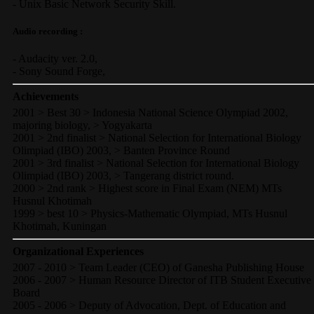
-
Unix Basic Network Security
Skill.
Audio recording :
-
Audacity ver. 2.0
,
-
Sony Sound Forge
,
Achievements
2001 > Best 30 > Indonesia National Science Olympiad 2002,
majoring biology, > Yogyakarta
2001 > 2nd finalist > National Selection for International Biology
Olimpiad (IBO) 2003, > Banten Province Round
2001 > 3rd finalist > National Selection for International Biology
Olimpiad (IBO) 2003, > Tangerang district round.
2000 > 2nd rank > Highest score in Final Exam (NEM) MTs
Husnul Khotimah
1999 > best 10 > Physics-Mathematic Olympiad, MTs Husnul
Khotimah, Kuningan
Organizational Experiences
2007 - 2010 > Team Leader (CEO) of Ganesha Publishing House
2006 - 2007 > Human Resource Director of ITB Student Executive
Board
2005 - 2006 > Deputy of Advocation, Dept. of Education and