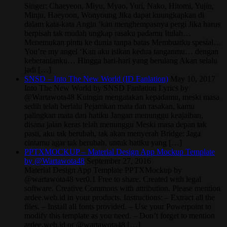
Singer: Chaeyeon, Miyu, Myao, Yuri, Nako, Hitomi, Yujin,
Minju, Haeyoon, Wonyoung Jika dapat kuungkapkan di
dalam kata-kata Angin ‘kan menghempasnya pergi Jika harus
berpisah tak mudah ungkap rasaku padamu Itulah…
Menemukan pintu ke dunia tanpa batas Membuatku spesial…
You’re my angel ‘Kan aku isikan kedua tanganmu… dengan
keberanianku… Hingga hari-hari yang berulang Akan selalu
jadi […]
SNSD – Into The New World (ID Fanlation)
May 10, 2017
Into The New World by SNSD Fanlation Lyrics by
@Wartawota48 Kuingin mengatakan kepadamu, meski masa
sedih telah berlalu Pejamkan mata dan rasakan, kamu
palingkan mata dan hatiku Jangan menunggu keajaiban,
disana jalan keras telah menunggu Meski masa depan tak
pasti, aku tak berubah, tak akan menyerah Bridge: Jaga
cintamu agar tak berubah, untuk hatiku yang […]
PPTXMOCKUP – Material Design App Mockup Template
by @Wartawota48
September 27, 2016
Material Design App Template PPTXMockup by
@wartawota48 ver0.1 Free to share. Created with legal
software. Creative Commons with attribution. Please mention
ardee.web.id in your products. Instructions: – Extract all the
files. – Install all fonts provided. – Use your Powerpoint to
modify this template as you need. – Don’t forget to mention
ardee.web.id or @wartawota48 […]