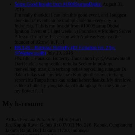
Some Good Insight from #1000StartupDigital
August 31,
2016
I’m really thankful I can join this good event, and I suggest
this kind of event can be multiplicable in every city in
Indonesia. This is my Insight from #1000StartupDigital
Ignition Event at UI last week: 1) Founders = Problem Solver
A lesson from the 1st session with Andreas Senjaya (the
founder of iGrow) is, […]
HKT48 – Hatsukoi Butterfly (ID Fanlation ver. 2 by:
@Wartawota48)
July 19, 2016
HKT48 – Hatsukoi Butterfly Translation by: @Wartawota48
Dari jendela yang sedikit terbuka Seekor kupu-kupu
menyelinap masuk Ia terbang bebas berkeliling ruangan Di
dalam kelas saat jam pelajaran Kuingin di sisimu, terbang
seperti itu Tanpa harus kau sadari keberadaanku My first love
is like a butterfly yang tak dapat kutangkap For me you are
my flower […]
My h-resume
Ardian
Perdana Putra
S.Si., M.Si.(Han)
Jln. Kapuk Rawa Gabus Rt 007/011 No. 216, Kapuk, Cengkareng
Jakarta Barat
,
DKI Jakarta
11720
,
Indonesia