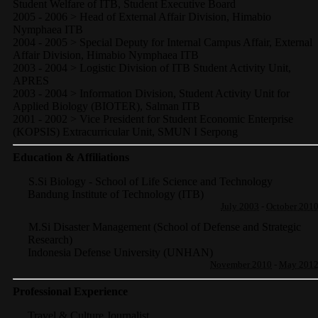
Student Welfare of ITB, Student Executive Board
2005 - 2006 > Head of External Affair Division, Himabio
Nymphaea ITB
2004 - 2005 > Special Deputy for Internal Campus Affair, External
Affair Division, Himabio Nymphaea ITB
2003 - 2004 > Logistic Division of ITB Student Activity Unit,
APRES
2003 - 2004 > Information Division, Student Activity Unit for
Applied Biology (BIOTER), Salman ITB
2001 - 2002 > Vice President for Student Economic Enterprise
(KOPSIS) Extracurricular Unit, SMUN I Serpong
Education & Affiliations
S.Si Biology - School of Life Science and Technology
Bandung Institute of Technology (ITB)
July 2003
-
October 201
M.Si Disaster Management (School of Defense and Strategic
Research)
Indonesia Defense University (UNHAN)
November 2010
-
May 201
Professional Experience
Travel & Culture Journalist