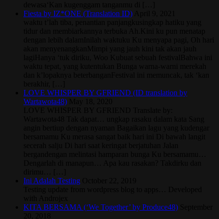
dewasa‘Kan kugenggam tanganmu di […]
Fiesta by IZ*ONE (Translation ID)
April 9, 2021
waktu t’lah tiba, penantian panjangkusingkap hatiku yang
tidur dan membiarkannya terbuka Ah.Kini ku pun menatap
dengan lebih dalamInilah waktuku Ku menyapa pagi, Oh hari
akan menyenangkanMimpi yang jauh kini tak akan jauh
lagiHanya ‘tuk diriku, Woo Kubuat sebuah festivalBahwa ini
waktu tepat, yang kutentukan Bunga warna-warni merekah
dan k’lopaknya beterbanganFestival ini memuncak, tak ‘kan
berakhir, […]
LOVE WHISPER BY GFRIEND (ID translation by
Wartawota48)
May 18, 2020
LOVE WHISPER BY GFRIEND Translate by:
Wartawota48 Tak dapat… ungkap rasaku dalam kata Sang
angin bertiup dengan nyaman Bagaikan lagu yang kudengar
bersamamu Ku merasa sangat baik hari ini Di bawah langit
secerah salju Di hari saat keringat berjatuhan Jalan
bergandengan melintasi hamparan bunga Ku bersamamu…
Dengarlah di manapun… Apa kau rasakan? Takdirku dan
dirimu… […]
Ini Adalah Testing
October 22, 2019
Testing update from wordpress blog to apps… Developed
with Androjex
KITA BERSAMA (‘We Together’ by Produce48)
September
20, 2018