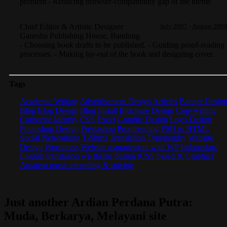
problem - Reducing browser-compatibility gap of the theme
Chief Editor & Artistic Designer
July 2007
-
August 200
Ganesha Publishing House
,
Bandung
- Choosing book drafts to be published. - Guiding proof-reading
processes. - Making lay-out of the book and designing cover.
Tags
Academic Writing
Advertisement Design
Articles
Banner Desig
Blog
Blog Design
Blog Install
Brochure Design
Copywriting
Corporate Identity
CSS
Excel
Graphic Design
Logo Design
Photoshop Design
Prestashop
Proofreading
PSD to HTML
Social Networking
T-Shirts
Translation
Typography
Website
Design
Wordpress
Website management with WP
Indonesian-
English translation
wp theme design (CSS based & Graphic)
Amateur music recording & mixing
Just another Ardian Perdana Putra:
Muda, Berkarya, Melayani site