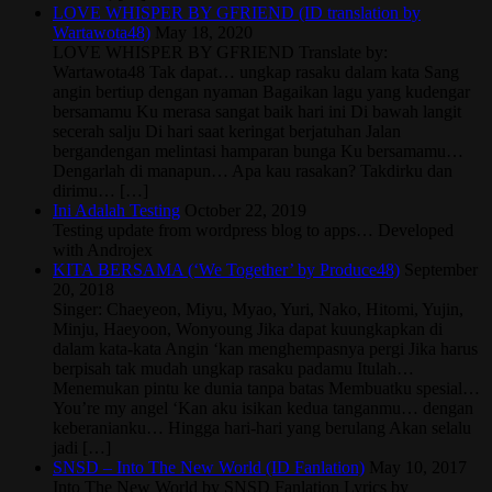
LOVE WHISPER BY GFRIEND (ID translation by
Wartawota48)
May 18, 2020
LOVE WHISPER BY GFRIEND Translate by:
Wartawota48 Tak dapat… ungkap rasaku dalam kata Sang
angin bertiup dengan nyaman Bagaikan lagu yang kudengar
bersamamu Ku merasa sangat baik hari ini Di bawah langit
secerah salju Di hari saat keringat berjatuhan Jalan
bergandengan melintasi hamparan bunga Ku bersamamu…
Dengarlah di manapun… Apa kau rasakan? Takdirku dan
dirimu… […]
Ini Adalah Testing
October 22, 2019
Testing update from wordpress blog to apps… Developed
with Androjex
KITA BERSAMA (‘We Together’ by Produce48)
September
20, 2018
Singer: Chaeyeon, Miyu, Myao, Yuri, Nako, Hitomi, Yujin,
Minju, Haeyoon, Wonyoung Jika dapat kuungkapkan di
dalam kata-kata Angin ‘kan menghempasnya pergi Jika harus
berpisah tak mudah ungkap rasaku padamu Itulah…
Menemukan pintu ke dunia tanpa batas Membuatku spesial…
You’re my angel ‘Kan aku isikan kedua tanganmu… dengan
keberanianku… Hingga hari-hari yang berulang Akan selalu
jadi […]
SNSD – Into The New World (ID Fanlation)
May 10, 2017
Into The New World by SNSD Fanlation Lyrics by