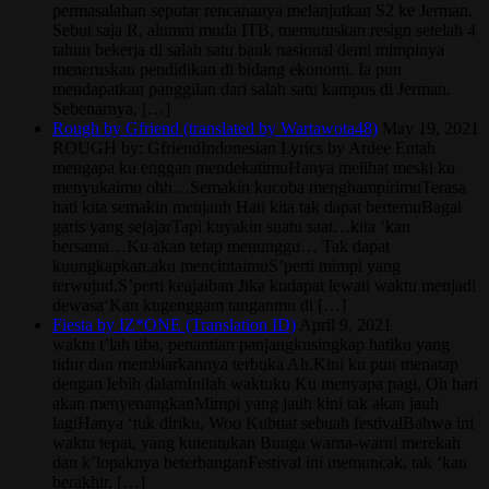
permasalahan seputar rencananya melanjutkan S2 ke Jerman.
Sebut saja R, alumni muda ITB, memutuskan resign setelah 4
tahun bekerja di salah satu bank nasional demi mimpinya
meneruskan pendidikan di bidang ekonomi. Ia pun
mendapatkan panggilan dari salah satu kampus di Jerman.
Sebenarnya, […]
Rough by Gfriend (translated by Wartawota48)
May 19, 2021
ROUGH by: GfriendIndonesian Lyrics by Ardee Entah
mengapa ku enggan mendekatimuHanya melihat meski ku
menyukaimu ohh…Semakin kucoba menghampirimuTerasa
hati kita semakin menjauh Hati kita tak dapat bertemuBagai
garis yang sejajarTapi kuyakin suatu saat…kita ‘kan
bersama…Ku akan tetap menunggu… Tak dapat
kuungkapkan,aku mencintaimuS’perti mimpi yang
terwujud,S’perti keajaiban Jika kudapat lewati waktu menjadi
dewasa‘Kan kugenggam tanganmu di […]
Fiesta by IZ*ONE (Translation ID)
April 9, 2021
waktu t’lah tiba, penantian panjangkusingkap hatiku yang
tidur dan membiarkannya terbuka Ah.Kini ku pun menatap
dengan lebih dalamInilah waktuku Ku menyapa pagi, Oh hari
akan menyenangkanMimpi yang jauh kini tak akan jauh
lagiHanya ‘tuk diriku, Woo Kubuat sebuah festivalBahwa ini
waktu tepat, yang kutentukan Bunga warna-warni merekah
dan k’lopaknya beterbanganFestival ini memuncak, tak ‘kan
berakhir, […]