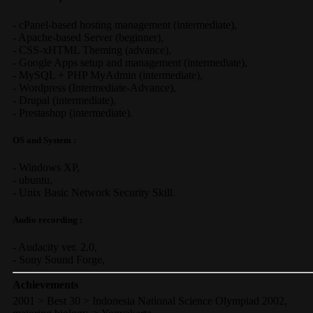
-
cPanel-based hosting management
(
intermediate
),
-
Apache-based Server
(
beginner
),
-
CSS-xHTML Theming
(
advance
),
-
Google Apps
setup and management (
intermediate
),
-
MySQL + PHP MyAdmin
(
intermediate
),
-
Wordpress
(
Intermediate-Advance
),
-
Drupal
(
intermediate
),
-
Prestashop
(
intermediate
).
OS and System :
-
Windows XP
,
-
ubuntu
,
-
Unix Basic Network Security
Skill.
Audio recording :
-
Audacity ver. 2.0
,
-
Sony Sound Forge
,
Achievements
2001 > Best 30 > Indonesia National Science Olympiad 2002,