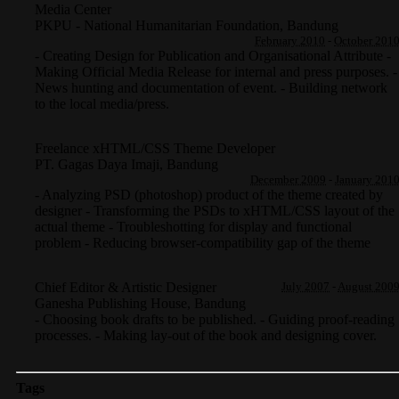
Media Center
PKPU - National Humanitarian Foundation
,
Bandung
February 2010
-
October 201
- Creating Design for Publication and Organisational Attribute -
Making Official Media Release for internal and press purposes. -
News hunting and documentation of event. - Building network
to the local media/press.
Freelance xHTML/CSS Theme Developer
PT. Gagas Daya Imaji
,
Bandung
December 2009
-
January 201
- Analyzing PSD (photoshop) product of the theme created by
designer - Transforming the PSDs to xHTML/CSS layout of the
actual theme - Troubleshotting for display and functional
problem - Reducing browser-compatibility gap of the theme
Chief Editor & Artistic Designer
July 2007
-
August 200
Ganesha Publishing House
,
Bandung
- Choosing book drafts to be published. - Guiding proof-reading
processes. - Making lay-out of the book and designing cover.
Tags