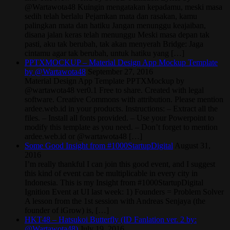
@Wartawota48 Kuingin mengatakan kepadamu, meski masa
sedih telah berlalu Pejamkan mata dan rasakan, kamu
palingkan mata dan hatiku Jangan menunggu keajaiban,
disana jalan keras telah menunggu Meski masa depan tak
pasti, aku tak berubah, tak akan menyerah Bridge: Jaga
cintamu agar tak berubah, untuk hatiku yang […]
PPTXMOCKUP – Material Design App Mockup Template
by @Wartawota48
September 27, 2016
Material Design App Template PPTXMockup by
@wartawota48 ver0.1 Free to share. Created with legal
software. Creative Commons with attribution. Please mention
ardee.web.id in your products. Instructions: – Extract all the
files. – Install all fonts provided. – Use your Powerpoint to
modify this template as you need. – Don’t forget to mention
ardee.web.id or @wartawota48 […]
Some Good Insight from #1000StartupDigital
August 31,
2016
I’m really thankful I can join this good event, and I suggest
this kind of event can be multiplicable in every city in
Indonesia. This is my Insight from #1000StartupDigital
Ignition Event at UI last week: 1) Founders = Problem Solver
A lesson from the 1st session with Andreas Senjaya (the
founder of iGrow) is, […]
HKT48 – Hatsukoi Butterfly (ID Fanlation ver. 2 by:
@Wartawota48)
July 19, 2016