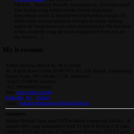
HKT48 – Hatsukoi Butterfly Translation by: @Wartawota48
Dari jendela yang sedikit terbuka Seekor kupu-kupu
menyelinap masuk Ia terbang bebas berkeliling ruangan Di
dalam kelas saat jam pelajaran Kuingin di sisimu, terbang
seperti itu Tanpa harus kau sadari keberadaanku My first love
is like a butterfly yang tak dapat kutangkap For me you are
my flower […]
My h-resume
Ardian
Perdana Putra
S.Si., M.Si.(Han)
Jln. Kapuk Rawa Gabus Rt 007/011 No. 216, Kapuk, Cengkareng
Jakarta Barat
,
DKI Jakarta
11720
,
Indonesia
+6282125788781
(
mobile
)
+622198569465
(
home
)
Web:
http://ardee.web.id
LinkedIn
|
G+
|
Twitter
Email:
ardianperdanaputra[at]gmail[dot]com
Summary
Ardian Perdana Putra, pria INFP kelahiran Kampoeng Melayu, 28
Januari 1983 yang menamatkan studi S1-nya di Biologi ITB pada
Oktober 2010 dan S2-nya di Manajemen Bencana UNHAN pada