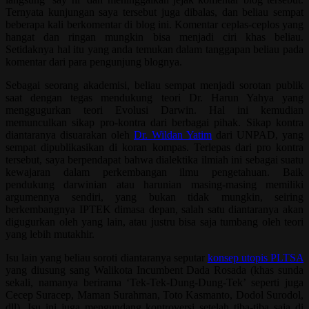
Ternyata kunjungan saya tersebut juga dibalas, dan beliau sempat
beberapa kali berkomentar di blog ini. Komentar ceplas-ceplos yang
hangat dan ringan mungkin bisa menjadi ciri khas beliau.
Setidaknya hal itu yang anda temukan dalam tanggapan beliau pada
komentar dari para pengunjung blognya.
Sebagai seorang akademisi, beliau sempat menjadi sorotan publik
saat dengan tegas mendukung teori Dr. Harun Yahya yang
menggugurkan teori Evolusi Darwin. Hal ini kemudian
memunculkan sikap pro-kontra dari berbagai pihak. Sikap kontra
diantaranya disuarakan oleh
Dr. Wildan Yatim
dari UNPAD, yang
sempat dipublikasikan di koran kompas. Terlepas dari pro kontra
tersebut, saya berpendapat bahwa dialektika ilmiah ini sebagai suatu
kewajaran dalam perkembangan ilmu pengetahuan. Baik
pendukung darwinian atau harunian masing-masing memiliki
argumennya sendiri, yang bukan tidak mungkin, seiring
berkembangnya IPTEK dimasa depan, salah satu diantaranya akan
digugurkan oleh yang lain, atau justru bisa saja tumbang oleh teori
yang lebih mutakhir.
Isu lain yang beliau soroti diantaranya seputar
konsep utopis PLTSA
yang diusung sang Walikota Incumbent Dada Rosada (khas sunda
sekali, namanya berirama ‘Tek-Tek-Dung-Dung-Tek’ seperti juga
Cecep Suracep, Maman Surahman, Toto Kasmanto, Dodol Surodol,
dll). Isu ini juga mengundang kontroversi setelah tiba-tiba saja di