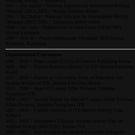
majoring biology, > Yogyakarta
2001 > 2nd finalist > National Selection for International Biology
Olimpiad (IBO) 2003, > Banten Province Round
2001 > 3rd finalist > National Selection for International Biology
Olimpiad (IBO) 2003, > Tangerang district round.
2000 > 2nd rank > Highest score in Final Exam (NEM) MTs
Husnul Khotimah
1999 > best 10 > Physics-Mathematic Olympiad, MTs Husnul
Khotimah, Kuningan
Organizational Experiences
2007 - 2010 > Team Leader (CEO) of Ganesha Publishing House
2006 - 2007 > Human Resource Director of ITB Student Executive
Board
2005 - 2006 > Deputy of Advocation, Dept. of Education and
Student Welfare of ITB, Student Executive Board
2005 - 2006 > Head of External Affair Division, Himabio
Nymphaea ITB
2004 - 2005 > Special Deputy for Internal Campus Affair, External
Affair Division, Himabio Nymphaea ITB
2003 - 2004 > Logistic Division of ITB Student Activity Unit,
APRES
2003 - 2004 > Information Division, Student Activity Unit for
Applied Biology (BIOTER), Salman ITB
2001 - 2002 > Vice President for Student Economic Enterprise