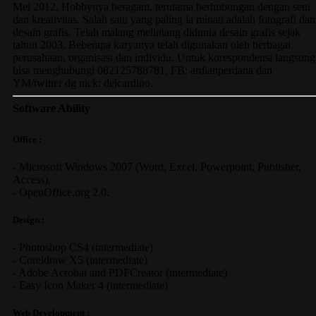
Mei 2012. Hobbynya beragam, terutama berhubungan dengan seni
dan kreativitas. Salah satu yang paling ia minati adalah fotografi dan
desain grafis. Telah malang melintang didunia desain grafis sejak
tahun 2003. Beberapa karyanya telah digunakan oleh berbagai
perusahaan, organisasi dan individu. Untuk korespondensi langsung
bisa menghubungi 082125788781, FB: ardianperdana dan
YM/twitter dg nick: delcardino.
Software Ability
Office :
-
Microsoft Windows 2007
(Word, Excel, Powerpoint, Publisher,
Access),
-
OpenOffice.org 2.0.
Design :
-
Photoshop CS4
(
intermediate
)
-
Coreldraw X5
(
intermediate
)
-
Adobe Acrobat
and
PDFCreator
(
intermediate
)
-
Easy Icon Maker 4
(
intermediate
)
Web Development :