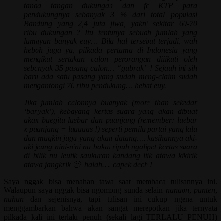
tanda tangan dukungan dan fc KTP para
pendukungnya sebanyak 3 % dari total populasi
Bandung yang 2,4 juta jiwa, yakni sekitar 60-70
ribu dukungan ? Itu tentunya sebuah jumlah yang
lumayan banyak euy… Bila hal tersebut terjadi, wah
heboh juga ya, pilkada pertama di Indonesia yang
mengikut sertakan calon perorangan diiikuti oleh
sebanyak 35 pasang calon… “gubrak” ! Sejauh ini sih
baru ada satu pasang yang sudah meng-claim sudah
mengantongi 70 ribu pendukung… hebat euy.
Jika jumlah calonnya buanyak (more than sekedar
‘banyak’), kebayang kertas suara yang akan dibuat
akan buegitu luebar dan puanjang (remember: luebar
x puanjang = luuuuas !) seperti pemilu partai yang lalu
dan mugkin juga yang akan datang…. kasihannya aki-
aki jeung nini-nini nu bakal ripuh ngalipet kertas suara
di bilik nu leutik saukuran kandang itik atawa kikirik
atawa jangkrik 🙂 halah…. capek dech !
Saya nggak bisa menahan tawa saat membaca tulisannya ini.
Walaupun saya nggak bisa ngomong sunda selain
nanaon
,
punten
,
nuhun
dan sejenisnya, tapi tulisan ini cukup ngena untuk
menggambarkan bahwa akan sangat merepotkan jika ternyata
pilkada kali ini terlalu penuh (sekali lagi TERLALU PENUH)