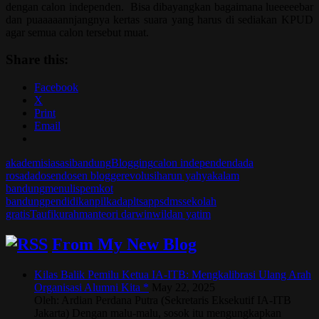
dengan calon independen. Bisa dibayangkan bagaimana lueeeeebar
dan puaaaaannjangnya kertas suara yang harus di sediakan KPUD
agar semua calon tersebut muat.
Share this:
Facebook
X
Print
Email
akademisi
asasi
bandung
Blogging
calon independen
dada
rosada
dosen
dosen blogger
evolusi
harun yahya
kalam
bandung
menulis
pemkot
bandung
pendidikan
pilkada
pltsa
ppsdms
sekolah
gratis
Taufikurahman
teori darwin
wildan yatim
From My New Blog
Kilas Balik Pemilu Ketua IA-ITB: Mengkalibrasi Ulang Arah
Organisasi Alumni Kita *
May 22, 2025
Oleh: Ardian Perdana Putra (Sekretaris Eksekutif IA-ITB
Jakarta) Dengan malu-malu, sosok itu mengungkapkan