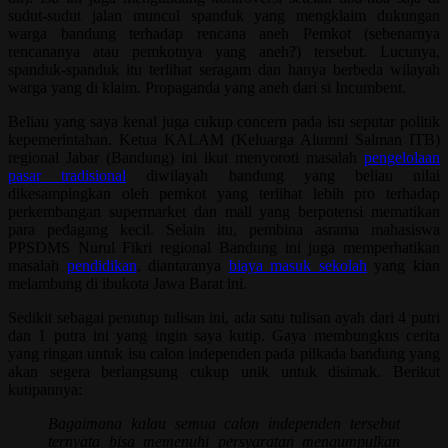
sudut-sudut jalan muncul spanduk yang mengklaim dukungan
warga bandung terhadap rencana aneh Pemkot (sebenarnya
rencananya atau pemkotnya yang aneh?) tersebut. Lucunya,
spanduk-spanduk itu terlihat seragam dan hanya berbeda wilayah
warga yang di klaim. Propaganda yang aneh dari si Incumbent.
Beliau yang saya kenal juga cukup concern pada isu seputar politik
kepemerintahan. Ketua KALAM (Keluarga Alumni Salman ITB)
regional Jabar (Bandung) ini ikut menyoroti masalah
pengelolaan
pasar tradisional
diwilayah bandung yang beliau nilai
dikesampingkan oleh pemkot yang terlihat lebih pro terhadap
perkembangan supermarket dan mall yang berpotensi mematikan
para pedagang kecil. Selain itu, pembina asrama mahasiswa
PPSDMS Nurul Fikri regional Bandung ini juga memperhatikan
masalah
pendidikan
, diantaranya
biaya masuk sekolah
yang kian
melambung di ibukota Jawa Barat ini.
Sedikit sebagai penutup tulisan ini, ada satu tulisan ayah dari 4 putri
dan 1 putra ini yang ingin saya kutip. Gaya membungkus cerita
yang ringan untuk isu calon independen pada pilkada bandung yang
akan segera berlangsung cukup unik untuk disimak. Berikut
kutipannya:
Bagaimana kalau semua calon independen tersebut
ternyata bisa memenuhi persyaratan mengumpulkan