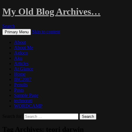
My Old Blog Archives…
Search
Skip to content
Primary Menu
About
About Me
Agloco
Aku
Articles
At Glance
Home
IBC2007
Penulis
Posts
Sample Page
technorati
WORDCAMP
Search for:
Tag Archives: teori darwin