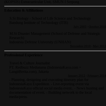
(KOPSIS) Extracurricular Unit, SMUN I Serpong
Education & Affiliations
S.Si Biology - School of Life Science and Technology
Bandung Institute of Technology (ITB)
July 2003
-
October 201
M.Si Disaster Management (School of Defense and Strategic
Research)
Indonesia Defense University (UNHAN)
November 2010
-
May 201
Professional Experience
Travel & Culture Journalist
PT. Redbuzz Mediatama (IndonesiaKaya.com +
LangitBerita.com)
,
Jakarta
January 2012
-
February 201
- Planning, designing and executing itinerary plan for
IndonesiaKaya Expedition. - Live-reporting event via
IndonesiaKaya official social media event.. - News hunting and
documentation of event. - Building network to the local
media/press.