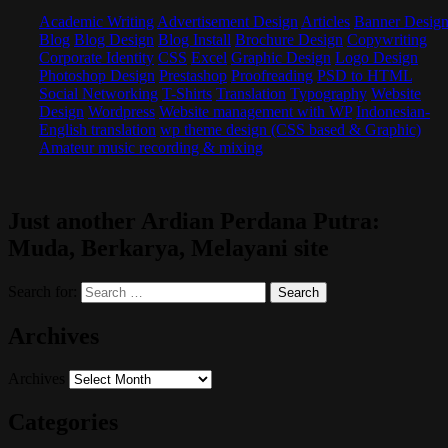
Academic Writing
Advertisement Design
Articles
Banner Desig
Blog
Blog Design
Blog Install
Brochure Design
Copywriting
Corporate Identity
CSS
Excel
Graphic Design
Logo Design
Photoshop Design
Prestashop
Proofreading
PSD to HTML
Social Networking
T-Shirts
Translation
Typography
Website
Design
Wordpress
Website management with WP
Indonesian-
English translation
wp theme design (CSS based & Graphic)
Amateur music recording & mixing
Just another Ardian Perdana Putra:
Muda, Berkarya, Melayani site
Search for:
Archives
Archives
Categories