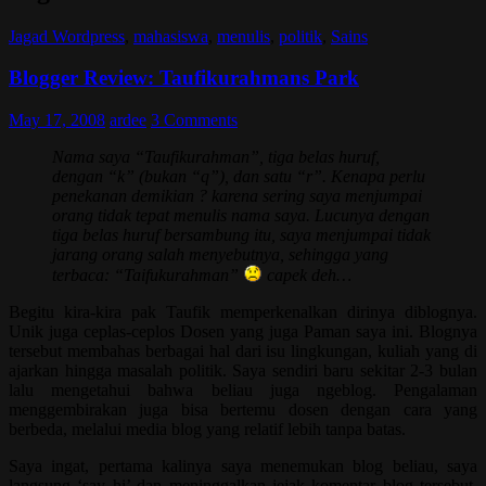
Jagad Wordpress
,
mahasiswa
,
menulis
,
politik
,
Sains
Blogger Review: Taufikurahmans Park
May 17, 2008
ardee
3 Comments
Nama saya “Taufikurahman”, tiga belas huruf,
dengan “k” (bukan “q”), dan satu “r”. Kenapa perlu
penekanan demikian ? karena sering saya menjumpai
orang tidak tepat menulis nama saya. Lucunya dengan
tiga belas huruf bersambung itu, saya menjumpai tidak
jarang orang salah menyebutnya, sehingga yang
terbaca: “Taifukurahman”
capek deh…
Begitu kira-kira pak Taufik memperkenalkan dirinya diblognya.
Unik juga ceplas-ceplos Dosen yang juga Paman saya ini. Blognya
tersebut membahas berbagai hal dari isu lingkungan, kuliah yang di
ajarkan hingga masalah politik. Saya sendiri baru sekitar 2-3 bulan
lalu mengetahui bahwa beliau juga ngeblog. Pengalaman
menggembirakan juga bisa bertemu dosen dengan cara yang
berbeda, melalui media blog yang relatif lebih tanpa batas.
Saya ingat, pertama kalinya saya menemukan blog beliau, saya
langsung ‘say hi’ dan meninggalkan jejak komentar blog tersebut.