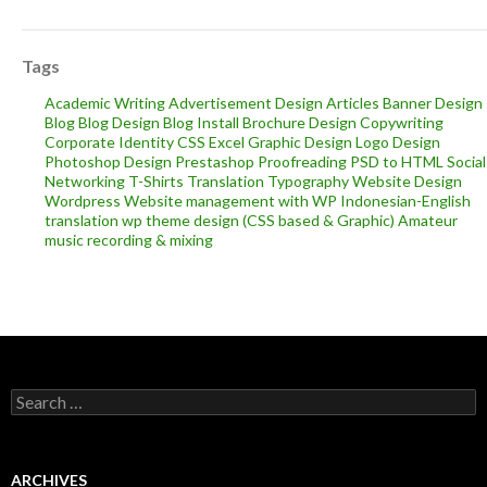
Tags
Academic Writing
Advertisement Design
Articles
Banner Design
Blog
Blog Design
Blog Install
Brochure Design
Copywriting
Corporate Identity
CSS
Excel
Graphic Design
Logo Design
Photoshop Design
Prestashop
Proofreading
PSD to HTML
Social
Networking
T-Shirts
Translation
Typography
Website Design
Wordpress
Website management with WP
Indonesian-English
translation
wp theme design (CSS based & Graphic)
Amateur
music recording & mixing
Search
for:
ARCHIVES