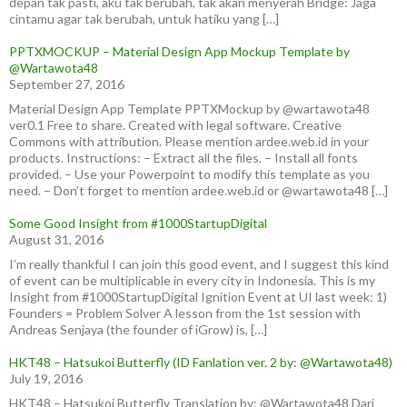
depan tak pasti, aku tak berubah, tak akan menyerah Bridge: Jaga
cintamu agar tak berubah, untuk hatiku yang […]
PPTXMOCKUP – Material Design App Mockup Template by
@Wartawota48
September 27, 2016
Material Design App Template PPTXMockup by @wartawota48
ver0.1 Free to share. Created with legal software. Creative
Commons with attribution. Please mention ardee.web.id in your
products. Instructions: – Extract all the files. – Install all fonts
provided. – Use your Powerpoint to modify this template as you
need. – Don’t forget to mention ardee.web.id or @wartawota48 […]
Some Good Insight from #1000StartupDigital
August 31, 2016
I’m really thankful I can join this good event, and I suggest this kind
of event can be multiplicable in every city in Indonesia. This is my
Insight from #1000StartupDigital Ignition Event at UI last week: 1)
Founders = Problem Solver A lesson from the 1st session with
Andreas Senjaya (the founder of iGrow) is, […]
HKT48 – Hatsukoi Butterfly (ID Fanlation ver. 2 by: @Wartawota48)
July 19, 2016
HKT48 – Hatsukoi Butterfly Translation by: @Wartawota48 Dari