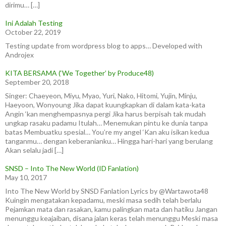
dirimu… […]
Ini Adalah Testing
October 22, 2019
Testing update from wordpress blog to apps… Developed with
Androjex
KITA BERSAMA (‘We Together’ by Produce48)
September 20, 2018
Singer: Chaeyeon, Miyu, Myao, Yuri, Nako, Hitomi, Yujin, Minju,
Haeyoon, Wonyoung Jika dapat kuungkapkan di dalam kata-kata
Angin ‘kan menghempasnya pergi Jika harus berpisah tak mudah
ungkap rasaku padamu Itulah… Menemukan pintu ke dunia tanpa
batas Membuatku spesial… You’re my angel ‘Kan aku isikan kedua
tanganmu… dengan keberanianku… Hingga hari-hari yang berulang
Akan selalu jadi […]
SNSD – Into The New World (ID Fanlation)
May 10, 2017
Into The New World by SNSD Fanlation Lyrics by @Wartawota48
Kuingin mengatakan kepadamu, meski masa sedih telah berlalu
Pejamkan mata dan rasakan, kamu palingkan mata dan hatiku Jangan
menunggu keajaiban, disana jalan keras telah menunggu Meski masa