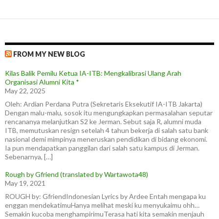
FROM MY NEW BLOG
Kilas Balik Pemilu Ketua IA-ITB: Mengkalibrasi Ulang Arah
Organisasi Alumni Kita *
May 22, 2025
Oleh: Ardian Perdana Putra (Sekretaris Eksekutif IA-ITB Jakarta)
Dengan malu-malu, sosok itu mengungkapkan permasalahan seputar
rencananya melanjutkan S2 ke Jerman. Sebut saja R, alumni muda
ITB, memutuskan resign setelah 4 tahun bekerja di salah satu bank
nasional demi mimpinya meneruskan pendidikan di bidang ekonomi.
Ia pun mendapatkan panggilan dari salah satu kampus di Jerman.
Sebenarnya, […]
Rough by Gfriend (translated by Wartawota48)
May 19, 2021
ROUGH by: GfriendIndonesian Lyrics by Ardee Entah mengapa ku
enggan mendekatimuHanya melihat meski ku menyukaimu ohh…
Semakin kucoba menghampirimuTerasa hati kita semakin menjauh