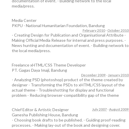
documentation of event. - Building network to the local
media/press.
Media Center
PKPU - National Humanitarian Foundation
,
Bandung
February 2010
-
October 2010
- Creating Design for Publication and Organisational Attribute -
Making Official Media Release for internal and press purposes. -
News hunting and documentation of event. - Building network to
the local media/press.
Freelance xHTML/CSS Theme Developer
PT. Gagas Daya Imaji
,
Bandung
December 2009
-
January 2010
- Analyzing PSD (photoshop) product of the theme created by
designer - Transforming the PSDs to xHTML/CSS layout of the
actual theme - Troubleshotting for display and functional
problem - Reducing browser-compatibility gap of the theme
Chief Editor & Artistic Designer
July 2007
-
August 2009
Ganesha Publishing House
,
Bandung
- Choosing book drafts to be published. - Guiding proof-reading
processes. - Making lay-out of the book and designing cover.