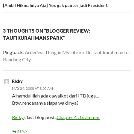
[Ambil Hikmahnya Aja] Yos gak pantes jadi Presiden!!
3 THOUGHTS ON “BLOGGER REVIEW:
TAUFIKURAHMANS PARK”
Pingback:
Ardee’est Thing in My Life » » Dr. Taufikurahman for
Bandung City
Ricky
MAY 24, 2008 AT 8:05 AM
Alhamdulillah ada cawalkot dari ITB juga…
Btw, rencananya siapa wakilnya?
Ricky
s last blog post..
Chapter 4 : Grammar
REPLY