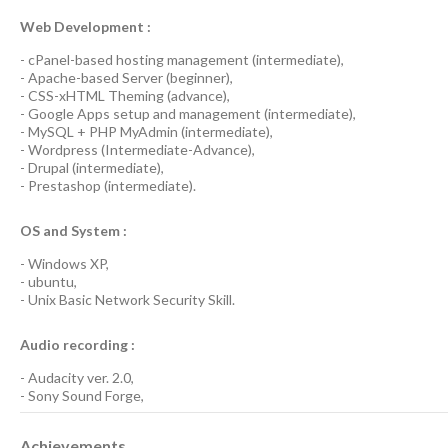
Web Development :
-
cPanel-based hosting management
(
intermediate
),
-
Apache-based Server
(
beginner
),
-
CSS-xHTML Theming
(
advance
),
-
Google Apps
setup and management (
intermediate
),
-
MySQL + PHP MyAdmin
(
intermediate
),
-
Wordpress
(
Intermediate-Advance
),
-
Drupal
(
intermediate
),
-
Prestashop
(
intermediate
).
OS and System :
-
Windows XP
,
-
ubuntu
,
-
Unix Basic Network Security
Skill.
Audio recording :
-
Audacity ver. 2.0
,
-
Sony Sound Forge
,
Achievements