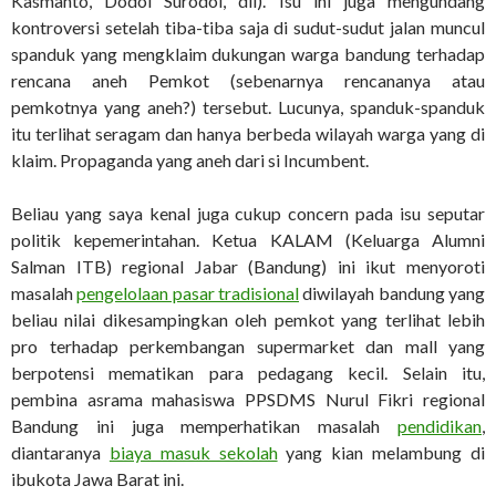
Kasmanto, Dodol Surodol, dll). Isu ini juga mengundang
kontroversi setelah tiba-tiba saja di sudut-sudut jalan muncul
spanduk yang mengklaim dukungan warga bandung terhadap
rencana aneh Pemkot (sebenarnya rencananya atau
pemkotnya yang aneh?) tersebut. Lucunya, spanduk-spanduk
itu terlihat seragam dan hanya berbeda wilayah warga yang di
klaim. Propaganda yang aneh dari si Incumbent.
Beliau yang saya kenal juga cukup concern pada isu seputar
politik kepemerintahan. Ketua KALAM (Keluarga Alumni
Salman ITB) regional Jabar (Bandung) ini ikut menyoroti
masalah
pengelolaan pasar tradisional
diwilayah bandung yang
beliau nilai dikesampingkan oleh pemkot yang terlihat lebih
pro terhadap perkembangan supermarket dan mall yang
berpotensi mematikan para pedagang kecil. Selain itu,
pembina asrama mahasiswa PPSDMS Nurul Fikri regional
Bandung ini juga memperhatikan masalah
pendidikan
,
diantaranya
biaya masuk sekolah
yang kian melambung di
ibukota Jawa Barat ini.