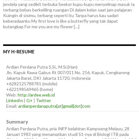
jendela yang sedikit terbuka Seekor kupu-kupu menyelinap masuk Ia
terbang bebas berkeliling ruangan Di dalam kelas saat jam pelajaran
Kuingin di sisimu, terbang seperti itu Tanpa harus kau sadari
keberadaanku My first love is like a butterfly yang tak dapat
kutangkap For me you are my flower […]
MY H-RESUME
Ardian
Perdana Putra
S.Si., M.Si.(Han)
Jln. Kapuk Rawa Gabus Rt 007/011 No. 216, Kapuk, Cengkareng
Jakarta Barat
,
DKI Jakarta
11720
,
Indonesia
+6282125788781
(
mobile
)
+622198569465
(
home
)
Web:
http://ardee.web.id
LinkedIn
|
G+
|
Twitter
Email:
ardianperdanaputra[at]gmail[dot]com
Summary
Ardian Perdana Putra, pria INFP kelahiran Kampoeng Melayu, 28
Januari 1983 yang menamatkan studi S1-nya di Biologi ITB pada