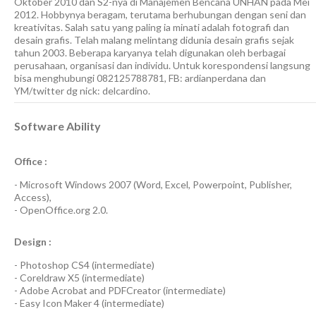
Oktober 2010 dan S2-nya di Manajemen Bencana UNHAN pada Mei
2012. Hobbynya beragam, terutama berhubungan dengan seni dan
kreativitas. Salah satu yang paling ia minati adalah fotografi dan
desain grafis. Telah malang melintang didunia desain grafis sejak
tahun 2003. Beberapa karyanya telah digunakan oleh berbagai
perusahaan, organisasi dan individu. Untuk korespondensi langsung
bisa menghubungi 082125788781, FB: ardianperdana dan
YM/twitter dg nick: delcardino.
Software Ability
Office :
-
Microsoft Windows 2007
(Word, Excel, Powerpoint, Publisher,
Access),
-
OpenOffice.org 2.0.
Design :
-
Photoshop CS4
(
intermediate
)
-
Coreldraw X5
(
intermediate
)
-
Adobe Acrobat
and
PDFCreator
(
intermediate
)
-
Easy Icon Maker 4
(
intermediate
)