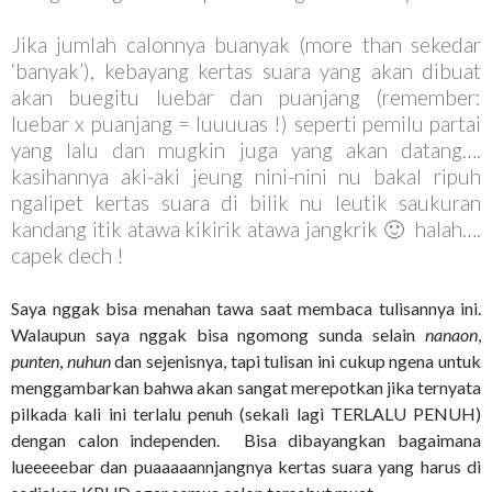
Jika jumlah calonnya buanyak (more than sekedar
‘banyak’), kebayang kertas suara yang akan dibuat
akan buegitu luebar dan puanjang (remember:
luebar x puanjang = luuuuas !) seperti pemilu partai
yang lalu dan mugkin juga yang akan datang….
kasihannya aki-aki jeung nini-nini nu bakal ripuh
ngalipet kertas suara di bilik nu leutik saukuran
kandang itik atawa kikirik atawa jangkrik 🙂 halah….
capek dech !
Saya nggak bisa menahan tawa saat membaca tulisannya ini.
Walaupun saya nggak bisa ngomong sunda selain
nanaon
,
punten
,
nuhun
dan sejenisnya, tapi tulisan ini cukup ngena untuk
menggambarkan bahwa akan sangat merepotkan jika ternyata
pilkada kali ini terlalu penuh (sekali lagi TERLALU PENUH)
dengan calon independen. Bisa dibayangkan bagaimana
lueeeeebar dan puaaaaannjangnya kertas suara yang harus di