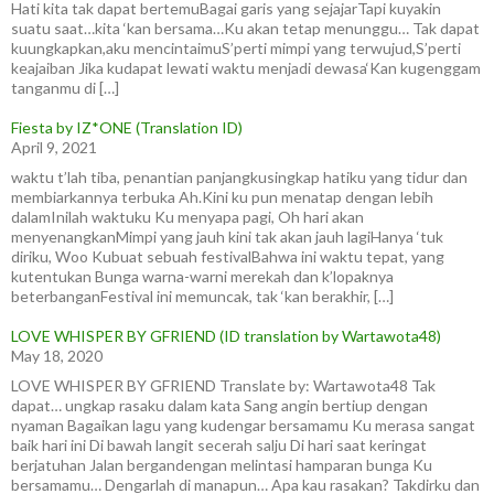
Hati kita tak dapat bertemuBagai garis yang sejajarTapi kuyakin
suatu saat…kita ‘kan bersama…Ku akan tetap menunggu… Tak dapat
kuungkapkan,aku mencintaimuS’perti mimpi yang terwujud,S’perti
keajaiban Jika kudapat lewati waktu menjadi dewasa‘Kan kugenggam
tanganmu di […]
Fiesta by IZ*ONE (Translation ID)
April 9, 2021
waktu t’lah tiba, penantian panjangkusingkap hatiku yang tidur dan
membiarkannya terbuka Ah.Kini ku pun menatap dengan lebih
dalamInilah waktuku Ku menyapa pagi, Oh hari akan
menyenangkanMimpi yang jauh kini tak akan jauh lagiHanya ‘tuk
diriku, Woo Kubuat sebuah festivalBahwa ini waktu tepat, yang
kutentukan Bunga warna-warni merekah dan k’lopaknya
beterbanganFestival ini memuncak, tak ‘kan berakhir, […]
LOVE WHISPER BY GFRIEND (ID translation by Wartawota48)
May 18, 2020
LOVE WHISPER BY GFRIEND Translate by: Wartawota48 Tak
dapat… ungkap rasaku dalam kata Sang angin bertiup dengan
nyaman Bagaikan lagu yang kudengar bersamamu Ku merasa sangat
baik hari ini Di bawah langit secerah salju Di hari saat keringat
berjatuhan Jalan bergandengan melintasi hamparan bunga Ku
bersamamu… Dengarlah di manapun… Apa kau rasakan? Takdirku dan