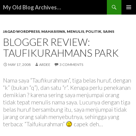
Search
My Old Blog Archives…
SKIP
PRIMAR
TO
MENU
CONTENT
JAGAD WORDPRESS
,
MAHASISWA
,
MENULIS
,
POLITIK
,
SAINS
BLOGGER REVIEW:
TAUFIKURAHMANS PARK
MAY 17, 2008
ARDEE
3 COMMENTS
Nama saya “Taufikurahman”, tiga belas huruf, dengan
“k” (bukan “q”), dan satu “r”. Kenapa perlu penekanan
demikian ? karena sering saya menjumpai orang
tidak tepat menulis nama saya. Lucunya dengan tiga
belas huruf bersambung itu, saya menjumpai tidak
jarang orang salah menyebutnya, sehingga yang
terbaca: “Taifukurahman”
capek deh…