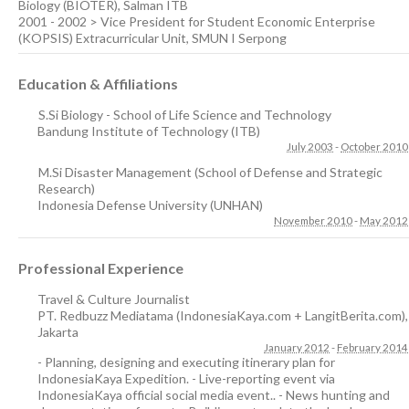
Biology (BIOTER), Salman ITB
2001 - 2002 > Vice President for Student Economic Enterprise
(KOPSIS) Extracurricular Unit, SMUN I Serpong
Education & Affiliations
S.Si Biology - School of Life Science and Technology
Bandung Institute of Technology (ITB)
July 2003
-
October 2010
M.Si Disaster Management (School of Defense and Strategic
Research)
Indonesia Defense University (UNHAN)
November 2010
-
May 2012
Professional Experience
Travel & Culture Journalist
PT. Redbuzz Mediatama (IndonesiaKaya.com + LangitBerita.com)
,
Jakarta
January 2012
-
February 2014
- Planning, designing and executing itinerary plan for
IndonesiaKaya Expedition. - Live-reporting event via
IndonesiaKaya official social media event.. - News hunting and