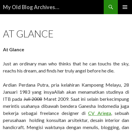
Search
My Old Blog Archives…
SKIP
PRIMAR
TO
MENU
CONTENT
AT GLANCE
At Glance
Just an ordinary man who thinks that he can touchs the sky,
reachs his dream, and finds her truly angel before he die.
Ardian Perdana Putra, pria kelahiran Kampoeng Melayu, 28
Januari 1983 yang insyaAllah akan menamatkan studinya di
ITB pada
Juli 2008
Maret 2009. Saat ini selain berkecimpung
merintis usahanya dibawah bendera Ganesha Indomedia juga
bekerja sebagai freelance designer di
CV Ariega
, sebuah
perusahaan holding konsultan arsitektur, desain interior dan
handicraft. Mengisi waktunya dengan menulis, blogging, dan