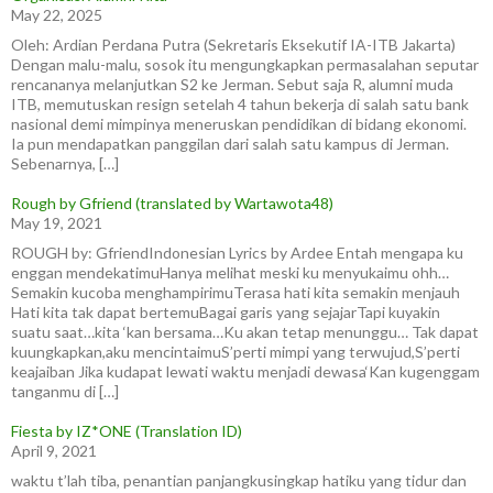
May 22, 2025
Oleh: Ardian Perdana Putra (Sekretaris Eksekutif IA-ITB Jakarta)
Dengan malu-malu, sosok itu mengungkapkan permasalahan seputar
rencananya melanjutkan S2 ke Jerman. Sebut saja R, alumni muda
ITB, memutuskan resign setelah 4 tahun bekerja di salah satu bank
nasional demi mimpinya meneruskan pendidikan di bidang ekonomi.
Ia pun mendapatkan panggilan dari salah satu kampus di Jerman.
Sebenarnya, […]
Rough by Gfriend (translated by Wartawota48)
May 19, 2021
ROUGH by: GfriendIndonesian Lyrics by Ardee Entah mengapa ku
enggan mendekatimuHanya melihat meski ku menyukaimu ohh…
Semakin kucoba menghampirimuTerasa hati kita semakin menjauh
Hati kita tak dapat bertemuBagai garis yang sejajarTapi kuyakin
suatu saat…kita ‘kan bersama…Ku akan tetap menunggu… Tak dapat
kuungkapkan,aku mencintaimuS’perti mimpi yang terwujud,S’perti
keajaiban Jika kudapat lewati waktu menjadi dewasa‘Kan kugenggam
tanganmu di […]
Fiesta by IZ*ONE (Translation ID)
April 9, 2021
waktu t’lah tiba, penantian panjangkusingkap hatiku yang tidur dan