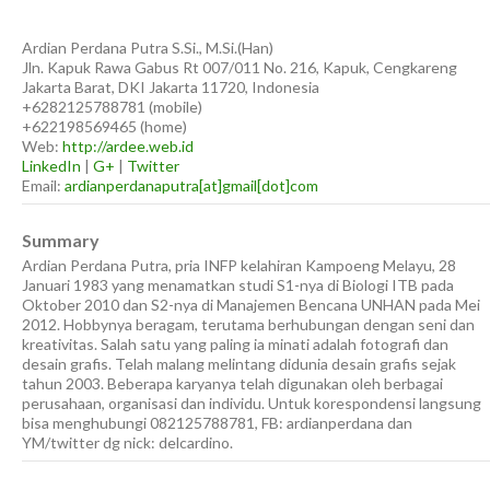
Ardian
Perdana Putra
S.Si., M.Si.(Han)
Jln. Kapuk Rawa Gabus Rt 007/011 No. 216, Kapuk, Cengkareng
Jakarta Barat
,
DKI Jakarta
11720
,
Indonesia
+6282125788781
(
mobile
)
+622198569465
(
home
)
Web:
http://ardee.web.id
LinkedIn
|
G+
|
Twitter
Email:
ardianperdanaputra[at]gmail[dot]com
Summary
Ardian Perdana Putra, pria INFP kelahiran Kampoeng Melayu, 28
Januari 1983 yang menamatkan studi S1-nya di Biologi ITB pada
Oktober 2010 dan S2-nya di Manajemen Bencana UNHAN pada Mei
2012. Hobbynya beragam, terutama berhubungan dengan seni dan
kreativitas. Salah satu yang paling ia minati adalah fotografi dan
desain grafis. Telah malang melintang didunia desain grafis sejak
tahun 2003. Beberapa karyanya telah digunakan oleh berbagai
perusahaan, organisasi dan individu. Untuk korespondensi langsung
bisa menghubungi 082125788781, FB: ardianperdana dan
YM/twitter dg nick: delcardino.