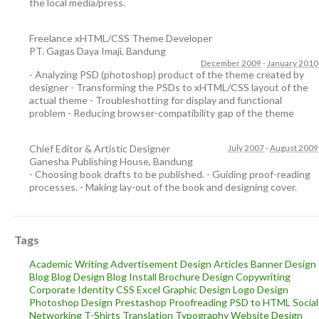
the local media/press.
Freelance xHTML/CSS Theme Developer
PT. Gagas Daya Imaji
,
Bandung
December 2009
-
January 2010
- Analyzing PSD (photoshop) product of the theme created by
designer - Transforming the PSDs to xHTML/CSS layout of the
actual theme - Troubleshotting for display and functional
problem - Reducing browser-compatibility gap of the theme
Chief Editor & Artistic Designer
July 2007
-
August 2009
Ganesha Publishing House
,
Bandung
- Choosing book drafts to be published. - Guiding proof-reading
processes. - Making lay-out of the book and designing cover.
Tags
Academic Writing
Advertisement Design
Articles
Banner Design
Blog
Blog Design
Blog Install
Brochure Design
Copywriting
Corporate Identity
CSS
Excel
Graphic Design
Logo Design
Photoshop Design
Prestashop
Proofreading
PSD to HTML
Social
Networking
T-Shirts
Translation
Typography
Website Design