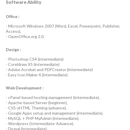
Software Ability
Office :
-
Microsoft Windows 2007
(Word, Excel, Powerpoint, Publisher,
Access),
-
OpenOffice.org 2.0.
Design :
-
Photoshop CS4
(
intermediate
)
-
Coreldraw X5
(
intermediate
)
-
Adobe Acrobat
and
PDFCreator
(
intermediate
)
-
Easy Icon Maker 4
(
intermediate
)
Web Development :
-
cPanel-based hosting management
(
intermediate
),
-
Apache-based Server
(
beginner
),
-
CSS-xHTML Theming
(
advance
),
-
Google Apps
setup and management (
intermediate
),
-
MySQL + PHP MyAdmin
(
intermediate
),
-
Wordpress
(
Intermediate-Advance
),
-
Drupal
(
intermediate
),