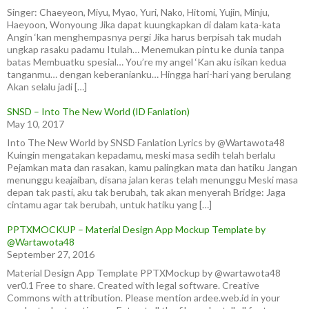
Singer: Chaeyeon, Miyu, Myao, Yuri, Nako, Hitomi, Yujin, Minju,
Haeyoon, Wonyoung Jika dapat kuungkapkan di dalam kata-kata
Angin ‘kan menghempasnya pergi Jika harus berpisah tak mudah
ungkap rasaku padamu Itulah… Menemukan pintu ke dunia tanpa
batas Membuatku spesial… You’re my angel ‘Kan aku isikan kedua
tanganmu… dengan keberanianku… Hingga hari-hari yang berulang
Akan selalu jadi […]
SNSD – Into The New World (ID Fanlation)
May 10, 2017
Into The New World by SNSD Fanlation Lyrics by @Wartawota48
Kuingin mengatakan kepadamu, meski masa sedih telah berlalu
Pejamkan mata dan rasakan, kamu palingkan mata dan hatiku Jangan
menunggu keajaiban, disana jalan keras telah menunggu Meski masa
depan tak pasti, aku tak berubah, tak akan menyerah Bridge: Jaga
cintamu agar tak berubah, untuk hatiku yang […]
PPTXMOCKUP – Material Design App Mockup Template by
@Wartawota48
September 27, 2016
Material Design App Template PPTXMockup by @wartawota48
ver0.1 Free to share. Created with legal software. Creative
Commons with attribution. Please mention ardee.web.id in your