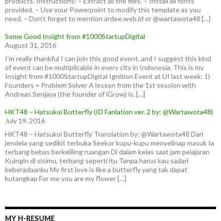
products. Instructions: – Extract all the files. – Install all fonts
provided. – Use your Powerpoint to modify this template as you
need. – Don’t forget to mention ardee.web.id or @wartawota48 […]
Some Good Insight from #1000StartupDigital
August 31, 2016
I’m really thankful I can join this good event, and I suggest this kind
of event can be multiplicable in every city in Indonesia. This is my
Insight from #1000StartupDigital Ignition Event at UI last week: 1)
Founders = Problem Solver A lesson from the 1st session with
Andreas Senjaya (the founder of iGrow) is, […]
HKT48 – Hatsukoi Butterfly (ID Fanlation ver. 2 by: @Wartawota48)
July 19, 2016
HKT48 – Hatsukoi Butterfly Translation by: @Wartawota48 Dari
jendela yang sedikit terbuka Seekor kupu-kupu menyelinap masuk Ia
terbang bebas berkeliling ruangan Di dalam kelas saat jam pelajaran
Kuingin di sisimu, terbang seperti itu Tanpa harus kau sadari
keberadaanku My first love is like a butterfly yang tak dapat
kutangkap For me you are my flower […]
MY H-RESUME