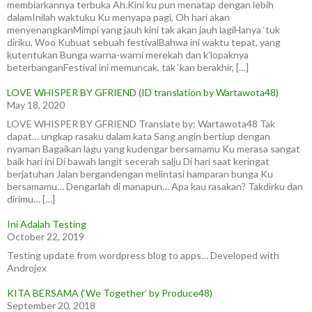
membiarkannya terbuka Ah.Kini ku pun menatap dengan lebih
dalamInilah waktuku Ku menyapa pagi, Oh hari akan
menyenangkanMimpi yang jauh kini tak akan jauh lagiHanya ‘tuk
diriku, Woo Kubuat sebuah festivalBahwa ini waktu tepat, yang
kutentukan Bunga warna-warni merekah dan k’lopaknya
beterbanganFestival ini memuncak, tak ‘kan berakhir, […]
LOVE WHISPER BY GFRIEND (ID translation by Wartawota48)
May 18, 2020
LOVE WHISPER BY GFRIEND Translate by: Wartawota48 Tak
dapat… ungkap rasaku dalam kata Sang angin bertiup dengan
nyaman Bagaikan lagu yang kudengar bersamamu Ku merasa sangat
baik hari ini Di bawah langit secerah salju Di hari saat keringat
berjatuhan Jalan bergandengan melintasi hamparan bunga Ku
bersamamu… Dengarlah di manapun… Apa kau rasakan? Takdirku dan
dirimu… […]
Ini Adalah Testing
October 22, 2019
Testing update from wordpress blog to apps… Developed with
Androjex
KITA BERSAMA (‘We Together’ by Produce48)
September 20, 2018