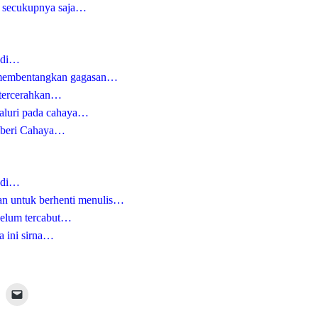
ur secukupnya saja…
adi…
 membentangkan gagasan…
 tercerahkan…
aluri pada cahaya…
mberi Cahaya…
adi…
san untuk berhenti menulis…
 belum tercabut…
a ini sirna…