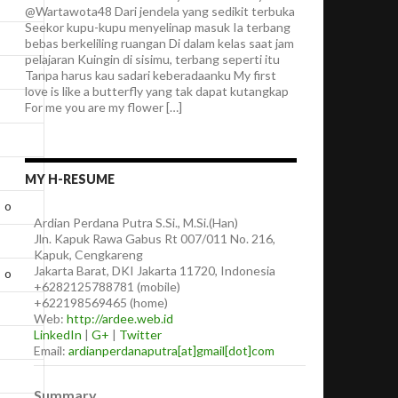
@Wartawota48 Dari jendela yang sedikit terbuka
Seekor kupu-kupu menyelinap masuk Ia terbang
bebas berkeliling ruangan Di dalam kelas saat jam
pelajaran Kuingin di sisimu, terbang seperti itu
Tanpa harus kau sadari keberadaanku My first
love is like a butterfly yang tak dapat kutangkap
For me you are my flower […]
MY H-RESUME
o
Ardian
Perdana Putra
S.Si., M.Si.(Han)
Jln. Kapuk Rawa Gabus Rt 007/011 No. 216,
Kapuk, Cengkareng
Jakarta Barat
,
DKI Jakarta
11720
,
Indonesia
o
+6282125788781
(
mobile
)
+622198569465
(
home
)
Web:
http://ardee.web.id
LinkedIn
|
G+
|
Twitter
Email:
ardianperdanaputra[at]gmail[dot]com
Summary