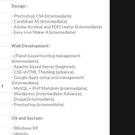
Design :
-
Photoshop CS4
(
intermediate
)
-
Coreldraw X5
(
intermediate
)
-
Adobe Acrobat
and
PDFCreator
(
intermediate
)
-
Easy Icon Maker 4
(
intermediate
)
Web Development :
-
cPanel-based hosting management
(
intermediate
),
-
Apache-based Server
(
beginner
),
-
CSS-xHTML Theming
(
advance
),
-
Google Apps
setup and management
(
intermediate
),
f
-
MySQL + PHP MyAdmin
(
intermediate
),
-
Wordpress
(
Intermediate-Advance
),
-
Drupal
(
intermediate
),
-
Prestashop
(
intermediate
).
OS and System :
-
Windows XP
,
-
ubuntu
,