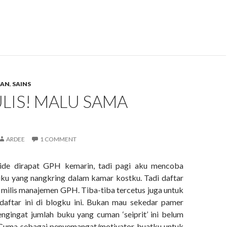
GAN
,
SAINS
LIS! MALU SAMA
ARDEE
1 COMMENT
ide dirapat GPH kemarin, tadi pagi aku mencoba
ku yang nangkring dalam kamar kostku. Tadi daftar
e milis manajemen GPH. Tiba-tiba tercetus juga untuk
daftar ini di blogku ini. Bukan mau sekedar pamer
ngingat jumlah buku yang cuman ‘seiprit’ ini belum
Cuma sebagai penyemangat/motivator buatku untuk