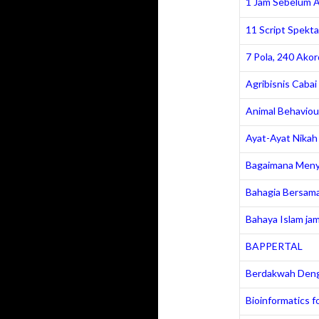
1 Jam Sebelum 
11 Script Spekt
7 Pola, 240 Akor
Agribisnis Cabai
Animal Behaviou
Ayat-Ayat Nikah
Bagaimana Meny
Bahagia Bersama
Bahaya Islam jam
BAPPERTAL
Berdakwah Deng
Bioinformatics 