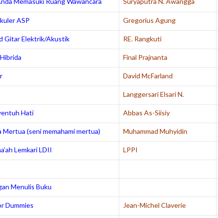
Anda Memasuki Ruang Wawancara
Suryaputra N. Awangga
akuler ASP
Gregorius Agung
d Gitar Elektrik/Akustik
RE. Rangkuti
 Hibrida
Final Prajnanta
r
David McFarland
Langgersari Elsari N.
entuh Hati
Abbas As-Siisiy
 Mertua (seni memahami mertua)
Muhammad Muhyidin
a’ah Lemkari LDII
LPPI
an Menulis Buku
for Dummies
Jean-Michel Claverie