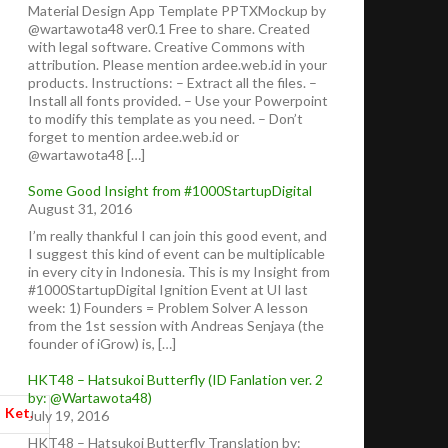
Material Design App Template PPTXMockup by
@wartawota48 ver0.1 Free to share. Created
with legal software. Creative Commons with
attribution. Please mention ardee.web.id in your
products. Instructions: – Extract all the files. –
Install all fonts provided. – Use your Powerpoint
to modify this template as you need. – Don’t
forget to mention ardee.web.id or
@wartawota48 […]
Some Good Insight from #1000StartupDigital
August 31, 2016
I’m really thankful I can join this good event, and
I suggest this kind of event can be multiplicable
in every city in Indonesia. This is my Insight from
#1000StartupDigital Ignition Event at UI last
week: 1) Founders = Problem Solver A lesson
from the 1st session with Andreas Senjaya (the
founder of iGrow) is, […]
HKT48 – Hatsukoi Butterfly (ID Fanlation ver. 2
by: @Wartawota48)
Ket.
July 19, 2016
HKT48 – Hatsukoi Butterfly Translation by: