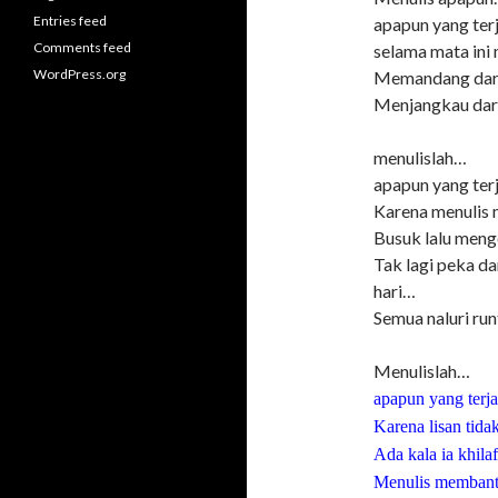
Entries feed
apapun yang ter
Comments feed
selama mata ini 
WordPress.org
Memandang dari
Menjangkau dari
menulislah…
apapun yang ter
Karena menulis 
Busuk lalu meng
Tak lagi peka d
hari…
Semua naluri run
Menulislah…
apapun yang terj
Karena lisan tida
Ada kala ia khil
Menulis membantu