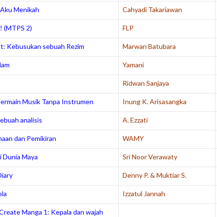
 Aku Menikah
Cahyadi Takariawan
!
(MTPS 2)
FLP
at: Kebusukan sebuah Rezim
Marwan Batubara
slam
Yamani
Ridwan Sanjaya
 Bermain Musik Tanpa Instrumen
Inung K. Arisasangka
ebuah analisis
A. Ezzati
aan dan Pemikiran
WAMY
ri Dunia Maya
Sri Noor Verawaty
Diary
Denny P. & Muktiar S.
ola
Izzatul Jannah
Create Manga 1: Kepala dan wajah