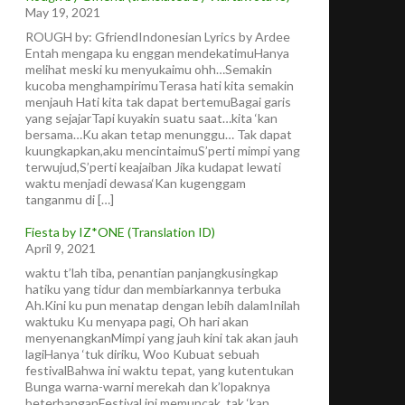
May 19, 2021
ROUGH by: GfriendIndonesian Lyrics by Ardee
Entah mengapa ku enggan mendekatimuHanya
melihat meski ku menyukaimu ohh…Semakin
kucoba menghampirimuTerasa hati kita semakin
menjauh Hati kita tak dapat bertemuBagai garis
yang sejajarTapi kuyakin suatu saat…kita ‘kan
bersama…Ku akan tetap menunggu… Tak dapat
kuungkapkan,aku mencintaimuS’perti mimpi yang
terwujud,S’perti keajaiban Jika kudapat lewati
waktu menjadi dewasa‘Kan kugenggam
tanganmu di […]
Fiesta by IZ*ONE (Translation ID)
April 9, 2021
waktu t’lah tiba, penantian panjangkusingkap
hatiku yang tidur dan membiarkannya terbuka
Ah.Kini ku pun menatap dengan lebih dalamInilah
waktuku Ku menyapa pagi, Oh hari akan
menyenangkanMimpi yang jauh kini tak akan jauh
lagiHanya ‘tuk diriku, Woo Kubuat sebuah
festivalBahwa ini waktu tepat, yang kutentukan
Bunga warna-warni merekah dan k’lopaknya
beterbanganFestival ini memuncak, tak ‘kan