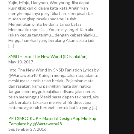
Yujin, Minju, Haeyoon, Wonyoung Jika dapat
kuungkapkan di dalam kata-kata Angin ‘kan
menghempasnya pergi Jika harus berpisah tak
mudah ungkap rasaku padamu Itulah…
Menemukan pintu ke dunia tanpa batas
Membuatku spesial… You’re my angel ‘Kan aku
isikan kedua tanganmu… dengan keberanianku…
Hingga hari-hari yang berulang Akan selalu jadi
[…]
SNSD – Into The New World (ID Fanlation)
May 10, 2017
Into The New World by SNSD Fanlation Lyrics by
@Wartawota48 Kuingin mengatakan kepadamu,
meski masa sedih telah berlalu Pejamkan mata
dan rasakan, kamu palingkan mata dan hatiku
Jangan menunggu keajaiban, disana jalan keras
telah menunggu Meski masa depan tak pasti, aku
tak berubah, tak akan menyerah Bridge: Jaga
cintamu agar tak berubah, untuk hatiku yang […]
PPTXMOCKUP – Material Design App Mockup
Template by @Wartawota48
September 27, 2016