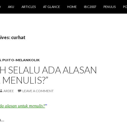
O
AKU
ARTICLES
AT GLANCE
HOME
IBC2007
PENULIS
PO
ives: curhat
S
,
PUITO-MELANKOLIK
H SELALU ADA ALASAN
 MENULIS?”
ARDEE
LEAVE A COMMENT
da alasan untuk menulis?
”
h…
…