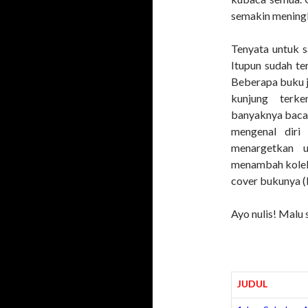
semakin meningk
Tenyata untuk s
Itupun sudah t
Beberapa buku j
kunjung terke
banyaknya baca
mengenal diri
menargetkan u
menambah koleks
cover bukunya (k
Ayo nulis! Malu
JUDUL