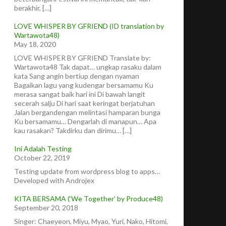
berakhir, […]
LOVE WHISPER BY GFRIEND (ID translation by
Wartawota48)
May 18, 2020
LOVE WHISPER BY GFRIEND Translate by:
Wartawota48 Tak dapat… ungkap rasaku dalam
kata Sang angin bertiup dengan nyaman
Bagaikan lagu yang kudengar bersamamu Ku
merasa sangat baik hari ini Di bawah langit
secerah salju Di hari saat keringat berjatuhan
Jalan bergandengan melintasi hamparan bunga
Ku bersamamu… Dengarlah di manapun… Apa
kau rasakan? Takdirku dan dirimu… […]
Ini Adalah Testing
October 22, 2019
Testing update from wordpress blog to apps…
Developed with Androjex
KITA BERSAMA (‘We Together’ by Produce48)
September 20, 2018
Singer: Chaeyeon, Miyu, Myao, Yuri, Nako, Hitomi,