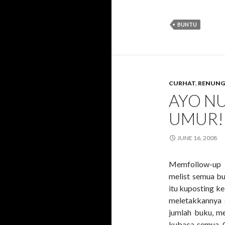
BUNTU
CURHAT
,
RENUN
AYO NU
UMUR!
JUNE 16, 2008
Memfollow-up 
melist semua bu
itu kuposting k
meletakkannya 
jumlah buku, me
kubaca semua. 