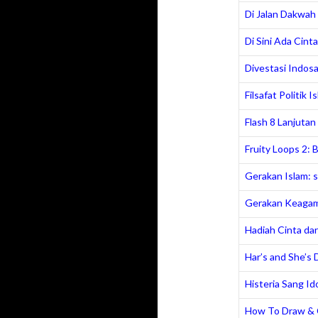
Di Jalan Dakwah
Di Sini Ada Cinta
Divestasi Indos
Filsafat Politik I
Flash 8 Lanjutan
Fruity Loops 2:
Gerakan Islam: s
Gerakan Keagam
Hadiah Cinta da
Har’s and She’s 
Histeria Sang Id
How To Draw & 