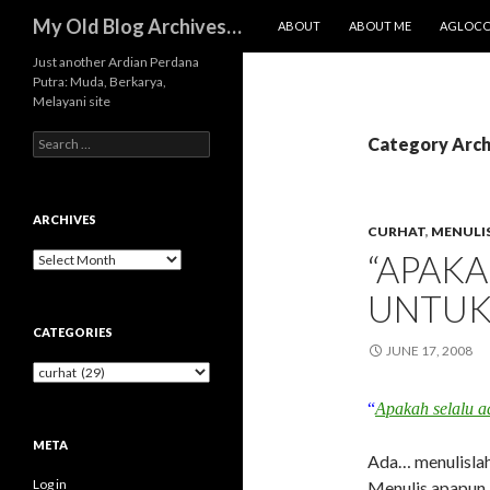
SKIP TO CONTENT
Search
My Old Blog Archives…
ABOUT
ABOUT ME
AGLOC
Just another Ardian Perdana
Putra: Muda, Berkarya,
Melayani site
Search
Category Arch
for:
ARCHIVES
CURHAT
,
MENULI
“APAKA
Archives
UNTUK
CATEGORIES
JUNE 17, 2008
Categories
“
Apakah selalu a
META
Ada… menulisla
Log in
Menulis apapun