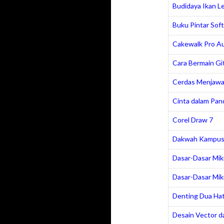
Budidaya Ikan L
Buku Pintar So
Cakewalk Pro Au
Cara Bermain Gi
Cerdas Menjawa
Cinta dalam Pan
Corel Draw 7
Dakwah Kampu
Dasar-Dasar Mikro
Dasar-Dasar Mikro
Denting Dua Hat
Desain Vector da