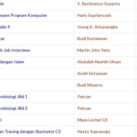
ele
S. Rachmatun Suyanto
ftware Program Komputer
Haris Supriansyah
dio 9
Inung K. Arisasangka
tar
Budi Kurniawan
b Job Interview
Martin John Yate
dangan Islam
Abdullah Nashih Ulwan
Andri Setyawan
s
Budi Wiyarno
biologi Jilid 1
Pelczar
biologi Jilid 2
Pelczar
i
Maya Lestari Gf.
n Tracing dengan Illustrator CS
Hasto Suprayogo