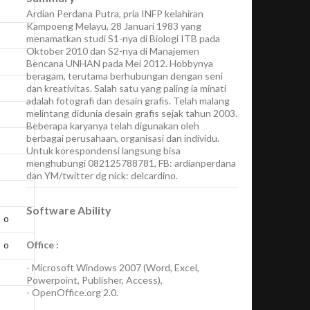
Ardian Perdana Putra, pria INFP kelahiran
Kampoeng Melayu, 28 Januari 1983 yang
menamatkan studi S1-nya di Biologi ITB pada
Oktober 2010 dan S2-nya di Manajemen
Bencana UNHAN pada Mei 2012. Hobbynya
beragam, terutama berhubungan dengan seni
dan kreativitas. Salah satu yang paling ia minati
adalah fotografi dan desain grafis. Telah malang
melintang didunia desain grafis sejak tahun 2003.
Beberapa karyanya telah digunakan oleh
berbagai perusahaan, organisasi dan individu.
Untuk korespondensi langsung bisa
menghubungi 082125788781, FB: ardianperdana
dan YM/twitter dg nick: delcardino.
Software Ability
o
o
Office :
-
Microsoft Windows 2007
(Word, Excel,
Powerpoint, Publisher, Access),
-
OpenOffice.org 2.0.