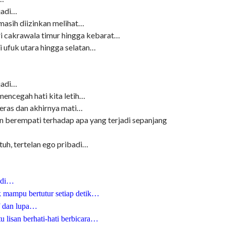
jadi…
masih diizinkan melihat…
 cakrawala timur hingga kebarat…
 ufuk utara hingga selatan…
jadi…
mencegah hati kita letih…
eras dan akhirnya mati…
an berempati terhadap apa yang terjadi sepanjang
tuh, tertelan ego pribadi…
adi…
k mampu bertutur setiap detik…
af dan lupa…
 lisan berhati-hati berbicara…