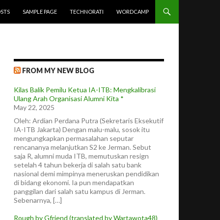
STS
SAMPLE PAGE
TECHNORATI
WORDCAMP
FROM MY NEW BLOG
Kilas Balik Pemilu Ketua IA-ITB: Mengkalibrasi
Ulang Arah Organisasi Alumni Kita *
May 22, 2025
Oleh: Ardian Perdana Putra (Sekretaris Eksekutif
IA-ITB Jakarta) Dengan malu-malu, sosok itu
mengungkapkan permasalahan seputar
rencananya melanjutkan S2 ke Jerman. Sebut
saja R, alumni muda ITB, memutuskan resign
setelah 4 tahun bekerja di salah satu bank
nasional demi mimpinya meneruskan pendidikan
di bidang ekonomi. Ia pun mendapatkan
panggilan dari salah satu kampus di Jerman.
Sebenarnya, […]
Rough by Gfriend (translated by Wartawota48)