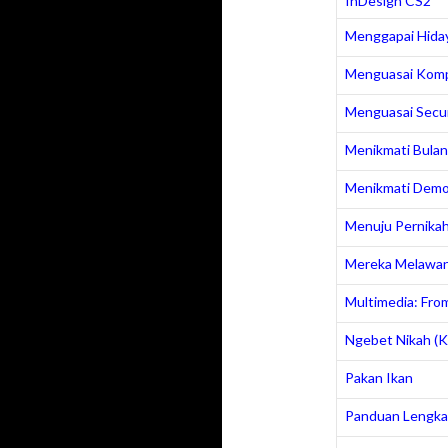
InDesign CS2
Menggapai Hiday
Menguasai Komp
Menguasai Secu
Menikmati Bula
Menikmati Demo
Menuju Pernikaha
Mereka Melawan
Multimedia: From
Ngebet Nikah (
Pakan Ikan
Panduan Lengka