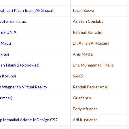
ah dari Kisah Imam Al-Ghazali
Isyan Basya
uter dan linux
Asisten Comlabs
rity UNIX
Rahmat Rafiudin
n Madu
Dr. Aiman Al-Husaini
krasi
Anis Matta
n Islami 2 (6 booklet)
Drs. Muhammad Thalib
 Korupsi
SAKSI
 Wagner to Virtual Reality
Randall Packer et al.
Kumcer)
Gusrianto
Eddy Afrianto
p Memakai Adobe InDesign CS2
Adi Kusrianto