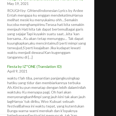
May 19, 2021
ROUGH by: GfriendIndonesian Lyrics by Ardee
Entah mengapa ku enggan mendekatimuHanya
melihat meski ku menyukaimu ohh…Semakin
kucoba menghampirimuTerasa hati kita semakin
menjauh Hati kita tak dapat bertemuBagai garis
yang sejajarTapi kuyakin suatu saat…kita ‘kan
bersama…Ku akan tetap menunggu… Tak dapat
kuungkapkan,aku mencintaimuS’perti mimpi yang
terwujud,S’perti keajaiban Jika kudapat lewati
waktu menjadi dewasa‘Kan kugenggam
tanganmu di […]
Fiesta by IZ*ONE (Translation ID)
April 9, 2021
waktu t’lah tiba, penantian panjangkusingkap
hatiku yang tidur dan membiarkannya terbuka
Ah.Kini ku pun menatap dengan lebih dalamInilah
waktuku Ku menyapa pagi, Oh hari akan
menyenangkanMimpi yang jauh kini tak akan jauh
lagiHanya ‘tuk diriku, Woo Kubuat sebuah
festivalBahwa ini waktu tepat, yang kutentukan
Bunga warna-warni merekah dan k’lopaknya
beterbanganFestival ini memuncak, tak ‘kan