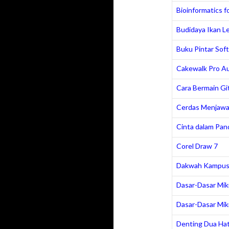
Bioinformatics 
Budidaya Ikan L
Buku Pintar So
Cakewalk Pro Au
Cara Bermain Gi
Cerdas Menjawa
Cinta dalam Pan
Corel Draw 7
Dakwah Kampu
Dasar-Dasar Mikro
Dasar-Dasar Mikro
Denting Dua Hat