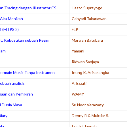
n Tracing dengan Illustrator CS
Hasto Suprayogo
 Aku Menikah
Cahyadi Takariawan
!
(MTPS 2)
FLP
at: Kebusukan sebuah Rezim
Marwan Batubara
slam
Yamani
Ridwan Sanjaya
 Bermain Musik Tanpa Instrumen
Inung K. Arisasangka
ebuah analisis
A. Ezzati
aan dan Pemikiran
WAMY
ri Dunia Maya
Sri Noor Verawaty
Diary
Denny P. & Muktiar S.
ola
Izzatul Jannah