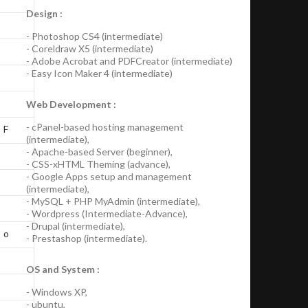
Design :
-
Photoshop CS4
(
intermediate
)
-
Coreldraw X5
(
intermediate
)
-
Adobe Acrobat
and
PDFCreator
(
intermediate
)
-
Easy Icon Maker 4
(
intermediate
)
Web Development :
-
cPanel-based hosting management
F
(
intermediate
),
-
Apache-based Server
(
beginner
),
-
CSS-xHTML Theming
(
advance
),
-
Google Apps
setup and management
(
intermediate
),
-
MySQL + PHP MyAdmin
(
intermediate
),
-
Wordpress
(
Intermediate-Advance
),
-
Drupal
(
intermediate
),
o
-
Prestashop
(
intermediate
).
OS and System :
-
Windows XP
,
-
ubuntu
,