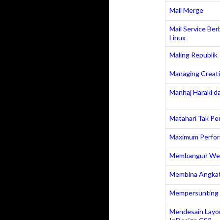
Mail Merge
Mail Service Be
Linux
Maling Republik
Managing Creati
Manhaj Haraki dal
Matahari Tak Pe
Maximum Perfo
Membangun Web 
Membina Angkat
Mempersunting 
Mendesain Layo