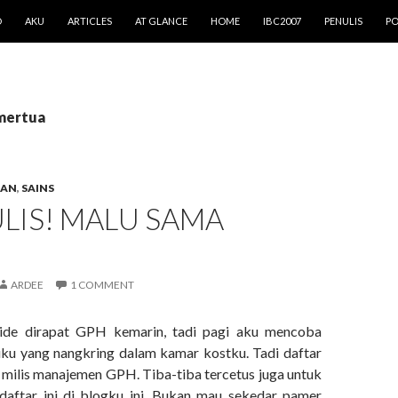
O
AKU
ARTICLES
AT GLANCE
HOME
IBC2007
PENULIS
PO
 mertua
GAN
,
SAINS
LIS! MALU SAMA
ARDEE
1 COMMENT
ide dirapat GPH kemarin, tadi pagi aku mencoba
ku yang nangkring dalam kamar kostku. Tadi daftar
e milis manajemen GPH. Tiba-tiba tercetus juga untuk
daftar ini di blogku ini. Bukan mau sekedar pamer