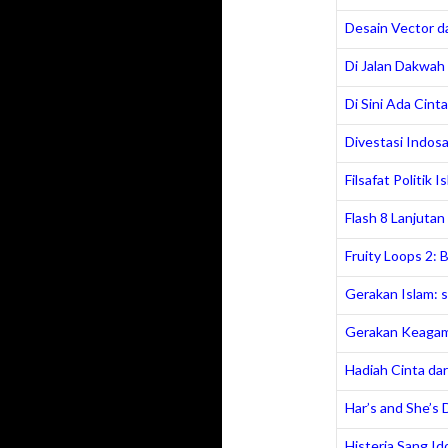
Desain Vector da
Di Jalan Dakwah
Di Sini Ada Cinta
Divestasi Indos
Filsafat Politik I
Flash 8 Lanjutan
Fruity Loops 2:
Gerakan Islam: s
Gerakan Keagam
Hadiah Cinta da
Har’s and She’s 
Histeria Sang Id