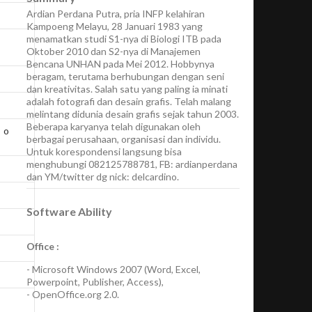
Ardian Perdana Putra, pria INFP kelahiran
Kampoeng Melayu, 28 Januari 1983 yang
menamatkan studi S1-nya di Biologi ITB pada
Oktober 2010 dan S2-nya di Manajemen
Bencana UNHAN pada Mei 2012. Hobbynya
beragam, terutama berhubungan dengan seni
dan kreativitas. Salah satu yang paling ia minati
adalah fotografi dan desain grafis. Telah malang
melintang didunia desain grafis sejak tahun 2003.
Beberapa karyanya telah digunakan oleh
o
berbagai perusahaan, organisasi dan individu.
Untuk korespondensi langsung bisa
menghubungi 082125788781, FB: ardianperdana
dan YM/twitter dg nick: delcardino.
Software Ability
Office :
-
Microsoft Windows 2007
(Word, Excel,
Powerpoint, Publisher, Access),
-
OpenOffice.org 2.0.