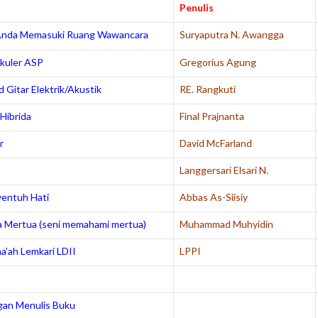
Penulis
Anda Memasuki Ruang Wawancara
Suryaputra N. Awangga
akuler ASP
Gregorius Agung
d Gitar Elektrik/Akustik
RE. Rangkuti
 Hibrida
Final Prajnanta
r
David McFarland
Langgersari Elsari N.
entuh Hati
Abbas As-Siisiy
 Mertua (seni memahami mertua)
Muhammad Muhyidin
a’ah Lemkari LDII
LPPI
an Menulis Buku