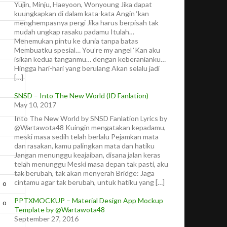
Yujin, Minju, Haeyoon, Wonyoung Jika dapat
kuungkapkan di dalam kata-kata Angin ‘kan
menghempasnya pergi Jika harus berpisah tak
mudah ungkap rasaku padamu Itulah…
Menemukan pintu ke dunia tanpa batas
Membuatku spesial… You’re my angel ‘Kan aku
isikan kedua tanganmu… dengan keberanianku…
Hingga hari-hari yang berulang Akan selalu jadi
[…]
SNSD – Into The New World (ID Fanlation)
May 10, 2017
Into The New World by SNSD Fanlation Lyrics by
@Wartawota48 Kuingin mengatakan kepadamu,
meski masa sedih telah berlalu Pejamkan mata
dan rasakan, kamu palingkan mata dan hatiku
Jangan menunggu keajaiban, disana jalan keras
telah menunggu Meski masa depan tak pasti, aku
tak berubah, tak akan menyerah Bridge: Jaga
cintamu agar tak berubah, untuk hatiku yang […]
o
PPTXMOCKUP – Material Design App Mockup
o
Template by @Wartawota48
September 27, 2016