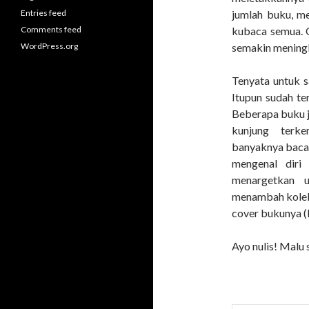
Entries feed
jumlah buku, me
Comments feed
kubaca semua. 
WordPress.org
semakin meningk
Tenyata untuk s
Itupun sudah t
Beberapa buku j
kunjung terke
banyaknya baca
mengenal diri
menargetkan u
menambah koleks
cover bukunya (k
Ayo nulis! Malu