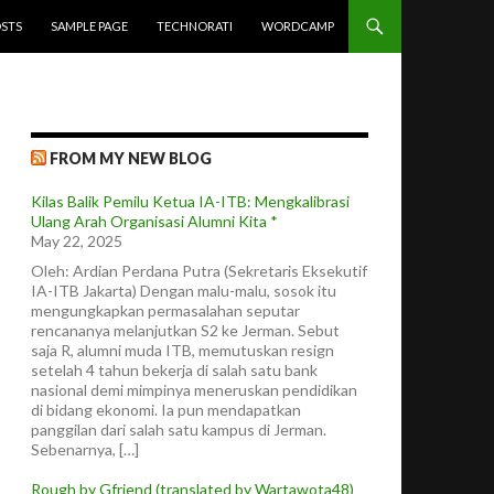
STS
SAMPLE PAGE
TECHNORATI
WORDCAMP
FROM MY NEW BLOG
Kilas Balik Pemilu Ketua IA-ITB: Mengkalibrasi
Ulang Arah Organisasi Alumni Kita *
May 22, 2025
Oleh: Ardian Perdana Putra (Sekretaris Eksekutif
IA-ITB Jakarta) Dengan malu-malu, sosok itu
mengungkapkan permasalahan seputar
rencananya melanjutkan S2 ke Jerman. Sebut
saja R, alumni muda ITB, memutuskan resign
setelah 4 tahun bekerja di salah satu bank
nasional demi mimpinya meneruskan pendidikan
di bidang ekonomi. Ia pun mendapatkan
panggilan dari salah satu kampus di Jerman.
Sebenarnya, […]
Rough by Gfriend (translated by Wartawota48)