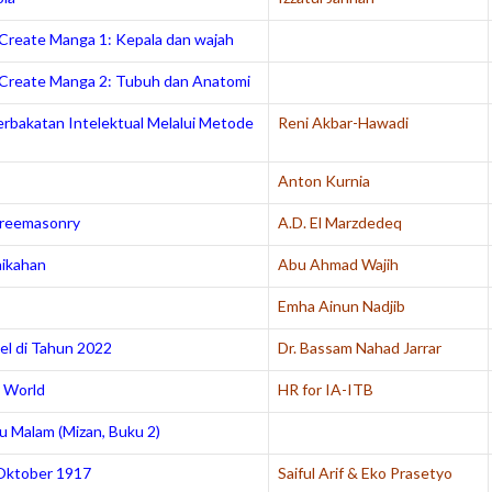
Create Manga 1: Kepala dan wajah
Create Manga 2: Tubuh dan Anatomi
erbakatan Intelektual Melalui Metode
Reni Akbar-Hawadi
Anton Kurnia
Freemasonry
A.D. El Marzdedeq
nikahan
Abu Ahmad Wajih
Emha Ainun Nadjib
el di Tahun 2022
Dr. Bassam Nahad Jarrar
 World
HR for IA-ITB
u Malam (Mizan, Buku 2)
 Oktober 1917
Saiful Arif & Eko Prasetyo