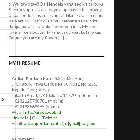
@Wartawota48 Dari jendela yang sedikit terbuka
Seekor kupu-kupu menyelinap masuk Ia terbang
bebas berkeliling ruangan Di dalam kelas saat jam
pelajaran Kuingin di sisimu, terbang seperti itu
Tanpa harus kau sadari keberadaanku My first
love is like a butterfly yang tak dapat kutangkap
For me you are my flower […]
MY H-RESUME
Ardian
Perdana Putra
S.Si., M.Si.(Han)
Jln. Kapuk Rawa Gabus Rt 007/011 No. 216,
Kapuk, Cengkareng
Jakarta Barat
,
DKI Jakarta
11720
,
Indonesia
o
+6282125788781
(
mobile
)
+622198569465
(
home
)
Web:
http://ardee.web.id
LinkedIn
|
G+
|
Twitter
Email:
ardianperdanaputra[at]gmail[dot]com
Summary