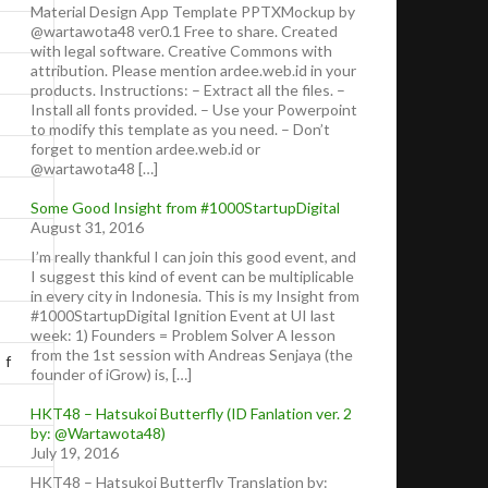
Material Design App Template PPTXMockup by
@wartawota48 ver0.1 Free to share. Created
with legal software. Creative Commons with
attribution. Please mention ardee.web.id in your
products. Instructions: – Extract all the files. –
Install all fonts provided. – Use your Powerpoint
to modify this template as you need. – Don’t
forget to mention ardee.web.id or
@wartawota48 […]
Some Good Insight from #1000StartupDigital
August 31, 2016
I’m really thankful I can join this good event, and
I suggest this kind of event can be multiplicable
in every city in Indonesia. This is my Insight from
#1000StartupDigital Ignition Event at UI last
week: 1) Founders = Problem Solver A lesson
from the 1st session with Andreas Senjaya (the
f
founder of iGrow) is, […]
HKT48 – Hatsukoi Butterfly (ID Fanlation ver. 2
by: @Wartawota48)
July 19, 2016
HKT48 – Hatsukoi Butterfly Translation by: