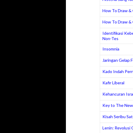
How To Draw & 
How To Draw & 
Identifikasi Keb
Non-Tes
Insomnia
Jaringan Gelap 
Kado Indah Per
Kafir Liberal
Kehancuran Isra
Key to The New
Kisah Seribu Sat
Lenin: Revolusi