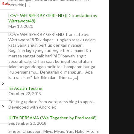
Ket.
berakhir, […]
LOVE WHISPER BY GFRIEND (ID translation by
Wartawota48)
May 18, 2020
LOVE WHISPER BY GFRIEND Translate by:
Wartawota48 Tak dapat… ungkap rasaku dalam
kata Sang angin bertiup dengan nyaman
Bagaikan lagu yang kudengar bersamamu Ku
merasa sangat baik hari ini Di bawah langit
secerah salju Di hari saat keringat berjatuhan
Jalan bergandengan melintasi hamparan bunga
Ku bersamamu… Dengarlah di manapun… Apa
kau rasakan? Takdirku dan dirimu… […]
o
Ini Adalah Testing
October 22, 2019
Testing update from wordpress blog to apps…
o
Developed with Androjex
KITA BERSAMA (‘We Together’ by Produce48)
September 20, 2018
Singer: Chaeyeon, Miyu, Myao, Yuri, Nako, Hitomi,