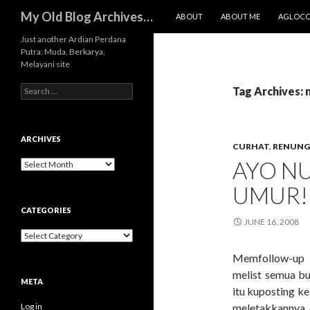
SKIP TO CONTENT
Search
My Old Blog Archives…
ABOUT
ABOUT ME
AGLOC
Just another Ardian Perdana
Putra: Muda, Berkarya,
Melayani site
Search
Tag Archives:
for:
ARCHIVES
CURHAT
,
RENUN
AYO NU
Archives
UMUR!
CATEGORIES
JUNE 16, 2008
Categories
Memfollow-up 
melist semua bu
META
itu kuposting k
Log in
meletakkannya 