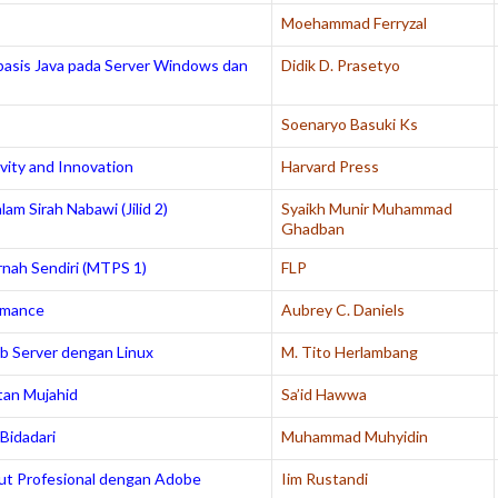
Moehammad Ferryzal
rbasis Java pada Server Windows dan
Didik D. Prasetyo
Soenaryo Basuki Ks
vity and Innovation
Harvard Press
am Sirah Nabawi (Jilid 2)
Syaikh Munir Muhammad
Ghadban
rnah Sendiri
(MTPS 1)
FLP
rmance
Aubrey C. Daniels
Server dengan Linux
M. Tito Herlambang
an Mujahid
Sa’id Hawwa
Bidadari
Muhammad Muhyidin
ut Profesional dengan Adobe
Iim Rustandi