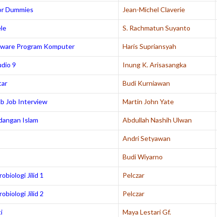
for Dummies
Jean-Michel Claverie
ele
S. Rachmatun Suyanto
ftware Program Komputer
Haris Supriansyah
dio 9
Inung K. Arisasangka
tar
Budi Kurniawan
b Job Interview
Martin John Yate
dangan Islam
Abdullah Nashih Ulwan
Andri Setyawan
s
Budi Wiyarno
biologi Jilid 1
Pelczar
biologi Jilid 2
Pelczar
i
Maya Lestari Gf.