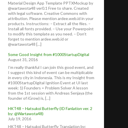
Material Design App Template PPTXMockup by
@wartawota48 ver0.1 Free to share. Created
with legal software. Creative Commons with
attribution. Please mention ardee.web.id in your
products. Instructions: – Extract all the files. –
Install all fonts provided. – Use your Powerpoint
to modify this template as you need. – Don’t
forget to mention ardee.web.id or
@wartawota48 […]
Some Good Insight from #1000StartupDigital
August 31, 2016
I’m really thankful I can join this good event, and
I suggest this kind of event can be multiplicable
in every city in Indonesia. This is my Insight from
#1000StartupDigital Ignition Event at UI last
week: 1) Founders = Problem Solver A lesson
from the 1st session with Andreas Senjaya (the
founder of iGrow) is, […]
HKT48 – Hatsukoi Butterfly (ID Fanlation ver. 2
by: @Wartawota48)
July 19, 2016
HKT48 – Hatsukoi Butterfly Translation by: