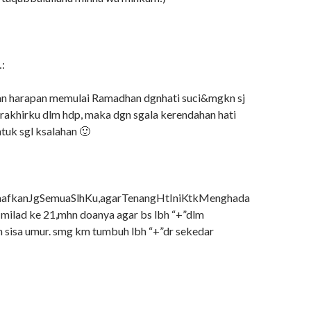
:
gan harapan memulai Ramadhan dgnhati suci&mgkn sj
erakhirku dlm hdp, maka dgn sgala kerendahan hati
tuk sgl ksalahan 🙂
maafkanJgSemuaSlhKu,agarTenangHtIniKtkMenghada
milad ke 21,mhn doanya agar bs lbh “+”dlm
sisa umur. smg km tumbuh lbh “+”dr sekedar