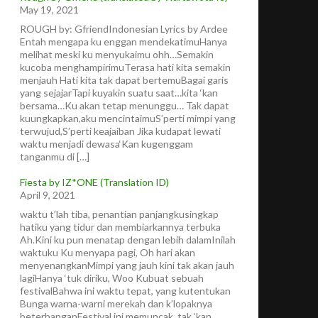
May 19, 2021
ROUGH by: GfriendIndonesian Lyrics by Ardee
Entah mengapa ku enggan mendekatimuHanya
melihat meski ku menyukaimu ohh…Semakin
kucoba menghampirimuTerasa hati kita semakin
menjauh Hati kita tak dapat bertemuBagai garis
yang sejajarTapi kuyakin suatu saat…kita ‘kan
bersama…Ku akan tetap menunggu… Tak dapat
kuungkapkan,aku mencintaimuS’perti mimpi yang
terwujud,S’perti keajaiban Jika kudapat lewati
waktu menjadi dewasa‘Kan kugenggam
tanganmu di […]
Fiesta by IZ*ONE (Translation ID)
April 9, 2021
waktu t’lah tiba, penantian panjangkusingkap
hatiku yang tidur dan membiarkannya terbuka
Ah.Kini ku pun menatap dengan lebih dalamInilah
waktuku Ku menyapa pagi, Oh hari akan
menyenangkanMimpi yang jauh kini tak akan jauh
lagiHanya ‘tuk diriku, Woo Kubuat sebuah
festivalBahwa ini waktu tepat, yang kutentukan
Bunga warna-warni merekah dan k’lopaknya
beterbanganFestival ini memuncak, tak ‘kan