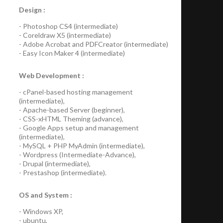
Design :
-
Photoshop CS4
(
intermediate
)
-
Coreldraw X5
(
intermediate
)
-
Adobe Acrobat
and
PDFCreator
(
intermediate
)
-
Easy Icon Maker 4
(
intermediate
)
Web Development :
-
cPanel-based hosting management
(
intermediate
),
-
Apache-based Server
(
beginner
),
-
CSS-xHTML Theming
(
advance
),
-
Google Apps
setup and management
(
intermediate
),
-
MySQL + PHP MyAdmin
(
intermediate
),
-
Wordpress
(
Intermediate-Advance
),
-
Drupal
(
intermediate
),
-
Prestashop
(
intermediate
).
OS and System :
-
Windows XP
,
-
ubuntu
,