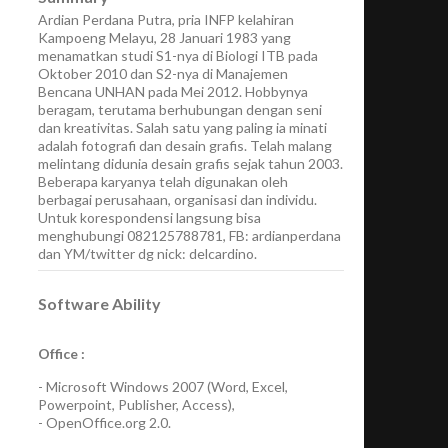
Ardian Perdana Putra, pria INFP kelahiran
Kampoeng Melayu, 28 Januari 1983 yang
menamatkan studi S1-nya di Biologi ITB pada
Oktober 2010 dan S2-nya di Manajemen
Bencana UNHAN pada Mei 2012. Hobbynya
beragam, terutama berhubungan dengan seni
dan kreativitas. Salah satu yang paling ia minati
adalah fotografi dan desain grafis. Telah malang
melintang didunia desain grafis sejak tahun 2003.
Beberapa karyanya telah digunakan oleh
berbagai perusahaan, organisasi dan individu.
Untuk korespondensi langsung bisa
menghubungi 082125788781, FB: ardianperdana
dan YM/twitter dg nick: delcardino.
Software Ability
Office :
-
Microsoft Windows 2007
(Word, Excel,
Powerpoint, Publisher, Access),
-
OpenOffice.org 2.0.