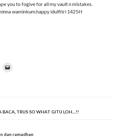
pe you to fogive for all my vault n mistakes.
minna waminkum.happy idulfitri 1425H
on
 BACA, TRUS SO WHAT GITU LOH…!!
an dan ramadhan