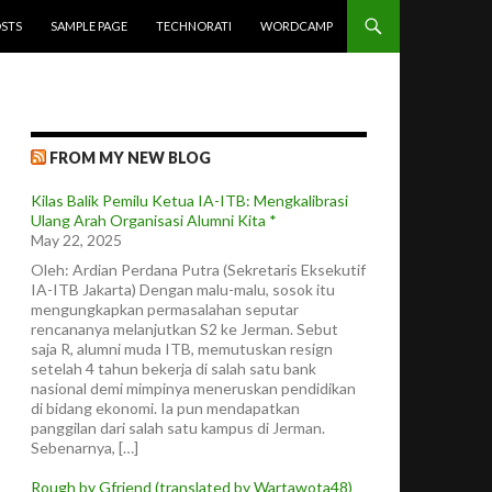
STS
SAMPLE PAGE
TECHNORATI
WORDCAMP
FROM MY NEW BLOG
Kilas Balik Pemilu Ketua IA-ITB: Mengkalibrasi
Ulang Arah Organisasi Alumni Kita *
May 22, 2025
Oleh: Ardian Perdana Putra (Sekretaris Eksekutif
IA-ITB Jakarta) Dengan malu-malu, sosok itu
mengungkapkan permasalahan seputar
rencananya melanjutkan S2 ke Jerman. Sebut
saja R, alumni muda ITB, memutuskan resign
setelah 4 tahun bekerja di salah satu bank
nasional demi mimpinya meneruskan pendidikan
di bidang ekonomi. Ia pun mendapatkan
panggilan dari salah satu kampus di Jerman.
Sebenarnya, […]
Rough by Gfriend (translated by Wartawota48)