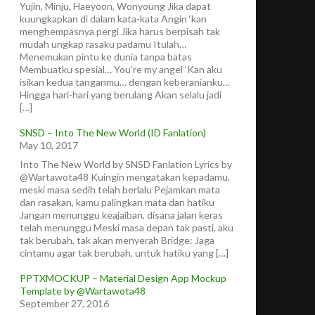
Yujin, Minju, Haeyoon, Wonyoung Jika dapat
kuungkapkan di dalam kata-kata Angin ‘kan
menghempasnya pergi Jika harus berpisah tak
mudah ungkap rasaku padamu Itulah…
Menemukan pintu ke dunia tanpa batas
Membuatku spesial… You’re my angel ‘Kan aku
isikan kedua tanganmu… dengan keberanianku…
Hingga hari-hari yang berulang Akan selalu jadi
[…]
SNSD – Into The New World (ID Fanlation)
May 10, 2017
Into The New World by SNSD Fanlation Lyrics by
@Wartawota48 Kuingin mengatakan kepadamu,
meski masa sedih telah berlalu Pejamkan mata
dan rasakan, kamu palingkan mata dan hatiku
Jangan menunggu keajaiban, disana jalan keras
telah menunggu Meski masa depan tak pasti, aku
tak berubah, tak akan menyerah Bridge: Jaga
cintamu agar tak berubah, untuk hatiku yang […]
PPTXMOCKUP – Material Design App Mockup
Template by @Wartawota48
September 27, 2016