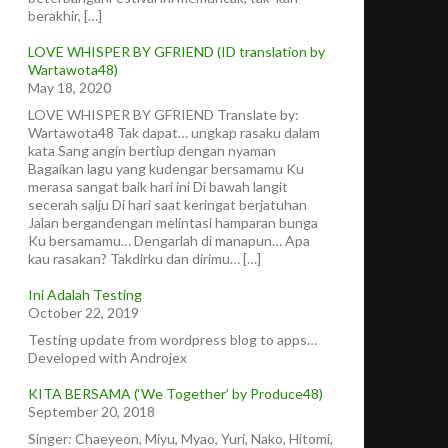
berakhir, […]
LOVE WHISPER BY GFRIEND (ID translation by
Wartawota48)
May 18, 2020
LOVE WHISPER BY GFRIEND Translate by:
Wartawota48 Tak dapat… ungkap rasaku dalam
kata Sang angin bertiup dengan nyaman
Bagaikan lagu yang kudengar bersamamu Ku
merasa sangat baik hari ini Di bawah langit
secerah salju Di hari saat keringat berjatuhan
Jalan bergandengan melintasi hamparan bunga
Ku bersamamu… Dengarlah di manapun… Apa
kau rasakan? Takdirku dan dirimu… […]
Ini Adalah Testing
October 22, 2019
Testing update from wordpress blog to apps…
Developed with Androjex
KITA BERSAMA (‘We Together’ by Produce48)
September 20, 2018
Singer: Chaeyeon, Miyu, Myao, Yuri, Nako, Hitomi,