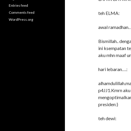
Entries feed
Comments feed
teh ELMA:
WordPress.org
awal ramadhan…
Bismillah.. den
ini ksempatan t
aku mhn maaf un
hari lebaran….:
alhamdulillah.
p4JJ1.Kmrn aku 
mengoptimalkan 
presiden:)
teh dewi: