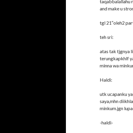
taqabbalallahu m
and make u stron
tgl 21″oleh2 pa
teh sri:
atas tak tjgnya 
terungkapkhlf y
minna wa minkum
Haldi:
utk ucapanku ya
saya,mhn diikhl
minkum.jgn lupa
-haldi-