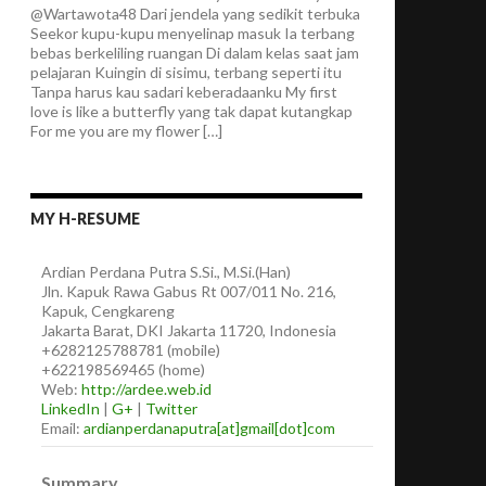
@Wartawota48 Dari jendela yang sedikit terbuka
Seekor kupu-kupu menyelinap masuk Ia terbang
bebas berkeliling ruangan Di dalam kelas saat jam
pelajaran Kuingin di sisimu, terbang seperti itu
Tanpa harus kau sadari keberadaanku My first
love is like a butterfly yang tak dapat kutangkap
For me you are my flower […]
MY H-RESUME
Ardian
Perdana Putra
S.Si., M.Si.(Han)
Jln. Kapuk Rawa Gabus Rt 007/011 No. 216,
Kapuk, Cengkareng
Jakarta Barat
,
DKI Jakarta
11720
,
Indonesia
+6282125788781
(
mobile
)
+622198569465
(
home
)
Web:
http://ardee.web.id
LinkedIn
|
G+
|
Twitter
Email:
ardianperdanaputra[at]gmail[dot]com
Summary