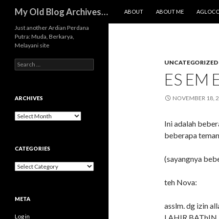
SKIP TO CONTENT
Search
My Old Blog Archives…
ABOUT
ABOUT ME
AGLOC
Just another Ardian Perdana
Putra: Muda, Berkarya,
Melayani site
Search
UNCATEGORIZED
for:
ES EM E
NOVEMBER 18, 
ARCHIVES
Archives
Ini adalah bebe
beberapa teman
CATEGORIES
(sayangnya beb
Categories
teh Nova:
META
asslm. dg izin a
Log in
LAHIR BAThIN. 