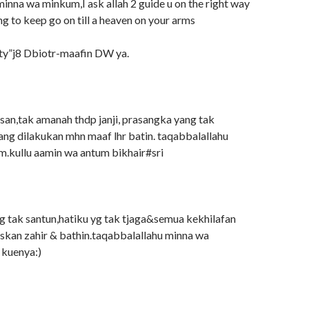
inna wa minkum,I ask allah 2 guide u on the right way
g to keep go on till a heaven on your arms
rty”j8 Dbiotr-maafin DW ya.
lisan,tak amanah thdp janji, prasangka yang tak
ang dilakukan mhn maaf lhr batin. taqabbalallahu
.kullu aamin wa antum bikhair#sri
g tak santun,hatiku yg tak tjaga&semua kekhilafan
askan zahir & bathin.taqabbalallahu minna wa
 kuenya:)