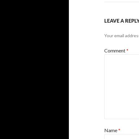
LEAVE A REPL
Your email address
Comment
*
Name
*