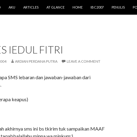
O
AKU
ARTICLES
AT GLANCE
HOME
IBC2007
PENULIS
PO
S IEDUL FITRI
2004
ARDIAN PERDANA PUTRA
LEAVE A COMMENT
rapa SMS lebaran dan jawaban-jawaban dari
.
erapa keapus)
llah akhirnya sms ini bs tkirim tuk sampaikan MAAF
taqabbalallahu minna wa minkum:)