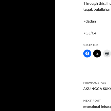
Through this..Iho
taqabbalallahu 
>dadan
>GL ’04
SHARE THIS:
Post
PREVIOUS POST
navigati
AKU NGGA SUKA
NEXT POST
memaknai lebar