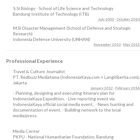
S.Si Biology - School of Life Science and Technology
Bandung Institute of Technology (ITB)
July 2003
-
October 2010
M.Si Disaster Management (School of Defense and Strategic
Research)
Indonesia Defense University (UNHAN)
November 2010
-
May 2012
Professional Experience
Travel & Culture Journalist
PT. Redbuzz Mediatama (IndonesiaKaya.com + LangitBerita.com)
,
Jakarta
January 2012
-
February 2014
- Planning, designing and executing itinerary plan for
IndonesiaKaya Expedition. - Live-reporting event via
IndonesiaKaya official social media event.. - News hunting and
documentation of event. - Building network to the local
media/press.
Media Center
PKPU - National Humanitarian Foundation
,
Bandung