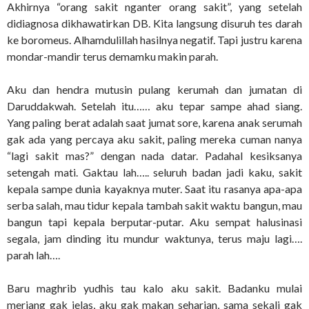
Akhirnya “orang sakit nganter orang sakit”, yang setelah
didiagnosa dikhawatirkan DB. Kita langsung disuruh tes darah
ke boromeus. Alhamdulillah hasilnya negatif. Tapi justru karena
mondar-mandir terus demamku makin parah.
Aku dan hendra mutusin pulang kerumah dan jumatan di
Daruddakwah. Setelah itu…… aku tepar sampe ahad siang.
Yang paling berat adalah saat jumat sore, karena anak serumah
gak ada yang percaya aku sakit, paling mereka cuman nanya
“lagi sakit mas?” dengan nada datar. Padahal kesiksanya
setengah mati. Gaktau lah….. seluruh badan jadi kaku, sakit
kepala sampe dunia kayaknya muter. Saat itu rasanya apa-apa
serba salah, mau tidur kepala tambah sakit waktu bangun, mau
bangun tapi kepala berputar-putar. Aku sempat halusinasi
segala, jam dinding itu mundur waktunya, terus maju lagi….
parah lah….
Baru maghrib yudhis tau kalo aku sakit. Badanku mulai
meriang gak jelas, aku gak makan seharian, sama sekali gak