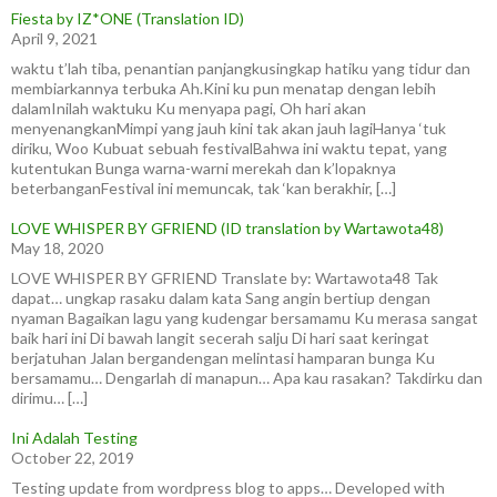
Fiesta by IZ*ONE (Translation ID)
April 9, 2021
waktu t’lah tiba, penantian panjangkusingkap hatiku yang tidur dan
membiarkannya terbuka Ah.Kini ku pun menatap dengan lebih
dalamInilah waktuku Ku menyapa pagi, Oh hari akan
menyenangkanMimpi yang jauh kini tak akan jauh lagiHanya ‘tuk
diriku, Woo Kubuat sebuah festivalBahwa ini waktu tepat, yang
kutentukan Bunga warna-warni merekah dan k’lopaknya
beterbanganFestival ini memuncak, tak ‘kan berakhir, […]
LOVE WHISPER BY GFRIEND (ID translation by Wartawota48)
May 18, 2020
LOVE WHISPER BY GFRIEND Translate by: Wartawota48 Tak
dapat… ungkap rasaku dalam kata Sang angin bertiup dengan
nyaman Bagaikan lagu yang kudengar bersamamu Ku merasa sangat
baik hari ini Di bawah langit secerah salju Di hari saat keringat
berjatuhan Jalan bergandengan melintasi hamparan bunga Ku
bersamamu… Dengarlah di manapun… Apa kau rasakan? Takdirku dan
dirimu… […]
Ini Adalah Testing
October 22, 2019
Testing update from wordpress blog to apps… Developed with