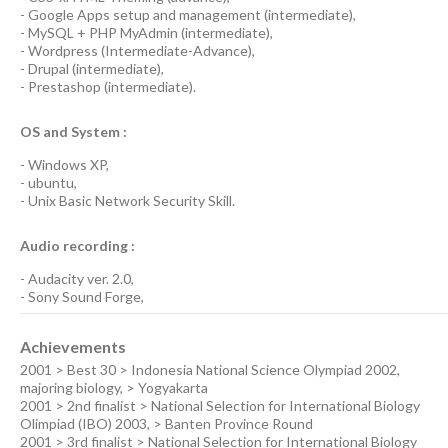
-
Google Apps
setup and management (
intermediate
),
-
MySQL + PHP MyAdmin
(
intermediate
),
-
Wordpress
(
Intermediate-Advance
),
-
Drupal
(
intermediate
),
-
Prestashop
(
intermediate
).
OS and System :
-
Windows XP
,
-
ubuntu
,
-
Unix Basic Network Security
Skill.
Audio recording :
-
Audacity ver. 2.0
,
-
Sony Sound Forge
,
Achievements
2001 > Best 30 > Indonesia National Science Olympiad 2002,
majoring biology, > Yogyakarta
2001 > 2nd finalist > National Selection for International Biology
Olimpiad (IBO) 2003, > Banten Province Round
2001 > 3rd finalist > National Selection for International Biology