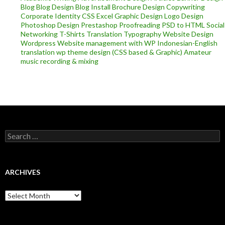
Blog
Blog Design
Blog Install
Brochure Design
Copywriting
Corporate Identity
CSS
Excel
Graphic Design
Logo Design
Photoshop Design
Prestashop
Proofreading
PSD to HTML
Social
Networking
T-Shirts
Translation
Typography
Website Design
Wordpress
Website management with WP
Indonesian-English
translation
wp theme design (CSS based & Graphic)
Amateur
music recording & mixing
Search
for:
ARCHIVES
Archives