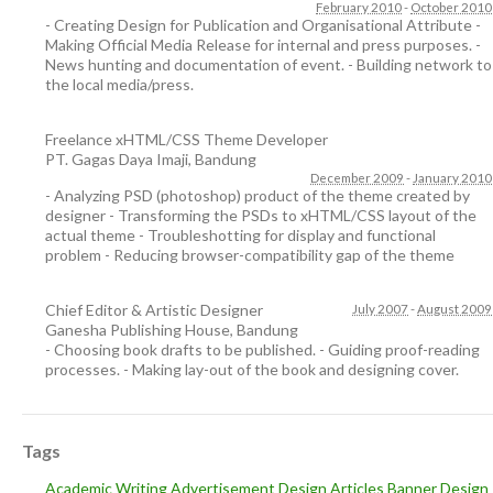
February 2010
-
October 2010
- Creating Design for Publication and Organisational Attribute -
Making Official Media Release for internal and press purposes. -
News hunting and documentation of event. - Building network to
the local media/press.
Freelance xHTML/CSS Theme Developer
PT. Gagas Daya Imaji
,
Bandung
December 2009
-
January 2010
- Analyzing PSD (photoshop) product of the theme created by
designer - Transforming the PSDs to xHTML/CSS layout of the
actual theme - Troubleshotting for display and functional
problem - Reducing browser-compatibility gap of the theme
Chief Editor & Artistic Designer
July 2007
-
August 2009
Ganesha Publishing House
,
Bandung
- Choosing book drafts to be published. - Guiding proof-reading
processes. - Making lay-out of the book and designing cover.
Tags
Academic Writing
Advertisement Design
Articles
Banner Design