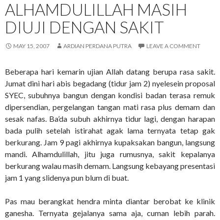
ALHAMDULILLAH MASIH
DIUJI DENGAN SAKIT
MAY 15, 2007
ARDIAN PERDANA PUTRA
LEAVE A COMMENT
Beberapa hari kemarin ujian Allah datang berupa rasa sakit.
Jumat dini hari abis begadang (tidur jam 2) nyelesein proposal
SYEC, subuhnya bangun dengan kondisi badan terasa remuk
dipersendian, pergelangan tangan mati rasa plus demam dan
sesak nafas. Ba’da subuh akhirnya tidur lagi, dengan harapan
bada pulih setelah istirahat agak lama ternyata tetap gak
berkurang. Jam 9 pagi akhirnya kupaksakan bangun, langsung
mandi. Alhamdulillah, jitu juga rumusnya, sakit kepalanya
berkurang walau masih demam. Langsung kebayang presentasi
jam 1 yang slidenya pun blum di buat.
Pas mau berangkat hendra minta diantar berobat ke klinik
ganesha. Ternyata gejalanya sama aja, cuman lebih parah.