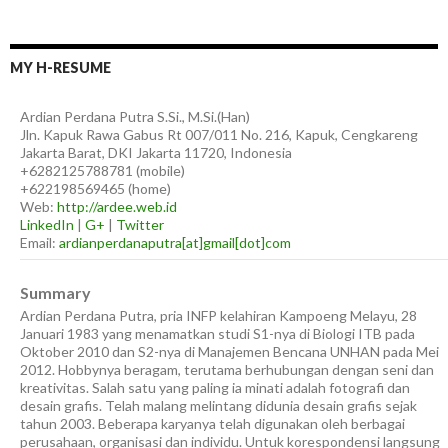
MY H-RESUME
Ardian
Perdana Putra
S.Si., M.Si.(Han)
Jln. Kapuk Rawa Gabus Rt 007/011 No. 216, Kapuk, Cengkareng
Jakarta Barat
,
DKI Jakarta
11720
,
Indonesia
+6282125788781
(
mobile
)
+622198569465
(
home
)
Web:
http://ardee.web.id
LinkedIn
|
G+
|
Twitter
Email:
ardianperdanaputra[at]gmail[dot]com
Summary
Ardian Perdana Putra, pria INFP kelahiran Kampoeng Melayu, 28
Januari 1983 yang menamatkan studi S1-nya di Biologi ITB pada
Oktober 2010 dan S2-nya di Manajemen Bencana UNHAN pada Mei
2012. Hobbynya beragam, terutama berhubungan dengan seni dan
kreativitas. Salah satu yang paling ia minati adalah fotografi dan
desain grafis. Telah malang melintang didunia desain grafis sejak
tahun 2003. Beberapa karyanya telah digunakan oleh berbagai
perusahaan, organisasi dan individu. Untuk korespondensi langsung