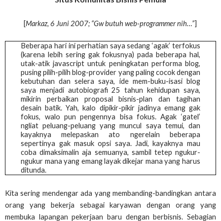
[
Markaz, 6 Juni 2007; “Gw butuh web-programmer nih…”
]
Beberapa hari ini perhatian saya sedang ‘agak’ terfokus
(karena lebih sering gak fokusnya) pada beberapa hal,
utak-atik javascript untuk peningkatan performa blog,
pusing pilih-pilih blog-provider yang paling cocok dengan
kebutuhan dan selera saya, ide mem-buku-isasi blog
saya menjadi autobiografi 25 tahun kehidupan saya,
mikirin perbaikan proposal bisnis-plan dan tagihan
desain batik. Yah, kalo dipikir-pikir jadinya emang gak
fokus, walo pun pengennya bisa fokus. Agak ‘gatel’
ngliat peluang-peluang yang muncul saya temui, dan
kayaknya melepaskan ato ngerelain beberapa
sepertinya gak masuk opsi saya. Jadi, kayaknya mau
coba dimaksimalin aja semuanya, sambil tetep ngukur-
ngukur mana yang emang layak dikejar mana yang harus
ditunda.
Kita sering mendengar ada yang membanding-bandingkan antara
orang yang bekerja sebagai karyawan dengan orang yang
membuka lapangan pekerjaan baru dengan berbisnis. Sebagian