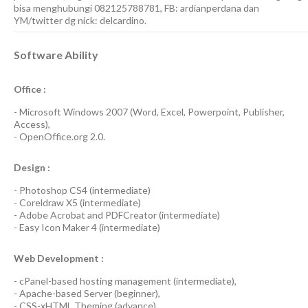
bisa menghubungi 082125788781, FB: ardianperdana dan
YM/twitter dg nick: delcardino.
Software Ability
Office :
-
Microsoft Windows 2007
(Word, Excel, Powerpoint, Publisher,
Access),
-
OpenOffice.org 2.0.
Design :
-
Photoshop CS4
(
intermediate
)
-
Coreldraw X5
(
intermediate
)
-
Adobe Acrobat
and
PDFCreator
(
intermediate
)
-
Easy Icon Maker 4
(
intermediate
)
Web Development :
-
cPanel-based hosting management
(
intermediate
),
-
Apache-based Server
(
beginner
),
-
CSS-xHTML Theming
(
advance
),