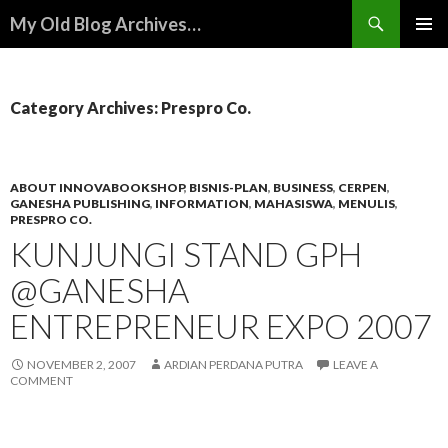
Search
My Old Blog Archives…
SKIP
PRIMAR
TO
MENU
CONTENT
Category Archives: Prespro Co.
ABOUT INNOVABOOKSHOP
,
BISNIS-PLAN
,
BUSINESS
,
CERPEN
,
GANESHA PUBLISHING
,
INFORMATION
,
MAHASISWA
,
MENULIS
,
PRESPRO CO.
KUNJUNGI STAND GPH
@GANESHA
ENTREPRENEUR EXPO 2007
NOVEMBER 2, 2007
ARDIAN PERDANA PUTRA
LEAVE A
COMMENT