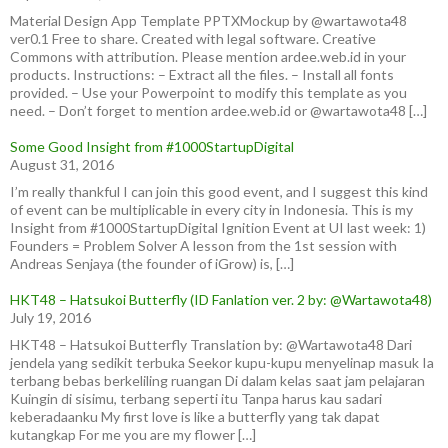
Material Design App Template PPTXMockup by @wartawota48
ver0.1 Free to share. Created with legal software. Creative
Commons with attribution. Please mention ardee.web.id in your
products. Instructions: – Extract all the files. – Install all fonts
provided. – Use your Powerpoint to modify this template as you
need. – Don’t forget to mention ardee.web.id or @wartawota48 […]
Some Good Insight from #1000StartupDigital
August 31, 2016
I’m really thankful I can join this good event, and I suggest this kind
of event can be multiplicable in every city in Indonesia. This is my
Insight from #1000StartupDigital Ignition Event at UI last week: 1)
Founders = Problem Solver A lesson from the 1st session with
Andreas Senjaya (the founder of iGrow) is, […]
HKT48 – Hatsukoi Butterfly (ID Fanlation ver. 2 by: @Wartawota48)
July 19, 2016
HKT48 – Hatsukoi Butterfly Translation by: @Wartawota48 Dari
jendela yang sedikit terbuka Seekor kupu-kupu menyelinap masuk Ia
terbang bebas berkeliling ruangan Di dalam kelas saat jam pelajaran
Kuingin di sisimu, terbang seperti itu Tanpa harus kau sadari
keberadaanku My first love is like a butterfly yang tak dapat
kutangkap For me you are my flower […]