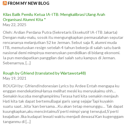
FROM MY NEW BLOG
Kilas Balik Pemilu Ketua IA-ITB: Mengkalibrasi Ulang Arah
Organisasi Alumni Kita *
May 22, 2025
Oleh: Ardian Perdana Putra (Sekretaris Eksekutif IA-ITB Jakarta)
Dengan malu-malu, sosok itu mengungkapkan permasalahan seputar
rencananya melanjutkan S2 ke Jerman. Sebut saja R, alumni muda
ITB, memutuskan resign setelah 4 tahun bekerja di salah satu bank
nasional demi mimpinya meneruskan pendidikan di bidang ekonomi.
Ia pun mendapatkan panggilan dari salah satu kampus di Jerman.
Sebenarnya, […]
Rough by Gfriend (translated by Wartawota48)
May 19, 2021
ROUGH by: GfriendIndonesian Lyrics by Ardee Entah mengapa ku
enggan mendekatimuHanya melihat meski ku menyukaimu ohh…
Semakin kucoba menghampirimuTerasa hati kita semakin menjauh
Hati kita tak dapat bertemuBagai garis yang sejajarTapi kuyakin
suatu saat…kita ‘kan bersama…Ku akan tetap menunggu… Tak dapat
kuungkapkan,aku mencintaimuS’perti mimpi yang terwujud,S’perti
keajaiban Jika kudapat lewati waktu menjadi dewasa‘Kan kugenggam
tanganmu di […]