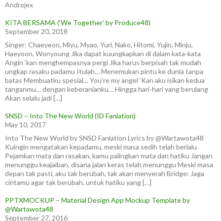
Androjex
KITA BERSAMA (‘We Together’ by Produce48)
September 20, 2018
Singer: Chaeyeon, Miyu, Myao, Yuri, Nako, Hitomi, Yujin, Minju,
Haeyoon, Wonyoung Jika dapat kuungkapkan di dalam kata-kata
Angin ‘kan menghempasnya pergi Jika harus berpisah tak mudah
ungkap rasaku padamu Itulah… Menemukan pintu ke dunia tanpa
batas Membuatku spesial… You’re my angel ‘Kan aku isikan kedua
tanganmu… dengan keberanianku… Hingga hari-hari yang berulang
Akan selalu jadi […]
SNSD – Into The New World (ID Fanlation)
May 10, 2017
Into The New World by SNSD Fanlation Lyrics by @Wartawota48
Kuingin mengatakan kepadamu, meski masa sedih telah berlalu
Pejamkan mata dan rasakan, kamu palingkan mata dan hatiku Jangan
menunggu keajaiban, disana jalan keras telah menunggu Meski masa
depan tak pasti, aku tak berubah, tak akan menyerah Bridge: Jaga
cintamu agar tak berubah, untuk hatiku yang […]
PPTXMOCKUP – Material Design App Mockup Template by
@Wartawota48
September 27, 2016