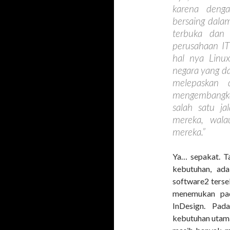
karena denga
bersaing dalam
terbuka dan 
perusahaan IT
hal nya Linu
negara yang da
melepaskan 
mengembangkan
salah satu j
mereka, wala
mereka.”
Ya… sepakat. Ta
kebutuhan, ada
software2 terse
menemukan pa
InDesign. Pada
kebutuhan utama 