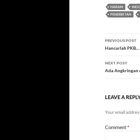
HARAM
IND
PENERBITAN
Post
PREVIOUS POST
navigati
Hancurlah PKB…
NEXT POST
Ada Angkringan 
LEAVE A REPL
Your email address
Comment
*