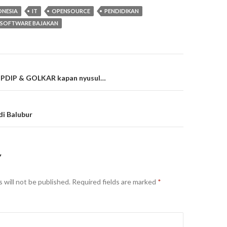
ONESIA
IT
OPENSOURCE
PENDIDIKAN
SOFTWARE BAJAKAN
on
 PDIP & GOLKAR kapan nyusul…
di Balubur
Y
 will not be published.
Required fields are marked
*