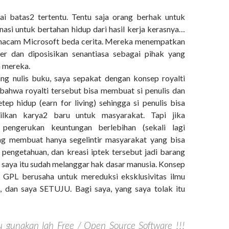
i batas2 tertentu. Tentu saja orang berhak untuk
nasi untuk bertahan hidup dari hasil kerja kerasnya…
 macam Microsoft beda cerita. Mereka menempatkan
ser dan diposisikan senantiasa sebagai pihak yang
 mereka.
ang nulis buku, saya sepakat dengan konsep royalti
bahwa royalti tersebut bisa membuat si penulis dan
tep hidup (earn for living) sehingga si penulis bisa
ilkan karya2 baru untuk masyarakat. Tapi jika
pengerukan keuntungan berlebihan (sekali lagi
ang membuat hanya segelintir masyarakat yang bisa
pengetahuan, dan kreasi iptek tersebut jadi barang
saya itu sudah melanggar hak dasar manusia. Konsep
 GPL berusaha untuk mereduksi eksklusivitas ilmu
, dan saya SETUJU. Bagi saya, yang saya tolak itu
tu gunakan lah Free / Open Source Software !!!