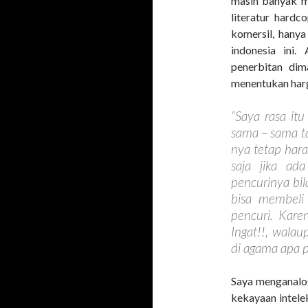
masih banyak m
literatur hardco
komersil, hanya
indonesia ini.
penerbitan dim
menentukan harg
“Saya rasa it
sama – sama ta
nya tetap har
saja jika ad
pencurinya bil
bisa membeli 
pencuri. Kare
Ingat!!, wala
di agama apa 
Saya menganalo
kekayaan intel