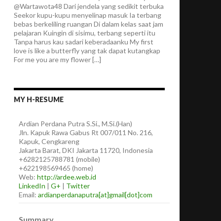
@Wartawota48 Dari jendela yang sedikit terbuka
Seekor kupu-kupu menyelinap masuk Ia terbang
bebas berkeliling ruangan Di dalam kelas saat jam
pelajaran Kuingin di sisimu, terbang seperti itu
Tanpa harus kau sadari keberadaanku My first
love is like a butterfly yang tak dapat kutangkap
For me you are my flower […]
MY H-RESUME
Ardian
Perdana Putra
S.Si., M.Si.(Han)
Jln. Kapuk Rawa Gabus Rt 007/011 No. 216,
Kapuk, Cengkareng
Jakarta Barat
,
DKI Jakarta
11720
,
Indonesia
+6282125788781
(
mobile
)
+622198569465
(
home
)
Web:
http://ardee.web.id
LinkedIn
|
G+
|
Twitter
Email:
ardianperdanaputra[at]gmail[dot]com
Summary