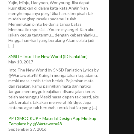
Yujin, Minju, Haeyoon, Wonyoung Jika dapat
kuungkapkan di dalam kata-kata Angin ‘kan
menghempasnya pergi Jika harus berpisah tak
mudah ungkap rasaku padamu Itulah…
Menemukan pintu ke dunia tanpa batas
Membuatku spesial… You’re my angel ‘Kan aku
isikan kedua tanganmu… dengan keberanianku…
Hingga hari-hari yang berulang Akan selalu jadi
[…]
SNSD – Into The New World (ID Fanlation)
May 10, 2017
Into The New World by SNSD Fanlation Lyrics by
@Wartawota48 Kuingin mengatakan kepadamu,
meski masa sedih telah berlalu Pejamkan mata
dan rasakan, kamu palingkan mata dan hatiku
Jangan menunggu keajaiban, disana jalan keras
telah menunggu Meski masa depan tak pasti, aku
tak berubah, tak akan menyerah Bridge: Jaga
cintamu agar tak berubah, untuk hatiku yang […]
PPTXMOCKUP – Material Design App Mockup
Template by @Wartawota48
September 27, 2016