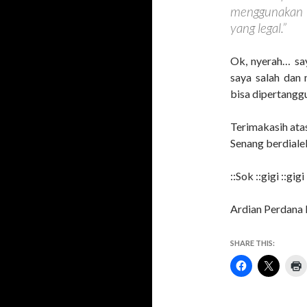
menggunakan 
yang legal.”
Ok, nyerah… say
saya salah dan
bisa dipertang
Terimakasih ata
Senang berdiale
::Sok ::gigi ::gi
Ardian Perdana 
SHARE THIS: