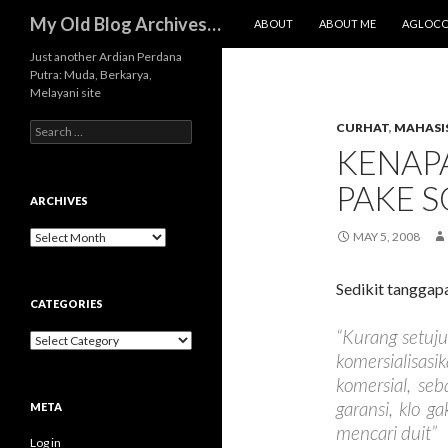
SKIP TO CONTENT
Search
My Old Blog Archives…
ABOUT
ABOUT ME
AGLOC
Just another Ardian Perdana
Putra: Muda, Berkarya,
Melayani site
Search
CURHAT
,
MAHASI
for:
KENAPA
PAKE S
ARCHIVES
Archives
MAY 5, 2008
Sedikit tanggapa
CATEGORIES
“Kurang setuju
Categories
komersialisa
komersial, se
garansi, klo g
META
mencari duit”
Log in