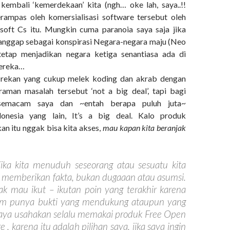
kembali ‘kemerdekaan’ kita (ngh… oke lah, saya..!!
rampas oleh komersialisasi software tersebut oleh
soft Cs itu. Mungkin cuma paranoia saya saja jika
a anggap sebagai konspirasi Negara-negara maju (Neo
 tetap menjadikan negara ketiga senantiasa ada di
ereka…
-rekan yang cukup melek koding dan akrab dengan
aman masalah tersebut ‘not a big deal’, tapi bagi
emacam saya dan ~entah berapa puluh juta~
onesia yang lain, It’s a big deal. Kalo produk
an itu nggak bisa kita akses,
mau kapan kita beranjak
jika kita menuduh seseorang atau sesuatu kita
a memberikan fakta, bukan dugaaan atau asumsi.
ak mau ikut – ikutan poin yang terakhir karena
lum punya bukti yang mendukung ataupun yang
aya usahakan selalu memakai produk Free Open
 , karena itu adalah pilihan saya, jika saya ingin