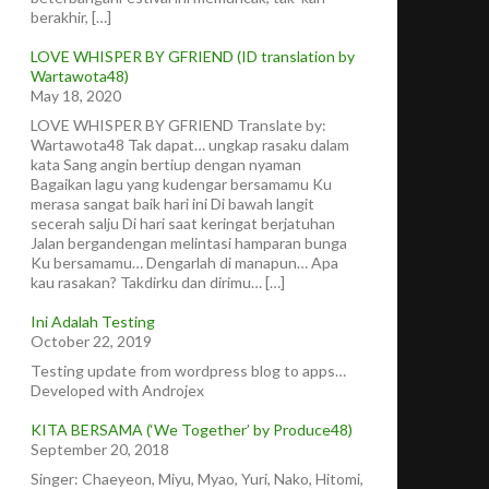
berakhir, […]
LOVE WHISPER BY GFRIEND (ID translation by
Wartawota48)
May 18, 2020
LOVE WHISPER BY GFRIEND Translate by:
Wartawota48 Tak dapat… ungkap rasaku dalam
kata Sang angin bertiup dengan nyaman
Bagaikan lagu yang kudengar bersamamu Ku
merasa sangat baik hari ini Di bawah langit
secerah salju Di hari saat keringat berjatuhan
Jalan bergandengan melintasi hamparan bunga
Ku bersamamu… Dengarlah di manapun… Apa
kau rasakan? Takdirku dan dirimu… […]
Ini Adalah Testing
October 22, 2019
Testing update from wordpress blog to apps…
Developed with Androjex
KITA BERSAMA (‘We Together’ by Produce48)
September 20, 2018
Singer: Chaeyeon, Miyu, Myao, Yuri, Nako, Hitomi,