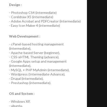
Design :
-
Photoshop CS4
(
intermediate
)
-
Coreldraw X5
(
intermediate
)
-
Adobe Acrobat
and
PDFCreator
(
intermediate
)
-
Easy Icon Maker 4
(
intermediate
)
Web Development :
-
cPanel-based hosting management
(
intermediate
),
-
Apache-based Server
(
beginner
),
-
CSS-xHTML Theming
(
advance
),
-
Google Apps
setup and management
(
intermediate
),
-
MySQL + PHP MyAdmin
(
intermediate
),
-
Wordpress
(
Intermediate-Advance
),
-
Drupal
(
intermediate
),
-
Prestashop
(
intermediate
).
OS and System :
-
Windows XP
,
-
ubuntu
,