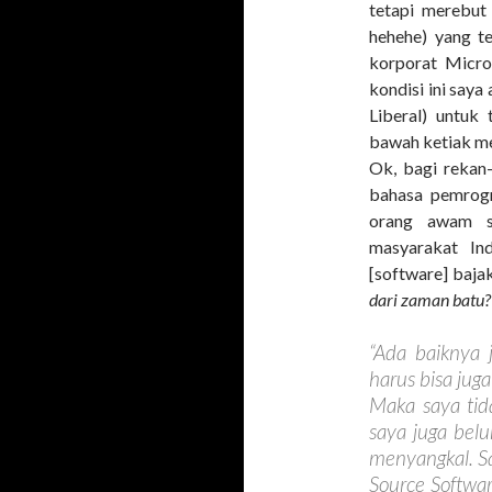
tetapi merebut 
hehehe) yang te
korporat Micro
kondisi ini say
Liberal) untuk
bawah ketiak m
Ok, bagi rekan
bahasa pemrogr
orang awam s
masyarakat Ind
[software] bajak
dari zaman batu?
“Ada baiknya 
harus bisa jug
Maka saya tid
saya juga be
menyangkal. S
Source Software