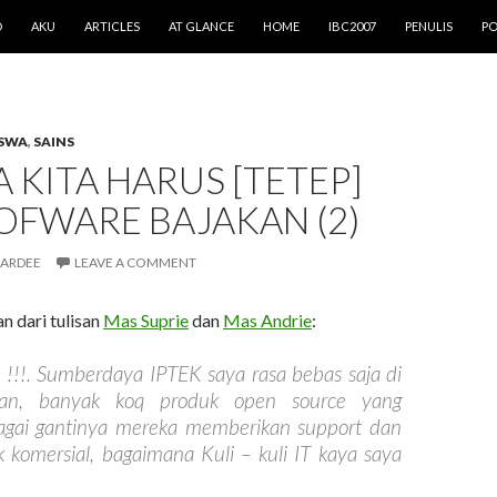
O
AKU
ARTICLES
AT GLANCE
HOME
IBC2007
PENULIS
PO
SWA
,
SAINS
 KITA HARUS [TETEP]
OFWARE BAJAKAN (2)
ARDEE
LEAVE A COMMENT
n dari tulisan
Mas Suprie
dan
Mas Andrie
:
 !!!. Sumberdaya IPTEK saya rasa bebas saja di
sikan, banyak koq produk open source yang
bagai gantinya mereka memberikan support dan
ak komersial, bagaimana Kuli – kuli IT kaya saya