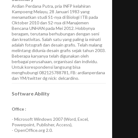
Ardian Perdana Putra, pria INFP kelahiran
Kampoeng Melayu, 28 Januari 1983 yang
menamatkan studi S1-nya di Biologi ITB pada
Oktober 2010 dan S2-nya di Manajemen
Bencana UNHAN pada Mei 2012. Hobbynya
beragam, terutama berhubungan dengan seni
dan kreativitas. Salah satu yang paling ia minati
adalah fotografi dan desain grafis. Telah malang
melintang didunia desain grafis sejak tahun 2003.
Beberapa karyanya telah digunakan oleh
berbagai perusahaan, organisasi dan individu.
Untuk korespondensi langsung bisa
menghubungi 082125788781, FB: ardianperdana
dan YM/twitter dg nick: delcardino.
Software Ability
Office :
-
Microsoft Windows 2007
(Word, Excel,
Powerpoint, Publisher, Access),
-
OpenOffice.org 2.0.