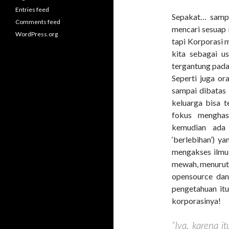
Entries feed
Sepakat… sampa
Comments feed
mencari sesuap 
WordPress.org
tapi Korporasi
kita sebagai u
tergantung pada
Seperti juga or
sampai dibatas 
keluarga bisa te
fokus menghas
kemudian ada 
‘berlebihan’) y
mengakses ilmu 
mewah, menurut 
opensource dan
pengetahuan itu
korporasinya!
“Iya, karena i