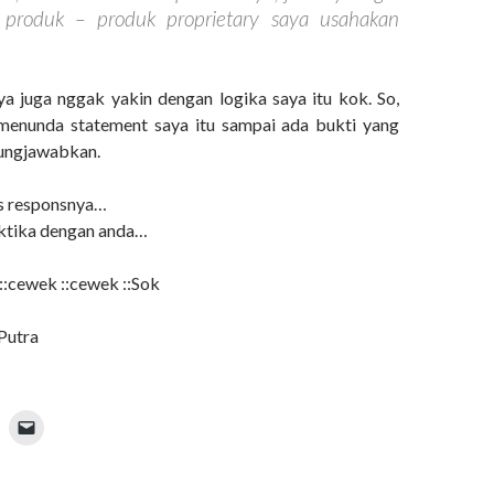
produk – produk proprietary saya usahakan
a juga nggak yakin dengan logika saya itu kok. So,
 menunda statement saya itu sampai ada bukti yang
gungjawabkan.
s responsnya…
ktika dengan anda…
gi ::cewek ::cewek ::Sok
Putra