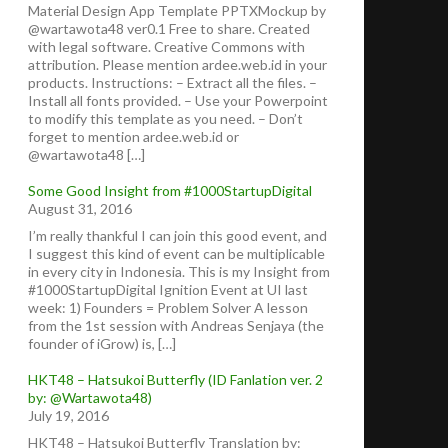
Material Design App Template PPTXMockup by
@wartawota48 ver0.1 Free to share. Created
with legal software. Creative Commons with
attribution. Please mention ardee.web.id in your
products. Instructions: – Extract all the files. –
Install all fonts provided. – Use your Powerpoint
to modify this template as you need. – Don’t
forget to mention ardee.web.id or
@wartawota48 […]
Some Good Insight from #1000StartupDigital
August 31, 2016
I’m really thankful I can join this good event, and
I suggest this kind of event can be multiplicable
in every city in Indonesia. This is my Insight from
#1000StartupDigital Ignition Event at UI last
week: 1) Founders = Problem Solver A lesson
from the 1st session with Andreas Senjaya (the
founder of iGrow) is, […]
HKT48 – Hatsukoi Butterfly (ID Fanlation ver. 2
by: @Wartawota48)
July 19, 2016
HKT48 – Hatsukoi Butterfly Translation by: