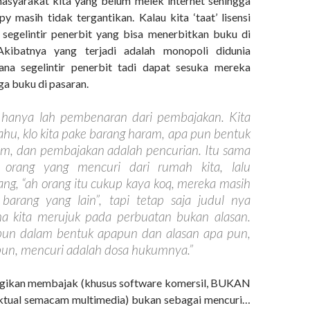
asyarakat kita yang belum melek internet sehingga
py masih tidak tergantikan. Kalau kita ‘taat’ lisensi
 segelintir penerbit yang bisa menerbitkan buku di
 Akibatnya yang terjadi adalah monopoli didunia
ana segelintir penerbit tadi dapat sesuka mereka
a buku di pasaran.
u hanya lah pembenaran dari pembajakan. Kita
hu, klo kita pake barang haram, apa pun bentuk
am, dan pembajakan adalah pencurian. Itu sama
a orang yang mencuri dari rumah kita, lalu
ang, “ah orang itu cukup kaya koq, mereka masih
barang yang lain”, tapi tetap saja judul nya
na kita merujuk pada perbuatan bukan alasan.
upun dalam bentuk apapun dan alasan apa pun,
pun, mencuri adalah dosa hukumnya.”
gikan membajak (khusus software komersil, BUKAN
ektual semacam multimedia) bukan sebagai mencuri…