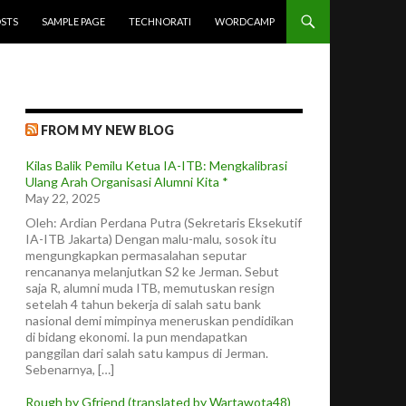
STS
SAMPLE PAGE
TECHNORATI
WORDCAMP
FROM MY NEW BLOG
Kilas Balik Pemilu Ketua IA-ITB: Mengkalibrasi
Ulang Arah Organisasi Alumni Kita *
May 22, 2025
Oleh: Ardian Perdana Putra (Sekretaris Eksekutif
IA-ITB Jakarta) Dengan malu-malu, sosok itu
mengungkapkan permasalahan seputar
rencananya melanjutkan S2 ke Jerman. Sebut
saja R, alumni muda ITB, memutuskan resign
setelah 4 tahun bekerja di salah satu bank
nasional demi mimpinya meneruskan pendidikan
di bidang ekonomi. Ia pun mendapatkan
panggilan dari salah satu kampus di Jerman.
Sebenarnya, […]
Rough by Gfriend (translated by Wartawota48)