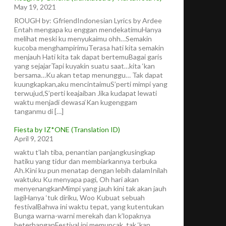
May 19, 2021
ROUGH by: GfriendIndonesian Lyrics by Ardee
Entah mengapa ku enggan mendekatimuHanya
melihat meski ku menyukaimu ohh…Semakin
kucoba menghampirimuTerasa hati kita semakin
menjauh Hati kita tak dapat bertemuBagai garis
yang sejajarTapi kuyakin suatu saat…kita ‘kan
bersama…Ku akan tetap menunggu… Tak dapat
kuungkapkan,aku mencintaimuS’perti mimpi yang
terwujud,S’perti keajaiban Jika kudapat lewati
waktu menjadi dewasa‘Kan kugenggam
tanganmu di […]
Fiesta by IZ*ONE (Translation ID)
April 9, 2021
waktu t’lah tiba, penantian panjangkusingkap
hatiku yang tidur dan membiarkannya terbuka
Ah.Kini ku pun menatap dengan lebih dalamInilah
waktuku Ku menyapa pagi, Oh hari akan
menyenangkanMimpi yang jauh kini tak akan jauh
lagiHanya ‘tuk diriku, Woo Kubuat sebuah
festivalBahwa ini waktu tepat, yang kutentukan
Bunga warna-warni merekah dan k’lopaknya
beterbanganFestival ini memuncak, tak ‘kan