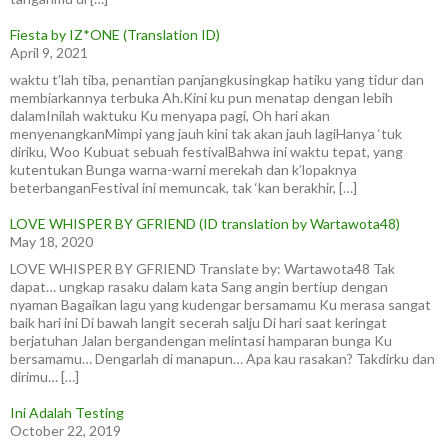
Fiesta by IZ*ONE (Translation ID)
April 9, 2021
waktu t’lah tiba, penantian panjangkusingkap hatiku yang tidur dan
membiarkannya terbuka Ah.Kini ku pun menatap dengan lebih
dalamInilah waktuku Ku menyapa pagi, Oh hari akan
menyenangkanMimpi yang jauh kini tak akan jauh lagiHanya ‘tuk
diriku, Woo Kubuat sebuah festivalBahwa ini waktu tepat, yang
kutentukan Bunga warna-warni merekah dan k’lopaknya
beterbanganFestival ini memuncak, tak ‘kan berakhir, […]
LOVE WHISPER BY GFRIEND (ID translation by Wartawota48)
May 18, 2020
LOVE WHISPER BY GFRIEND Translate by: Wartawota48 Tak
dapat… ungkap rasaku dalam kata Sang angin bertiup dengan
nyaman Bagaikan lagu yang kudengar bersamamu Ku merasa sangat
baik hari ini Di bawah langit secerah salju Di hari saat keringat
berjatuhan Jalan bergandengan melintasi hamparan bunga Ku
bersamamu… Dengarlah di manapun… Apa kau rasakan? Takdirku dan
dirimu… […]
Ini Adalah Testing
October 22, 2019