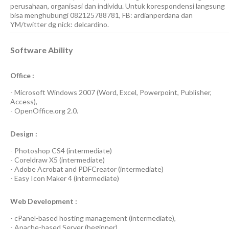
perusahaan, organisasi dan individu. Untuk korespondensi langsung
bisa menghubungi 082125788781, FB: ardianperdana dan
YM/twitter dg nick: delcardino.
Software Ability
Office :
-
Microsoft Windows 2007
(Word, Excel, Powerpoint, Publisher,
Access),
-
OpenOffice.org 2.0.
Design :
-
Photoshop CS4
(
intermediate
)
-
Coreldraw X5
(
intermediate
)
-
Adobe Acrobat
and
PDFCreator
(
intermediate
)
-
Easy Icon Maker 4
(
intermediate
)
Web Development :
-
cPanel-based hosting management
(
intermediate
),
-
Apache-based Server
(
beginner
),