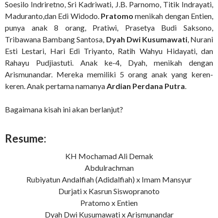
Soesilo Indriretno, Sri Kadriwati, J.B. Parnomo, Titik Indrayati,
Maduranto,dan Edi Widodo.
Pratomo
menikah dengan Entien,
punya anak 8 orang, Pratiwi, Prasetya Budi Saksono,
Tribawana Bambang Santosa,
Dyah Dwi Kusumawati
, Nurani
Esti Lestari, Hari Edi Triyanto, Ratih Wahyu Hidayati, dan
Rahayu Pudjiastuti. Anak ke-4, Dyah, menikah dengan
Arismunandar. Mereka memiliki 5 orang anak yang keren-
keren. Anak pertama namanya
Ardian Perdana Putra
.
Bagaimana kisah ini akan berlanjut?
Resume:
KH Mochamad Ali Demak
Abdulrachman
Rubiyatun Andalfiah (Adidalfiah) x Imam Mansyur
Durjati x Kasrun Siswopranoto
Pratomo x Entien
Dyah Dwi Kusumawati x Arismunandar