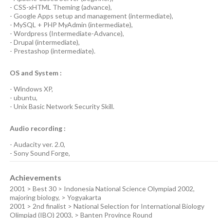
-
CSS-xHTML Theming
(
advance
),
-
Google Apps
setup and management (
intermediate
),
-
MySQL + PHP MyAdmin
(
intermediate
),
-
Wordpress
(
Intermediate-Advance
),
-
Drupal
(
intermediate
),
-
Prestashop
(
intermediate
).
OS and System :
-
Windows XP
,
-
ubuntu
,
-
Unix Basic Network Security
Skill.
Audio recording :
-
Audacity ver. 2.0
,
-
Sony Sound Forge
,
Achievements
2001 > Best 30 > Indonesia National Science Olympiad 2002,
majoring biology, > Yogyakarta
2001 > 2nd finalist > National Selection for International Biology
Olimpiad (IBO) 2003, > Banten Province Round