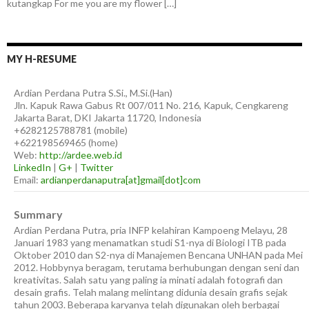
kutangkap For me you are my flower […]
MY H-RESUME
Ardian
Perdana Putra
S.Si., M.Si.(Han)
Jln. Kapuk Rawa Gabus Rt 007/011 No. 216, Kapuk, Cengkareng
Jakarta Barat
,
DKI Jakarta
11720
,
Indonesia
+6282125788781
(
mobile
)
+622198569465
(
home
)
Web:
http://ardee.web.id
LinkedIn
|
G+
|
Twitter
Email:
ardianperdanaputra[at]gmail[dot]com
Summary
Ardian Perdana Putra, pria INFP kelahiran Kampoeng Melayu, 28
Januari 1983 yang menamatkan studi S1-nya di Biologi ITB pada
Oktober 2010 dan S2-nya di Manajemen Bencana UNHAN pada Mei
2012. Hobbynya beragam, terutama berhubungan dengan seni dan
kreativitas. Salah satu yang paling ia minati adalah fotografi dan
desain grafis. Telah malang melintang didunia desain grafis sejak
tahun 2003. Beberapa karyanya telah digunakan oleh berbagai