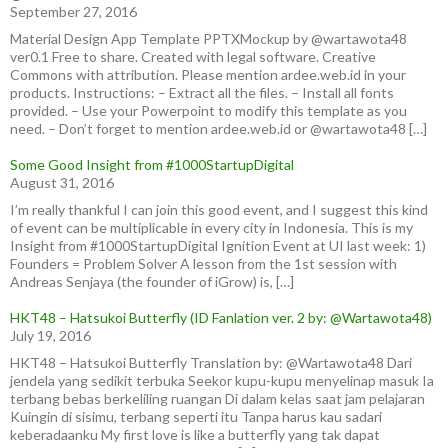
September 27, 2016
Material Design App Template PPTXMockup by @wartawota48
ver0.1 Free to share. Created with legal software. Creative
Commons with attribution. Please mention ardee.web.id in your
products. Instructions: – Extract all the files. – Install all fonts
provided. – Use your Powerpoint to modify this template as you
need. – Don’t forget to mention ardee.web.id or @wartawota48 […]
Some Good Insight from #1000StartupDigital
August 31, 2016
I’m really thankful I can join this good event, and I suggest this kind
of event can be multiplicable in every city in Indonesia. This is my
Insight from #1000StartupDigital Ignition Event at UI last week: 1)
Founders = Problem Solver A lesson from the 1st session with
Andreas Senjaya (the founder of iGrow) is, […]
HKT48 – Hatsukoi Butterfly (ID Fanlation ver. 2 by: @Wartawota48)
July 19, 2016
HKT48 – Hatsukoi Butterfly Translation by: @Wartawota48 Dari
jendela yang sedikit terbuka Seekor kupu-kupu menyelinap masuk Ia
terbang bebas berkeliling ruangan Di dalam kelas saat jam pelajaran
Kuingin di sisimu, terbang seperti itu Tanpa harus kau sadari
keberadaanku My first love is like a butterfly yang tak dapat