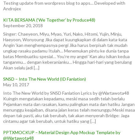
Testing update from wordpress blog to apps… Developed with
Androjex
KITA BERSAMA (‘We Together’ by Produce48)
September 20, 2018
Singer: Chaeyeon, Miyu, Myao, Yuri, Nako, Hitomi, Yujin, Minju,
Haeyoon, Wonyoung Jika dapat kuungkapkan di dalam kata-kata
Angin ‘kan menghempasnya pergi Jika harus berpisah tak mudah
ungkap rasaku padamu Itulah… Menemukan pintu ke dunia tanpa
batas Membuatku spesial… You’re my angel ‘Kan aku isikan kedua
tanganmu… dengan keberanianku… Hingga hari-hari yang berulang
Akan selalu jadi […]
SNSD – Into The New World (ID Fanlation)
May 10, 2017
Into The New World by SNSD Fanlation Lyrics by @Wartawota48
Kuingin mengatakan kepadamu, meski masa sedih telah berlalu
Pejamkan mata dan rasakan, kamu palingkan mata dan hatiku Jangan
menunggu keajaiban, disana jalan keras telah menunggu Meski masa
depan tak pasti, aku tak berubah, tak akan menyerah Bridge: Jaga
cintamu agar tak berubah, untuk hatiku yang […]
PPTXMOCKUP – Material Design App Mockup Template by
@Wartawota48