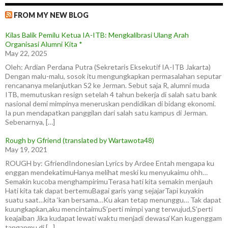
FROM MY NEW BLOG
Kilas Balik Pemilu Ketua IA-ITB: Mengkalibrasi Ulang Arah
Organisasi Alumni Kita *
May 22, 2025
Oleh: Ardian Perdana Putra (Sekretaris Eksekutif IA-ITB Jakarta)
Dengan malu-malu, sosok itu mengungkapkan permasalahan seputar
rencananya melanjutkan S2 ke Jerman. Sebut saja R, alumni muda
ITB, memutuskan resign setelah 4 tahun bekerja di salah satu bank
nasional demi mimpinya meneruskan pendidikan di bidang ekonomi.
Ia pun mendapatkan panggilan dari salah satu kampus di Jerman.
Sebenarnya, […]
Rough by Gfriend (translated by Wartawota48)
May 19, 2021
ROUGH by: GfriendIndonesian Lyrics by Ardee Entah mengapa ku
enggan mendekatimuHanya melihat meski ku menyukaimu ohh…
Semakin kucoba menghampirimuTerasa hati kita semakin menjauh
Hati kita tak dapat bertemuBagai garis yang sejajarTapi kuyakin
suatu saat…kita ‘kan bersama…Ku akan tetap menunggu… Tak dapat
kuungkapkan,aku mencintaimuS’perti mimpi yang terwujud,S’perti
keajaiban Jika kudapat lewati waktu menjadi dewasa‘Kan kugenggam
tanganmu di […]