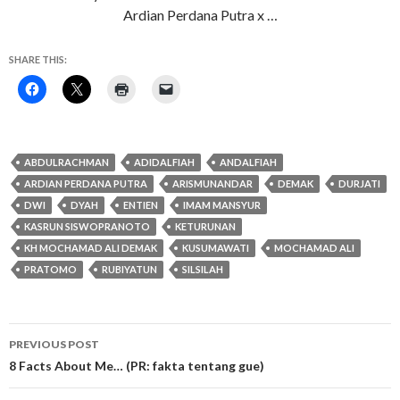
Ardian Perdana Putra x …
SHARE THIS:
ABDULRACHMAN
ADIDALFIAH
ANDALFIAH
ARDIAN PERDANA PUTRA
ARISMUNANDAR
DEMAK
DURJATI
DWI
DYAH
ENTIEN
IMAM MANSYUR
KASRUN SISWOPRANOTO
KETURUNAN
KH MOCHAMAD ALI DEMAK
KUSUMAWATI
MOCHAMAD ALI
PRATOMO
RUBIYATUN
SILSILAH
Post
PREVIOUS POST
navigation
8 Facts About Me… (PR: fakta tentang gue)