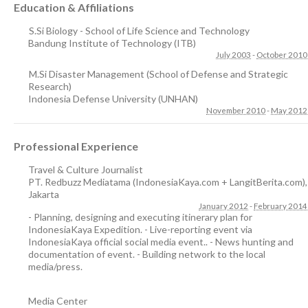
Education & Affiliations
S.Si Biology - School of Life Science and Technology
Bandung Institute of Technology (ITB)
July 2003
-
October 2010
M.Si Disaster Management (School of Defense and Strategic
Research)
Indonesia Defense University (UNHAN)
November 2010
-
May 2012
Professional Experience
Travel & Culture Journalist
PT. Redbuzz Mediatama (IndonesiaKaya.com + LangitBerita.com)
,
Jakarta
January 2012
-
February 2014
- Planning, designing and executing itinerary plan for
IndonesiaKaya Expedition. - Live-reporting event via
IndonesiaKaya official social media event.. - News hunting and
documentation of event. - Building network to the local
media/press.
Media Center