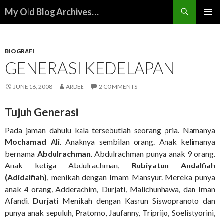
Search
My Old Blog Archives…
SKIP
PRIMAR
TO
MENU
CONTENT
BIOGRAFI
GENERASI KEDELAPAN
JUNE 16, 2008
ARDEE
2 COMMENTS
Tujuh Generasi
Pada jaman dahulu kala tersebutlah seorang pria. Namanya
Mochamad Ali
. Anaknya sembilan orang. Anak kelimanya
bernama
Abdulrachman
. Abdulrachman punya anak 9 orang.
Anak ketiga Abdulrachman,
Rubiyatun Andalfiah
(Adidalfiah)
, menikah dengan Imam Mansyur. Mereka punya
anak 4 orang, Adderachim, Durjati, Malichunhawa, dan Iman
Afandi.
Durjati
Menikah dengan Kasrun Siswopranoto dan
punya anak sepuluh, Pratomo, Jaufanny, Triprijo, Soelistyorini,