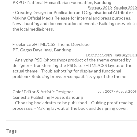
PKPU - National Humanitarian Foundation
,
Bandung
February 2010
-
October 2010
- Creating Design for Publication and Organisational Attribute -
Making Official Media Release for internal and press purposes. -
News hunting and documentation of event. - Building network to
the local media/press.
Freelance xHTML/CSS Theme Developer
PT. Gagas Daya Imaji
,
Bandung
December 2009
-
January 2010
- Analyzing PSD (photoshop) product of the theme created by
designer - Transforming the PSDs to xHTML/CSS layout of the
actual theme - Troubleshotting for display and functional
problem - Reducing browser-compatibility gap of the theme
Chief Editor & Artistic Designer
July 2007
-
August 2009
Ganesha Publishing House
,
Bandung
- Choosing book drafts to be published. - Guiding proof-reading
processes. - Making lay-out of the book and designing cover.
Tags