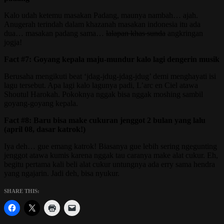
Kalo udah ketemu masakan Padang, maunya nambah… ajah.
Anugerah terindah dalam khazanah masakan indonesia itu ada
dua… masakan padang sama…
lalapan khas sunda
angkringan
jogja!
Fact #7: Goyang kepala maju-mundur kalo lagi dengerin musik
Berusaha mengikuti beat ‘jdag-jdug-jdag-jdug’ demi menghayati isi
lagu tersebut. Apa lagi kalo lagunya padi, L’arc en Ciel atawa
Shoutul Harokah. Pokoknya nggak bisa nggak moshing sambil
goyang-goyang kepala.
Fact #8: Baru bisa make cukuran jenggot 2 bulan yang lalu
(april 08, dasar katrok!)
Iya deh… gue emang katrok! Biasanya gue lebih sering ngegunting
jenggot atawa kumis karena nggak tau caranya make alat cukur. Eh,
begitu pertama kali beli alat cukur untungnya ada erry sama hendra
yang ngajarin. Jadi deh, bisa nyukur.
SHARE THIS: