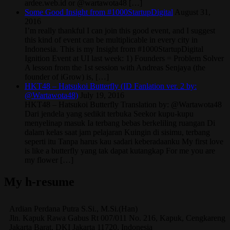
ardee.web.id or @wartawota48 […]
Some Good Insight from #1000StartupDigital
August 31,
2016
I’m really thankful I can join this good event, and I suggest
this kind of event can be multiplicable in every city in
Indonesia. This is my Insight from #1000StartupDigital
Ignition Event at UI last week: 1) Founders = Problem Solver
A lesson from the 1st session with Andreas Senjaya (the
founder of iGrow) is, […]
HKT48 – Hatsukoi Butterfly (ID Fanlation ver. 2 by:
@Wartawota48)
July 19, 2016
HKT48 – Hatsukoi Butterfly Translation by: @Wartawota48
Dari jendela yang sedikit terbuka Seekor kupu-kupu
menyelinap masuk Ia terbang bebas berkeliling ruangan Di
dalam kelas saat jam pelajaran Kuingin di sisimu, terbang
seperti itu Tanpa harus kau sadari keberadaanku My first love
is like a butterfly yang tak dapat kutangkap For me you are
my flower […]
My h-resume
Ardian
Perdana Putra
S.Si., M.Si.(Han)
Jln. Kapuk Rawa Gabus Rt 007/011 No. 216, Kapuk, Cengkareng
Jakarta Barat
,
DKI Jakarta
11720
,
Indonesia