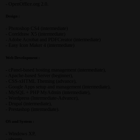
-
OpenOffice.org 2.0.
Design :
-
Photoshop CS4
(
intermediate
)
-
Coreldraw X5
(
intermediate
)
-
Adobe Acrobat
and
PDFCreator
(
intermediate
)
-
Easy Icon Maker 4
(
intermediate
)
Web Development :
-
cPanel-based hosting management
(
intermediate
),
-
Apache-based Server
(
beginner
),
-
CSS-xHTML Theming
(
advance
),
-
Google Apps
setup and management (
intermediate
),
-
MySQL + PHP MyAdmin
(
intermediate
),
-
Wordpress
(
Intermediate-Advance
),
-
Drupal
(
intermediate
),
-
Prestashop
(
intermediate
).
OS and System :
-
Windows XP
,
-
ubuntu
,