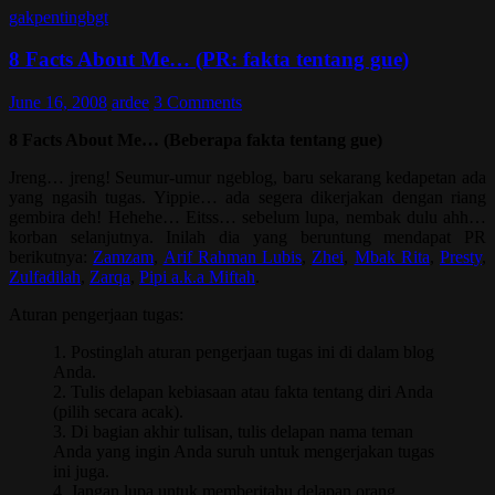
gakpentingbgt
8 Facts About Me… (PR: fakta tentang gue)
June 16, 2008
ardee
3 Comments
8 Facts About Me… (Beberapa fakta tentang gue)
Jreng… jreng! Seumur-umur ngeblog, baru sekarang kedapetan ada
yang ngasih tugas. Yippie… ada segera dikerjakan dengan riang
gembira deh! Hehehe… Eitss… sebelum lupa, nembak dulu ahh…
korban selanjutnya. Inilah dia yang beruntung mendapat PR
berikutnya:
Zamzam
,
Arif Rahman Lubis
,
Zhei
,
Mbak Rita
,
Presty
,
Zulfadilah
,
Zarqa
,
Pipi a.k.a Miftah
.
Aturan pengerjaan tugas:
1. Postinglah aturan pengerjaan tugas ini di dalam blog
Anda.
2. Tulis delapan kebiasaan atau fakta tentang diri Anda
(pilih secara acak).
3. Di bagian akhir tulisan, tulis delapan nama teman
Anda yang ingin Anda suruh untuk mengerjakan tugas
ini juga.
4. Jangan lupa untuk memberitahu delapan orang