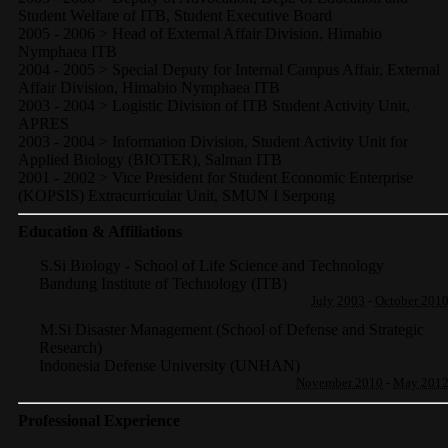
Student Welfare of ITB, Student Executive Board
2005 - 2006 > Head of External Affair Division, Himabio
Nymphaea ITB
2004 - 2005 > Special Deputy for Internal Campus Affair, External
Affair Division, Himabio Nymphaea ITB
2003 - 2004 > Logistic Division of ITB Student Activity Unit,
APRES
2003 - 2004 > Information Division, Student Activity Unit for
Applied Biology (BIOTER), Salman ITB
2001 - 2002 > Vice President for Student Economic Enterprise
(KOPSIS) Extracurricular Unit, SMUN I Serpong
Education & Affiliations
S.Si Biology - School of Life Science and Technology
Bandung Institute of Technology (ITB)
July 2003
-
October 201
M.Si Disaster Management (School of Defense and Strategic
Research)
Indonesia Defense University (UNHAN)
November 2010
-
May 201
Professional Experience