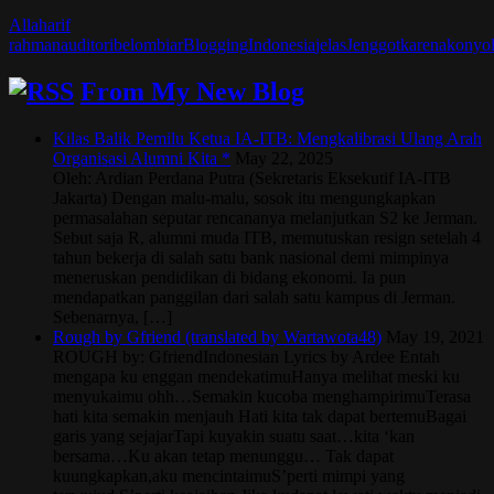
Allah
arif
rahman
auditori
belom
biar
Blogging
Indonesia
jelas
Jenggot
karena
konyo
From My New Blog
Kilas Balik Pemilu Ketua IA-ITB: Mengkalibrasi Ulang Arah
Organisasi Alumni Kita *
May 22, 2025
Oleh: Ardian Perdana Putra (Sekretaris Eksekutif IA-ITB
Jakarta) Dengan malu-malu, sosok itu mengungkapkan
permasalahan seputar rencananya melanjutkan S2 ke Jerman.
Sebut saja R, alumni muda ITB, memutuskan resign setelah 4
tahun bekerja di salah satu bank nasional demi mimpinya
meneruskan pendidikan di bidang ekonomi. Ia pun
mendapatkan panggilan dari salah satu kampus di Jerman.
Sebenarnya, […]
Rough by Gfriend (translated by Wartawota48)
May 19, 2021
ROUGH by: GfriendIndonesian Lyrics by Ardee Entah
mengapa ku enggan mendekatimuHanya melihat meski ku
menyukaimu ohh…Semakin kucoba menghampirimuTerasa
hati kita semakin menjauh Hati kita tak dapat bertemuBagai
garis yang sejajarTapi kuyakin suatu saat…kita ‘kan
bersama…Ku akan tetap menunggu… Tak dapat
kuungkapkan,aku mencintaimuS’perti mimpi yang