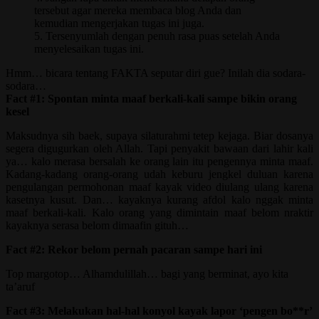
tersebut agar mereka membaca blog Anda dan
kemudian mengerjakan tugas ini juga.
5. Tersenyumlah dengan penuh rasa puas setelah Anda
menyelesaikan tugas ini.
Hmm… bicara tentang FAKTA seputar diri gue? Inilah dia sodara-
sodara…
Fact #1: Spontan minta maaf berkali-kali sampe bikin orang
kesel
Maksudnya sih baek, supaya silaturahmi tetep kejaga. Biar dosanya
segera digugurkan oleh Allah. Tapi penyakit bawaan dari lahir kali
ya… kalo merasa bersalah ke orang lain itu pengennya minta maaf.
Kadang-kadang orang-orang udah keburu jengkel duluan karena
pengulangan permohonan maaf kayak video diulang ulang karena
kasetnya kusut. Dan… kayaknya kurang afdol kalo nggak minta
maaf berkali-kali. Kalo orang yang dimintain maaf belom nraktir
kayaknya serasa belom dimaafin gituh…
Fact #2: Rekor belom pernah pacaran sampe hari ini
Top margotop… Alhamdulillah… bagi yang berminat, ayo kita
ta’aruf
Fact #3: Melakukan hal-hal konyol kayak lapor ‘pengen bo**r’