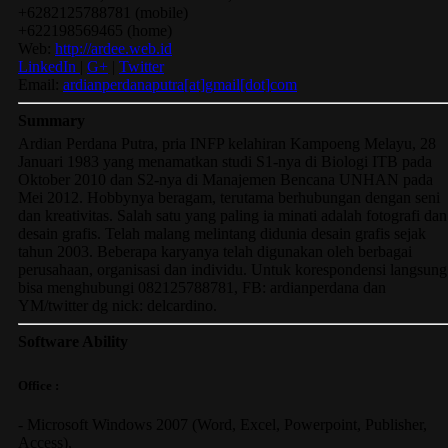
+6282125788781
(
mobile
)
+622198569465
(
home
)
Web:
http://ardee.web.id
LinkedIn
|
G+
|
Twitter
Email:
ardianperdanaputra[at]gmail[dot]com
Summary
Ardian Perdana Putra, pria INFP kelahiran Kampoeng Melayu, 28
Januari 1983 yang menamatkan studi S1-nya di Biologi ITB pada
Oktober 2010 dan S2-nya di Manajemen Bencana UNHAN pada
Mei 2012. Hobbynya beragam, terutama berhubungan dengan seni
dan kreativitas. Salah satu yang paling ia minati adalah fotografi dan
desain grafis. Telah malang melintang didunia desain grafis sejak
tahun 2003. Beberapa karyanya telah digunakan oleh berbagai
perusahaan, organisasi dan individu. Untuk korespondensi langsung
bisa menghubungi 082125788781, FB: ardianperdana dan
YM/twitter dg nick: delcardino.
Software Ability
Office :
-
Microsoft Windows 2007
(Word, Excel, Powerpoint, Publisher,
Access),