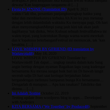
terwujud,S’perti keajaiban Jika kudapat lewati waktu menjadi
dewasa‘Kan kugenggam tanganmu di […]
Fiesta by IZ*ONE (Translation ID)
April 9, 2021
waktu t’lah tiba, penantian panjangkusingkap hatiku yang
tidur dan membiarkannya terbuka Ah.Kini ku pun menatap
dengan lebih dalamInilah waktuku Ku menyapa pagi, Oh hari
akan menyenangkanMimpi yang jauh kini tak akan jauh
lagiHanya ‘tuk diriku, Woo Kubuat sebuah festivalBahwa ini
waktu tepat, yang kutentukan Bunga warna-warni merekah
dan k’lopaknya beterbanganFestival ini memuncak, tak ‘kan
berakhir, […]
LOVE WHISPER BY GFRIEND (ID translation by
Wartawota48)
May 18, 2020
LOVE WHISPER BY GFRIEND Translate by:
Wartawota48 Tak dapat… ungkap rasaku dalam kata Sang
angin bertiup dengan nyaman Bagaikan lagu yang kudengar
bersamamu Ku merasa sangat baik hari ini Di bawah langit
secerah salju Di hari saat keringat berjatuhan Jalan
bergandengan melintasi hamparan bunga Ku bersamamu…
Dengarlah di manapun… Apa kau rasakan? Takdirku dan
dirimu… […]
Ini Adalah Testing
October 22, 2019
Testing update from wordpress blog to apps… Developed
with Androjex
KITA BERSAMA (‘We Together’ by Produce48)
September