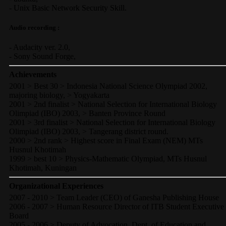
-
Unix Basic Network Security
Skill.
Audio recording :
-
Audacity ver. 2.0
,
-
Sony Sound Forge
,
Achievements
2001 > Best 30 > Indonesia National Science Olympiad 2002,
majoring biology, > Yogyakarta
2001 > 2nd finalist > National Selection for International Biology
Olimpiad (IBO) 2003, > Banten Province Round
2001 > 3rd finalist > National Selection for International Biology
Olimpiad (IBO) 2003, > Tangerang district round.
2000 > 2nd rank > Highest score in Final Exam (NEM) MTs
Husnul Khotimah
1999 > best 10 > Physics-Mathematic Olympiad, MTs Husnul
Khotimah, Kuningan
Organizational Experiences
2007 - 2010 > Team Leader (CEO) of Ganesha Publishing House
2006 - 2007 > Human Resource Director of ITB Student Executive
Board
2005 - 2006 > Deputy of Advocation, Dept. of Education and