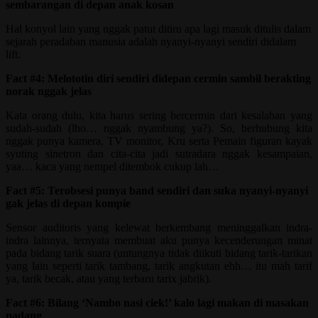
sembarangan di depan anak kosan
Hal konyol lain yang nggak patut ditiru apa lagi masuk ditulis dalam
sejarah peradaban manusia adalah nyanyi-nyanyi sendiri didalam
lift.
Fact #4: Melototin diri sendiri didepan cermin sambil berakting
norak nggak jelas
Kata orang dulu, kita harus sering bercermin dari kesalahan yang
sudah-sudah (lho… nggak nyambung ya?). So, berhubung kita
nggak punya kamera, TV monitor, Kru serta Pemain figuran kayak
syuting sinetron dan cita-cita jadi sutradara nggak kesampaian,
yaa… kaca yang nempel ditembok cukup lah…
Fact #5: Terobsesi punya band sendiri dan suka nyanyi-nyanyi
gak jelas di depan kompie
Sensor auditoris yang kelewat berkembang meninggalkan indra-
indra lainnya, ternyata membuat aku punya kecenderungan minat
pada bidang tarik suara (untungnya tidak diikuti bidang tarik-tarikan
yang lain seperti tarik tambang, tarik angkutan ehh… itu mah tarif
ya, tarik becak, atau yang terbaru tarix jabrik).
Fact #6: Bilang ‘Nambo nasi ciek!’ kalo lagi makan di masakan
padang