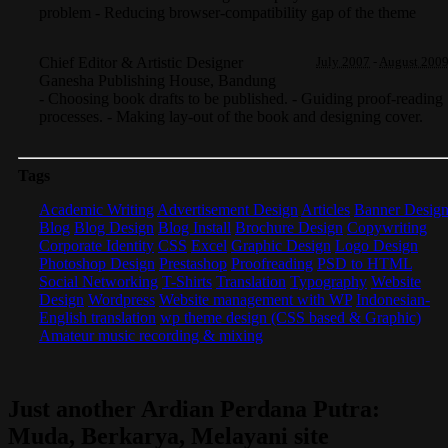
problem - Reducing browser-compatibility gap of the theme
Chief Editor & Artistic Designer
July 2007
-
August 200
Ganesha Publishing House
,
Bandung
- Choosing book drafts to be published. - Guiding proof-reading
processes. - Making lay-out of the book and designing cover.
Tags
Academic Writing
Advertisement Design
Articles
Banner Desig
Blog
Blog Design
Blog Install
Brochure Design
Copywriting
Corporate Identity
CSS
Excel
Graphic Design
Logo Design
Photoshop Design
Prestashop
Proofreading
PSD to HTML
Social Networking
T-Shirts
Translation
Typography
Website
Design
Wordpress
Website management with WP
Indonesian-
English translation
wp theme design (CSS based & Graphic)
Amateur music recording & mixing
Just another Ardian Perdana Putra:
Muda, Berkarya, Melayani site