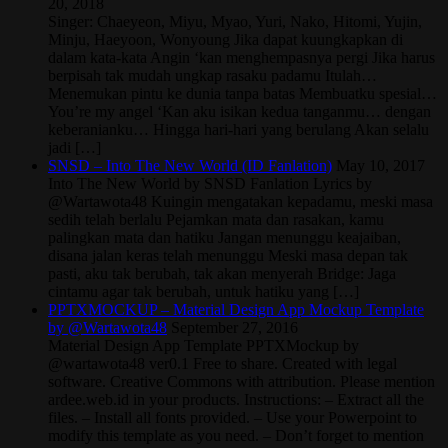
20, 2018
Singer: Chaeyeon, Miyu, Myao, Yuri, Nako, Hitomi, Yujin,
Minju, Haeyoon, Wonyoung Jika dapat kuungkapkan di
dalam kata-kata Angin ‘kan menghempasnya pergi Jika harus
berpisah tak mudah ungkap rasaku padamu Itulah…
Menemukan pintu ke dunia tanpa batas Membuatku spesial…
You’re my angel ‘Kan aku isikan kedua tanganmu… dengan
keberanianku… Hingga hari-hari yang berulang Akan selalu
jadi […]
SNSD – Into The New World (ID Fanlation)
May 10, 2017
Into The New World by SNSD Fanlation Lyrics by
@Wartawota48 Kuingin mengatakan kepadamu, meski masa
sedih telah berlalu Pejamkan mata dan rasakan, kamu
palingkan mata dan hatiku Jangan menunggu keajaiban,
disana jalan keras telah menunggu Meski masa depan tak
pasti, aku tak berubah, tak akan menyerah Bridge: Jaga
cintamu agar tak berubah, untuk hatiku yang […]
PPTXMOCKUP – Material Design App Mockup Template
by @Wartawota48
September 27, 2016
Material Design App Template PPTXMockup by
@wartawota48 ver0.1 Free to share. Created with legal
software. Creative Commons with attribution. Please mention
ardee.web.id in your products. Instructions: – Extract all the
files. – Install all fonts provided. – Use your Powerpoint to
modify this template as you need. – Don’t forget to mention