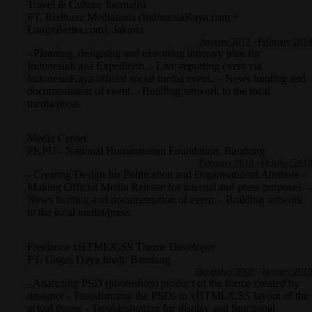
Travel & Culture Journalist
PT. Redbuzz Mediatama (IndonesiaKaya.com +
LangitBerita.com)
,
Jakarta
January 2012
-
February 201
- Planning, designing and executing itinerary plan for
IndonesiaKaya Expedition. - Live-reporting event via
IndonesiaKaya official social media event.. - News hunting and
documentation of event. - Building network to the local
media/press.
Media Center
PKPU - National Humanitarian Foundation
,
Bandung
February 2010
-
October 201
- Creating Design for Publication and Organisational Attribute -
Making Official Media Release for internal and press purposes. -
News hunting and documentation of event. - Building network
to the local media/press.
Freelance xHTML/CSS Theme Developer
PT. Gagas Daya Imaji
,
Bandung
December 2009
-
January 201
- Analyzing PSD (photoshop) product of the theme created by
designer - Transforming the PSDs to xHTML/CSS layout of the
actual theme - Troubleshotting for display and functional