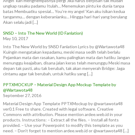
Angin ‘kan menghempasnya pergi Jika harus berpisah tak mudah
ungkap rasaku padamu Itulah… Menemukan pintu ke dunia tanpa
batas Membuatku spesial… You’re my angel ‘Kan aku isikan kedua
tanganmu… dengan keberanianku… Hingga hari-hari yang berulang
Akan selalu jadi […]
SNSD – Into The New World (ID Fanlation)
May 10, 2017
Into The New World by SNSD Fanlation Lyrics by @Wartawota48
Kuingin mengatakan kepadamu, meski masa sedih telah berlalu
Pejamkan mata dan rasakan, kamu palingkan mata dan hatiku Jangan
menunggu keajaiban, disana jalan keras telah menunggu Meski masa
depan tak pasti, aku tak berubah, tak akan menyerah Bridge: Jaga
cintamu agar tak berubah, untuk hatiku yang […]
PPTXMOCKUP – Material Design App Mockup Template by
@Wartawota48
September 27, 2016
Material Design App Template PPTXMockup by @wartawota48
ver0.1 Free to share. Created with legal software. Creative
Commons with attribution. Please mention ardee.web.id in your
products. Instructions: – Extract all the files. – Install all fonts
provided. – Use your Powerpoint to modify this template as you
need. – Don’t forget to mention ardee.web.id or @wartawota48 […]