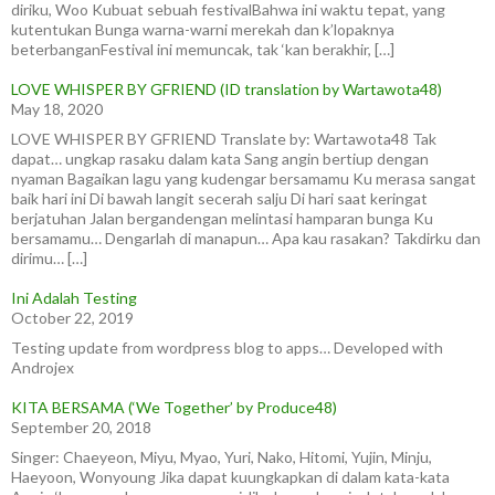
diriku, Woo Kubuat sebuah festivalBahwa ini waktu tepat, yang
kutentukan Bunga warna-warni merekah dan k’lopaknya
beterbanganFestival ini memuncak, tak ‘kan berakhir, […]
LOVE WHISPER BY GFRIEND (ID translation by Wartawota48)
May 18, 2020
LOVE WHISPER BY GFRIEND Translate by: Wartawota48 Tak
dapat… ungkap rasaku dalam kata Sang angin bertiup dengan
nyaman Bagaikan lagu yang kudengar bersamamu Ku merasa sangat
baik hari ini Di bawah langit secerah salju Di hari saat keringat
berjatuhan Jalan bergandengan melintasi hamparan bunga Ku
bersamamu… Dengarlah di manapun… Apa kau rasakan? Takdirku dan
dirimu… […]
Ini Adalah Testing
October 22, 2019
Testing update from wordpress blog to apps… Developed with
Androjex
KITA BERSAMA (‘We Together’ by Produce48)
September 20, 2018
Singer: Chaeyeon, Miyu, Myao, Yuri, Nako, Hitomi, Yujin, Minju,
Haeyoon, Wonyoung Jika dapat kuungkapkan di dalam kata-kata