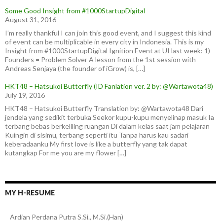
Some Good Insight from #1000StartupDigital
August 31, 2016
I’m really thankful I can join this good event, and I suggest this kind
of event can be multiplicable in every city in Indonesia. This is my
Insight from #1000StartupDigital Ignition Event at UI last week: 1)
Founders = Problem Solver A lesson from the 1st session with
Andreas Senjaya (the founder of iGrow) is, […]
HKT48 – Hatsukoi Butterfly (ID Fanlation ver. 2 by: @Wartawota48)
July 19, 2016
HKT48 – Hatsukoi Butterfly Translation by: @Wartawota48 Dari
jendela yang sedikit terbuka Seekor kupu-kupu menyelinap masuk Ia
terbang bebas berkeliling ruangan Di dalam kelas saat jam pelajaran
Kuingin di sisimu, terbang seperti itu Tanpa harus kau sadari
keberadaanku My first love is like a butterfly yang tak dapat
kutangkap For me you are my flower […]
MY H-RESUME
Ardian
Perdana Putra
S.Si., M.Si.(Han)