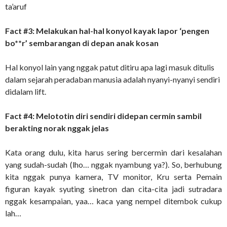
ta’aruf
Fact #3: Melakukan hal-hal konyol kayak lapor ‘pengen
bo**r’ sembarangan di depan anak kosan
Hal konyol lain yang nggak patut ditiru apa lagi masuk ditulis
dalam sejarah peradaban manusia adalah nyanyi-nyanyi sendiri
didalam lift.
Fact #4: Melototin diri sendiri didepan cermin sambil
berakting norak nggak jelas
Kata orang dulu, kita harus sering bercermin dari kesalahan
yang sudah-sudah (lho… nggak nyambung ya?). So, berhubung
kita nggak punya kamera, TV monitor, Kru serta Pemain
figuran kayak syuting sinetron dan cita-cita jadi sutradara
nggak kesampaian, yaa… kaca yang nempel ditembok cukup
lah…