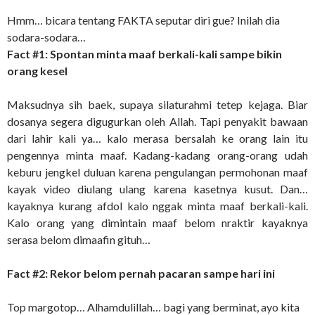
Hmm… bicara tentang FAKTA seputar diri gue? Inilah dia
sodara-sodara…
Fact #1: Spontan minta maaf berkali-kali sampe bikin
orang kesel
Maksudnya sih baek, supaya silaturahmi tetep kejaga. Biar
dosanya segera digugurkan oleh Allah. Tapi penyakit bawaan
dari lahir kali ya… kalo merasa bersalah ke orang lain itu
pengennya minta maaf. Kadang-kadang orang-orang udah
keburu jengkel duluan karena pengulangan permohonan maaf
kayak video diulang ulang karena kasetnya kusut. Dan…
kayaknya kurang afdol kalo nggak minta maaf berkali-kali.
Kalo orang yang dimintain maaf belom nraktir kayaknya
serasa belom dimaafin gituh…
Fact #2: Rekor belom pernah pacaran sampe hari ini
Top margotop… Alhamdulillah… bagi yang berminat, ayo kita