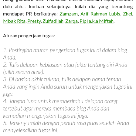
dulu ahh… korban selanjutnya. Inilah dia yang beruntung
mendapat PR berikutnya:
Zamzam
,
Arif Rahman Lubis
,
Zhei
,
Mbak Rita
,
Presty
,
Zulfadilah
,
Zarqa
,
Pipi a.k.a Miftah
.
Aturan pengerjaan tugas:
1. Postinglah aturan pengerjaan tugas ini di dalam blog
Anda.
2. Tulis delapan kebiasaan atau fakta tentang diri Anda
(pilih secara acak).
3. Di bagian akhir tulisan, tulis delapan nama teman
Anda yang ingin Anda suruh untuk mengerjakan tugas ini
juga.
4. Jangan lupa untuk memberitahu delapan orang
tersebut agar mereka membaca blog Anda dan
kemudian mengerjakan tugas ini juga.
5. Tersenyumlah dengan penuh rasa puas setelah Anda
menyelesaikan tugas ini.