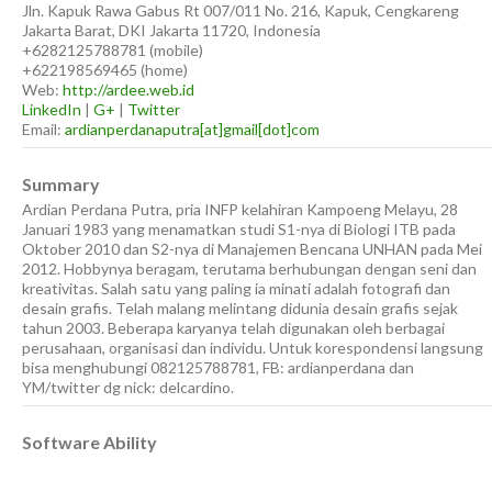
Jln. Kapuk Rawa Gabus Rt 007/011 No. 216, Kapuk, Cengkareng
Jakarta Barat
,
DKI Jakarta
11720
,
Indonesia
+6282125788781
(
mobile
)
+622198569465
(
home
)
Web:
http://ardee.web.id
LinkedIn
|
G+
|
Twitter
Email:
ardianperdanaputra[at]gmail[dot]com
Summary
Ardian Perdana Putra, pria INFP kelahiran Kampoeng Melayu, 28
Januari 1983 yang menamatkan studi S1-nya di Biologi ITB pada
Oktober 2010 dan S2-nya di Manajemen Bencana UNHAN pada Mei
2012. Hobbynya beragam, terutama berhubungan dengan seni dan
kreativitas. Salah satu yang paling ia minati adalah fotografi dan
desain grafis. Telah malang melintang didunia desain grafis sejak
tahun 2003. Beberapa karyanya telah digunakan oleh berbagai
perusahaan, organisasi dan individu. Untuk korespondensi langsung
bisa menghubungi 082125788781, FB: ardianperdana dan
YM/twitter dg nick: delcardino.
Software Ability