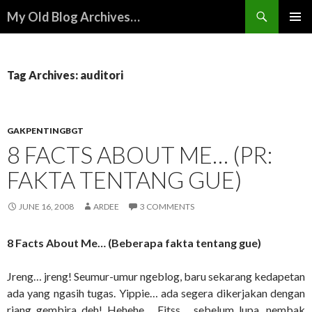
Search
My Old Blog Archives…
SKIP
PRIMAR
TO
MENU
CONTENT
Tag Archives: auditori
GAKPENTINGBGT
8 FACTS ABOUT ME… (PR:
FAKTA TENTANG GUE)
JUNE 16, 2008
ARDEE
3 COMMENTS
8 Facts About Me… (Beberapa fakta tentang gue)
Jreng… jreng! Seumur-umur ngeblog, baru sekarang kedapetan
ada yang ngasih tugas. Yippie… ada segera dikerjakan dengan
riang gembira deh! Hehehe… Eitss… sebelum lupa, nembak