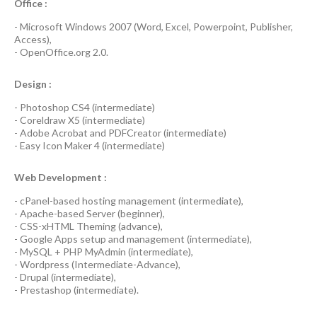
Office :
-
Microsoft Windows 2007
(Word, Excel, Powerpoint, Publisher,
Access),
-
OpenOffice.org 2.0.
Design :
-
Photoshop CS4
(
intermediate
)
-
Coreldraw X5
(
intermediate
)
-
Adobe Acrobat
and
PDFCreator
(
intermediate
)
-
Easy Icon Maker 4
(
intermediate
)
Web Development :
-
cPanel-based hosting management
(
intermediate
),
-
Apache-based Server
(
beginner
),
-
CSS-xHTML Theming
(
advance
),
-
Google Apps
setup and management (
intermediate
),
-
MySQL + PHP MyAdmin
(
intermediate
),
-
Wordpress
(
Intermediate-Advance
),
-
Drupal
(
intermediate
),
-
Prestashop
(
intermediate
).