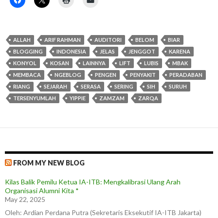
ALLAH
ARIF RAHMAN
AUDITORI
BELOM
BIAR
BLOGGING
INDONESIA
JELAS
JENGGOT
KARENA
KONYOL
KOSAN
LAINNYA
LIFT
LUBIS
MBAK
MEMBACA
NGEBLOG
PENGEN
PENYAKIT
PERADABAN
RIANG
SEJARAH
SERASA
SERING
SIH
SURUH
TERSENYUMLAH
YIPPIE
ZAMZAM
ZARQA
FROM MY NEW BLOG
Kilas Balik Pemilu Ketua IA-ITB: Mengkalibrasi Ulang Arah
Organisasi Alumni Kita *
May 22, 2025
Oleh: Ardian Perdana Putra (Sekretaris Eksekutif IA-ITB Jakarta)