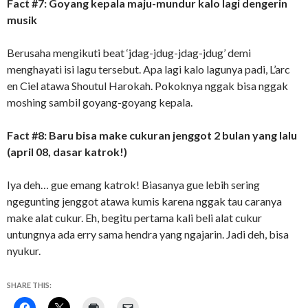
Fact #7: Goyang kepala maju-mundur kalo lagi dengerin
musik
Berusaha mengikuti beat ‘jdag-jdug-jdag-jdug’ demi
menghayati isi lagu tersebut. Apa lagi kalo lagunya padi, L’arc
en Ciel atawa Shoutul Harokah. Pokoknya nggak bisa nggak
moshing sambil goyang-goyang kepala.
Fact #8: Baru bisa make cukuran jenggot 2 bulan yang lalu
(april 08, dasar katrok!)
Iya deh… gue emang katrok! Biasanya gue lebih sering
ngegunting jenggot atawa kumis karena nggak tau caranya
make alat cukur. Eh, begitu pertama kali beli alat cukur
untungnya ada erry sama hendra yang ngajarin. Jadi deh, bisa
nyukur.
SHARE THIS: