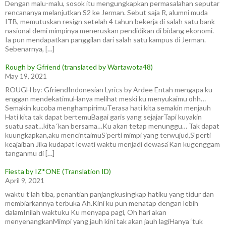
Dengan malu-malu, sosok itu mengungkapkan permasalahan seputar
rencananya melanjutkan S2 ke Jerman. Sebut saja R, alumni muda
ITB, memutuskan resign setelah 4 tahun bekerja di salah satu bank
nasional demi mimpinya meneruskan pendidikan di bidang ekonomi.
Ia pun mendapatkan panggilan dari salah satu kampus di Jerman.
Sebenarnya, […]
Rough by Gfriend (translated by Wartawota48)
May 19, 2021
ROUGH by: GfriendIndonesian Lyrics by Ardee Entah mengapa ku
enggan mendekatimuHanya melihat meski ku menyukaimu ohh…
Semakin kucoba menghampirimuTerasa hati kita semakin menjauh
Hati kita tak dapat bertemuBagai garis yang sejajarTapi kuyakin
suatu saat…kita ‘kan bersama…Ku akan tetap menunggu… Tak dapat
kuungkapkan,aku mencintaimuS’perti mimpi yang terwujud,S’perti
keajaiban Jika kudapat lewati waktu menjadi dewasa‘Kan kugenggam
tanganmu di […]
Fiesta by IZ*ONE (Translation ID)
April 9, 2021
waktu t’lah tiba, penantian panjangkusingkap hatiku yang tidur dan
membiarkannya terbuka Ah.Kini ku pun menatap dengan lebih
dalamInilah waktuku Ku menyapa pagi, Oh hari akan
menyenangkanMimpi yang jauh kini tak akan jauh lagiHanya ‘tuk