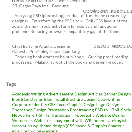
Freelance xHTML/CSS Theme Developer
PT. Gagas Daya Imaji
,
Bandung
December 2009
-
January 2010
- Analyzing PSD (photoshop) product of the theme created by
designer - Transforming the PSDs to xHTML/CSS layout of the
actual theme - Troubleshotting for display and functional
problem - Reducing browser-compatibility gap of the theme
Chief Editor & Artistic Designer
July 2007
-
August 2009
Ganesha Publishing House
,
Bandung
- Choosing book drafts to be published. - Guiding proof-reading
processes. - Making lay-out of the book and designing cover.
Tags
Academic Writing
Advertisement Design
Articles
Banner Design
Blog
Blog Design
Blog Install
Brochure Design
Copywriting
Corporate Identity
CSS
Excel
Graphic Design
Logo Design
Photoshop Design
Prestashop
Proofreading
PSD to HTML
Social
Networking
T-Shirts
Translation
Typography
Website Design
Wordpress
Website management with WP
Indonesian-English
translation
wp theme design (CSS based & Graphic)
Amateur
music recording & mixing