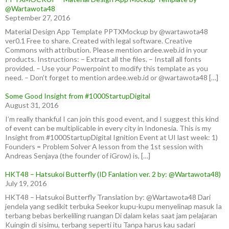
@Wartawota48
September 27, 2016
Material Design App Template PPTXMockup by @wartawota48
ver0.1 Free to share. Created with legal software. Creative
Commons with attribution. Please mention ardee.web.id in your
products. Instructions: – Extract all the files. – Install all fonts
provided. – Use your Powerpoint to modify this template as you
need. – Don’t forget to mention ardee.web.id or @wartawota48 […]
Some Good Insight from #1000StartupDigital
August 31, 2016
I’m really thankful I can join this good event, and I suggest this kind
of event can be multiplicable in every city in Indonesia. This is my
Insight from #1000StartupDigital Ignition Event at UI last week: 1)
Founders = Problem Solver A lesson from the 1st session with
Andreas Senjaya (the founder of iGrow) is, […]
HKT48 – Hatsukoi Butterfly (ID Fanlation ver. 2 by: @Wartawota48)
July 19, 2016
HKT48 – Hatsukoi Butterfly Translation by: @Wartawota48 Dari
jendela yang sedikit terbuka Seekor kupu-kupu menyelinap masuk Ia
terbang bebas berkeliling ruangan Di dalam kelas saat jam pelajaran
Kuingin di sisimu, terbang seperti itu Tanpa harus kau sadari