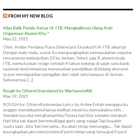
FROM MY NEW BLOG
Kilas Balik Pemilu Ketua IA-ITB: Mengkalibrasi Ulang Arah
Organisasi Alumni Kita *
May 22, 2025
Oleh: Ardian Perdana Putra (Sekretaris Eksekutif IA-ITB Jakarta)
Dengan malu-malu, sosok itu mengungkapkan permasalahan seputar
rencananya melanjutkan S2 ke Jerman. Sebut saja R, alumni muda
ITB, memutuskan resign setelah 4 tahun bekerja di salah satu bank
nasional demi mimpinya meneruskan pendidikan di bidang ekonomi.
Ia pun mendapatkan panggilan dari salah satu kampus di Jerman.
Sebenarnya, […]
Rough by Gfriend (translated by Wartawota48)
May 19, 2021
ROUGH by: GfriendIndonesian Lyrics by Ardee Entah mengapa ku
enggan mendekatimuHanya melihat meski ku menyukaimu ohh…
Semakin kucoba menghampirimuTerasa hati kita semakin menjauh
Hati kita tak dapat bertemuBagai garis yang sejajarTapi kuyakin
suatu saat…kita ‘kan bersama…Ku akan tetap menunggu… Tak dapat
kuungkapkan,aku mencintaimuS’perti mimpi yang terwujud,S’perti