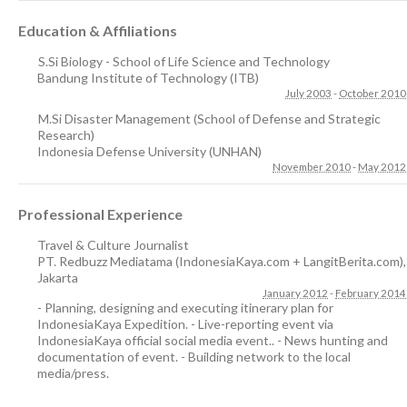
Education & Affiliations
S.Si Biology - School of Life Science and Technology
Bandung Institute of Technology (ITB)
July 2003
-
October 2010
M.Si Disaster Management (School of Defense and Strategic
Research)
Indonesia Defense University (UNHAN)
November 2010
-
May 2012
Professional Experience
Travel & Culture Journalist
PT. Redbuzz Mediatama (IndonesiaKaya.com + LangitBerita.com)
,
Jakarta
January 2012
-
February 2014
- Planning, designing and executing itinerary plan for
IndonesiaKaya Expedition. - Live-reporting event via
IndonesiaKaya official social media event.. - News hunting and
documentation of event. - Building network to the local
media/press.