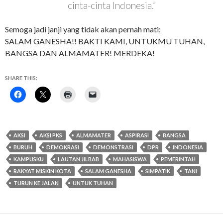
cinta-cinta Indonesia.”
Semoga jadi janji yang tidak akan pernah mati:
SALAM GANESHA!! BAKTI KAMI, UNTUKMU TUHAN,
BANGSA DAN ALMAMATER! MERDEKA!
SHARE THIS:
AKSI
AKSI PKS
ALMAMATER
ASPIRASI
BANGSA
BURUH
DEMOKRASI
DEMONSTRASI
DPR
INDONESIA
KAMPUSKU
LAUTAN JILBAB
MAHASISWA
PEMERINTAH
RAKYAT MISKIN KOTA
SALAM GANESHA
SIMPATIK
TANI
TURUN KE JALAN
UNTUK TUHAN