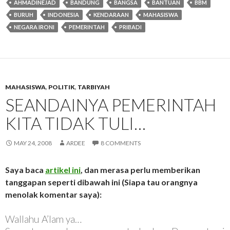
AHMADINEJAD
BANDUNG
BANGSA
BANTUAN
BBM
BURUH
INDONESIA
KENDARAAN
MAHASISWA
NEGARA IRONI
PEMERINTAH
PRIBADI
MAHASISWA
,
POLITIK
,
TARBIYAH
SEANDAINYA PEMERINTAH
KITA TIDAK TULI…
MAY 24, 2008
ARDEE
8 COMMENTS
Saya baca
artikel ini
, dan merasa perlu memberikan
tanggapan seperti dibawah ini (Siapa tau orangnya
menolak komentar saya):
Wallahu A’lam ya…