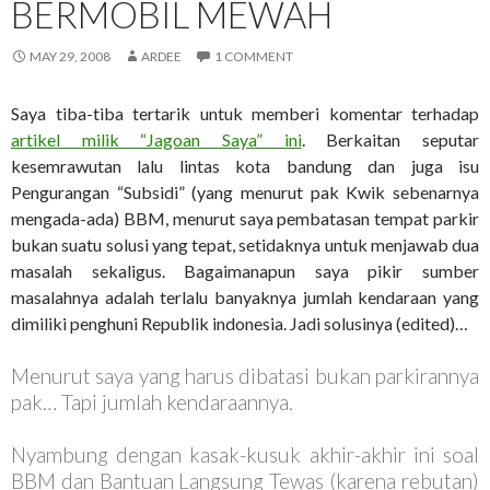
BERMOBIL MEWAH
MAY 29, 2008
ARDEE
1 COMMENT
Saya tiba-tiba tertarik untuk memberi komentar terhadap
artikel milik “Jagoan Saya” ini
. Berkaitan seputar
kesemrawutan lalu lintas kota bandung dan juga isu
Pengurangan “Subsidi” (yang menurut pak Kwik sebenarnya
mengada-ada) BBM, menurut saya pembatasan tempat parkir
bukan suatu solusi yang tepat, setidaknya untuk menjawab dua
masalah sekaligus. Bagaimanapun saya pikir sumber
masalahnya adalah terlalu banyaknya jumlah kendaraan yang
dimiliki penghuni Republik indonesia. Jadi solusinya (edited)…
Menurut saya yang harus dibatasi bukan parkirannya
pak… Tapi jumlah kendaraannya.
Nyambung dengan kasak-kusuk akhir-akhir ini soal
BBM dan Bantuan Langsung Tewas (karena rebutan)