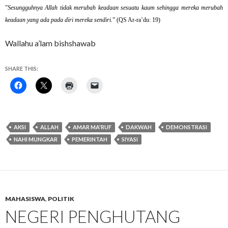
”
Sesungguhnya Allah tidak merubah keadaan sesuatu kaum sehingga mereka merubah
keadaan yang ada pada diri mereka sendiri.
” (QS Ar-ra’du: 19)
Wallahu a’lam bishshawab
SHARE THIS:
AKSI
ALLAH
AMAR MA'RUF
DAKWAH
DEMONSTRASI
NAHI MUNGKAR
PEMERINTAH
SIYASI
MAHASISWA
,
POLITIK
NEGERI PENGHUTANG