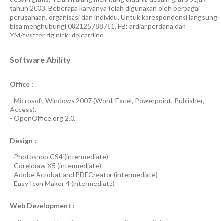
tahun 2003. Beberapa karyanya telah digunakan oleh berbagai
perusahaan, organisasi dan individu. Untuk korespondensi langsung
bisa menghubungi 082125788781, FB: ardianperdana dan
YM/twitter dg nick: delcardino.
Software Ability
Office :
-
Microsoft Windows 2007
(Word, Excel, Powerpoint, Publisher,
Access),
-
OpenOffice.org 2.0.
Design :
-
Photoshop CS4
(
intermediate
)
-
Coreldraw X5
(
intermediate
)
-
Adobe Acrobat
and
PDFCreator
(
intermediate
)
-
Easy Icon Maker 4
(
intermediate
)
Web Development :