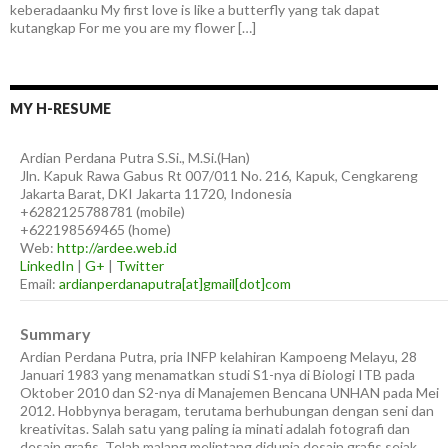
keberadaanku My first love is like a butterfly yang tak dapat
kutangkap For me you are my flower […]
MY H-RESUME
Ardian
Perdana Putra
S.Si., M.Si.(Han)
Jln. Kapuk Rawa Gabus Rt 007/011 No. 216, Kapuk, Cengkareng
Jakarta Barat
,
DKI Jakarta
11720
,
Indonesia
+6282125788781
(
mobile
)
+622198569465
(
home
)
Web:
http://ardee.web.id
LinkedIn
|
G+
|
Twitter
Email:
ardianperdanaputra[at]gmail[dot]com
Summary
Ardian Perdana Putra, pria INFP kelahiran Kampoeng Melayu, 28
Januari 1983 yang menamatkan studi S1-nya di Biologi ITB pada
Oktober 2010 dan S2-nya di Manajemen Bencana UNHAN pada Mei
2012. Hobbynya beragam, terutama berhubungan dengan seni dan
kreativitas. Salah satu yang paling ia minati adalah fotografi dan
desain grafis. Telah malang melintang didunia desain grafis sejak