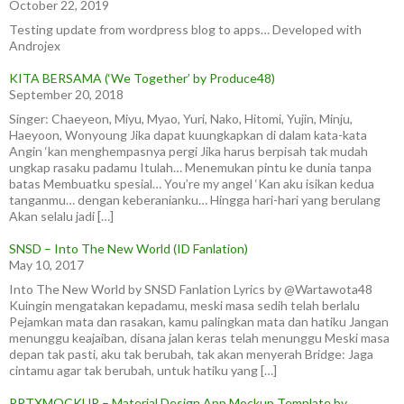
October 22, 2019
Testing update from wordpress blog to apps… Developed with
Androjex
KITA BERSAMA (‘We Together’ by Produce48)
September 20, 2018
Singer: Chaeyeon, Miyu, Myao, Yuri, Nako, Hitomi, Yujin, Minju,
Haeyoon, Wonyoung Jika dapat kuungkapkan di dalam kata-kata
Angin ‘kan menghempasnya pergi Jika harus berpisah tak mudah
ungkap rasaku padamu Itulah… Menemukan pintu ke dunia tanpa
batas Membuatku spesial… You’re my angel ‘Kan aku isikan kedua
tanganmu… dengan keberanianku… Hingga hari-hari yang berulang
Akan selalu jadi […]
SNSD – Into The New World (ID Fanlation)
May 10, 2017
Into The New World by SNSD Fanlation Lyrics by @Wartawota48
Kuingin mengatakan kepadamu, meski masa sedih telah berlalu
Pejamkan mata dan rasakan, kamu palingkan mata dan hatiku Jangan
menunggu keajaiban, disana jalan keras telah menunggu Meski masa
depan tak pasti, aku tak berubah, tak akan menyerah Bridge: Jaga
cintamu agar tak berubah, untuk hatiku yang […]
PPTXMOCKUP – Material Design App Mockup Template by