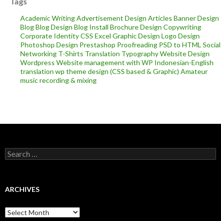
Tags
Academic Writing
Advertisement Design
Articles
Banner Design
Blog
Blog Design
Blog Install
Brochure Design
Copywriting
Corporate Identity
CSS
Excel
Graphic Design
Logo Design
Photoshop Design
Prestashop
Proofreading
PSD to HTML
Social
Networking
T-Shirts
Translation
Typography
Website Design
Wordpress
Website management with WP
Indonesian-English
translation
wp theme design (CSS based & Graphic)
Amateur
music recording & mixing
Search
for:
ARCHIVES
Archives