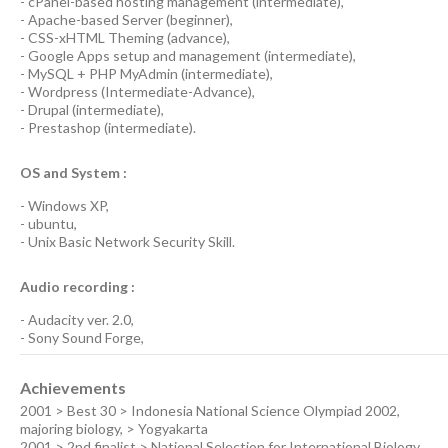
-
cPanel-based hosting management
(
intermediate
),
-
Apache-based Server
(
beginner
),
-
CSS-xHTML Theming
(
advance
),
-
Google Apps
setup and management (
intermediate
),
-
MySQL + PHP MyAdmin
(
intermediate
),
-
Wordpress
(
Intermediate-Advance
),
-
Drupal
(
intermediate
),
-
Prestashop
(
intermediate
).
OS and System :
-
Windows XP
,
-
ubuntu
,
-
Unix Basic Network Security
Skill.
Audio recording :
-
Audacity ver. 2.0
,
-
Sony Sound Forge
,
Achievements
2001 > Best 30 > Indonesia National Science Olympiad 2002,
majoring biology, > Yogyakarta
2001 > 2nd finalist > National Selection for International Biology