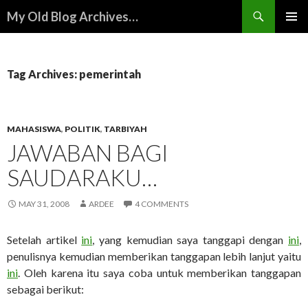
Search
My Old Blog Archives…
SKIP
PRIMAR
TO
MENU
CONTENT
Tag Archives: pemerintah
MAHASISWA
,
POLITIK
,
TARBIYAH
JAWABAN BAGI
SAUDARAKU…
MAY 31, 2008
ARDEE
4 COMMENTS
Setelah artikel
ini
, yang kemudian saya tanggapi dengan
ini
,
penulisnya kemudian memberikan tanggapan lebih lanjut yaitu
ini
. Oleh karena itu saya coba untuk memberikan tanggapan
sebagai berikut: