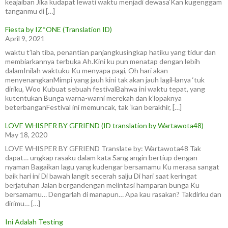
keajaiban Jika kudapat lewati waktu menjadi dewasa‘Kan kugenggam
tanganmu di […]
Fiesta by IZ*ONE (Translation ID)
April 9, 2021
waktu t’lah tiba, penantian panjangkusingkap hatiku yang tidur dan
membiarkannya terbuka Ah.Kini ku pun menatap dengan lebih
dalamInilah waktuku Ku menyapa pagi, Oh hari akan
menyenangkanMimpi yang jauh kini tak akan jauh lagiHanya ‘tuk
diriku, Woo Kubuat sebuah festivalBahwa ini waktu tepat, yang
kutentukan Bunga warna-warni merekah dan k’lopaknya
beterbanganFestival ini memuncak, tak ‘kan berakhir, […]
LOVE WHISPER BY GFRIEND (ID translation by Wartawota48)
May 18, 2020
LOVE WHISPER BY GFRIEND Translate by: Wartawota48 Tak
dapat… ungkap rasaku dalam kata Sang angin bertiup dengan
nyaman Bagaikan lagu yang kudengar bersamamu Ku merasa sangat
baik hari ini Di bawah langit secerah salju Di hari saat keringat
berjatuhan Jalan bergandengan melintasi hamparan bunga Ku
bersamamu… Dengarlah di manapun… Apa kau rasakan? Takdirku dan
dirimu… […]
Ini Adalah Testing