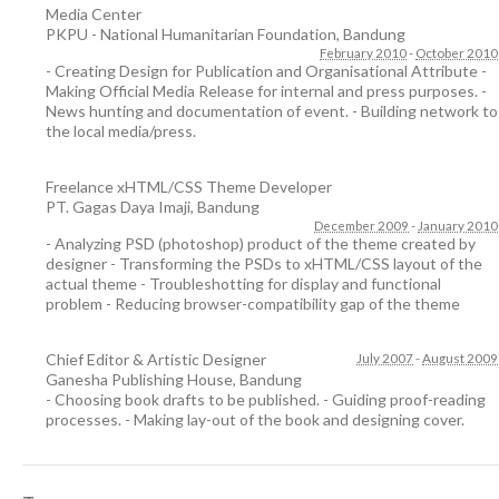
Media Center
PKPU - National Humanitarian Foundation
,
Bandung
February 2010
-
October 2010
- Creating Design for Publication and Organisational Attribute -
Making Official Media Release for internal and press purposes. -
News hunting and documentation of event. - Building network to
the local media/press.
Freelance xHTML/CSS Theme Developer
PT. Gagas Daya Imaji
,
Bandung
December 2009
-
January 2010
- Analyzing PSD (photoshop) product of the theme created by
designer - Transforming the PSDs to xHTML/CSS layout of the
actual theme - Troubleshotting for display and functional
problem - Reducing browser-compatibility gap of the theme
Chief Editor & Artistic Designer
July 2007
-
August 2009
Ganesha Publishing House
,
Bandung
- Choosing book drafts to be published. - Guiding proof-reading
processes. - Making lay-out of the book and designing cover.