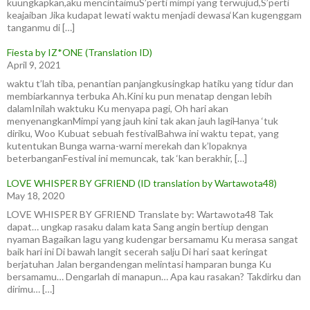
kuungkapkan,aku mencintaimuS’perti mimpi yang terwujud,S’perti
keajaiban Jika kudapat lewati waktu menjadi dewasa‘Kan kugenggam
tanganmu di […]
Fiesta by IZ*ONE (Translation ID)
April 9, 2021
waktu t’lah tiba, penantian panjangkusingkap hatiku yang tidur dan
membiarkannya terbuka Ah.Kini ku pun menatap dengan lebih
dalamInilah waktuku Ku menyapa pagi, Oh hari akan
menyenangkanMimpi yang jauh kini tak akan jauh lagiHanya ‘tuk
diriku, Woo Kubuat sebuah festivalBahwa ini waktu tepat, yang
kutentukan Bunga warna-warni merekah dan k’lopaknya
beterbanganFestival ini memuncak, tak ‘kan berakhir, […]
LOVE WHISPER BY GFRIEND (ID translation by Wartawota48)
May 18, 2020
LOVE WHISPER BY GFRIEND Translate by: Wartawota48 Tak
dapat… ungkap rasaku dalam kata Sang angin bertiup dengan
nyaman Bagaikan lagu yang kudengar bersamamu Ku merasa sangat
baik hari ini Di bawah langit secerah salju Di hari saat keringat
berjatuhan Jalan bergandengan melintasi hamparan bunga Ku
bersamamu… Dengarlah di manapun… Apa kau rasakan? Takdirku dan
dirimu… […]