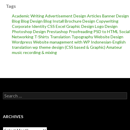
Tags
Academic Writing
Advertisement Design
Articles
Banner Design
Blog
Blog Design
Blog Install
Brochure Design
Copywriting
Corporate Identity
CSS
Excel
Graphic Design
Logo Design
Photoshop Design
Prestashop
Proofreading
PSD to HTML
Social
Networking
T-Shirts
Translation
Typography
Website Design
Wordpress
Website management with WP
Indonesian-English
translation
wp theme design (CSS based & Graphic)
Amateur
music recording & mixing
Search
for:
ARCHIVES
Archives