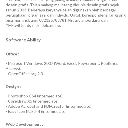
desain grafis. Telah malang melintang didunia desain grafis sejak
tahun 2003. Beberapa karyanya telah digunakan oleh berbagai
perusahaan, organisasi dan individu. Untuk korespondensi langsung
bisa menghubungi 082125788781, FB: ardianperdana dan
YM/twitter dg nick: delcardino.
Software Ability
Office :
-
Microsoft Windows 2007
(Word, Excel, Powerpoint, Publisher,
Access),
-
OpenOffice.org 2.0.
Design :
-
Photoshop CS4
(
intermediate
)
-
Coreldraw X5
(
intermediate
)
-
Adobe Acrobat
and
PDFCreator
(
intermediate
)
-
Easy Icon Maker 4
(
intermediate
)
Web Development :