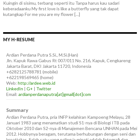
Kuingin di sisimu, terbang seperti itu Tanpa harus kau sadari
keberadaanku My first love is like a butterfly yang tak dapat
kutangkap For me you are my flower […]
MY H-RESUME
Ardian
Perdana Putra
S.Si., M.Si.(Han)
Jln. Kapuk Rawa Gabus Rt 007/011 No. 216, Kapuk, Cengkareng
Jakarta Barat
,
DKI Jakarta
11720
,
Indonesia
+6282125788781
(
mobile
)
+622198569465
(
home
)
Web:
http://ardee.web.id
LinkedIn
|
G+
|
Twitter
Email:
ardianperdanaputra[at]gmail[dot]com
Summary
Ardian Perdana Putra, pria INFP kelahiran Kampoeng Melayu, 28
Januari 1983 yang menamatkan studi S1-nya di Biologi ITB pada
Oktober 2010 dan S2-nya di Manajemen Bencana UNHAN pada Mei
2012. Hobbynya beragam, terutama berhubungan dengan seni dan
kreativitas. Salah satu yang paling ia minati adalah fotografi dan