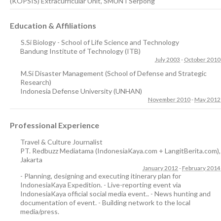
(KOPSIS) Extracurricular Unit, SMUN I Serpong
Education & Affiliations
S.Si Biology - School of Life Science and Technology
Bandung Institute of Technology (ITB)
July 2003
-
October 2010
M.Si Disaster Management (School of Defense and Strategic
Research)
Indonesia Defense University (UNHAN)
November 2010
-
May 2012
Professional Experience
Travel & Culture Journalist
PT. Redbuzz Mediatama (IndonesiaKaya.com + LangitBerita.com)
,
Jakarta
January 2012
-
February 2014
- Planning, designing and executing itinerary plan for
IndonesiaKaya Expedition. - Live-reporting event via
IndonesiaKaya official social media event.. - News hunting and
documentation of event. - Building network to the local
media/press.