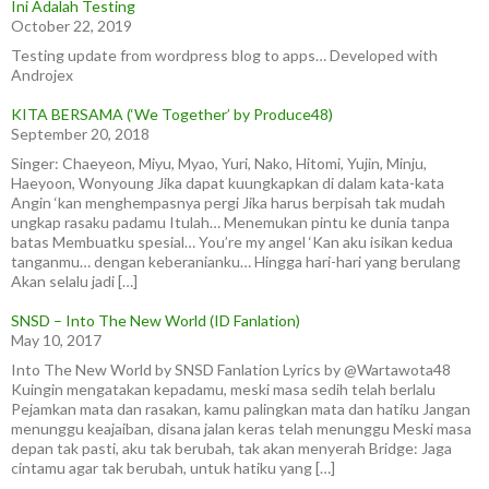
Ini Adalah Testing
October 22, 2019
Testing update from wordpress blog to apps… Developed with
Androjex
KITA BERSAMA (‘We Together’ by Produce48)
September 20, 2018
Singer: Chaeyeon, Miyu, Myao, Yuri, Nako, Hitomi, Yujin, Minju,
Haeyoon, Wonyoung Jika dapat kuungkapkan di dalam kata-kata
Angin ‘kan menghempasnya pergi Jika harus berpisah tak mudah
ungkap rasaku padamu Itulah… Menemukan pintu ke dunia tanpa
batas Membuatku spesial… You’re my angel ‘Kan aku isikan kedua
tanganmu… dengan keberanianku… Hingga hari-hari yang berulang
Akan selalu jadi […]
SNSD – Into The New World (ID Fanlation)
May 10, 2017
Into The New World by SNSD Fanlation Lyrics by @Wartawota48
Kuingin mengatakan kepadamu, meski masa sedih telah berlalu
Pejamkan mata dan rasakan, kamu palingkan mata dan hatiku Jangan
menunggu keajaiban, disana jalan keras telah menunggu Meski masa
depan tak pasti, aku tak berubah, tak akan menyerah Bridge: Jaga
cintamu agar tak berubah, untuk hatiku yang […]