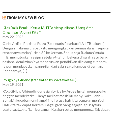
FROM MY NEW BLOG
Kilas Balik Pemilu Ketua IA-ITB: Mengkalibrasi Ulang Arah
Organisasi Alumni Kita *
May 22, 2025
Oleh: Ardian Perdana Putra (Sekretaris Eksekutif IA-ITB Jakarta)
Dengan malu-malu, sosok itu mengungkapkan permasalahan seputar
rencananya melanjutkan S2 ke Jerman. Sebut saja R, alumni muda
ITB, memutuskan resign setelah 4 tahun bekerja di salah satu bank
nasional demi mimpinya meneruskan pendidikan di bidang ekonomi.
Ia pun mendapatkan panggilan dari salah satu kampus di Jerman.
Sebenarnya, […]
Rough by Gfriend (translated by Wartawota48)
May 19, 2021
ROUGH by: GfriendIndonesian Lyrics by Ardee Entah mengapa ku
enggan mendekatimuHanya melihat meski ku menyukaimu ohh…
Semakin kucoba menghampirimuTerasa hati kita semakin menjauh
Hati kita tak dapat bertemuBagai garis yang sejajarTapi kuyakin
suatu saat…kita ‘kan bersama…Ku akan tetap menunggu… Tak dapat