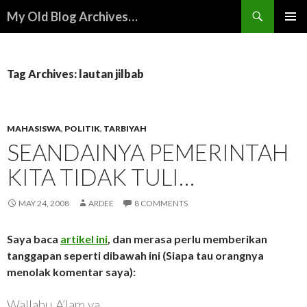
Search
My Old Blog Archives…
SKIP
PRIMAR
TO
MENU
CONTENT
Tag Archives: lautan jilbab
MAHASISWA
,
POLITIK
,
TARBIYAH
SEANDAINYA PEMERINTAH
KITA TIDAK TULI…
MAY 24, 2008
ARDEE
8 COMMENTS
Saya baca
artikel ini
, dan merasa perlu memberikan
tanggapan seperti dibawah ini (Siapa tau orangnya
menolak komentar saya):
Wallahu A’lam ya…