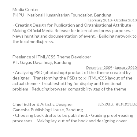
Media Center
PKPU - National Humanitarian Foundation
,
Bandung
February 2010
-
October 2010
- Creating Design for Publication and Organisational Attribute -
Making Official Media Release for internal and press purposes. -
News hunting and documentation of event. - Building network to
the local media/press.
Freelance xHTML/CSS Theme Developer
PT. Gagas Daya Imaji
,
Bandung
December 2009
-
January 2010
- Analyzing PSD (photoshop) product of the theme created by
designer - Transforming the PSDs to xHTML/CSS layout of the
actual theme - Troubleshotting for display and functional
problem - Reducing browser-compatibility gap of the theme
Chief Editor & Artistic Designer
July 2007
-
August 2009
Ganesha Publishing House
,
Bandung
- Choosing book drafts to be published. - Guiding proof-reading
processes. - Making lay-out of the book and designing cover.