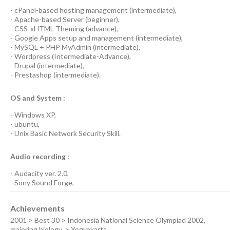
-
cPanel-based hosting management
(
intermediate
),
-
Apache-based Server
(
beginner
),
-
CSS-xHTML Theming
(
advance
),
-
Google Apps
setup and management (
intermediate
),
-
MySQL + PHP MyAdmin
(
intermediate
),
-
Wordpress
(
Intermediate-Advance
),
-
Drupal
(
intermediate
),
-
Prestashop
(
intermediate
).
OS and System :
-
Windows XP
,
-
ubuntu
,
-
Unix Basic Network Security
Skill.
Audio recording :
-
Audacity ver. 2.0
,
-
Sony Sound Forge
,
Achievements
2001 > Best 30 > Indonesia National Science Olympiad 2002,
majoring biology, > Yogyakarta