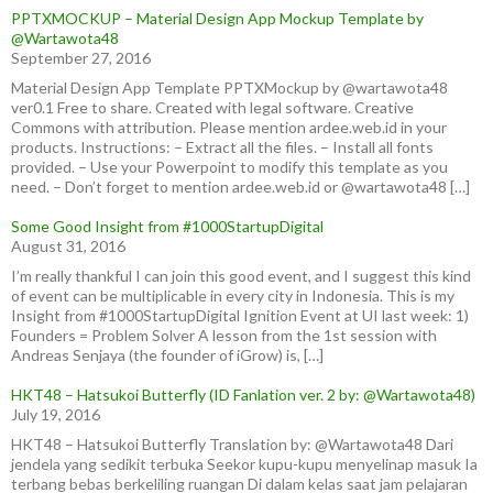
PPTXMOCKUP – Material Design App Mockup Template by
@Wartawota48
September 27, 2016
Material Design App Template PPTXMockup by @wartawota48
ver0.1 Free to share. Created with legal software. Creative
Commons with attribution. Please mention ardee.web.id in your
products. Instructions: – Extract all the files. – Install all fonts
provided. – Use your Powerpoint to modify this template as you
need. – Don’t forget to mention ardee.web.id or @wartawota48 […]
Some Good Insight from #1000StartupDigital
August 31, 2016
I’m really thankful I can join this good event, and I suggest this kind
of event can be multiplicable in every city in Indonesia. This is my
Insight from #1000StartupDigital Ignition Event at UI last week: 1)
Founders = Problem Solver A lesson from the 1st session with
Andreas Senjaya (the founder of iGrow) is, […]
HKT48 – Hatsukoi Butterfly (ID Fanlation ver. 2 by: @Wartawota48)
July 19, 2016
HKT48 – Hatsukoi Butterfly Translation by: @Wartawota48 Dari
jendela yang sedikit terbuka Seekor kupu-kupu menyelinap masuk Ia
terbang bebas berkeliling ruangan Di dalam kelas saat jam pelajaran