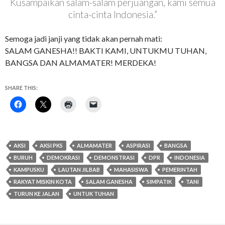
Kusampaikan salam-salam perjuangan, kami semua
cinta-cinta Indonesia.”
Semoga jadi janji yang tidak akan pernah mati:
SALAM GANESHA!! BAKTI KAMI, UNTUKMU TUHAN,
BANGSA DAN ALMAMATER! MERDEKA!
SHARE THIS:
AKSI
AKSI PKS
ALMAMATER
ASPIRASI
BANGSA
BURUH
DEMOKRASI
DEMONSTRASI
DPR
INDONESIA
KAMPUSKU
LAUTAN JILBAB
MAHASISWA
PEMERINTAH
RAKYAT MISKIN KOTA
SALAM GANESHA
SIMPATIK
TANI
TURUN KE JALAN
UNTUK TUHAN