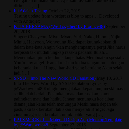
Dengarlah di manapun… Apa kau rasakan? Takdirku dan
dirimu… […]
Ini Adalah Testing
October 22, 2019
Testing update from wordpress blog to apps… Developed
with Androjex
KITA BERSAMA (‘We Together’ by Produce48)
September
20, 2018
Singer: Chaeyeon, Miyu, Myao, Yuri, Nako, Hitomi, Yujin,
Minju, Haeyoon, Wonyoung Jika dapat kuungkapkan di
dalam kata-kata Angin ‘kan menghempasnya pergi Jika harus
berpisah tak mudah ungkap rasaku padamu Itulah…
Menemukan pintu ke dunia tanpa batas Membuatku spesial…
You’re my angel ‘Kan aku isikan kedua tanganmu… dengan
keberanianku… Hingga hari-hari yang berulang Akan selalu
jadi […]
SNSD – Into The New World (ID Fanlation)
May 10, 2017
Into The New World by SNSD Fanlation Lyrics by
@Wartawota48 Kuingin mengatakan kepadamu, meski masa
sedih telah berlalu Pejamkan mata dan rasakan, kamu
palingkan mata dan hatiku Jangan menunggu keajaiban,
disana jalan keras telah menunggu Meski masa depan tak
pasti, aku tak berubah, tak akan menyerah Bridge: Jaga
cintamu agar tak berubah, untuk hatiku yang […]
PPTXMOCKUP – Material Design App Mockup Template
by @Wartawota48
September 27, 2016