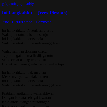
gakpentingbgt
,
tarbiyah
Ini Langkahku… (Versi Plesetan)
June 11, 2008
ardee
1 Comment
Ini langkahku… Nggak ragu-ragu
Walaupun ortu… belum setuju
Ini langkahku… terus melaju
Walau kontrakan… masih nunggak melulu
Walau saingan dikanan kiriku
Tapi kuingat dia masih dijaga ortu
Siapa cepat datang lebih dulu
Berhak meminang kalau si akhwat setuju
Ini langkahku… gak mau tau
Meski maisyah… tidak menentu
Ini langkahku… terus melaju
Walau kontrakan… masih nunggak melulu
Pastikan langkahmu wahai ikhwan
Dengan biodata sebagai tawaran
Kalo ditolak jangan pundungan
Karena akhwat… masih ribuan