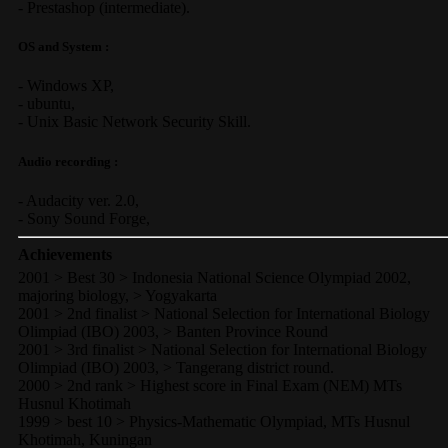
-
Prestashop
(
intermediate
).
OS and System :
-
Windows XP
,
-
ubuntu
,
-
Unix Basic Network Security
Skill.
Audio recording :
-
Audacity ver. 2.0
,
-
Sony Sound Forge
,
Achievements
2001 > Best 30 > Indonesia National Science Olympiad 2002,
majoring biology, > Yogyakarta
2001 > 2nd finalist > National Selection for International Biology
Olimpiad (IBO) 2003, > Banten Province Round
2001 > 3rd finalist > National Selection for International Biology
Olimpiad (IBO) 2003, > Tangerang district round.
2000 > 2nd rank > Highest score in Final Exam (NEM) MTs
Husnul Khotimah
1999 > best 10 > Physics-Mathematic Olympiad, MTs Husnul
Khotimah, Kuningan