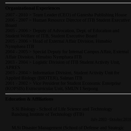
Organizational Experiences
2007 - 2010 > Team Leader (CEO) of Ganesha Publishing House
2006 - 2007 > Human Resource Director of ITB Student Executive
Board
2005 - 2006 > Deputy of Advocation, Dept. of Education and
Student Welfare of ITB, Student Executive Board
2005 - 2006 > Head of External Affair Division, Himabio
Nymphaea ITB
2004 - 2005 > Special Deputy for Internal Campus Affair, External
Affair Division, Himabio Nymphaea ITB
2003 - 2004 > Logistic Division of ITB Student Activity Unit,
APRES
2003 - 2004 > Information Division, Student Activity Unit for
Applied Biology (BIOTER), Salman ITB
2001 - 2002 > Vice President for Student Economic Enterprise
(KOPSIS) Extracurricular Unit, SMUN I Serpong
Education & Affiliations
S.Si Biology - School of Life Science and Technology
Bandung Institute of Technology (ITB)
July 2003
-
October 201
M.Si Disaster Management (School of Defense and Strategic