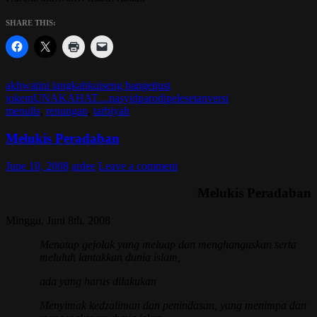
SHARE THIS:
akhwat
ini langkahku
iseng banget
just
joke
mUNAKAHAT....
nasyid
parodi
pelesetan
versi
menulis
,
renungan
,
tarbiyah
Melukis Peradaban
June 10, 2008
ardee
Leave a comment
Melukis Peradaban
Minggu,
Juni
8th, 200
8
Menatap gejolak yang meluap dan menghanguskan serta
meluluh lantakkan dunia islam,
ada yang harus dilakukan
Menyimak kedzaliman dan penindasan, yang menimpa dan