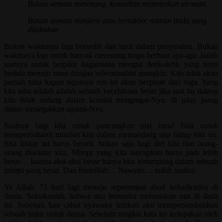
Bukan semata merenung, kemudian meneteskan airmata
Bukan semata menjerit atau bertakbir, namun tiada yang
dilakukan
Bukan waktunya lagi bersedih dan larut dalam penyesalan. Bukan
waktunya lagi untuk banyak merenung tanpa berbuat apa-apa. Inilah
saatnya untuk berpikir bagaimana mengisi detik-detik yang terus
berlalu menuju maut dengan sebermanfaat mungkin. Kita tidak akan
pernah tahu kapan tepatnya ruh ini akan berpisah dari raga. Yang
kita tahu adalah adalah sebuah kecelakaan besar jika saat itu datang
kita tidak sedang dalam kondisi mengingat-Nya, di jalan juang
dalam menegakkan agama-Nya.
Saatnya bagi kita untuk pancangkan niat baru! Niat untuk
memperbaharui mindset kita dalam memandang sisa hidup kita ini.
Sisa hidup ini harus berarti, bukan saja bagi diri kita dan orang-
orang disekitar kita. Mimpi yang kita tancapkan harus jauh lebih
besar… karena aksi-aksi besar hanya bisa tertampung dalam sebuah
mimpi yang besar. Dan Bismillah… Nawaitu… inilah niatku!
Ya Allah, 71 hari lagi menuju seperempat abad kehadiranku di
dunia. Saksikanlah, bahwa aku berusaha meluruskan niat di dada
ini. Sebelum kau cabut nyawaku izinkan aku mempersembahkan
sebuah buku untuk dunia. Sebelum rangkai kata ini terlupakan oleh