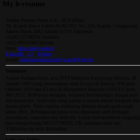
My h-resume
Ardian
Perdana Putra
S.Si., M.Si.(Han)
Jln. Kapuk Rawa Gabus Rt 007/011 No. 216, Kapuk, Cengkareng
Jakarta Barat
,
DKI Jakarta
11720
,
Indonesia
+6282125788781
(
mobile
)
+622198569465
(
home
)
Web:
http://ardee.web.id
LinkedIn
|
G+
|
Twitter
Email:
ardianperdanaputra[at]gmail[dot]com
Summary
Ardian Perdana Putra, pria INFP kelahiran Kampoeng Melayu, 28
Januari 1983 yang menamatkan studi S1-nya di Biologi ITB pada
Oktober 2010 dan S2-nya di Manajemen Bencana UNHAN pada
Mei 2012. Hobbynya beragam, terutama berhubungan dengan seni
dan kreativitas. Salah satu yang paling ia minati adalah fotografi dan
desain grafis. Telah malang melintang didunia desain grafis sejak
tahun 2003. Beberapa karyanya telah digunakan oleh berbagai
perusahaan, organisasi dan individu. Untuk korespondensi langsung
bisa menghubungi 082125788781, FB: ardianperdana dan
YM/twitter dg nick: delcardino.
Software Ability