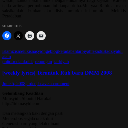
waktu, izinkan aku untuk mengabadikannya bagi sejarah. Karena
tiada artinya permohonan ini tanpa ridha-Mu yaa Rabb… maka
saksikanlah! Izinkan aku disisa umurku ini untuk… Melukis
Peradaban!
SHARE THIS:
islam
izis
melukis
nasyid
ngeblog
Peradaban
tarbiyah
tekad
ustadziyatul
alam
puito-melankolik
,
renungan
,
tarbiyah
[weekly lyrics] Teruntuk Ruh baru DMM 2008
June 5, 2008
ardee
Leave a comment
Gelombang Keadilan
Munsyid : Shoutul Harokah
http://liriknasyid.com
Dan melangkah kaki dengan pasti
Menerobos segala onak duri
Generasi baru yang telah dinanti