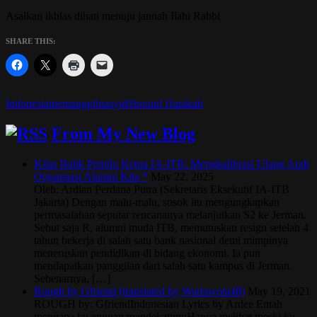
Asalkan ikhlas dihati menuju jannah Ilahi Rabbi
SHARE THIS:
Indonesia
memanggil
nasyid
Shoutul Harakah
From My New Blog
Kilas Balik Pemilu Ketua IA-ITB: Mengkalibrasi Ulang Arah
Organisasi Alumni Kita *
May 22, 2025
Oleh: Ardian Perdana Putra (Sekretaris Eksekutif IA-ITB
Jakarta) Dengan malu-malu, sosok itu mengungkapkan
permasalahan seputar rencananya melanjutkan S2 ke Jerman.
Sebut saja R, alumni muda ITB, memutuskan resign setelah 4
tahun bekerja di salah satu bank nasional demi mimpinya
meneruskan pendidikan di bidang ekonomi. Ia pun
mendapatkan panggilan dari salah satu kampus di Jerman.
Sebenarnya, […]
Rough by Gfriend (translated by Wartawota48)
May 19, 2021
ROUGH by: GfriendIndonesian Lyrics by Ardee Entah
mengapa ku enggan mendekatimuHanya melihat meski ku