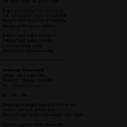
Tak takut dicaci tak gentar mati
Bagai gelombang terus menerjang
Tuk tumbangkan segala kezhaliman
Dengan tulus ikhlas untuk keadilan
Hingga pertiwi gapai sejahtera
Takkan surut walau selangkah
Takkan henti walau sejenak
Cita kami hidup mulia
Atau syahid mendapat surga
========================
Indonesia Memanggil
Album : Ini Langkahku
Munsyid : Shoutul Harokah
http://liriknasyid.com
ha… ha… ha…
Singsingkan lengan baju pancangkan asa
Ukirlah hari esok pertiwi jaya
Bergandengan tangan tuk meraih ridho Allah
Buatlah negri ini selalu tersenyum