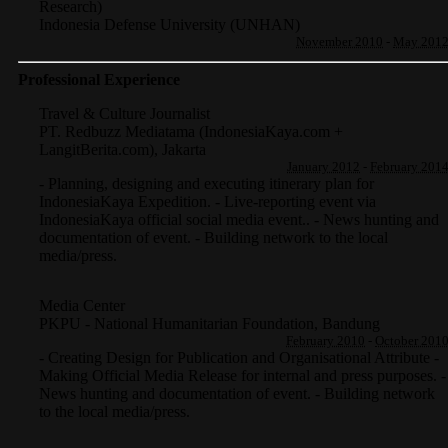
Research)
Indonesia Defense University (UNHAN)
November 2010
-
May 201
Professional Experience
Travel & Culture Journalist
PT. Redbuzz Mediatama (IndonesiaKaya.com +
LangitBerita.com)
,
Jakarta
January 2012
-
February 201
- Planning, designing and executing itinerary plan for
IndonesiaKaya Expedition. - Live-reporting event via
IndonesiaKaya official social media event.. - News hunting and
documentation of event. - Building network to the local
media/press.
Media Center
PKPU - National Humanitarian Foundation
,
Bandung
February 2010
-
October 201
- Creating Design for Publication and Organisational Attribute -
Making Official Media Release for internal and press purposes. -
News hunting and documentation of event. - Building network
to the local media/press.