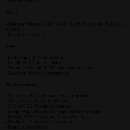
Office :
-
Microsoft Windows 2007
(Word, Excel, Powerpoint, Publisher,
Access),
-
OpenOffice.org 2.0.
Design :
-
Photoshop CS4
(
intermediate
)
-
Coreldraw X5
(
intermediate
)
-
Adobe Acrobat
and
PDFCreator
(
intermediate
)
-
Easy Icon Maker 4
(
intermediate
)
Web Development :
-
cPanel-based hosting management
(
intermediate
),
-
Apache-based Server
(
beginner
),
-
CSS-xHTML Theming
(
advance
),
-
Google Apps
setup and management (
intermediate
),
-
MySQL + PHP MyAdmin
(
intermediate
),
-
Wordpress
(
Intermediate-Advance
),
-
Drupal
(
intermediate
),