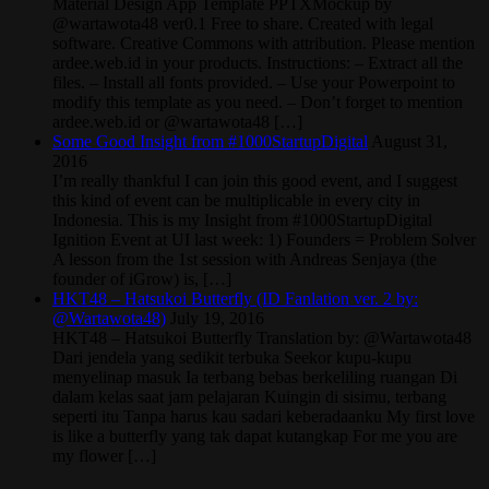
Material Design App Template PPTXMockup by
@wartawota48 ver0.1 Free to share. Created with legal
software. Creative Commons with attribution. Please mention
ardee.web.id in your products. Instructions: – Extract all the
files. – Install all fonts provided. – Use your Powerpoint to
modify this template as you need. – Don’t forget to mention
ardee.web.id or @wartawota48 […]
Some Good Insight from #1000StartupDigital
August 31,
2016
I’m really thankful I can join this good event, and I suggest
this kind of event can be multiplicable in every city in
Indonesia. This is my Insight from #1000StartupDigital
Ignition Event at UI last week: 1) Founders = Problem Solver
A lesson from the 1st session with Andreas Senjaya (the
founder of iGrow) is, […]
HKT48 – Hatsukoi Butterfly (ID Fanlation ver. 2 by:
@Wartawota48)
July 19, 2016
HKT48 – Hatsukoi Butterfly Translation by: @Wartawota48
Dari jendela yang sedikit terbuka Seekor kupu-kupu
menyelinap masuk Ia terbang bebas berkeliling ruangan Di
dalam kelas saat jam pelajaran Kuingin di sisimu, terbang
seperti itu Tanpa harus kau sadari keberadaanku My first love
is like a butterfly yang tak dapat kutangkap For me you are
my flower […]