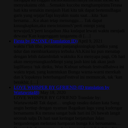
menyukaimu ohh…Semakin kucoba menghampirimuTerasa
hati kita semakin menjauh Hati kita tak dapat bertemuBagai
garis yang sejajarTapi kuyakin suatu saat…kita ‘kan
bersama…Ku akan tetap menunggu… Tak dapat
kuungkapkan,aku mencintaimuS’perti mimpi yang
terwujud,S’perti keajaiban Jika kudapat lewati waktu menjadi
dewasa‘Kan kugenggam tanganmu di […]
Fiesta by IZ*ONE (Translation ID)
April 9, 2021
waktu t’lah tiba, penantian panjangkusingkap hatiku yang
tidur dan membiarkannya terbuka Ah.Kini ku pun menatap
dengan lebih dalamInilah waktuku Ku menyapa pagi, Oh hari
akan menyenangkanMimpi yang jauh kini tak akan jauh
lagiHanya ‘tuk diriku, Woo Kubuat sebuah festivalBahwa ini
waktu tepat, yang kutentukan Bunga warna-warni merekah
dan k’lopaknya beterbanganFestival ini memuncak, tak ‘kan
berakhir, […]
LOVE WHISPER BY GFRIEND (ID translation by
Wartawota48)
May 18, 2020
LOVE WHISPER BY GFRIEND Translate by:
Wartawota48 Tak dapat… ungkap rasaku dalam kata Sang
angin bertiup dengan nyaman Bagaikan lagu yang kudengar
bersamamu Ku merasa sangat baik hari ini Di bawah langit
secerah salju Di hari saat keringat berjatuhan Jalan
bergandengan melintasi hamparan bunga Ku bersamamu…