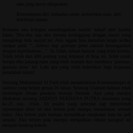
ada yang harus ditegaskan
Kemantapan diri, kekuatan azam, kemurnian asas, dan
kejelasan tujuan.
Kemarin aku tertegun mendengarkan nasyid ‘tekad’ dari Izzatul
Islam
.
Tiba-tiba saja aku merasa tersinggung dengan narasi yang
mengiringi lirik nasyid ini. Aku nggak bisa menahan tangis ketika
sampai pada “…
bahwa tiap goresan pena adalah kesungguhan
dengan keprihatinan…
”. Ya Allah, sekian banyak yang telah kutulis.
Telah lebih dari 400 posting yang terpapar di blog ini. Telah entah
berapa ribu pasang mata yang telah mampir dan membaca ‘goresan-
goresan pena’ ini. Lalu apa yang telah kuberikan bagi kejayaan
peradaban islam?
Seorang Muhammad Al Fatih telah menaklukkan Konstantinopel di
usianya yang belum genap 20 tahun. Seorang Usamah bahkan telah
memimpin ribuan pasukan menuju Yarmuk. Apa yang mampu
dilakukan seorang ARDIAN PERDANA PUTRA diusianya yang
ke-25 yaa.. Allah. Di usiaku yang sebentar lagi menyentuh
seperempat abad ini aku belum pula mampu menuliskan sebuah
buku. Aku belum pula mampu menjadikan rangkaian kata ini jadi
senjata. Aku belum pula mampu menjadikan ribuan paragraf ini
menjadi benteng kokoh.