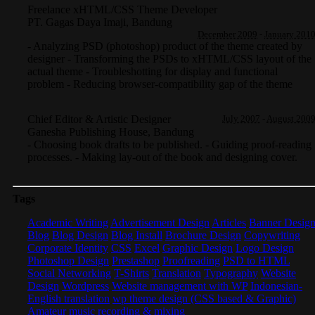
Freelance xHTML/CSS Theme Developer
PT. Gagas Daya Imaji
,
Bandung
December 2009
-
January 201
- Analyzing PSD (photoshop) product of the theme created by
designer - Transforming the PSDs to xHTML/CSS layout of the
actual theme - Troubleshotting for display and functional
problem - Reducing browser-compatibility gap of the theme
Chief Editor & Artistic Designer
July 2007
-
August 200
Ganesha Publishing House
,
Bandung
- Choosing book drafts to be published. - Guiding proof-reading
processes. - Making lay-out of the book and designing cover.
Tags
Academic Writing
Advertisement Design
Articles
Banner Desig
Blog
Blog Design
Blog Install
Brochure Design
Copywriting
Corporate Identity
CSS
Excel
Graphic Design
Logo Design
Photoshop Design
Prestashop
Proofreading
PSD to HTML
Social Networking
T-Shirts
Translation
Typography
Website
Design
Wordpress
Website management with WP
Indonesian-
English translation
wp theme design (CSS based & Graphic)
Amateur music recording & mixing