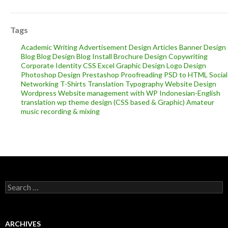
Tags
Academic Writing
Advertisement Design
Articles
Banner Design
Blog
Blog Design
Blog Install
Brochure Design
Copywriting
Corporate Identity
CSS
Excel
Graphic Design
Logo Design
Photoshop Design
Prestashop
Proofreading
PSD to HTML
Social
Networking
T-Shirts
Translation
Typography
Website Design
Wordpress
Website management with WP
Indonesian-English
translation
wp theme design (CSS based & Graphic)
Amateur
music recording & mixing
Search
for:
ARCHIVES