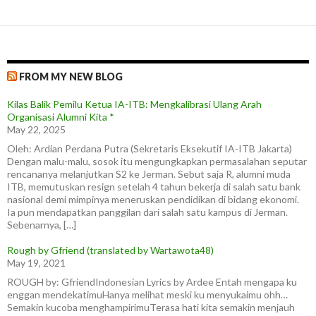
FROM MY NEW BLOG
Kilas Balik Pemilu Ketua IA-ITB: Mengkalibrasi Ulang Arah
Organisasi Alumni Kita *
May 22, 2025
Oleh: Ardian Perdana Putra (Sekretaris Eksekutif IA-ITB Jakarta)
Dengan malu-malu, sosok itu mengungkapkan permasalahan seputar
rencananya melanjutkan S2 ke Jerman. Sebut saja R, alumni muda
ITB, memutuskan resign setelah 4 tahun bekerja di salah satu bank
nasional demi mimpinya meneruskan pendidikan di bidang ekonomi.
Ia pun mendapatkan panggilan dari salah satu kampus di Jerman.
Sebenarnya, […]
Rough by Gfriend (translated by Wartawota48)
May 19, 2021
ROUGH by: GfriendIndonesian Lyrics by Ardee Entah mengapa ku
enggan mendekatimuHanya melihat meski ku menyukaimu ohh…
Semakin kucoba menghampirimuTerasa hati kita semakin menjauh