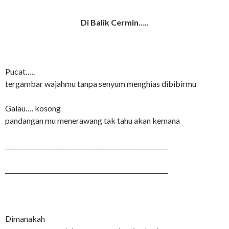
Di Balik Cermin…..
Pucat…..
tergambar wajahmu tanpa senyum menghias dibibirmu
Galau…. kosong
pandangan mu menerawang tak tahu akan kemana
_____________________________________________________
_____________________________________________________
Dimanakah