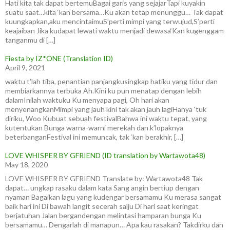
Hati kita tak dapat bertemuBagai garis yang sejajarTapi kuyakin
suatu saat…kita ‘kan bersama…Ku akan tetap menunggu… Tak dapat
kuungkapkan,aku mencintaimuS’perti mimpi yang terwujud,S’perti
keajaiban Jika kudapat lewati waktu menjadi dewasa‘Kan kugenggam
tanganmu di […]
Fiesta by IZ*ONE (Translation ID)
April 9, 2021
waktu t’lah tiba, penantian panjangkusingkap hatiku yang tidur dan
membiarkannya terbuka Ah.Kini ku pun menatap dengan lebih
dalamInilah waktuku Ku menyapa pagi, Oh hari akan
menyenangkanMimpi yang jauh kini tak akan jauh lagiHanya ‘tuk
diriku, Woo Kubuat sebuah festivalBahwa ini waktu tepat, yang
kutentukan Bunga warna-warni merekah dan k’lopaknya
beterbanganFestival ini memuncak, tak ‘kan berakhir, […]
LOVE WHISPER BY GFRIEND (ID translation by Wartawota48)
May 18, 2020
LOVE WHISPER BY GFRIEND Translate by: Wartawota48 Tak
dapat… ungkap rasaku dalam kata Sang angin bertiup dengan
nyaman Bagaikan lagu yang kudengar bersamamu Ku merasa sangat
baik hari ini Di bawah langit secerah salju Di hari saat keringat
berjatuhan Jalan bergandengan melintasi hamparan bunga Ku
bersamamu… Dengarlah di manapun… Apa kau rasakan? Takdirku dan