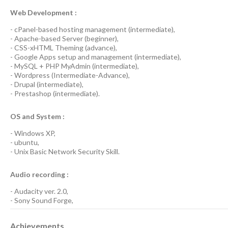
Web Development :
-
cPanel-based hosting management
(
intermediate
),
-
Apache-based Server
(
beginner
),
-
CSS-xHTML Theming
(
advance
),
-
Google Apps
setup and management (
intermediate
),
-
MySQL + PHP MyAdmin
(
intermediate
),
-
Wordpress
(
Intermediate-Advance
),
-
Drupal
(
intermediate
),
-
Prestashop
(
intermediate
).
OS and System :
-
Windows XP
,
-
ubuntu
,
-
Unix Basic Network Security
Skill.
Audio recording :
-
Audacity ver. 2.0
,
-
Sony Sound Forge
,
Achievements