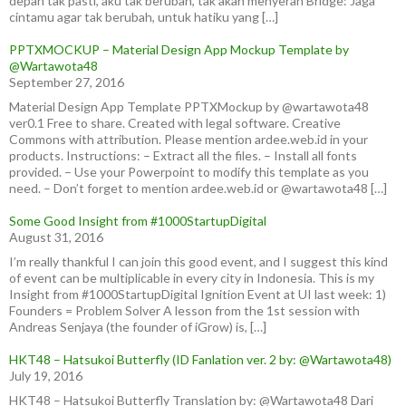
depan tak pasti, aku tak berubah, tak akan menyerah Bridge: Jaga
cintamu agar tak berubah, untuk hatiku yang […]
PPTXMOCKUP – Material Design App Mockup Template by
@Wartawota48
September 27, 2016
Material Design App Template PPTXMockup by @wartawota48
ver0.1 Free to share. Created with legal software. Creative
Commons with attribution. Please mention ardee.web.id in your
products. Instructions: – Extract all the files. – Install all fonts
provided. – Use your Powerpoint to modify this template as you
need. – Don’t forget to mention ardee.web.id or @wartawota48 […]
Some Good Insight from #1000StartupDigital
August 31, 2016
I’m really thankful I can join this good event, and I suggest this kind
of event can be multiplicable in every city in Indonesia. This is my
Insight from #1000StartupDigital Ignition Event at UI last week: 1)
Founders = Problem Solver A lesson from the 1st session with
Andreas Senjaya (the founder of iGrow) is, […]
HKT48 – Hatsukoi Butterfly (ID Fanlation ver. 2 by: @Wartawota48)
July 19, 2016
HKT48 – Hatsukoi Butterfly Translation by: @Wartawota48 Dari