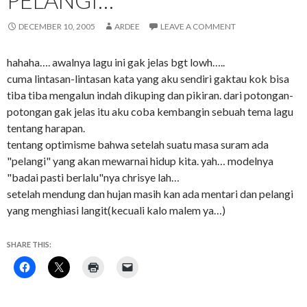
PELANGI…
DECEMBER 10, 2005
ARDEE
LEAVE A COMMENT
hahaha…. awalnya lagu ini gak jelas bgt lowh…..
cuma lintasan-lintasan kata yang aku sendiri gaktau kok bisa
tiba tiba mengalun indah dikuping dan pikiran. dari potongan-
potongan gak jelas itu aku coba kembangin sebuah tema lagu
tentang harapan.
tentang optimisme bahwa setelah suatu masa suram ada
"pelangi" yang akan mewarnai hidup kita. yah… modelnya
"badai pasti berlalu"nya chrisye lah…
setelah mendung dan hujan masih kan ada mentari dan pelangi
yang menghiasi langit(kecuali kalo malem ya…)
SHARE THIS: