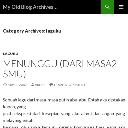
Search
My Old Blog Archives…
SKIP
PRIMAR
TO
MENU
CONTENT
Category Archives: laguku
LAGUKU
MENUNGGU (DARI MASA2
SMU)
MAY 2, 2007
ARDEE
LEAVE A COMMENT
Sebuah lagu dari masa-masa putih abu-abu. Entah aku ciptakan
kapan, yang
pasti ekspresi dari kesepian yang aku alami dan angan yang
melayang entah
kemana. Aku suka lagu ini karena komposisi bass yang aku