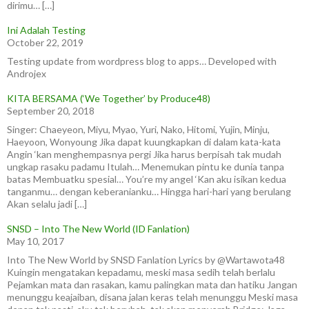
dirimu… […]
Ini Adalah Testing
October 22, 2019
Testing update from wordpress blog to apps… Developed with
Androjex
KITA BERSAMA (‘We Together’ by Produce48)
September 20, 2018
Singer: Chaeyeon, Miyu, Myao, Yuri, Nako, Hitomi, Yujin, Minju,
Haeyoon, Wonyoung Jika dapat kuungkapkan di dalam kata-kata
Angin ‘kan menghempasnya pergi Jika harus berpisah tak mudah
ungkap rasaku padamu Itulah… Menemukan pintu ke dunia tanpa
batas Membuatku spesial… You’re my angel ‘Kan aku isikan kedua
tanganmu… dengan keberanianku… Hingga hari-hari yang berulang
Akan selalu jadi […]
SNSD – Into The New World (ID Fanlation)
May 10, 2017
Into The New World by SNSD Fanlation Lyrics by @Wartawota48
Kuingin mengatakan kepadamu, meski masa sedih telah berlalu
Pejamkan mata dan rasakan, kamu palingkan mata dan hatiku Jangan
menunggu keajaiban, disana jalan keras telah menunggu Meski masa