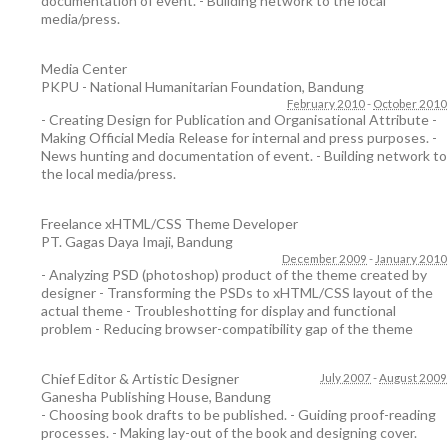
documentation of event. - Building network to the local
media/press.
Media Center
PKPU - National Humanitarian Foundation
,
Bandung
February 2010
-
October 2010
- Creating Design for Publication and Organisational Attribute -
Making Official Media Release for internal and press purposes. -
News hunting and documentation of event. - Building network to
the local media/press.
Freelance xHTML/CSS Theme Developer
PT. Gagas Daya Imaji
,
Bandung
December 2009
-
January 2010
- Analyzing PSD (photoshop) product of the theme created by
designer - Transforming the PSDs to xHTML/CSS layout of the
actual theme - Troubleshotting for display and functional
problem - Reducing browser-compatibility gap of the theme
Chief Editor & Artistic Designer
July 2007
-
August 2009
Ganesha Publishing House
,
Bandung
- Choosing book drafts to be published. - Guiding proof-reading
processes. - Making lay-out of the book and designing cover.