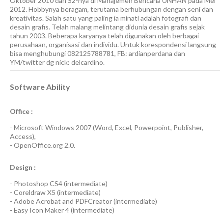
Oktober 2010 dan S2-nya di Manajemen Bencana UNHAN pada Mei
2012. Hobbynya beragam, terutama berhubungan dengan seni dan
kreativitas. Salah satu yang paling ia minati adalah fotografi dan
desain grafis. Telah malang melintang didunia desain grafis sejak
tahun 2003. Beberapa karyanya telah digunakan oleh berbagai
perusahaan, organisasi dan individu. Untuk korespondensi langsung
bisa menghubungi 082125788781, FB: ardianperdana dan
YM/twitter dg nick: delcardino.
Software Ability
Office :
-
Microsoft Windows 2007
(Word, Excel, Powerpoint, Publisher,
Access),
-
OpenOffice.org 2.0.
Design :
-
Photoshop CS4
(
intermediate
)
-
Coreldraw X5
(
intermediate
)
-
Adobe Acrobat
and
PDFCreator
(
intermediate
)
-
Easy Icon Maker 4
(
intermediate
)