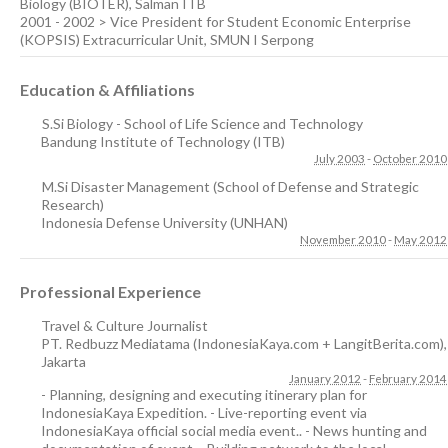
Biology (BIOTER), Salman ITB
2001 - 2002 > Vice President for Student Economic Enterprise
(KOPSIS) Extracurricular Unit, SMUN I Serpong
Education & Affiliations
S.Si Biology - School of Life Science and Technology
Bandung Institute of Technology (ITB)
July 2003
-
October 2010
M.Si Disaster Management (School of Defense and Strategic
Research)
Indonesia Defense University (UNHAN)
November 2010
-
May 2012
Professional Experience
Travel & Culture Journalist
PT. Redbuzz Mediatama (IndonesiaKaya.com + LangitBerita.com)
,
Jakarta
January 2012
-
February 2014
- Planning, designing and executing itinerary plan for
IndonesiaKaya Expedition. - Live-reporting event via
IndonesiaKaya official social media event.. - News hunting and