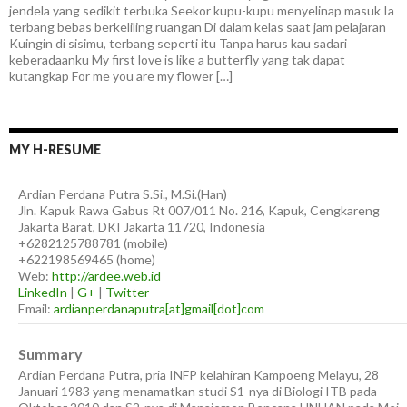
jendela yang sedikit terbuka Seekor kupu-kupu menyelinap masuk Ia
terbang bebas berkeliling ruangan Di dalam kelas saat jam pelajaran
Kuingin di sisimu, terbang seperti itu Tanpa harus kau sadari
keberadaanku My first love is like a butterfly yang tak dapat
kutangkap For me you are my flower […]
MY H-RESUME
Ardian
Perdana Putra
S.Si., M.Si.(Han)
Jln. Kapuk Rawa Gabus Rt 007/011 No. 216, Kapuk, Cengkareng
Jakarta Barat
,
DKI Jakarta
11720
,
Indonesia
+6282125788781
(
mobile
)
+622198569465
(
home
)
Web:
http://ardee.web.id
LinkedIn
|
G+
|
Twitter
Email:
ardianperdanaputra[at]gmail[dot]com
Summary
Ardian Perdana Putra, pria INFP kelahiran Kampoeng Melayu, 28
Januari 1983 yang menamatkan studi S1-nya di Biologi ITB pada