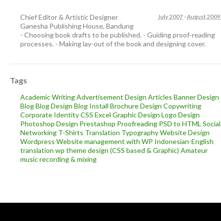
Chief Editor & Artistic Designer
July 2007
-
August 2009
Ganesha Publishing House
,
Bandung
- Choosing book drafts to be published. - Guiding proof-reading
processes. - Making lay-out of the book and designing cover.
Tags
Academic Writing
Advertisement Design
Articles
Banner Design
Blog
Blog Design
Blog Install
Brochure Design
Copywriting
Corporate Identity
CSS
Excel
Graphic Design
Logo Design
Photoshop Design
Prestashop
Proofreading
PSD to HTML
Social
Networking
T-Shirts
Translation
Typography
Website Design
Wordpress
Website management with WP
Indonesian-English
translation
wp theme design (CSS based & Graphic)
Amateur
music recording & mixing