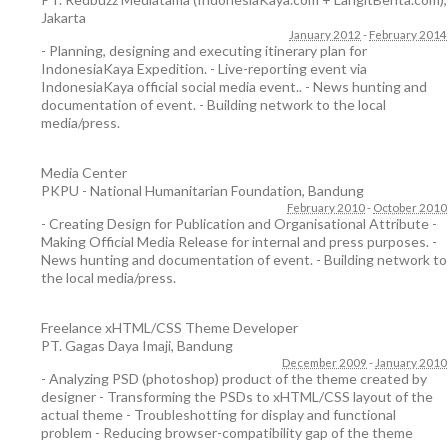
Jakarta
January 2012
-
February 2014
- Planning, designing and executing itinerary plan for
IndonesiaKaya Expedition. - Live-reporting event via
IndonesiaKaya official social media event.. - News hunting and
documentation of event. - Building network to the local
media/press.
Media Center
PKPU - National Humanitarian Foundation
,
Bandung
February 2010
-
October 2010
- Creating Design for Publication and Organisational Attribute -
Making Official Media Release for internal and press purposes. -
News hunting and documentation of event. - Building network to
the local media/press.
Freelance xHTML/CSS Theme Developer
PT. Gagas Daya Imaji
,
Bandung
December 2009
-
January 2010
- Analyzing PSD (photoshop) product of the theme created by
designer - Transforming the PSDs to xHTML/CSS layout of the
actual theme - Troubleshotting for display and functional
problem - Reducing browser-compatibility gap of the theme