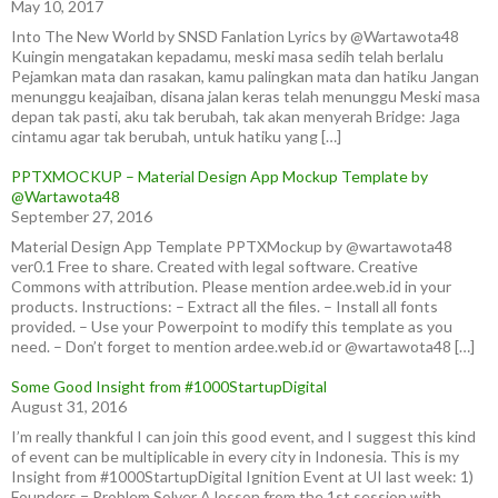
May 10, 2017
Into The New World by SNSD Fanlation Lyrics by @Wartawota48
Kuingin mengatakan kepadamu, meski masa sedih telah berlalu
Pejamkan mata dan rasakan, kamu palingkan mata dan hatiku Jangan
menunggu keajaiban, disana jalan keras telah menunggu Meski masa
depan tak pasti, aku tak berubah, tak akan menyerah Bridge: Jaga
cintamu agar tak berubah, untuk hatiku yang […]
PPTXMOCKUP – Material Design App Mockup Template by
@Wartawota48
September 27, 2016
Material Design App Template PPTXMockup by @wartawota48
ver0.1 Free to share. Created with legal software. Creative
Commons with attribution. Please mention ardee.web.id in your
products. Instructions: – Extract all the files. – Install all fonts
provided. – Use your Powerpoint to modify this template as you
need. – Don’t forget to mention ardee.web.id or @wartawota48 […]
Some Good Insight from #1000StartupDigital
August 31, 2016
I’m really thankful I can join this good event, and I suggest this kind
of event can be multiplicable in every city in Indonesia. This is my
Insight from #1000StartupDigital Ignition Event at UI last week: 1)
Founders = Problem Solver A lesson from the 1st session with