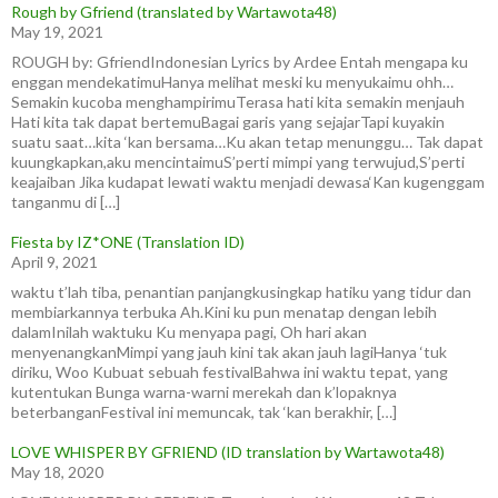
Rough by Gfriend (translated by Wartawota48)
May 19, 2021
ROUGH by: GfriendIndonesian Lyrics by Ardee Entah mengapa ku
enggan mendekatimuHanya melihat meski ku menyukaimu ohh…
Semakin kucoba menghampirimuTerasa hati kita semakin menjauh
Hati kita tak dapat bertemuBagai garis yang sejajarTapi kuyakin
suatu saat…kita ‘kan bersama…Ku akan tetap menunggu… Tak dapat
kuungkapkan,aku mencintaimuS’perti mimpi yang terwujud,S’perti
keajaiban Jika kudapat lewati waktu menjadi dewasa‘Kan kugenggam
tanganmu di […]
Fiesta by IZ*ONE (Translation ID)
April 9, 2021
waktu t’lah tiba, penantian panjangkusingkap hatiku yang tidur dan
membiarkannya terbuka Ah.Kini ku pun menatap dengan lebih
dalamInilah waktuku Ku menyapa pagi, Oh hari akan
menyenangkanMimpi yang jauh kini tak akan jauh lagiHanya ‘tuk
diriku, Woo Kubuat sebuah festivalBahwa ini waktu tepat, yang
kutentukan Bunga warna-warni merekah dan k’lopaknya
beterbanganFestival ini memuncak, tak ‘kan berakhir, […]
LOVE WHISPER BY GFRIEND (ID translation by Wartawota48)
May 18, 2020