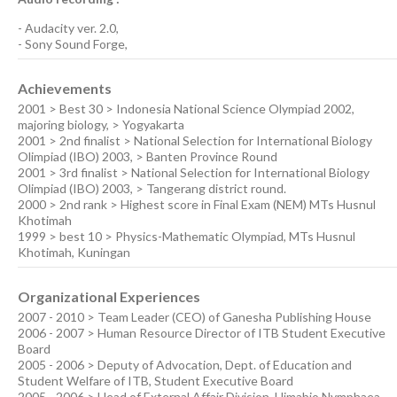
-
Audacity ver. 2.0
,
-
Sony Sound Forge
,
Achievements
2001 > Best 30 > Indonesia National Science Olympiad 2002,
majoring biology, > Yogyakarta
2001 > 2nd finalist > National Selection for International Biology
Olimpiad (IBO) 2003, > Banten Province Round
2001 > 3rd finalist > National Selection for International Biology
Olimpiad (IBO) 2003, > Tangerang district round.
2000 > 2nd rank > Highest score in Final Exam (NEM) MTs Husnul
Khotimah
1999 > best 10 > Physics-Mathematic Olympiad, MTs Husnul
Khotimah, Kuningan
Organizational Experiences
2007 - 2010 > Team Leader (CEO) of Ganesha Publishing House
2006 - 2007 > Human Resource Director of ITB Student Executive
Board
2005 - 2006 > Deputy of Advocation, Dept. of Education and
Student Welfare of ITB, Student Executive Board
2005 - 2006 > Head of External Affair Division, Himabio Nymphaea