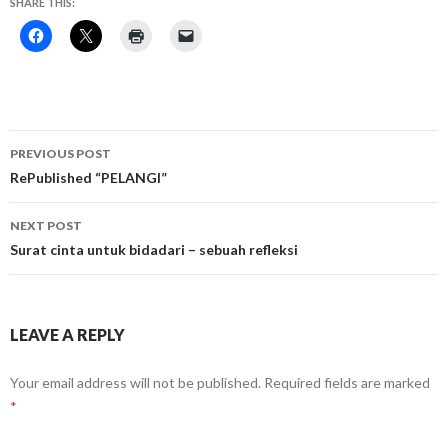
SHARE THIS:
Post
PREVIOUS POST
navigation
RePublished “PELANGI”
NEXT POST
Surat cinta untuk bidadari – sebuah refleksi
LEAVE A REPLY
Your email address will not be published.
Required fields are marked
*