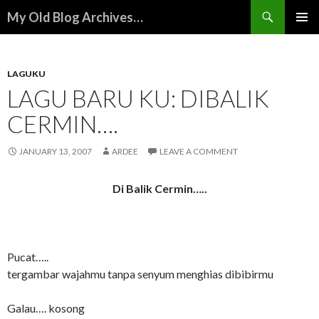
Search
My Old Blog Archives…
SKIP
PRIMAR
TO
MENU
CONTENT
LAGUKU
LAGU BARU KU: DIBALIK
CERMIN….
JANUARY 13, 2007
ARDEE
LEAVE A COMMENT
Di Balik Cermin…..
Pucat…..
tergambar wajahmu tanpa senyum menghias dibibirmu
Galau…. kosong