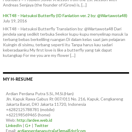
Andreas Senjaya (the founder of iGrow) is, […]
HKT48 – Hatsukoi Butterfly (ID Fanlation ver. 2 by: @Wartawota48)
July 19, 2016
HKT48 – Hatsukoi Butterfly Translation by: @Wartawota48 Dari
jendela yang sedikit terbuka Seekor kupu-kupu menyelinap masuk Ia
terbang bebas berkeliling ruangan Di dalam kelas saat jam pelajaran
Kuingin di sisimu, terbang seperti itu Tanpa harus kau sadari
keberadaanku My first love is like a butterfly yang tak dapat
kutangkap For me you are my flower […]
MY H-RESUME
Ardian
Perdana Putra
S.Si., M.Si.(Han)
Jln. Kapuk Rawa Gabus Rt 007/011 No. 216, Kapuk, Cengkareng
Jakarta Barat
,
DKI Jakarta
11720
,
Indonesia
+6282125788781
(
mobile
)
+622198569465
(
home
)
Web:
http://ardee.web.id
LinkedIn
|
G+
|
Twitter
Email:
ardianperdanaputra[at]gmail[dot]com