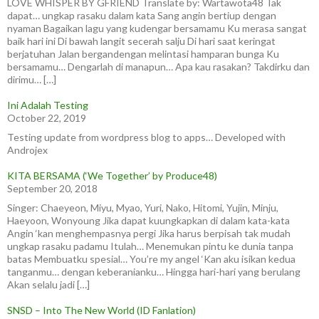
LOVE WHISPER BY GFRIEND Translate by: Wartawota48 Tak
dapat… ungkap rasaku dalam kata Sang angin bertiup dengan
nyaman Bagaikan lagu yang kudengar bersamamu Ku merasa sangat
baik hari ini Di bawah langit secerah salju Di hari saat keringat
berjatuhan Jalan bergandengan melintasi hamparan bunga Ku
bersamamu… Dengarlah di manapun… Apa kau rasakan? Takdirku dan
dirimu… […]
Ini Adalah Testing
October 22, 2019
Testing update from wordpress blog to apps… Developed with
Androjex
KITA BERSAMA (‘We Together’ by Produce48)
September 20, 2018
Singer: Chaeyeon, Miyu, Myao, Yuri, Nako, Hitomi, Yujin, Minju,
Haeyoon, Wonyoung Jika dapat kuungkapkan di dalam kata-kata
Angin ‘kan menghempasnya pergi Jika harus berpisah tak mudah
ungkap rasaku padamu Itulah… Menemukan pintu ke dunia tanpa
batas Membuatku spesial… You’re my angel ‘Kan aku isikan kedua
tanganmu… dengan keberanianku… Hingga hari-hari yang berulang
Akan selalu jadi […]
SNSD – Into The New World (ID Fanlation)