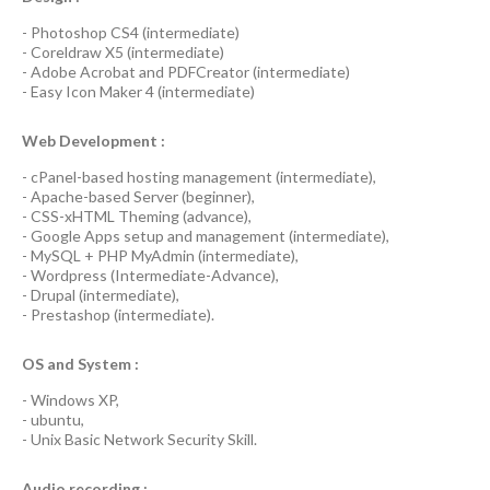
-
Photoshop CS4
(
intermediate
)
-
Coreldraw X5
(
intermediate
)
-
Adobe Acrobat
and
PDFCreator
(
intermediate
)
-
Easy Icon Maker 4
(
intermediate
)
Web Development :
-
cPanel-based hosting management
(
intermediate
),
-
Apache-based Server
(
beginner
),
-
CSS-xHTML Theming
(
advance
),
-
Google Apps
setup and management (
intermediate
),
-
MySQL + PHP MyAdmin
(
intermediate
),
-
Wordpress
(
Intermediate-Advance
),
-
Drupal
(
intermediate
),
-
Prestashop
(
intermediate
).
OS and System :
-
Windows XP
,
-
ubuntu
,
-
Unix Basic Network Security
Skill.
Audio recording :