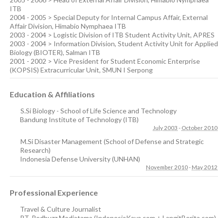
ITB
2004 - 2005 > Special Deputy for Internal Campus Affair, External
Affair Division, Himabio Nymphaea ITB
2003 - 2004 > Logistic Division of ITB Student Activity Unit, APRES
2003 - 2004 > Information Division, Student Activity Unit for Applied
Biology (BIOTER), Salman ITB
2001 - 2002 > Vice President for Student Economic Enterprise
(KOPSIS) Extracurricular Unit, SMUN I Serpong
Education & Affiliations
S.Si Biology - School of Life Science and Technology
Bandung Institute of Technology (ITB)
July 2003
-
October 2010
M.Si Disaster Management (School of Defense and Strategic
Research)
Indonesia Defense University (UNHAN)
November 2010
-
May 2012
Professional Experience
Travel & Culture Journalist
PT. Redbuzz Mediatama (IndonesiaKaya.com + LangitBerita.com)
,