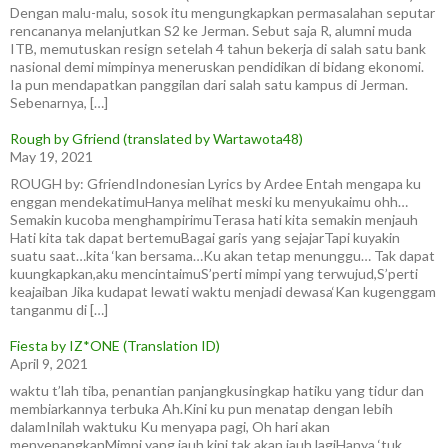
Dengan malu-malu, sosok itu mengungkapkan permasalahan seputar
rencananya melanjutkan S2 ke Jerman. Sebut saja R, alumni muda
ITB, memutuskan resign setelah 4 tahun bekerja di salah satu bank
nasional demi mimpinya meneruskan pendidikan di bidang ekonomi.
Ia pun mendapatkan panggilan dari salah satu kampus di Jerman.
Sebenarnya, […]
Rough by Gfriend (translated by Wartawota48)
May 19, 2021
ROUGH by: GfriendIndonesian Lyrics by Ardee Entah mengapa ku
enggan mendekatimuHanya melihat meski ku menyukaimu ohh…
Semakin kucoba menghampirimuTerasa hati kita semakin menjauh
Hati kita tak dapat bertemuBagai garis yang sejajarTapi kuyakin
suatu saat…kita ‘kan bersama…Ku akan tetap menunggu… Tak dapat
kuungkapkan,aku mencintaimuS’perti mimpi yang terwujud,S’perti
keajaiban Jika kudapat lewati waktu menjadi dewasa‘Kan kugenggam
tanganmu di […]
Fiesta by IZ*ONE (Translation ID)
April 9, 2021
waktu t’lah tiba, penantian panjangkusingkap hatiku yang tidur dan
membiarkannya terbuka Ah.Kini ku pun menatap dengan lebih
dalamInilah waktuku Ku menyapa pagi, Oh hari akan
menyenangkanMimpi yang jauh kini tak akan jauh lagiHanya ‘tuk