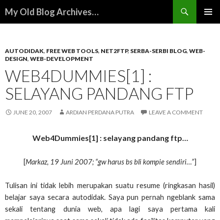
Search
My Old Blog Archives…
SKIP
PRIMAR
TO
MENU
CONTENT
AUTODIDAK
,
FREE WEB TOOLS
,
NET2FTP
,
SERBA-SERBI BLOG
,
WEB-
DESIGN
,
WEB-DEVELOPMENT
WEB4DUMMIES[1] :
SELAYANG PANDANG FTP
JUNE 20, 2007
ARDIAN PERDANA PUTRA
LEAVE A COMMENT
Web4Dummies[1] : selayang pandang ftp…
[
Markaz, 19 Juni 2007; “gw harus bs bli kompie sendiri…”
]
Tulisan ini tidak lebih merupakan suatu resume (ringkasan hasil)
belajar saya secara autodidak. Saya pun pernah ngeblank sama
sekali tentang dunia web, apa lagi saya pertama kali