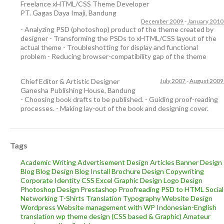
Freelance xHTML/CSS Theme Developer
PT. Gagas Daya Imaji
,
Bandung
December 2009
-
January 2010
- Analyzing PSD (photoshop) product of the theme created by
designer - Transforming the PSDs to xHTML/CSS layout of the
actual theme - Troubleshotting for display and functional
problem - Reducing browser-compatibility gap of the theme
Chief Editor & Artistic Designer
July 2007
-
August 2009
Ganesha Publishing House
,
Bandung
- Choosing book drafts to be published. - Guiding proof-reading
processes. - Making lay-out of the book and designing cover.
Tags
Academic Writing
Advertisement Design
Articles
Banner Design
Blog
Blog Design
Blog Install
Brochure Design
Copywriting
Corporate Identity
CSS
Excel
Graphic Design
Logo Design
Photoshop Design
Prestashop
Proofreading
PSD to HTML
Social
Networking
T-Shirts
Translation
Typography
Website Design
Wordpress
Website management with WP
Indonesian-English
translation
wp theme design (CSS based & Graphic)
Amateur