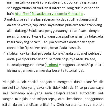
menginstallnya sendiri di website anda. Sourcenya gratisan
sehingga mudah ditemukan di internet. Yang cukup cepat dan
baik:
http://net2ftp.activeserver.com.br/index.php
.
untuk proses installasi sebenarnya dapat dilihat langsung di
dalam paketnya, tapi akan saya bahas pula dikesempatan yang
akan datang. Untuk cara penggunaannya relatif sama dengan
penggunaan software ftp yang biasa jadi seharusnya tidak ada
kesulitan yang berarti. Tapi jika ternyata anda tidak dapat
connect ke ftp server anda, berarti ada masalah.
silahkan cek kembali prosedur koneksi anda di cpanel webhost
anda, jika diperlukan lihat pula menu help-nya atau jika ada,
tutorial penggunaannya (
prohost
menggunakan net2ftp untuk
file manager member mereka, beserta tutorialnya).
Mungkin itulah sedikit pengantar mengenai dunia transfer file
melalui ftp. Apa yang saya tulis tidak lebih dari interpretasi saya
saja terhadap apa yang saya pelajari secara autodidak. Jadi
sangat mungkin ada mispersepsi, atau kesalahan penggunaan
istilah dalam penulisan artikel ini. Oleh karena itu, saya mohon