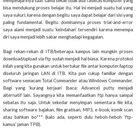
mempelajarinya saat sama sekali tidak ada fasilitas komputer yang
bisa mendukung proses belajar itu. Hal ini menjadi suatu hal yang
saya sukuri, karena dengan begitu saya dapat belajar dari sisi yang
paling fundamental. Begitu dominannya proses trial-and-error
saya alami menjadi suatu ‘keindahan’ tersendiri karena menempa
diri saya menjadi lebih sabar menghadapi kegagalan.
Bagi rekan-rekan di ITB/beberapa kampus lain mungkin proses
download/upload via ftp sudah menjadi hal biasa. Karena protokol
inilah yang kita gunakan untuk bertukar file antar komputer/laptop
diseluruh jaringan LAN di ITB. Kita pun cukup familiar dengan
software semacam Total Commander atau Windows Commander.
Bagi yang ‘kurang kerjaan’ (baca: Advance) putty menjadi
alternatif lain. Sayangnya kita memanfaatkan ftp hanya sampai
sebatas itu saja. Untuk sekedar menyimpan sementara file kita,
sharing software bajakan, film gratisan, MP3, e-book, komik scan
atau bahkan bo*** (kalo ada, seperti dulu heboh-heboh ‘ftp-
kamus’ jaman TPB).