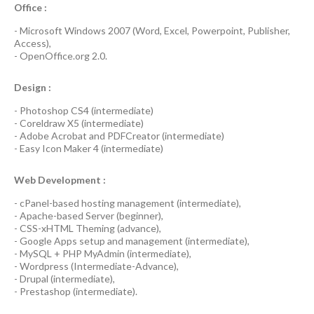
Office :
-
Microsoft Windows 2007
(Word, Excel, Powerpoint, Publisher,
Access),
-
OpenOffice.org 2.0.
Design :
-
Photoshop CS4
(
intermediate
)
-
Coreldraw X5
(
intermediate
)
-
Adobe Acrobat
and
PDFCreator
(
intermediate
)
-
Easy Icon Maker 4
(
intermediate
)
Web Development :
-
cPanel-based hosting management
(
intermediate
),
-
Apache-based Server
(
beginner
),
-
CSS-xHTML Theming
(
advance
),
-
Google Apps
setup and management (
intermediate
),
-
MySQL + PHP MyAdmin
(
intermediate
),
-
Wordpress
(
Intermediate-Advance
),
-
Drupal
(
intermediate
),
-
Prestashop
(
intermediate
).