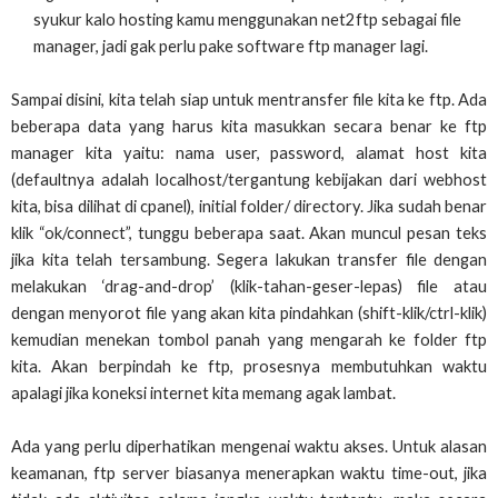
syukur kalo hosting kamu menggunakan net2ftp sebagai file
manager, jadi gak perlu pake software ftp manager lagi.
Sampai disini, kita telah siap untuk mentransfer file kita ke ftp. Ada
beberapa data yang harus kita masukkan secara benar ke ftp
manager kita yaitu: nama user, password, alamat host kita
(defaultnya adalah localhost/tergantung kebijakan dari webhost
kita, bisa dilihat di cpanel), initial folder/ directory. Jika sudah benar
klik “ok/connect”, tunggu beberapa saat. Akan muncul pesan teks
jika kita telah tersambung. Segera lakukan transfer file dengan
melakukan ‘drag-and-drop’ (klik-tahan-geser-lepas) file atau
dengan menyorot file yang akan kita pindahkan (shift-klik/ctrl-klik)
kemudian menekan tombol panah yang mengarah ke folder ftp
kita. Akan berpindah ke ftp, prosesnya membutuhkan waktu
apalagi jika koneksi internet kita memang agak lambat.
Ada yang perlu diperhatikan mengenai waktu akses. Untuk alasan
keamanan, ftp server biasanya menerapkan waktu time-out, jika