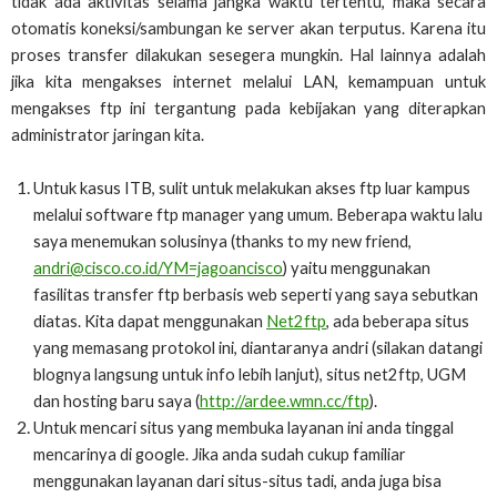
tidak ada aktivitas selama jangka waktu tertentu, maka secara
otomatis koneksi/sambungan ke server akan terputus. Karena itu
proses transfer dilakukan sesegera mungkin. Hal lainnya adalah
jika kita mengakses internet melalui LAN, kemampuan untuk
mengakses ftp ini tergantung pada kebijakan yang diterapkan
administrator jaringan kita.
Untuk kasus ITB, sulit untuk melakukan akses ftp luar kampus
melalui software ftp manager yang umum. Beberapa waktu lalu
saya menemukan solusinya (thanks to my new friend,
andri@cisco.co.id/YM=jagoancisco
) yaitu menggunakan
fasilitas transfer ftp berbasis web seperti yang saya sebutkan
diatas. Kita dapat menggunakan
Net2ftp
, ada beberapa situs
yang memasang protokol ini, diantaranya andri (silakan datangi
blognya langsung untuk info lebih lanjut), situs net2ftp, UGM
dan hosting baru saya (
http://ardee.wmn.cc/ftp
).
Untuk mencari situs yang membuka layanan ini anda tinggal
mencarinya di google. Jika anda sudah cukup familiar
menggunakan layanan dari situs-situs tadi, anda juga bisa