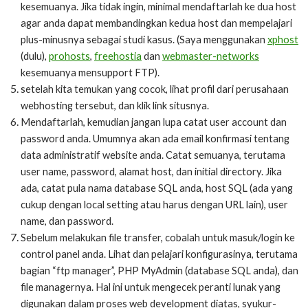
kesemuanya. Jika tidak ingin, minimal mendaftarlah ke dua host
agar anda dapat membandingkan kedua host dan mempelajari
plus-minusnya sebagai studi kasus. (Saya menggunakan
xphost
(dulu),
prohosts
,
freehostia
dan
webmaster-networks
kesemuanya mensupport FTP).
setelah kita temukan yang cocok, lihat profil dari perusahaan
webhosting tersebut, dan klik link situsnya.
Mendaftarlah, kemudian jangan lupa catat user account dan
password anda. Umumnya akan ada email konfirmasi tentang
data administratif website anda. Catat semuanya, terutama
user name, password, alamat host, dan initial directory. Jika
ada, catat pula nama database SQL anda, host SQL (ada yang
cukup dengan local setting atau harus dengan URL lain), user
name, dan password.
Sebelum melakukan file transfer, cobalah untuk masuk/login ke
control panel anda. Lihat dan pelajari konfigurasinya, terutama
bagian “ftp manager”, PHP MyAdmin (database SQL anda), dan
file managernya. Hal ini untuk mengecek peranti lunak yang
digunakan dalam proses web development diatas, syukur-