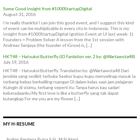
Some Good Insight from #1000StartupDigital
August 31, 2016
I’m really thankful I can join this good event, and I suggest this kind
of event can be multiplicable in every city in Indonesia. This is my
Insight from #1000StartupDigital Ignition Event at UI last week: 1)
Founders = Problem Solver A lesson from the 1st session with
Andreas Senjaya (the founder of iGrow) is, […]
HKT48 – Hatsukoi Butterfly (ID Fanlation ver. 2 by: @Wartawota48)
July 19, 2016
HKT48 – Hatsukoi Butterfly Translation by: @Wartawota48 Dari
jendela yang sedikit terbuka Seekor kupu-kupu menyelinap masuk Ia
terbang bebas berkeliling ruangan Di dalam kelas saat jam pelajaran
Kuingin di sisimu, terbang seperti itu Tanpa harus kau sadari
keberadaanku My first love is like a butterfly yang tak dapat
kutangkap For me you are my flower […]
MY H-RESUME
Ardian
Perdana Putra
S.Si., M.Si.(Han)