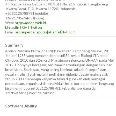
Jln. Kapuk Rawa Gabus Rt 007/011 No. 216, Kapuk, Cengkareng
Jakarta Barat
,
DKI Jakarta
11720
,
Indonesia
+6282125788781
(
mobile
)
+622198569465
(
home
)
Web:
http://ardee.web.id
LinkedIn
|
G+
|
Twitter
Email:
ardianperdanaputra[at]gmail[dot]com
Summary
Ardian Perdana Putra, pria INFP kelahiran Kampoeng Melayu, 28
Januari 1983 yang menamatkan studi S1-nya di Biologi ITB pada
Oktober 2010 dan S2-nya di Manajemen Bencana UNHAN pada Mei
2012. Hobbynya beragam, terutama berhubungan dengan seni dan
kreativitas. Salah satu yang paling ia minati adalah fotografi dan
desain grafis. Telah malang melintang didunia desain grafis sejak
tahun 2003. Beberapa karyanya telah digunakan oleh berbagai
perusahaan, organisasi dan individu. Untuk korespondensi langsung
bisa menghubungi 082125788781, FB: ardianperdana dan
YM/twitter dg nick: delcardino.
Software Ability