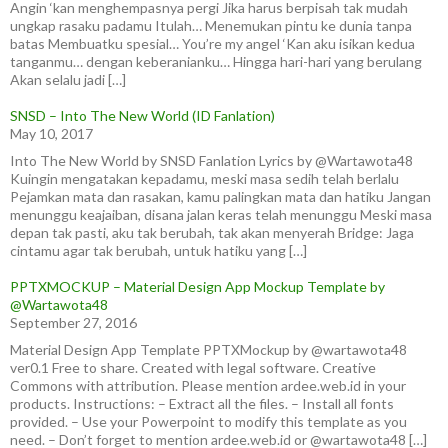
Angin ‘kan menghempasnya pergi Jika harus berpisah tak mudah
ungkap rasaku padamu Itulah… Menemukan pintu ke dunia tanpa
batas Membuatku spesial… You’re my angel ‘Kan aku isikan kedua
tanganmu… dengan keberanianku… Hingga hari-hari yang berulang
Akan selalu jadi […]
SNSD – Into The New World (ID Fanlation)
May 10, 2017
Into The New World by SNSD Fanlation Lyrics by @Wartawota48
Kuingin mengatakan kepadamu, meski masa sedih telah berlalu
Pejamkan mata dan rasakan, kamu palingkan mata dan hatiku Jangan
menunggu keajaiban, disana jalan keras telah menunggu Meski masa
depan tak pasti, aku tak berubah, tak akan menyerah Bridge: Jaga
cintamu agar tak berubah, untuk hatiku yang […]
PPTXMOCKUP – Material Design App Mockup Template by
@Wartawota48
September 27, 2016
Material Design App Template PPTXMockup by @wartawota48
ver0.1 Free to share. Created with legal software. Creative
Commons with attribution. Please mention ardee.web.id in your
products. Instructions: – Extract all the files. – Install all fonts
provided. – Use your Powerpoint to modify this template as you
need. – Don’t forget to mention ardee.web.id or @wartawota48 […]