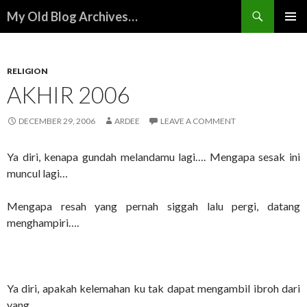
Search
My Old Blog Archives…
SKIP
PRIMAR
TO
MENU
CONTENT
RELIGION
AKHIR 2006
DECEMBER 29, 2006
ARDEE
LEAVE A COMMENT
Ya diri, kenapa gundah melandamu lagi…. Mengapa sesak ini
muncul lagi…
Mengapa resah yang pernah siggah lalu pergi, datang
menghampiri….
Ya diri, apakah kelemahan ku tak dapat mengambil ibroh dari
yang