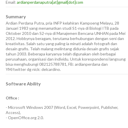
Email:
ardianperdanaputra[at]gmail[dot]com
Summary
Ardian Perdana Putra, pria INFP kelahiran Kampoeng Melayu, 28
Januari 1983 yang menamatkan studi S1-nya di Biologi ITB pada
Oktober 2010 dan S2-nya di Manajemen Bencana UNHAN pada Mei
2012. Hobbynya beragam, terutama berhubungan dengan seni dan
kreativitas. Salah satu yang paling ia minati adalah fotografi dan
desain grafis. Telah malang melintang didunia desain grafis sejak
tahun 2003. Beberapa karyanya telah digunakan oleh berbagai
perusahaan, organisasi dan individu. Untuk korespondensi langsung
bisa menghubungi 082125788781, FB: ardianperdana dan
YM/twitter dg nick: delcardino.
Software Ability
Office :
-
Microsoft Windows 2007
(Word, Excel, Powerpoint, Publisher,
Access),
-
OpenOffice.org 2.0.