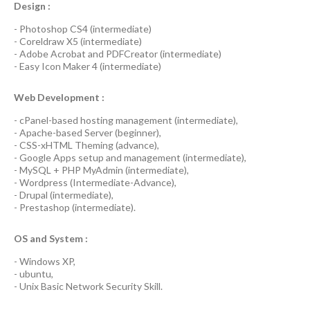
Design :
-
Photoshop CS4
(
intermediate
)
-
Coreldraw X5
(
intermediate
)
-
Adobe Acrobat
and
PDFCreator
(
intermediate
)
-
Easy Icon Maker 4
(
intermediate
)
Web Development :
-
cPanel-based hosting management
(
intermediate
),
-
Apache-based Server
(
beginner
),
-
CSS-xHTML Theming
(
advance
),
-
Google Apps
setup and management (
intermediate
),
-
MySQL + PHP MyAdmin
(
intermediate
),
-
Wordpress
(
Intermediate-Advance
),
-
Drupal
(
intermediate
),
-
Prestashop
(
intermediate
).
OS and System :
-
Windows XP
,
-
ubuntu
,
-
Unix Basic Network Security
Skill.