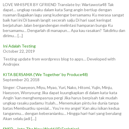
LOVE WHISPER BY GFRIEND Translate by: Wartawota48 Tak
dapat… ungkap rasaku dalam kata Sang angin bertiup dengan
nyaman Bagaikan lagu yang kudengar bersamamu Ku merasa sangat
baik hari ini Di bawah langit secerah salju Di hari saat keringat
berjatuhan Jalan bergandengan melintasi hamparan bunga Ku
bersamamu… Dengarlah di manapun… Apa kau rasakan? Takdirku dan
dirimu… […]
Ini Adalah Testing
October 22, 2019
Testing update from wordpress blog to apps… Developed with
Androjex
KITA BERSAMA (‘We Together’ by Produce48)
September 20, 2018
Singer: Chaeyeon, Miyu, Myao, Yuri, Nako, Hitomi, Yujin, Minju,
Haeyoon, Wonyoung Jika dapat kuungkapkan di dalam kata-kata
Angin ‘kan menghempasnya pergi Jika harus berpisah tak mudah
ungkap rasaku padamu Itulah… Menemukan pintu ke dunia tanpa
batas Membuatku spesial… You’re my angel ‘Kan aku isikan kedua
tanganmu… dengan keberanianku… Hingga hari-hari yang berulang
Akan selalu jadi […]
SNSD – Into The New World (ID Fanlation)