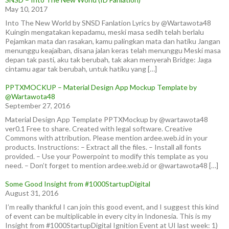
May 10, 2017
Into The New World by SNSD Fanlation Lyrics by @Wartawota48
Kuingin mengatakan kepadamu, meski masa sedih telah berlalu
Pejamkan mata dan rasakan, kamu palingkan mata dan hatiku Jangan
menunggu keajaiban, disana jalan keras telah menunggu Meski masa
depan tak pasti, aku tak berubah, tak akan menyerah Bridge: Jaga
cintamu agar tak berubah, untuk hatiku yang […]
PPTXMOCKUP – Material Design App Mockup Template by
@Wartawota48
September 27, 2016
Material Design App Template PPTXMockup by @wartawota48
ver0.1 Free to share. Created with legal software. Creative
Commons with attribution. Please mention ardee.web.id in your
products. Instructions: – Extract all the files. – Install all fonts
provided. – Use your Powerpoint to modify this template as you
need. – Don’t forget to mention ardee.web.id or @wartawota48 […]
Some Good Insight from #1000StartupDigital
August 31, 2016
I’m really thankful I can join this good event, and I suggest this kind
of event can be multiplicable in every city in Indonesia. This is my
Insight from #1000StartupDigital Ignition Event at UI last week: 1)