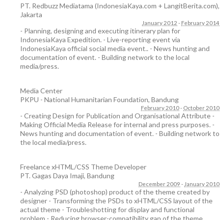
PT. Redbuzz Mediatama (IndonesiaKaya.com + LangitBerita.com)
,
Jakarta
January 2012
-
February 2014
- Planning, designing and executing itinerary plan for
IndonesiaKaya Expedition. - Live-reporting event via
IndonesiaKaya official social media event.. - News hunting and
documentation of event. - Building network to the local
media/press.
Media Center
PKPU - National Humanitarian Foundation
,
Bandung
February 2010
-
October 2010
- Creating Design for Publication and Organisational Attribute -
Making Official Media Release for internal and press purposes. -
News hunting and documentation of event. - Building network to
the local media/press.
Freelance xHTML/CSS Theme Developer
PT. Gagas Daya Imaji
,
Bandung
December 2009
-
January 2010
- Analyzing PSD (photoshop) product of the theme created by
designer - Transforming the PSDs to xHTML/CSS layout of the
actual theme - Troubleshotting for display and functional
problem - Reducing browser-compatibility gap of the theme