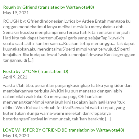
Rough by Gfriend (translated by Wartawota48)
May 19, 2021
ROUGH by: GfriendIndonesian Lyrics by Ardee Entah mengapa ku
enggan mendekatimuHanya melihat meski ku menyukaimu ohh…
Semakin kucoba menghampirimuTerasa hati kita semakin menjauh
Hati kita tak dapat bertemuBagai garis yang sejajarTapi kuyakin
suatu saat…kita ‘kan bersama…Ku akan tetap menunggu… Tak dapat
kuungkapkan,aku mencintaimuS’perti mimpi yang terwujud,S’perti
keajaiban Jika kudapat lewati waktu menjadi dewasa‘Kan kugenggam
tanganmu di […]
Fiesta by IZ*ONE (Translation ID)
April 9, 2021
waktu t’lah tiba, penantian panjangkusingkap hatiku yang tidur dan
membiarkannya terbuka Ah.Kini ku pun menatap dengan lebih
dalamInilah waktuku Ku menyapa pagi, Oh hari akan
menyenangkanMimpi yang jauh kini tak akan jauh lagiHanya ‘tuk
diriku, Woo Kubuat sebuah festivalBahwa ini waktu tepat, yang
kutentukan Bunga warna-warni merekah dan k’lopaknya
beterbanganFestival ini memuncak, tak ‘kan berakhir, […]
LOVE WHISPER BY GFRIEND (ID translation by Wartawota48)
May 18, 2020