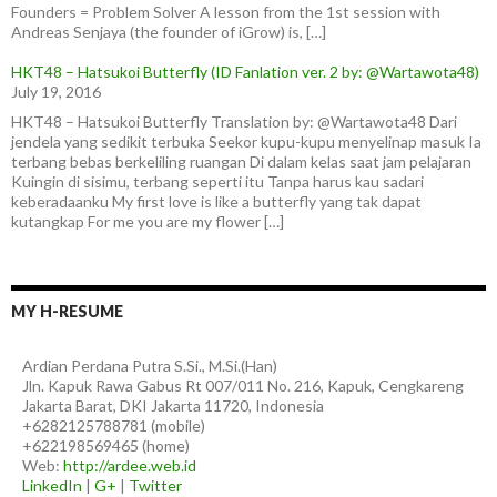
Founders = Problem Solver A lesson from the 1st session with
Andreas Senjaya (the founder of iGrow) is, […]
HKT48 – Hatsukoi Butterfly (ID Fanlation ver. 2 by: @Wartawota48)
July 19, 2016
HKT48 – Hatsukoi Butterfly Translation by: @Wartawota48 Dari
jendela yang sedikit terbuka Seekor kupu-kupu menyelinap masuk Ia
terbang bebas berkeliling ruangan Di dalam kelas saat jam pelajaran
Kuingin di sisimu, terbang seperti itu Tanpa harus kau sadari
keberadaanku My first love is like a butterfly yang tak dapat
kutangkap For me you are my flower […]
MY H-RESUME
Ardian
Perdana Putra
S.Si., M.Si.(Han)
Jln. Kapuk Rawa Gabus Rt 007/011 No. 216, Kapuk, Cengkareng
Jakarta Barat
,
DKI Jakarta
11720
,
Indonesia
+6282125788781
(
mobile
)
+622198569465
(
home
)
Web:
http://ardee.web.id
LinkedIn
|
G+
|
Twitter