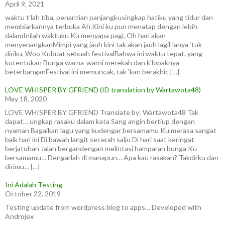
April 9, 2021
waktu t’lah tiba, penantian panjangkusingkap hatiku yang tidur dan
membiarkannya terbuka Ah.Kini ku pun menatap dengan lebih
dalamInilah waktuku Ku menyapa pagi, Oh hari akan
menyenangkanMimpi yang jauh kini tak akan jauh lagiHanya ‘tuk
diriku, Woo Kubuat sebuah festivalBahwa ini waktu tepat, yang
kutentukan Bunga warna-warni merekah dan k’lopaknya
beterbanganFestival ini memuncak, tak ‘kan berakhir, […]
LOVE WHISPER BY GFRIEND (ID translation by Wartawota48)
May 18, 2020
LOVE WHISPER BY GFRIEND Translate by: Wartawota48 Tak
dapat… ungkap rasaku dalam kata Sang angin bertiup dengan
nyaman Bagaikan lagu yang kudengar bersamamu Ku merasa sangat
baik hari ini Di bawah langit secerah salju Di hari saat keringat
berjatuhan Jalan bergandengan melintasi hamparan bunga Ku
bersamamu… Dengarlah di manapun… Apa kau rasakan? Takdirku dan
dirimu… […]
Ini Adalah Testing
October 22, 2019
Testing update from wordpress blog to apps… Developed with
Androjex