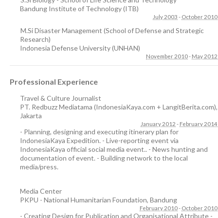
Bandung Institute of Technology (ITB)
July 2003
-
October 2010
M.Si Disaster Management (School of Defense and Strategic
Research)
Indonesia Defense University (UNHAN)
November 2010
-
May 2012
Professional Experience
Travel & Culture Journalist
PT. Redbuzz Mediatama (IndonesiaKaya.com + LangitBerita.com)
,
Jakarta
January 2012
-
February 2014
- Planning, designing and executing itinerary plan for
IndonesiaKaya Expedition. - Live-reporting event via
IndonesiaKaya official social media event.. - News hunting and
documentation of event. - Building network to the local
media/press.
Media Center
PKPU - National Humanitarian Foundation
,
Bandung
February 2010
-
October 2010
- Creating Design for Publication and Organisational Attribute -