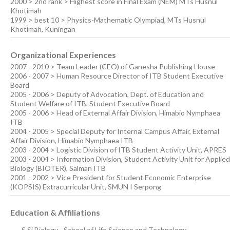
2000 > 2nd rank > Highest score in Final Exam (NEM) MTs Husnul
Khotimah
1999 > best 10 > Physics-Mathematic Olympiad, MTs Husnul
Khotimah, Kuningan
Organizational Experiences
2007 - 2010 > Team Leader (CEO) of Ganesha Publishing House
2006 - 2007 > Human Resource Director of ITB Student Executive
Board
2005 - 2006 > Deputy of Advocation, Dept. of Education and
Student Welfare of ITB, Student Executive Board
2005 - 2006 > Head of External Affair Division, Himabio Nymphaea
ITB
2004 - 2005 > Special Deputy for Internal Campus Affair, External
Affair Division, Himabio Nymphaea ITB
2003 - 2004 > Logistic Division of ITB Student Activity Unit, APRES
2003 - 2004 > Information Division, Student Activity Unit for Applied
Biology (BIOTER), Salman ITB
2001 - 2002 > Vice President for Student Economic Enterprise
(KOPSIS) Extracurricular Unit, SMUN I Serpong
Education & Affiliations
S.Si Biology - School of Life Science and Technology