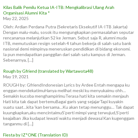
Kilas Balik Pemilu Ketua IA-ITB: Mengkalibrasi Ulang Arah
Organisasi Alumni Kita *
May 22, 2025
Oleh: Ardian Perdana Putra (Sekretaris Eksekutif IA-ITB Jakarta)
Dengan malu-malu, sosok itu mengungkapkan permasalahan seputar
rencananya melanjutkan S2 ke Jerman. Sebut saja R, alumni muda
ITB, memutuskan resign setelah 4 tahun bekerja di salah satu bank
nasional demi mimpinya meneruskan pendidikan di bidang ekonomi.
Ia pun mendapatkan panggilan dari salah satu kampus di Jerman.
Sebenarnya, […]
Rough by Gfriend (translated by Wartawota48)
May 19, 2021
ROUGH by: GfriendIndonesian Lyrics by Ardee Entah mengapa ku
enggan mendekatimuHanya melihat meski ku menyukaimu ohh…
Semakin kucoba menghampirimuTerasa hati kita semakin menjauh
Hati kita tak dapat bertemuBagai garis yang sejajarTapi kuyakin
suatu saat…kita ‘kan bersama…Ku akan tetap menunggu… Tak dapat
kuungkapkan,aku mencintaimuS’perti mimpi yang terwujud,S’perti
keajaiban Jika kudapat lewati waktu menjadi dewasa‘Kan kugenggam
tanganmu di […]
Fiesta by IZ*ONE (Translation ID)