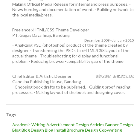
Making Official Media Release for internal and press purposes. -
News hunting and documentation of event. - Building network to
the local media/press.
Freelance xHTML/CSS Theme Developer
PT. Gagas Daya Imaji
,
Bandung
December 2009
-
January 2010
- Analyzing PSD (photoshop) product of the theme created by
designer - Transforming the PSDs to xHTML/CSS layout of the
actual theme - Troubleshotting for display and functional
problem - Reducing browser-compatibility gap of the theme
Chief Editor & Artistic Designer
July 2007
-
August 2009
Ganesha Publishing House
,
Bandung
- Choosing book drafts to be published. - Guiding proof-reading
processes. - Making lay-out of the book and designing cover.
Tags
Academic Writing
Advertisement Design
Articles
Banner Design
Blog
Blog Design
Blog Install
Brochure Design
Copywriting