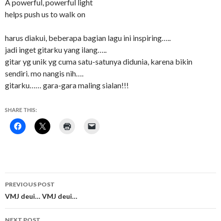
A powerful, powerful light
helps push us to walk on
harus diakui, beberapa bagian lagu ini inspiring…..
jadi inget gitarku yang ilang…..
gitar yg unik yg cuma satu-satunya didunia, karena bikin
sendiri. mo nangis nih….
gitarku…… gara-gara maling sialan!!!
SHARE THIS:
Post
PREVIOUS POST
navigation
VMJ deui… VMJ deui…
NEXT POST