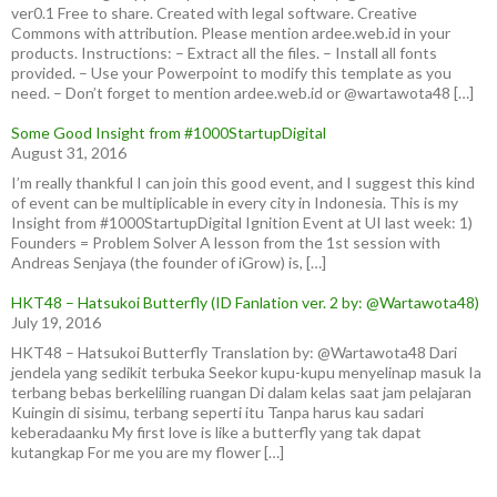
ver0.1 Free to share. Created with legal software. Creative
Commons with attribution. Please mention ardee.web.id in your
products. Instructions: – Extract all the files. – Install all fonts
provided. – Use your Powerpoint to modify this template as you
need. – Don’t forget to mention ardee.web.id or @wartawota48 […]
Some Good Insight from #1000StartupDigital
August 31, 2016
I’m really thankful I can join this good event, and I suggest this kind
of event can be multiplicable in every city in Indonesia. This is my
Insight from #1000StartupDigital Ignition Event at UI last week: 1)
Founders = Problem Solver A lesson from the 1st session with
Andreas Senjaya (the founder of iGrow) is, […]
HKT48 – Hatsukoi Butterfly (ID Fanlation ver. 2 by: @Wartawota48)
July 19, 2016
HKT48 – Hatsukoi Butterfly Translation by: @Wartawota48 Dari
jendela yang sedikit terbuka Seekor kupu-kupu menyelinap masuk Ia
terbang bebas berkeliling ruangan Di dalam kelas saat jam pelajaran
Kuingin di sisimu, terbang seperti itu Tanpa harus kau sadari
keberadaanku My first love is like a butterfly yang tak dapat
kutangkap For me you are my flower […]