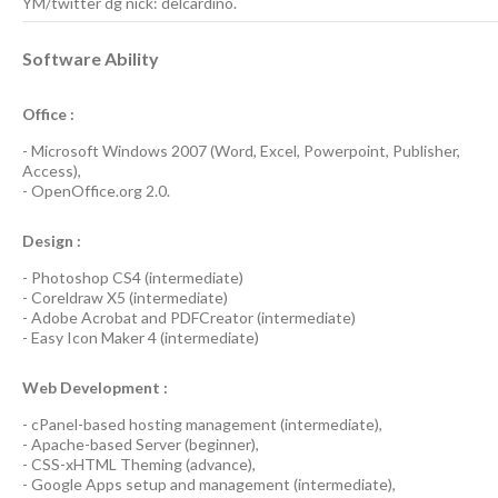
YM/twitter dg nick: delcardino.
Software Ability
Office :
-
Microsoft Windows 2007
(Word, Excel, Powerpoint, Publisher,
Access),
-
OpenOffice.org 2.0.
Design :
-
Photoshop CS4
(
intermediate
)
-
Coreldraw X5
(
intermediate
)
-
Adobe Acrobat
and
PDFCreator
(
intermediate
)
-
Easy Icon Maker 4
(
intermediate
)
Web Development :
-
cPanel-based hosting management
(
intermediate
),
-
Apache-based Server
(
beginner
),
-
CSS-xHTML Theming
(
advance
),
-
Google Apps
setup and management (
intermediate
),