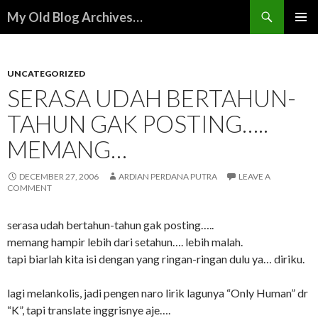
Search
My Old Blog Archives…
SKIP
PRIMAR
TO
MENU
CONTENT
UNCATEGORIZED
SERASA UDAH BERTAHUN-
TAHUN GAK POSTING…..
MEMANG…
DECEMBER 27, 2006
ARDIAN PERDANA PUTRA
LEAVE A
COMMENT
serasa udah bertahun-tahun gak posting…..
memang hampir lebih dari setahun…. lebih malah.
tapi biarlah kita isi dengan yang ringan-ringan dulu ya… diriku.
lagi melankolis, jadi pengen naro lirik lagunya “Only Human” dr
“K”, tapi translate inggrisnye aje….