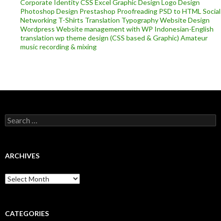
Corporate Identity
CSS
Excel
Graphic Design
Logo Design
Photoshop Design
Prestashop
Proofreading
PSD to HTML
Social
Networking
T-Shirts
Translation
Typography
Website Design
Wordpress
Website management with WP
Indonesian-English
translation
wp theme design (CSS based & Graphic)
Amateur
music recording & mixing
Search
for:
ARCHIVES
Archives
CATEGORIES