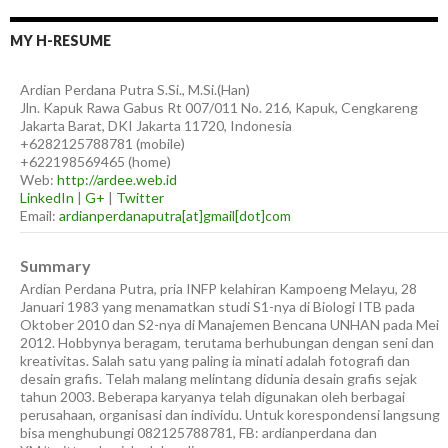
MY H-RESUME
Ardian
Perdana Putra
S.Si., M.Si.(Han)
Jln. Kapuk Rawa Gabus Rt 007/011 No. 216, Kapuk, Cengkareng
Jakarta Barat
,
DKI Jakarta
11720
,
Indonesia
+6282125788781
(
mobile
)
+622198569465
(
home
)
Web:
http://ardee.web.id
LinkedIn
|
G+
|
Twitter
Email:
ardianperdanaputra[at]gmail[dot]com
Summary
Ardian Perdana Putra, pria INFP kelahiran Kampoeng Melayu, 28
Januari 1983 yang menamatkan studi S1-nya di Biologi ITB pada
Oktober 2010 dan S2-nya di Manajemen Bencana UNHAN pada Mei
2012. Hobbynya beragam, terutama berhubungan dengan seni dan
kreativitas. Salah satu yang paling ia minati adalah fotografi dan
desain grafis. Telah malang melintang didunia desain grafis sejak
tahun 2003. Beberapa karyanya telah digunakan oleh berbagai
perusahaan, organisasi dan individu. Untuk korespondensi langsung
bisa menghubungi 082125788781, FB: ardianperdana dan