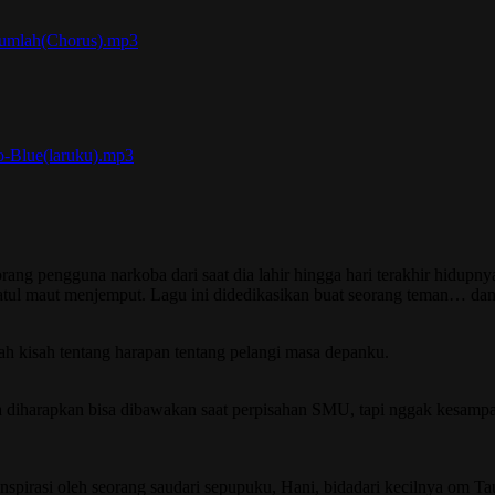
yumlah(Chorus).mp3
o-Blue(laruku).mp3
orang pengguna narkoba dari saat dia lahir hingga hari terakhir hidup
tul maut menjemput. Lagu ini didedikasikan buat seorang teman… dan m
buah kisah tentang harapan tentang pelangi masa depanku.
a diharapkan bisa dibawakan saat perpisahan SMU, tapi nggak kesampai
rinspirasi oleh seorang saudari sepupuku, Hani, bidadari kecilnya om Ta