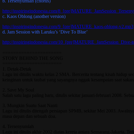
b. Tersenyumlah (chorus)
http://inspiringindonesia.com/8_[pre]MATURE_JamSession_Tersen
c. Kaos Oblong (another version)
http://inspiringindonesia.com/9_[pre]MATURE_kaos-oblong-v2.mp3
d. Jam Session with Laruku’s ‘Dive To Blue’
http://inspiringindonesia.com/10_[pre]MATURE_JamSession_Dive-t
======================
STORY BEHIND THE SONG
======================
1. Detak-Detak
Lagu ini ditulis waktu kelas 2 SMA. Bercerita tentang kisah hidup se
keinginan untuk taubat yang sayangnya nggak kesampaian saat sakara
2. Save My Soul
Salah satu lagu paling baru, ditulis sekitar januari-februari 2008. Se
3. Mungkin Suatu Saat Nanti
Lagu ini ditulis ditengah persiapan SPMB, sekitar Mei 2003. Awalny
masa depan dan sebuah doa.
4. Tersenyumlah
Lagu ini ditulis akhir 2002 diatas kereta antara Semarang-Jakarta. Te