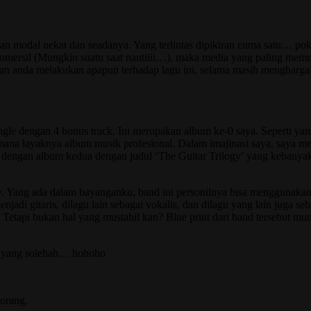
modal nekat dan seadanya. Yang terlintas dipikiran cuma satu… pok
omersil (Mungkin suatu saat nantiiii…), maka media yang paling memun
an anda melakukan apapun terhadap lagu ini, selama masih menghargai 
e dengan 4 bonus track. Ini merupakan album ke-0 saya. Seperti yang
mana layaknya album musik profesional. Dalam imajinasi saya, saya 
an dengan album kedua dengan judul ‘The Guitar Trilogy’ yang kebanya
 Yang ada dalam bayanganku, band ini personilnya bisa menggunakan leb
jadi gitaris, dilagu lain sebagai vokalis, dan dilagu yang lain juga s
 Tetapi bukan hal yang mustahil kan? Blue print dari band tersebut mu
ri yang solehah… hohoho
 orang.