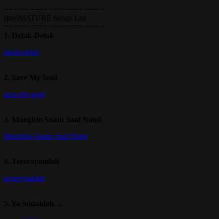
=======================
[pre]MATURE Songs List
=======================
1. Detak-Detak
detak-detak
2. Save My Soul
save-my-soul
3. Mungkin Suatu Saat Nanti
Mungkin-Suatu-Saat-Nanti
4. Tersenyumlah
tersenyumlah
5. Ya Sudahlah…