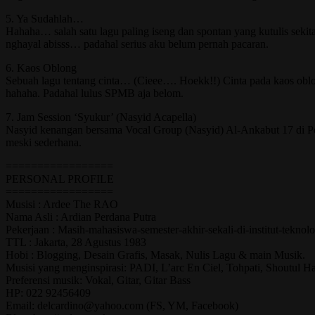
5. Ya Sudahlah…
Hahaha… salah satu lagu paling iseng dan spontan yang kutulis seki
nghayal abisss… padahal serius aku belum pernah pacaran.
6. Kaos Oblong
Sebuah lagu tentang cinta… (Cieee…. Hoekk!!) Cinta pada kaos oblo
hahaha. Padahal lulus SPMB aja belom.
7. Jam Session ‘Syukur’ (Nasyid Acapella)
Nasyid kenangan bersama Vocal Group (Nasyid) Al-Ankabut 17 di Pe
meski sederhana.
=================
PERSONAL PROFILE
=================
Musisi : Ardee The RAO
Nama Asli : Ardian Perdana Putra
Pekerjaan : Masih-mahasiswa-semester-akhir-sekali-di-institut-teknol
TTL : Jakarta, 28 Agustus 1983
Hobi : Blogging, Desain Grafis, Masak, Nulis Lagu & main Musik.
Musisi yang menginspirasi: PADI, L’arc En Ciel, Tohpati, Shoutul H
Preferensi musik: Vokal, Gitar, Gitar Bass
HP: 022 92456409
Email: delcardino@yahoo.com (FS, YM, Facebook)