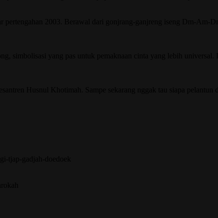
tar pertengahan 2003. Berawal dari gonjrang-ganjreng iseng Dm-Am-Dm
ng, simbolisasi yang pas untuk pemaknaan cinta yang lebih universal
santren Husnul Khotimah. Sampe sekarang nggak tau siapa pelantun d
ogi-tjap-gadjah-doedoek
arokah