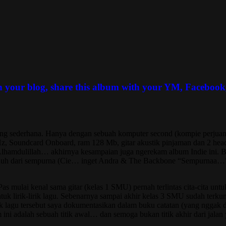
our blog, share this album with your YM, Facebook, F
 sederhana. Hanya dengan sebuah komputer second (kompie perjuangan 
Hz, Soundcard Onboard, ram 128 Mb, gitar akustik pinjaman dan 2 he
mdulillah… akhirnya kesampaian juga ngerekam album Indie ini. Berhu
t jauh dari sempurna (Cie… inget Andra & The Backbone “Sempurnaa…”)
 mulai kenal sama gitar (kelas 1 SMU) pernah terlintas cita-cita untu
uk lirik-lirik lagu. Sebenarnya sampai akhir kelas 3 SMU sudah terkum
lirik lagu tersebut saya dokumentasikan dalam buku catatan (yang ngga
 ini adalah sebuah titik awal… dan semoga bukan titik akhir dari jalan 