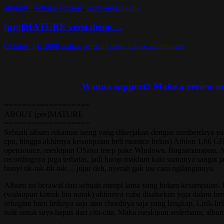
album#1 'sebuah konsep'
,
puito-melankolik
[pre]MATURE versi demo…
October 14, 2008
ardian perdana putra
Leave a comment
Wanna support? Make a review on y
===================
ABOUT [pre]MATURE
===================
Sebuah album rekaman iseng yang dikerjakan dengan sumberdaya yang
cpu, hingga akhirnya kesampaian beli monitor bekas) Athlon 1,66 G
opensource, meskipun OSnya tetep pake Windows. Bagaimanapun, Alha
recordingnya juga terbatas, jadi harap maklum kalo suaranya sanga
bunyi tik-tak-tik-tak… jujur deh, nyerah gak tau cara ngilanginnya.
Album ini berawal dari sebuah mimpi lama yang belum kesampaian. Pas
(walaupun katrok bin norak) akhirnya coba disalurkan juga dalam bent
sebagian baru liriknya saja atau chordnya saja yang lengkap. Lirik-
sulit untuk saya hapus dari cita-cita. Maka meskipun sederhana, album