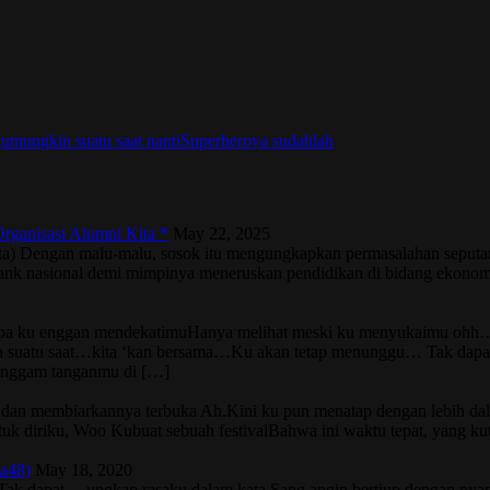
gu
mungkin suatu saat nanti
Superhero
ya sudahlah
rganisasi Alumni Kita *
May 22, 2025
arta) Dengan malu-malu, sosok itu mengungkapkan permasalahan seputa
 bank nasional demi mimpinya meneruskan pendidikan di bidang ekonomi
pa ku enggan mendekatimuHanya melihat meski ku menyukaimu ohh…
akin suatu saat…kita ‘kan bersama…Ku akan tetap menunggu… Tak dapa
genggam tanganmu di […]
dur dan membiarkannya terbuka Ah.Kini ku pun menatap dengan lebih d
tuk diriku, Woo Kubuat sebuah festivalBahwa ini waktu tepat, yang 
a48)
May 18, 2020
apat… ungkap rasaku dalam kata Sang angin bertiup dengan nyama