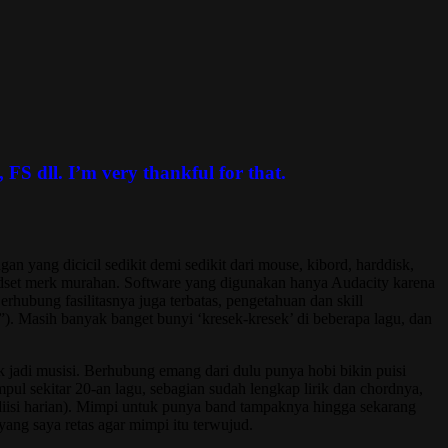
S dll. I’m very thankful for that.
yang dicicil sedikit demi sedikit dari mouse, kibord, harddisk,
adset merk murahan. Software yang digunakan hanya Audacity karena
bung fasilitasnya juga terbatas, pengetahuan dan skill
. Masih banyak banget bunyi ‘kresek-kresek’ di beberapa lagu, dan
k jadi musisi. Berhubung emang dari dulu punya hobi bikin puisi
pul sekitar 20-an lagu, sebagian sudah lengkap lirik dan chordnya,
k diisi harian). Mimpi untuk punya band tampaknya hingga sekarang
yang saya retas agar mimpi itu terwujud.