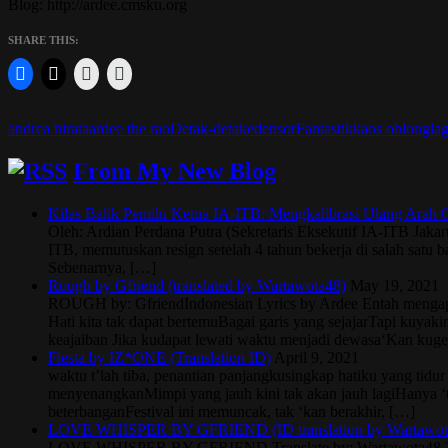
Blog: http://ardee.cmsku.org
SHARE THIS:
andrea hirata
ardee the rao
Detak-detak
edensor
Fantastik
kaos oblong
la
From My New Blog
Kilas Balik Pemilu Ketua IA-ITB: Mengkalibrasi Ulang Arah O
Oleh: Ardian Perdana Putra (Sekretaris Eksekutif IA-ITB Jak
ITB, memutuskan resign setelah 4 tahun bekerja di salah satu
Sebenarnya, […]
Rough by Gfriend (translated by Wartawota48)
May 19, 2021
ROUGH by: GfriendIndonesian Lyrics by Ardee Entah menga
Hati kita tak dapat bertemuBagai garis yang sejajarTapi kuy
keajaiban Jika kudapat lewati waktu menjadi dewasa‘Kan ku
Fiesta by IZ*ONE (Translation ID)
April 9, 2021
waktu t’lah tiba, penantian panjangkusingkap hatiku yang ti
menyenangkanMimpi yang jauh kini tak akan jauh lagiHanya ‘
beterbanganFestival ini memuncak, tak ‘kan berakhir, […]
LOVE WHISPER BY GFRIEND (ID translation by Wartawot
LOVE WHISPER BY GFRIEND Translate by: Wartawota48 Tak d