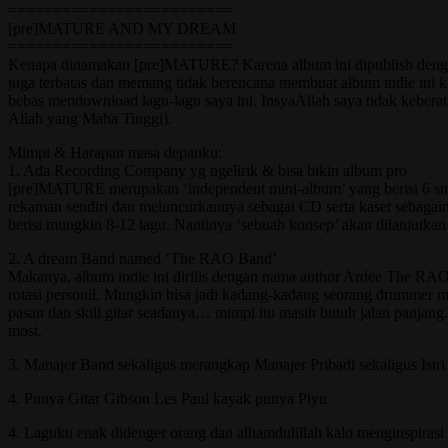
=========================
[pre]MATURE AND MY DREAM
=========================
Kenapa dinamakan [pre]MATURE? Karena album ini dipublish dengan 
juga terbatas dan memang tidak berencana membuat album indie ini k
bebas mendownload lagu-lagu saya ini. InsyaAllah saya tidak keberat
Allah yang Maha Tinggi).
Mimpi & Harapan masa depanku:
1. Ada Recording Company yg ngelirik & bisa bikin album pro
[pre]MATURE merupakan ‘independent mini-album’ yang berisi 6 singl
rekaman sendiri dan meluncurkannya sebagai CD serta kaset sebagai
berisi mungkin 8-12 lagu. Nantinya ‘sebuah konsep’ akan dilanjutk
2. A dream Band named ‘The RAO Band’
Makanya, album indie ini dirilis dengan nama author Ardee The RAO.
rotasi personil. Mungkin bisa jadi kadang-kadang seorang drummer men
pasan dan skill gitar seadanya… mimpi itu masih butuh jalan panjang.
most.
3. Manajer Band sekaligus merangkap Manajer Pribadi sekaligus Ist
4. Punya Gitar Gibson Les Paul kayak punya Piyu
4. Laguku enak didenger orang dan alhamdulillah kalo menginspirasi