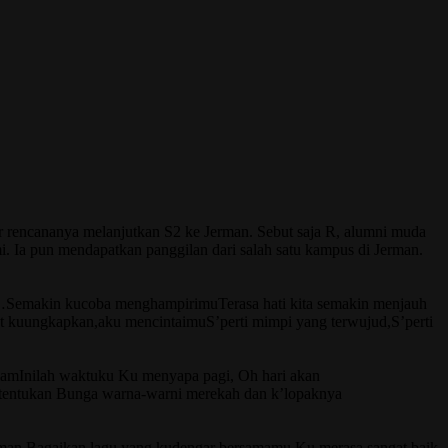
r rencananya melanjutkan S2 ke Jerman. Sebut saja R, alumni muda
. Ia pun mendapatkan panggilan dari salah satu kampus di Jerman.
Semakin kucoba menghampirimuTerasa hati kita semakin menjauh
t kuungkapkan,aku mencintaimuS’perti mimpi yang terwujud,S’perti
alamInilah waktuku Ku menyapa pagi, Oh hari akan
kutentukan Bunga warna-warni merekah dan k’lopaknya
n Bagaikan lagu yang kudengar bersamamu Ku merasa sangat baik