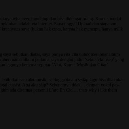
oknya whatever launching dan bisa didengar orang. Karena modal
gkinkan adalah via internet. Saya tinggal Upload dan siapapun
kreativitas saya (bukan hak cipta, karena hak mencipta hanya milik
 saya sebutkan diatas, saya punya cita-cita untuk membuat album
memberi nama album pertama saya dengan judul ‘sebuah konsep’ yang
kan lagunya bertema seputar ‘Aku, Kamu, Musik dan Gitar’.
ih dari satu alat musik, sehingga dalam setiap lagu bisa dilakukan
ebagai bassist. Apa aku siap? Sebenarnya tidak… dengan vokal pas-
ngkin ada disemua personil L’arc En Ciel… thats why i like them