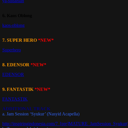
ya-sudahlah
6. Kaos Oblong
kaos-oblong
7. SUPER HERO
*NEW*
Superhero
8. EDENSOR
*NEW*
EDENSOR
9. FANTASTIK
*NEW*
FANTASTIK
ADDITIONAL TRACK
a. Jam Session ‘Syukur’ (Nasyid Acapella)
http://inspiringindonesia.com/7_[pre]MATURE_JamSession_Syukur(