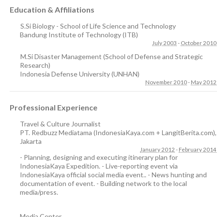
Education & Affiliations
S.Si Biology - School of Life Science and Technology
Bandung Institute of Technology (ITB)
July 2003
-
October 2010
M.Si Disaster Management (School of Defense and Strategic
Research)
Indonesia Defense University (UNHAN)
November 2010
-
May 2012
Professional Experience
Travel & Culture Journalist
PT. Redbuzz Mediatama (IndonesiaKaya.com + LangitBerita.com)
,
Jakarta
January 2012
-
February 2014
- Planning, designing and executing itinerary plan for
IndonesiaKaya Expedition. - Live-reporting event via
IndonesiaKaya official social media event.. - News hunting and
documentation of event. - Building network to the local
media/press.
Media Center