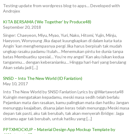
Testing update from wordpress blog to apps… Developed with
Androjex
KITA BERSAMA (‘We Together’ by Produce48)
September 20, 2018
Singer: Chaeyeon, Miyu, Myao, Yuri, Nako, Hitomi, Yujin, Minju,
Haeyoon, Wonyoung Jika dapat kuungkapkan di dalam kata-kata
Angin ‘kan menghempasnya pergi Jika harus berpisah tak mudah
ungkap rasaku padamu Itulah… Menemukan pintu ke dunia tanpa
batas Membuatku spesial… You’re my angel ‘Kan aku isikan kedua
tanganmu… dengan keberanianku… Hingga hari-hari yang berulang
Akan selalu jadi […]
SNSD – Into The New World (ID Fanlation)
May 10, 2017
Into The New World by SNSD Fanlation Lyrics by @Wartawota48
Kuingin mengatakan kepadamu, meski masa sedih telah berlalu
Pejamkan mata dan rasakan, kamu palingkan mata dan hatiku Jangan
menunggu keajaiban, disana jalan keras telah menunggu Meski masa
depan tak pasti, aku tak berubah, tak akan menyerah Bridge: Jaga
cintamu agar tak berubah, untuk hatiku yang […]
PPTXMOCKUP – Material Design App Mockup Template by