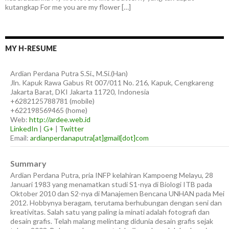
kutangkap For me you are my flower […]
MY H-RESUME
Ardian
Perdana Putra
S.Si., M.Si.(Han)
Jln. Kapuk Rawa Gabus Rt 007/011 No. 216, Kapuk, Cengkareng
Jakarta Barat
,
DKI Jakarta
11720
,
Indonesia
+6282125788781
(
mobile
)
+622198569465
(
home
)
Web:
http://ardee.web.id
LinkedIn
|
G+
|
Twitter
Email:
ardianperdanaputra[at]gmail[dot]com
Summary
Ardian Perdana Putra, pria INFP kelahiran Kampoeng Melayu, 28
Januari 1983 yang menamatkan studi S1-nya di Biologi ITB pada
Oktober 2010 dan S2-nya di Manajemen Bencana UNHAN pada Mei
2012. Hobbynya beragam, terutama berhubungan dengan seni dan
kreativitas. Salah satu yang paling ia minati adalah fotografi dan
desain grafis. Telah malang melintang didunia desain grafis sejak