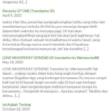
tanganmu di […]
Fiesta by IZ*ONE (Translation ID)
April 9, 2021
waktu t’lah tiba, penantian panjangkusingkap hatiku yang tidur dan
membiarkannya terbuka Ah.Kini ku pun menatap dengan lebih
dalamInilah waktuku Ku menyapa pagi, Oh hari akan
menyenangkanMimpi yang jauh kini tak akan jauh lagiHanya ‘tuk
diriku, Woo Kubuat sebuah festivalBahwa ini waktu tepat, yang
kutentukan Bunga warna-warni merekah dan k’lopaknya
beterbanganFestival ini memuncak, tak ‘kan berakhir, […]
LOVE WHISPER BY GFRIEND (ID translation by Wartawota48)
May 18, 2020
LOVE WHISPER BY GFRIEND Translate by: Wartawota48 Tak
dapat… ungkap rasaku dalam kata Sang angin bertiup dengan
nyaman Bagaikan lagu yang kudengar bersamamu Ku merasa sangat
baik hari ini Di bawah langit secerah salju Di hari saat keringat
berjatuhan Jalan bergandengan melintasi hamparan bunga Ku
bersamamu… Dengarlah di manapun… Apa kau rasakan? Takdirku dan
dirimu… […]
Ini Adalah Testing
October 22, 2019