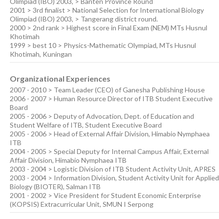
Olimpiad (IBO) 2003, > Banten Province Round
2001 > 3rd finalist > National Selection for International Biology
Olimpiad (IBO) 2003, > Tangerang district round.
2000 > 2nd rank > Highest score in Final Exam (NEM) MTs Husnul
Khotimah
1999 > best 10 > Physics-Mathematic Olympiad, MTs Husnul
Khotimah, Kuningan
Organizational Experiences
2007 - 2010 > Team Leader (CEO) of Ganesha Publishing House
2006 - 2007 > Human Resource Director of ITB Student Executive
Board
2005 - 2006 > Deputy of Advocation, Dept. of Education and
Student Welfare of ITB, Student Executive Board
2005 - 2006 > Head of External Affair Division, Himabio Nymphaea
ITB
2004 - 2005 > Special Deputy for Internal Campus Affair, External
Affair Division, Himabio Nymphaea ITB
2003 - 2004 > Logistic Division of ITB Student Activity Unit, APRES
2003 - 2004 > Information Division, Student Activity Unit for Applied
Biology (BIOTER), Salman ITB
2001 - 2002 > Vice President for Student Economic Enterprise
(KOPSIS) Extracurricular Unit, SMUN I Serpong