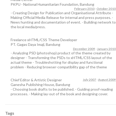
PKPU - National Humanitarian Foundation
,
Bandung
February 2010
-
October 2010
- Creating Design for Publication and Organisational Attribute -
Making Official Media Release for internal and press purposes. -
News hunting and documentation of event. - Building network to
the local media/press.
Freelance xHTML/CSS Theme Developer
PT. Gagas Daya Imaji
,
Bandung
December 2009
-
January 2010
- Analyzing PSD (photoshop) product of the theme created by
designer - Transforming the PSDs to xHTML/CSS layout of the
actual theme - Troubleshotting for display and functional
problem - Reducing browser-compatibility gap of the theme
Chief Editor & Artistic Designer
July 2007
-
August 2009
Ganesha Publishing House
,
Bandung
- Choosing book drafts to be published. - Guiding proof-reading
processes. - Making lay-out of the book and designing cover.
Tags