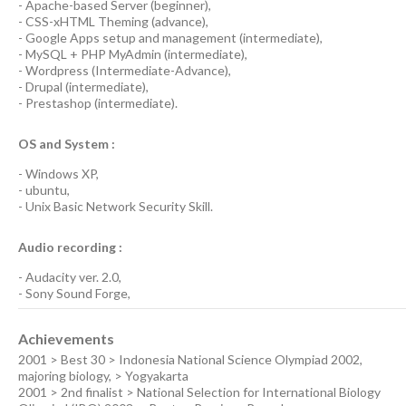
-
Apache-based Server
(
beginner
),
-
CSS-xHTML Theming
(
advance
),
-
Google Apps
setup and management (
intermediate
),
-
MySQL + PHP MyAdmin
(
intermediate
),
-
Wordpress
(
Intermediate-Advance
),
-
Drupal
(
intermediate
),
-
Prestashop
(
intermediate
).
OS and System :
-
Windows XP
,
-
ubuntu
,
-
Unix Basic Network Security
Skill.
Audio recording :
-
Audacity ver. 2.0
,
-
Sony Sound Forge
,
Achievements
2001 > Best 30 > Indonesia National Science Olympiad 2002,
majoring biology, > Yogyakarta
2001 > 2nd finalist > National Selection for International Biology