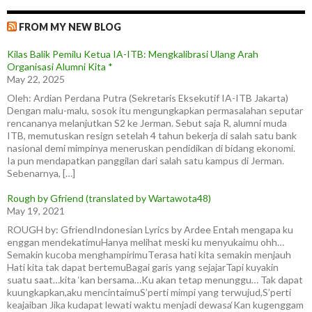
FROM MY NEW BLOG
Kilas Balik Pemilu Ketua IA-ITB: Mengkalibrasi Ulang Arah
Organisasi Alumni Kita *
May 22, 2025
Oleh: Ardian Perdana Putra (Sekretaris Eksekutif IA-ITB Jakarta)
Dengan malu-malu, sosok itu mengungkapkan permasalahan seputar
rencananya melanjutkan S2 ke Jerman. Sebut saja R, alumni muda
ITB, memutuskan resign setelah 4 tahun bekerja di salah satu bank
nasional demi mimpinya meneruskan pendidikan di bidang ekonomi.
Ia pun mendapatkan panggilan dari salah satu kampus di Jerman.
Sebenarnya, […]
Rough by Gfriend (translated by Wartawota48)
May 19, 2021
ROUGH by: GfriendIndonesian Lyrics by Ardee Entah mengapa ku
enggan mendekatimuHanya melihat meski ku menyukaimu ohh…
Semakin kucoba menghampirimuTerasa hati kita semakin menjauh
Hati kita tak dapat bertemuBagai garis yang sejajarTapi kuyakin
suatu saat…kita ‘kan bersama…Ku akan tetap menunggu… Tak dapat
kuungkapkan,aku mencintaimuS’perti mimpi yang terwujud,S’perti
keajaiban Jika kudapat lewati waktu menjadi dewasa‘Kan kugenggam