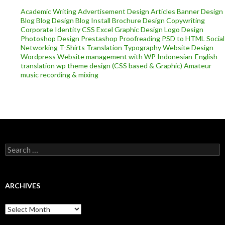
Academic Writing
Advertisement Design
Articles
Banner Design
Blog
Blog Design
Blog Install
Brochure Design
Copywriting
Corporate Identity
CSS
Excel
Graphic Design
Logo Design
Photoshop Design
Prestashop
Proofreading
PSD to HTML
Social
Networking
T-Shirts
Translation
Typography
Website Design
Wordpress
Website management with WP
Indonesian-English
translation
wp theme design (CSS based & Graphic)
Amateur
music recording & mixing
Search
for:
ARCHIVES
Archives