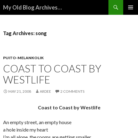
Search
My Old Blog Archives…
SKIP
PRIMAR
TO
MENU
CONTENT
Tag Archives: song
PUITO-MELANKOLIK
COAST TO COAST BY
WESTLIFE
MAY 21, 2008
ARDEE
2 COMMENTS
Coast to Coast by Westlife
An empty street, an empty house
a hole inside my heart
I’m all alone, the rooms are getting smaller