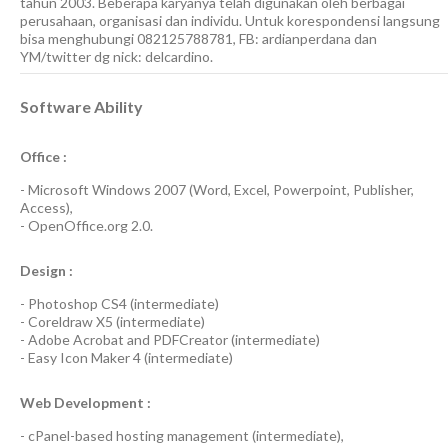
tahun 2003. Beberapa karyanya telah digunakan oleh berbagai
perusahaan, organisasi dan individu. Untuk korespondensi langsung
bisa menghubungi 082125788781, FB: ardianperdana dan
YM/twitter dg nick: delcardino.
Software Ability
Office :
-
Microsoft Windows 2007
(Word, Excel, Powerpoint, Publisher,
Access),
-
OpenOffice.org 2.0.
Design :
-
Photoshop CS4
(
intermediate
)
-
Coreldraw X5
(
intermediate
)
-
Adobe Acrobat
and
PDFCreator
(
intermediate
)
-
Easy Icon Maker 4
(
intermediate
)
Web Development :
-
cPanel-based hosting management
(
intermediate
),