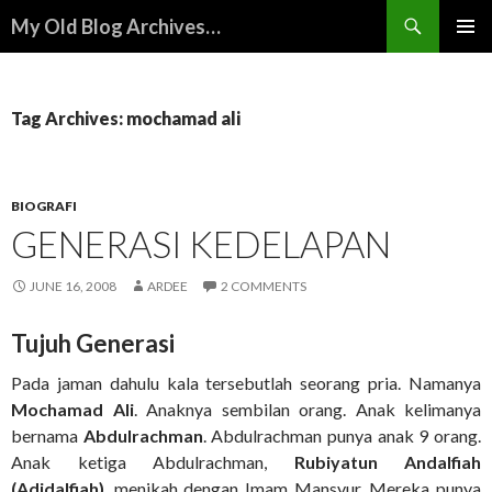
Search
My Old Blog Archives…
SKIP
PRIMAR
TO
MENU
CONTENT
Tag Archives: mochamad ali
BIOGRAFI
GENERASI KEDELAPAN
JUNE 16, 2008
ARDEE
2 COMMENTS
Tujuh Generasi
Pada jaman dahulu kala tersebutlah seorang pria. Namanya
Mochamad Ali
. Anaknya sembilan orang. Anak kelimanya
bernama
Abdulrachman
. Abdulrachman punya anak 9 orang.
Anak ketiga Abdulrachman,
Rubiyatun Andalfiah
(Adidalfiah)
, menikah dengan Imam Mansyur. Mereka punya