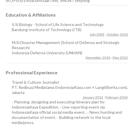
(KOPSIS) Extracurricular Unit, SMUN I Serpong
Education & Affiliations
S.Si Biology - School of Life Science and Technology
Bandung Institute of Technology (ITB)
July 2003
-
October 2010
M.Si Disaster Management (School of Defense and Strategic
Research)
Indonesia Defense University (UNHAN)
November 2010
-
May 2012
Professional Experience
Travel & Culture Journalist
PT. Redbuzz Mediatama (IndonesiaKaya.com + LangitBerita.com)
,
Jakarta
January 2012
-
February 2014
- Planning, designing and executing itinerary plan for
IndonesiaKaya Expedition. - Live-reporting event via
IndonesiaKaya official social media event.. - News hunting and
documentation of event. - Building network to the local
media/press.