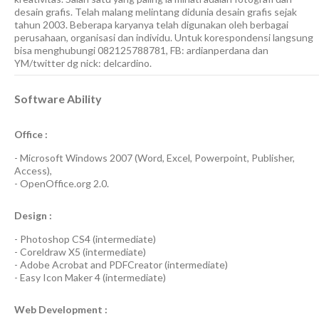
desain grafis. Telah malang melintang didunia desain grafis sejak
tahun 2003. Beberapa karyanya telah digunakan oleh berbagai
perusahaan, organisasi dan individu. Untuk korespondensi langsung
bisa menghubungi 082125788781, FB: ardianperdana dan
YM/twitter dg nick: delcardino.
Software Ability
Office :
-
Microsoft Windows 2007
(Word, Excel, Powerpoint, Publisher,
Access),
-
OpenOffice.org 2.0.
Design :
-
Photoshop CS4
(
intermediate
)
-
Coreldraw X5
(
intermediate
)
-
Adobe Acrobat
and
PDFCreator
(
intermediate
)
-
Easy Icon Maker 4
(
intermediate
)
Web Development :