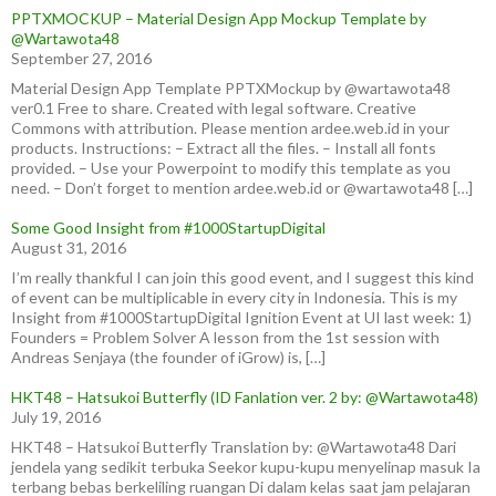
PPTXMOCKUP – Material Design App Mockup Template by
@Wartawota48
September 27, 2016
Material Design App Template PPTXMockup by @wartawota48
ver0.1 Free to share. Created with legal software. Creative
Commons with attribution. Please mention ardee.web.id in your
products. Instructions: – Extract all the files. – Install all fonts
provided. – Use your Powerpoint to modify this template as you
need. – Don’t forget to mention ardee.web.id or @wartawota48 […]
Some Good Insight from #1000StartupDigital
August 31, 2016
I’m really thankful I can join this good event, and I suggest this kind
of event can be multiplicable in every city in Indonesia. This is my
Insight from #1000StartupDigital Ignition Event at UI last week: 1)
Founders = Problem Solver A lesson from the 1st session with
Andreas Senjaya (the founder of iGrow) is, […]
HKT48 – Hatsukoi Butterfly (ID Fanlation ver. 2 by: @Wartawota48)
July 19, 2016
HKT48 – Hatsukoi Butterfly Translation by: @Wartawota48 Dari
jendela yang sedikit terbuka Seekor kupu-kupu menyelinap masuk Ia
terbang bebas berkeliling ruangan Di dalam kelas saat jam pelajaran