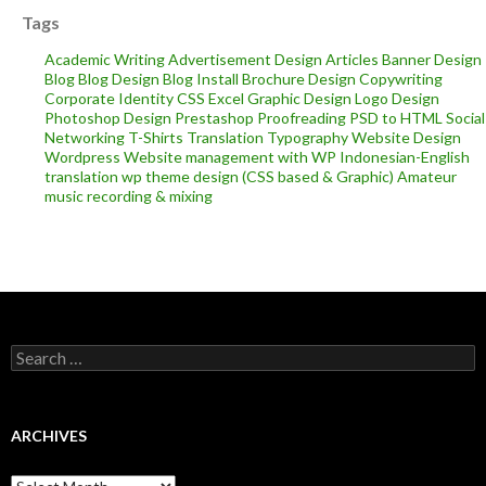
Tags
Academic Writing
Advertisement Design
Articles
Banner Design
Blog
Blog Design
Blog Install
Brochure Design
Copywriting
Corporate Identity
CSS
Excel
Graphic Design
Logo Design
Photoshop Design
Prestashop
Proofreading
PSD to HTML
Social
Networking
T-Shirts
Translation
Typography
Website Design
Wordpress
Website management with WP
Indonesian-English
translation
wp theme design (CSS based & Graphic)
Amateur
music recording & mixing
Search
for:
ARCHIVES
Archives