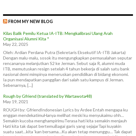
FROM MY NEW BLOG
Kilas Balik Pemilu Ketua IA-ITB: Mengkalibrasi Ulang Arah
Organisasi Alumni Kita *
May 22, 2025
Oleh: Ardian Perdana Putra (Sekretaris Eksekutif IA-ITB Jakarta)
Dengan malu-malu, sosok itu mengungkapkan permasalahan seputar
rencananya melanjutkan S2 ke Jerman. Sebut saja R, alumni muda
ITB, memutuskan resign setelah 4 tahun bekerja di salah satu bank
nasional demi mimpinya meneruskan pendidikan di bidang ekonomi.
Ia pun mendapatkan panggilan dari salah satu kampus di Jerman.
Sebenarnya, […]
Rough by Gfriend (translated by Wartawota48)
May 19, 2021
ROUGH by: GfriendIndonesian Lyrics by Ardee Entah mengapa ku
enggan mendekatimuHanya melihat meski ku menyukaimu ohh…
Semakin kucoba menghampirimuTerasa hati kita semakin menjauh
Hati kita tak dapat bertemuBagai garis yang sejajarTapi kuyakin
suatu saat…kita ‘kan bersama…Ku akan tetap menunggu… Tak dapat