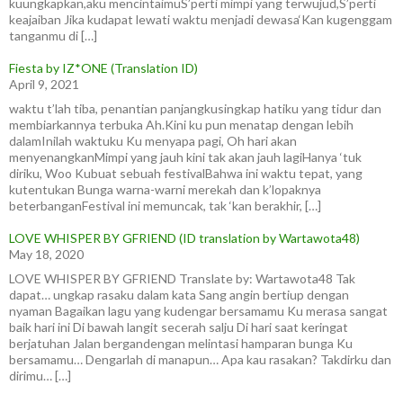
kuungkapkan,aku mencintaimuS’perti mimpi yang terwujud,S’perti
keajaiban Jika kudapat lewati waktu menjadi dewasa‘Kan kugenggam
tanganmu di […]
Fiesta by IZ*ONE (Translation ID)
April 9, 2021
waktu t’lah tiba, penantian panjangkusingkap hatiku yang tidur dan
membiarkannya terbuka Ah.Kini ku pun menatap dengan lebih
dalamInilah waktuku Ku menyapa pagi, Oh hari akan
menyenangkanMimpi yang jauh kini tak akan jauh lagiHanya ‘tuk
diriku, Woo Kubuat sebuah festivalBahwa ini waktu tepat, yang
kutentukan Bunga warna-warni merekah dan k’lopaknya
beterbanganFestival ini memuncak, tak ‘kan berakhir, […]
LOVE WHISPER BY GFRIEND (ID translation by Wartawota48)
May 18, 2020
LOVE WHISPER BY GFRIEND Translate by: Wartawota48 Tak
dapat… ungkap rasaku dalam kata Sang angin bertiup dengan
nyaman Bagaikan lagu yang kudengar bersamamu Ku merasa sangat
baik hari ini Di bawah langit secerah salju Di hari saat keringat
berjatuhan Jalan bergandengan melintasi hamparan bunga Ku
bersamamu… Dengarlah di manapun… Apa kau rasakan? Takdirku dan
dirimu… […]