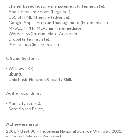
-
cPanel-based hosting management
(
intermediate
),
-
Apache-based Server
(
beginner
),
-
CSS-xHTML Theming
(
advance
),
-
Google Apps
setup and management (
intermediate
),
-
MySQL + PHP MyAdmin
(
intermediate
),
-
Wordpress
(
Intermediate-Advance
),
-
Drupal
(
intermediate
),
-
Prestashop
(
intermediate
).
OS and System :
-
Windows XP
,
-
ubuntu
,
-
Unix Basic Network Security
Skill.
Audio recording :
-
Audacity ver. 2.0
,
-
Sony Sound Forge
,
Achievements
2001 > Best 30 > Indonesia National Science Olympiad 2002,
majoring biology, > Yogyakarta