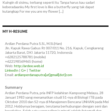
Kuingin di sisimu, terbang seperti itu Tanpa harus kau sadari
keberadaanku My first love is like a butterfly yang tak dapat
kutangkap For me you are my flower […]
MY H-RESUME
Ardian
Perdana Putra
S.Si., M.Si.(Han)
Jln. Kapuk Rawa Gabus Rt 007/011 No. 216, Kapuk, Cengkareng
Jakarta Barat
,
DKI Jakarta
11720
,
Indonesia
+6282125788781
(
mobile
)
+622198569465
(
home
)
Web:
http://ardee.web.id
LinkedIn
|
G+
|
Twitter
Email:
ardianperdanaputra[at]gmail[dot]com
Summary
Ardian Perdana Putra, pria INFP kelahiran Kampoeng Melayu, 28
Januari 1983 yang menamatkan studi S1-nya di Biologi ITB pada
Oktober 2010 dan S2-nya di Manajemen Bencana UNHAN pada Mei
2012. Hobbynya beragam, terutama berhubungan dengan seni dan
kreativitas. Salah satu yang paling ia minati adalah fotografi dan