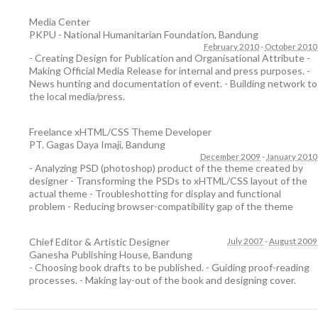
Media Center
PKPU - National Humanitarian Foundation
,
Bandung
February 2010
-
October 2010
- Creating Design for Publication and Organisational Attribute -
Making Official Media Release for internal and press purposes. -
News hunting and documentation of event. - Building network to
the local media/press.
Freelance xHTML/CSS Theme Developer
PT. Gagas Daya Imaji
,
Bandung
December 2009
-
January 2010
- Analyzing PSD (photoshop) product of the theme created by
designer - Transforming the PSDs to xHTML/CSS layout of the
actual theme - Troubleshotting for display and functional
problem - Reducing browser-compatibility gap of the theme
Chief Editor & Artistic Designer
July 2007
-
August 2009
Ganesha Publishing House
,
Bandung
- Choosing book drafts to be published. - Guiding proof-reading
processes. - Making lay-out of the book and designing cover.