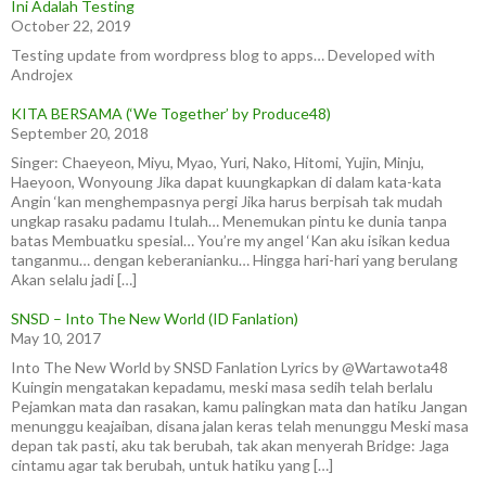
Ini Adalah Testing
October 22, 2019
Testing update from wordpress blog to apps… Developed with
Androjex
KITA BERSAMA (‘We Together’ by Produce48)
September 20, 2018
Singer: Chaeyeon, Miyu, Myao, Yuri, Nako, Hitomi, Yujin, Minju,
Haeyoon, Wonyoung Jika dapat kuungkapkan di dalam kata-kata
Angin ‘kan menghempasnya pergi Jika harus berpisah tak mudah
ungkap rasaku padamu Itulah… Menemukan pintu ke dunia tanpa
batas Membuatku spesial… You’re my angel ‘Kan aku isikan kedua
tanganmu… dengan keberanianku… Hingga hari-hari yang berulang
Akan selalu jadi […]
SNSD – Into The New World (ID Fanlation)
May 10, 2017
Into The New World by SNSD Fanlation Lyrics by @Wartawota48
Kuingin mengatakan kepadamu, meski masa sedih telah berlalu
Pejamkan mata dan rasakan, kamu palingkan mata dan hatiku Jangan
menunggu keajaiban, disana jalan keras telah menunggu Meski masa
depan tak pasti, aku tak berubah, tak akan menyerah Bridge: Jaga
cintamu agar tak berubah, untuk hatiku yang […]