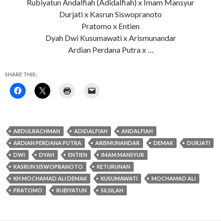
Rubiyatun Andalfiah (Adidalfiah) x Imam Mansyur
Durjati x Kasrun Siswopranoto
Pratomo x Entien
Dyah Dwi Kusumawati x Arismunandar
Ardian Perdana Putra x …
SHARE THIS:
ABDULRACHMAN
ADIDALFIAH
ANDALFIAH
ARDIAN PERDANA PUTRA
ARISMUNANDAR
DEMAK
DURJATI
DWI
DYAH
ENTIEN
IMAM MANSYUR
KASRUN SISWOPRANOTO
KETURUNAN
KH MOCHAMAD ALI DEMAK
KUSUMAWATI
MOCHAMAD ALI
PRATOMO
RUBIYATUN
SILSILAH