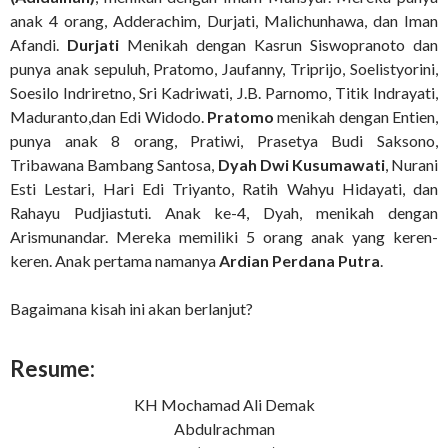
anak 4 orang, Adderachim, Durjati, Malichunhawa, dan Iman
Afandi.
Durjati
Menikah dengan Kasrun Siswopranoto dan
punya anak sepuluh, Pratomo, Jaufanny, Triprijo, Soelistyorini,
Soesilo Indriretno, Sri Kadriwati, J.B. Parnomo, Titik Indrayati,
Maduranto,dan Edi Widodo.
Pratomo
menikah dengan Entien,
punya anak 8 orang, Pratiwi, Prasetya Budi Saksono,
Tribawana Bambang Santosa,
Dyah Dwi Kusumawati
, Nurani
Esti Lestari, Hari Edi Triyanto, Ratih Wahyu Hidayati, dan
Rahayu Pudjiastuti. Anak ke-4, Dyah, menikah dengan
Arismunandar. Mereka memiliki 5 orang anak yang keren-
keren. Anak pertama namanya
Ardian Perdana Putra
.
Bagaimana kisah ini akan berlanjut?
Resume:
KH Mochamad Ali Demak
Abdulrachman