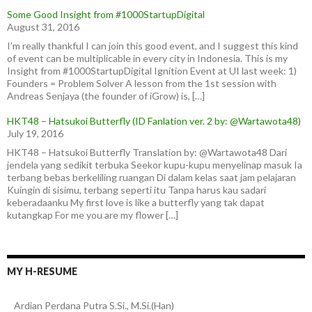
Some Good Insight from #1000StartupDigital
August 31, 2016
I’m really thankful I can join this good event, and I suggest this kind
of event can be multiplicable in every city in Indonesia. This is my
Insight from #1000StartupDigital Ignition Event at UI last week: 1)
Founders = Problem Solver A lesson from the 1st session with
Andreas Senjaya (the founder of iGrow) is, […]
HKT48 – Hatsukoi Butterfly (ID Fanlation ver. 2 by: @Wartawota48)
July 19, 2016
HKT48 – Hatsukoi Butterfly Translation by: @Wartawota48 Dari
jendela yang sedikit terbuka Seekor kupu-kupu menyelinap masuk Ia
terbang bebas berkeliling ruangan Di dalam kelas saat jam pelajaran
Kuingin di sisimu, terbang seperti itu Tanpa harus kau sadari
keberadaanku My first love is like a butterfly yang tak dapat
kutangkap For me you are my flower […]
MY H-RESUME
Ardian
Perdana Putra
S.Si., M.Si.(Han)