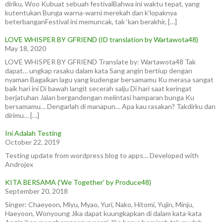
diriku, Woo Kubuat sebuah festivalBahwa ini waktu tepat, yang
kutentukan Bunga warna-warni merekah dan k’lopaknya
beterbanganFestival ini memuncak, tak ‘kan berakhir, […]
LOVE WHISPER BY GFRIEND (ID translation by Wartawota48)
May 18, 2020
LOVE WHISPER BY GFRIEND Translate by: Wartawota48 Tak
dapat… ungkap rasaku dalam kata Sang angin bertiup dengan
nyaman Bagaikan lagu yang kudengar bersamamu Ku merasa sangat
baik hari ini Di bawah langit secerah salju Di hari saat keringat
berjatuhan Jalan bergandengan melintasi hamparan bunga Ku
bersamamu… Dengarlah di manapun… Apa kau rasakan? Takdirku dan
dirimu… […]
Ini Adalah Testing
October 22, 2019
Testing update from wordpress blog to apps… Developed with
Androjex
KITA BERSAMA (‘We Together’ by Produce48)
September 20, 2018
Singer: Chaeyeon, Miyu, Myao, Yuri, Nako, Hitomi, Yujin, Minju,
Haeyoon, Wonyoung Jika dapat kuungkapkan di dalam kata-kata