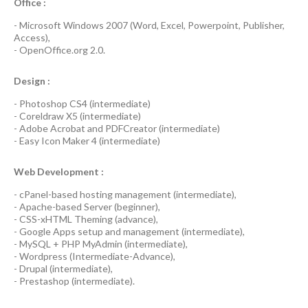
Office :
-
Microsoft Windows 2007
(Word, Excel, Powerpoint, Publisher,
Access),
-
OpenOffice.org 2.0.
Design :
-
Photoshop CS4
(
intermediate
)
-
Coreldraw X5
(
intermediate
)
-
Adobe Acrobat
and
PDFCreator
(
intermediate
)
-
Easy Icon Maker 4
(
intermediate
)
Web Development :
-
cPanel-based hosting management
(
intermediate
),
-
Apache-based Server
(
beginner
),
-
CSS-xHTML Theming
(
advance
),
-
Google Apps
setup and management (
intermediate
),
-
MySQL + PHP MyAdmin
(
intermediate
),
-
Wordpress
(
Intermediate-Advance
),
-
Drupal
(
intermediate
),
-
Prestashop
(
intermediate
).