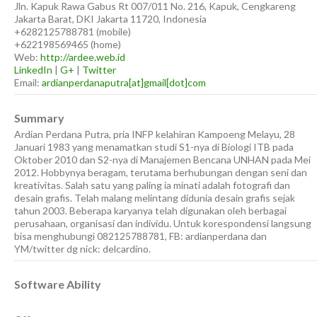
Jln. Kapuk Rawa Gabus Rt 007/011 No. 216, Kapuk, Cengkareng
Jakarta Barat
,
DKI Jakarta
11720
,
Indonesia
+6282125788781
(
mobile
)
+622198569465
(
home
)
Web:
http://ardee.web.id
LinkedIn
|
G+
|
Twitter
Email:
ardianperdanaputra[at]gmail[dot]com
Summary
Ardian Perdana Putra, pria INFP kelahiran Kampoeng Melayu, 28
Januari 1983 yang menamatkan studi S1-nya di Biologi ITB pada
Oktober 2010 dan S2-nya di Manajemen Bencana UNHAN pada Mei
2012. Hobbynya beragam, terutama berhubungan dengan seni dan
kreativitas. Salah satu yang paling ia minati adalah fotografi dan
desain grafis. Telah malang melintang didunia desain grafis sejak
tahun 2003. Beberapa karyanya telah digunakan oleh berbagai
perusahaan, organisasi dan individu. Untuk korespondensi langsung
bisa menghubungi 082125788781, FB: ardianperdana dan
YM/twitter dg nick: delcardino.
Software Ability