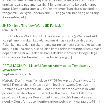
Angin ‘kan menghempasnya pergi Jika harus berpisah tak mudah
ungkap rasaku padamu Itulah… Menemukan pintu ke dunia tanpa
batas Membuatku spesial… You’re my angel ‘Kan aku isikan kedua
tanganmu… dengan keberanianku… Hingga hari-hari yang berulang
Akan selalu jadi […]
SNSD – Into The New World (ID Fanlation)
May 10, 2017
Into The New World by SNSD Fanlation Lyrics by @Wartawota48
Kuingin mengatakan kepadamu, meski masa sedih telah berlalu
Pejamkan mata dan rasakan, kamu palingkan mata dan hatiku Jangan
menunggu keajaiban, disana jalan keras telah menunggu Meski masa
depan tak pasti, aku tak berubah, tak akan menyerah Bridge: Jaga
cintamu agar tak berubah, untuk hatiku yang […]
PPTXMOCKUP – Material Design App Mockup Template by
@Wartawota48
September 27, 2016
Material Design App Template PPTXMockup by @wartawota48
ver0.1 Free to share. Created with legal software. Creative
Commons with attribution. Please mention ardee.web.id in your
products. Instructions: – Extract all the files. – Install all fonts
provided. – Use your Powerpoint to modify this template as you
need. – Don’t forget to mention ardee.web.id or @wartawota48 […]