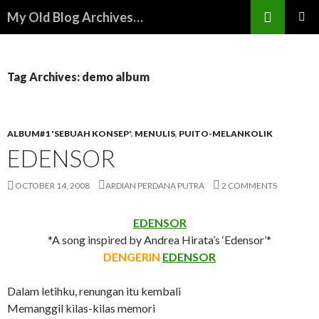
Search
My Old Blog Archives…
SKIP
PRIMAR
TO
MENU
CONTENT
Tag Archives: demo album
ALBUM#1 'SEBUAH KONSEP'
,
MENULIS
,
PUITO-MELANKOLIK
EDENSOR
OCTOBER 14, 2008
ARDIAN PERDANA PUTRA
2 COMMENTS
EDENSOR
*A song inspired by Andrea Hirata’s ‘Edensor’*
DENGERIN
EDENSOR
Dalam letihku, renungan itu kembali
Memanggil kilas-kilas memori