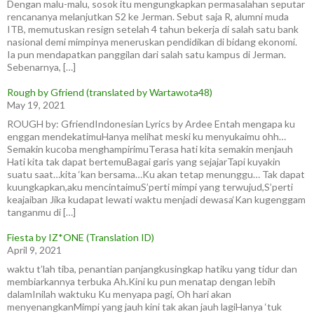
Dengan malu-malu, sosok itu mengungkapkan permasalahan seputar
rencananya melanjutkan S2 ke Jerman. Sebut saja R, alumni muda
ITB, memutuskan resign setelah 4 tahun bekerja di salah satu bank
nasional demi mimpinya meneruskan pendidikan di bidang ekonomi.
Ia pun mendapatkan panggilan dari salah satu kampus di Jerman.
Sebenarnya, […]
Rough by Gfriend (translated by Wartawota48)
May 19, 2021
ROUGH by: GfriendIndonesian Lyrics by Ardee Entah mengapa ku
enggan mendekatimuHanya melihat meski ku menyukaimu ohh…
Semakin kucoba menghampirimuTerasa hati kita semakin menjauh
Hati kita tak dapat bertemuBagai garis yang sejajarTapi kuyakin
suatu saat…kita ‘kan bersama…Ku akan tetap menunggu… Tak dapat
kuungkapkan,aku mencintaimuS’perti mimpi yang terwujud,S’perti
keajaiban Jika kudapat lewati waktu menjadi dewasa‘Kan kugenggam
tanganmu di […]
Fiesta by IZ*ONE (Translation ID)
April 9, 2021
waktu t’lah tiba, penantian panjangkusingkap hatiku yang tidur dan
membiarkannya terbuka Ah.Kini ku pun menatap dengan lebih
dalamInilah waktuku Ku menyapa pagi, Oh hari akan
menyenangkanMimpi yang jauh kini tak akan jauh lagiHanya ‘tuk