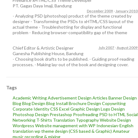
Freelance xHTML/CSS Theme Developer
PT. Gagas Daya Imaji
,
Bandung
December 2009
-
January 2010
- Analyzing PSD (photoshop) product of the theme created by
designer - Transforming the PSDs to xHTML/CSS layout of the
actual theme - Troubleshotting for display and functional
problem - Reducing browser-compatibility gap of the theme
Chief Editor & Artistic Designer
July 2007
-
August 2009
Ganesha Publishing House
,
Bandung
- Choosing book drafts to be published. - Guiding proof-reading
processes. - Making lay-out of the book and designing cover.
Tags
Academic Writing
Advertisement Design
Articles
Banner Design
Blog
Blog Design
Blog Install
Brochure Design
Copywriting
Corporate Identity
CSS
Excel
Graphic Design
Logo Design
Photoshop Design
Prestashop
Proofreading
PSD to HTML
Social
Networking
T-Shirts
Translation
Typography
Website Design
Wordpress
Website management with WP
Indonesian-English
translation
wp theme design (CSS based & Graphic)
Amateur
music recording & mixing