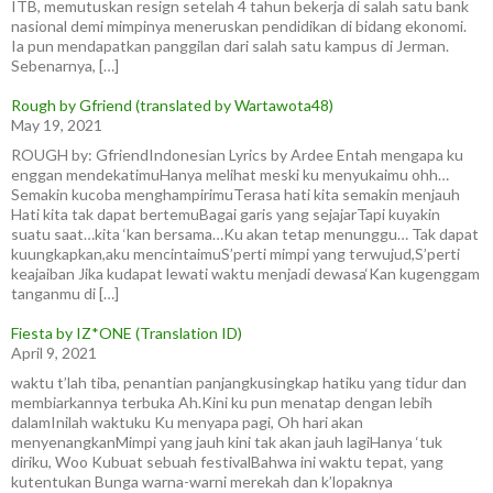
ITB, memutuskan resign setelah 4 tahun bekerja di salah satu bank
nasional demi mimpinya meneruskan pendidikan di bidang ekonomi.
Ia pun mendapatkan panggilan dari salah satu kampus di Jerman.
Sebenarnya, […]
Rough by Gfriend (translated by Wartawota48)
May 19, 2021
ROUGH by: GfriendIndonesian Lyrics by Ardee Entah mengapa ku
enggan mendekatimuHanya melihat meski ku menyukaimu ohh…
Semakin kucoba menghampirimuTerasa hati kita semakin menjauh
Hati kita tak dapat bertemuBagai garis yang sejajarTapi kuyakin
suatu saat…kita ‘kan bersama…Ku akan tetap menunggu… Tak dapat
kuungkapkan,aku mencintaimuS’perti mimpi yang terwujud,S’perti
keajaiban Jika kudapat lewati waktu menjadi dewasa‘Kan kugenggam
tanganmu di […]
Fiesta by IZ*ONE (Translation ID)
April 9, 2021
waktu t’lah tiba, penantian panjangkusingkap hatiku yang tidur dan
membiarkannya terbuka Ah.Kini ku pun menatap dengan lebih
dalamInilah waktuku Ku menyapa pagi, Oh hari akan
menyenangkanMimpi yang jauh kini tak akan jauh lagiHanya ‘tuk
diriku, Woo Kubuat sebuah festivalBahwa ini waktu tepat, yang
kutentukan Bunga warna-warni merekah dan k’lopaknya