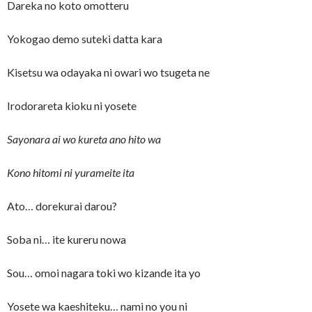
Dareka no koto omotteru
Yokogao demo suteki datta kara
Kisetsu wa odayaka ni owari wo tsugeta ne
Irodorareta kioku ni yosete
Sayonara ai wo kureta ano hito wa
Kono hitomi ni yurameite ita
Ato… dorekurai darou?
Soba ni… ite kureru nowa
Sou… omoi nagara toki wo kizande ita yo
Yosete wa kaeshiteku… nami no you ni