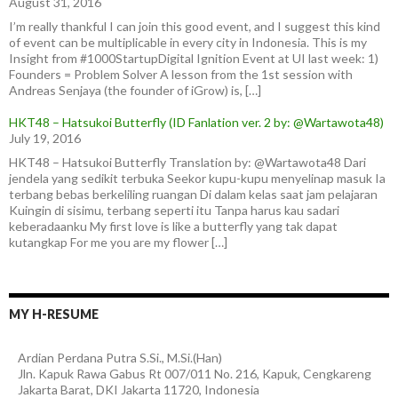
August 31, 2016
I’m really thankful I can join this good event, and I suggest this kind
of event can be multiplicable in every city in Indonesia. This is my
Insight from #1000StartupDigital Ignition Event at UI last week: 1)
Founders = Problem Solver A lesson from the 1st session with
Andreas Senjaya (the founder of iGrow) is, […]
HKT48 – Hatsukoi Butterfly (ID Fanlation ver. 2 by: @Wartawota48)
July 19, 2016
HKT48 – Hatsukoi Butterfly Translation by: @Wartawota48 Dari
jendela yang sedikit terbuka Seekor kupu-kupu menyelinap masuk Ia
terbang bebas berkeliling ruangan Di dalam kelas saat jam pelajaran
Kuingin di sisimu, terbang seperti itu Tanpa harus kau sadari
keberadaanku My first love is like a butterfly yang tak dapat
kutangkap For me you are my flower […]
MY H-RESUME
Ardian
Perdana Putra
S.Si., M.Si.(Han)
Jln. Kapuk Rawa Gabus Rt 007/011 No. 216, Kapuk, Cengkareng
Jakarta Barat
,
DKI Jakarta
11720
,
Indonesia