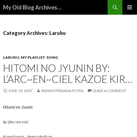
Search
My Old Blog Archives…
SKIP
PRIMAR
TO
MENU
CONTENT
Category Archives: Laruku
LARUKU
,
MY PLAYLIST
,
SONG
HITOMI NO JYUNIN BY:
L’ARC~EN~CIEL KAZOE KIR…
JUNE 19, 2007
ARDIAN PERDANA PUTRA
LEAVE A COMMENT
Hitomi no Jyunin
by: L’Arc~en~ciel
Kazoe kirenai… demo sukoshi no