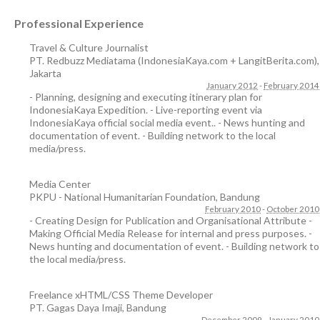
Professional Experience
Travel & Culture Journalist
PT. Redbuzz Mediatama (IndonesiaKaya.com + LangitBerita.com)
,
Jakarta
January 2012
-
February 2014
- Planning, designing and executing itinerary plan for
IndonesiaKaya Expedition. - Live-reporting event via
IndonesiaKaya official social media event.. - News hunting and
documentation of event. - Building network to the local
media/press.
Media Center
PKPU - National Humanitarian Foundation
,
Bandung
February 2010
-
October 2010
- Creating Design for Publication and Organisational Attribute -
Making Official Media Release for internal and press purposes. -
News hunting and documentation of event. - Building network to
the local media/press.
Freelance xHTML/CSS Theme Developer
PT. Gagas Daya Imaji
,
Bandung
December 2009
-
January 2010