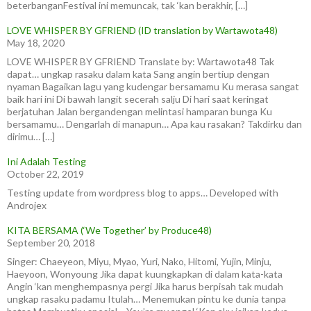
beterbanganFestival ini memuncak, tak ‘kan berakhir, […]
LOVE WHISPER BY GFRIEND (ID translation by Wartawota48)
May 18, 2020
LOVE WHISPER BY GFRIEND Translate by: Wartawota48 Tak
dapat… ungkap rasaku dalam kata Sang angin bertiup dengan
nyaman Bagaikan lagu yang kudengar bersamamu Ku merasa sangat
baik hari ini Di bawah langit secerah salju Di hari saat keringat
berjatuhan Jalan bergandengan melintasi hamparan bunga Ku
bersamamu… Dengarlah di manapun… Apa kau rasakan? Takdirku dan
dirimu… […]
Ini Adalah Testing
October 22, 2019
Testing update from wordpress blog to apps… Developed with
Androjex
KITA BERSAMA (‘We Together’ by Produce48)
September 20, 2018
Singer: Chaeyeon, Miyu, Myao, Yuri, Nako, Hitomi, Yujin, Minju,
Haeyoon, Wonyoung Jika dapat kuungkapkan di dalam kata-kata
Angin ‘kan menghempasnya pergi Jika harus berpisah tak mudah
ungkap rasaku padamu Itulah… Menemukan pintu ke dunia tanpa