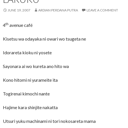
JUNE 19, 2007
ARDIAN PERDANA PUTRA
LEAVE A COMMENT
th
4
avenue
café
Kisetsu wa odayaka ni owari wo tsugeta ne
Idorareta kioku ni yosete
Sayonara ai wo kureta ano hito wa
Kono hitomi ni yurameite ita
Togirenai kimochi nante
Hajime kara shinjite nakatta
Utsuri yuku machinami ni tori nokosareta mama