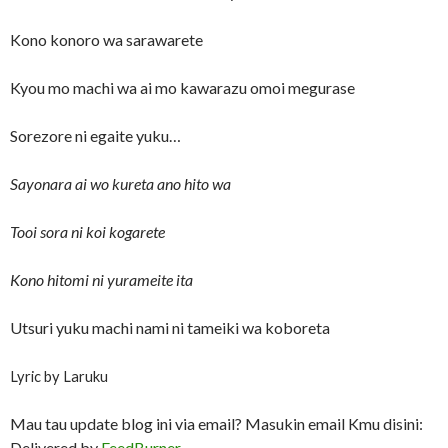
Kono konoro wa sarawarete
Kyou mo machi wa ai mo kawarazu omoi megurase
Sorezore ni egaite yuku…
Sayonara ai wo kureta ano hito wa
Tooi sora ni koi kogarete
Kono hitomi ni yurameite ita
Utsuri yuku machi nami ni tameiki wa koboreta
Lyric by Laruku
Mau tau update blog ini via email? Masukin email Kmu disini:
Delivered by
FeedBurner