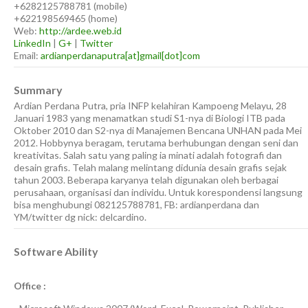
+6282125788781
(
mobile
)
+622198569465
(
home
)
Web:
http://ardee.web.id
LinkedIn
|
G+
|
Twitter
Email:
ardianperdanaputra[at]gmail[dot]com
Summary
Ardian Perdana Putra, pria INFP kelahiran Kampoeng Melayu, 28
Januari 1983 yang menamatkan studi S1-nya di Biologi ITB pada
Oktober 2010 dan S2-nya di Manajemen Bencana UNHAN pada Mei
2012. Hobbynya beragam, terutama berhubungan dengan seni dan
kreativitas. Salah satu yang paling ia minati adalah fotografi dan
desain grafis. Telah malang melintang didunia desain grafis sejak
tahun 2003. Beberapa karyanya telah digunakan oleh berbagai
perusahaan, organisasi dan individu. Untuk korespondensi langsung
bisa menghubungi 082125788781, FB: ardianperdana dan
YM/twitter dg nick: delcardino.
Software Ability
Office :