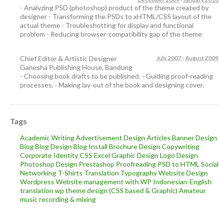
- Analyzing PSD (photoshop) product of the theme created by
designer - Transforming the PSDs to xHTML/CSS layout of the
actual theme - Troubleshotting for display and functional
problem - Reducing browser-compatibility gap of the theme
Chief Editor & Artistic Designer
July 2007
-
August 2009
Ganesha Publishing House
,
Bandung
- Choosing book drafts to be published. - Guiding proof-reading
processes. - Making lay-out of the book and designing cover.
Tags
Academic Writing
Advertisement Design
Articles
Banner Design
Blog
Blog Design
Blog Install
Brochure Design
Copywriting
Corporate Identity
CSS
Excel
Graphic Design
Logo Design
Photoshop Design
Prestashop
Proofreading
PSD to HTML
Social
Networking
T-Shirts
Translation
Typography
Website Design
Wordpress
Website management with WP
Indonesian-English
translation
wp theme design (CSS based & Graphic)
Amateur
music recording & mixing