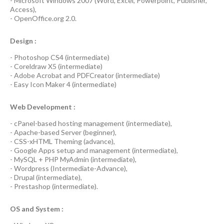
-
Microsoft Windows 2007
(Word, Excel, Powerpoint, Publisher,
Access),
-
OpenOffice.org 2.0.
Design :
-
Photoshop CS4
(
intermediate
)
-
Coreldraw X5
(
intermediate
)
-
Adobe Acrobat
and
PDFCreator
(
intermediate
)
-
Easy Icon Maker 4
(
intermediate
)
Web Development :
-
cPanel-based hosting management
(
intermediate
),
-
Apache-based Server
(
beginner
),
-
CSS-xHTML Theming
(
advance
),
-
Google Apps
setup and management (
intermediate
),
-
MySQL + PHP MyAdmin
(
intermediate
),
-
Wordpress
(
Intermediate-Advance
),
-
Drupal
(
intermediate
),
-
Prestashop
(
intermediate
).
OS and System :