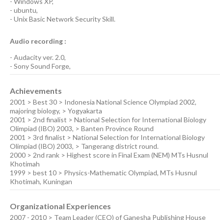
-
Windows XP
,
-
ubuntu
,
-
Unix Basic Network Security
Skill.
Audio recording :
-
Audacity ver. 2.0
,
-
Sony Sound Forge
,
Achievements
2001 > Best 30 > Indonesia National Science Olympiad 2002,
majoring biology, > Yogyakarta
2001 > 2nd finalist > National Selection for International Biology
Olimpiad (IBO) 2003, > Banten Province Round
2001 > 3rd finalist > National Selection for International Biology
Olimpiad (IBO) 2003, > Tangerang district round.
2000 > 2nd rank > Highest score in Final Exam (NEM) MTs Husnul
Khotimah
1999 > best 10 > Physics-Mathematic Olympiad, MTs Husnul
Khotimah, Kuningan
Organizational Experiences
2007 - 2010 > Team Leader (CEO) of Ganesha Publishing House