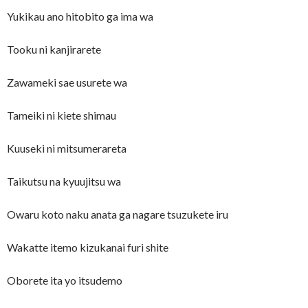
Yukikau ano hitobito ga ima wa
Tooku ni kanjirarete
Zawameki sae usurete wa
Tameiki ni kiete shimau
Kuuseki ni mitsumerareta
Taikutsu na kyuujitsu wa
Owaru koto naku anata ga nagare tsuzukete iru
Wakatte itemo kizukanai furi shite
Oborete ita yo itsudemo