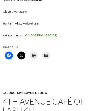
saigetsu wa nagare
ittai kimi no koto wo dorekurai
Hitomi no Jyunin by: L’Arc~en~c
Continue reading
→
wakatteru no kana?
SHARE THIS:
LARUKU
,
MY PLAYLIST
,
SONG
4TH AVENUE CAFÉ OF
LARUKU