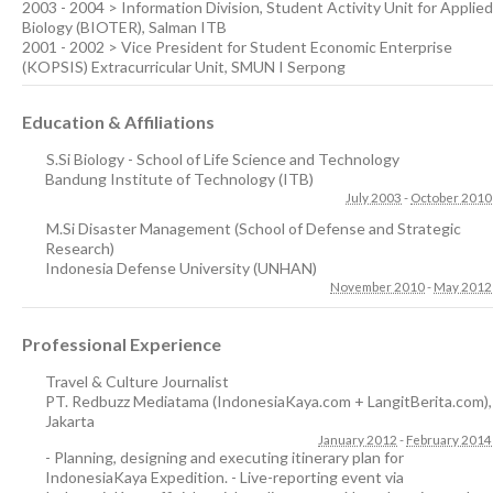
2003 - 2004 > Information Division, Student Activity Unit for Applied
Biology (BIOTER), Salman ITB
2001 - 2002 > Vice President for Student Economic Enterprise
(KOPSIS) Extracurricular Unit, SMUN I Serpong
Education & Affiliations
S.Si Biology - School of Life Science and Technology
Bandung Institute of Technology (ITB)
July 2003
-
October 2010
M.Si Disaster Management (School of Defense and Strategic
Research)
Indonesia Defense University (UNHAN)
November 2010
-
May 2012
Professional Experience
Travel & Culture Journalist
PT. Redbuzz Mediatama (IndonesiaKaya.com + LangitBerita.com)
,
Jakarta
January 2012
-
February 2014
- Planning, designing and executing itinerary plan for
IndonesiaKaya Expedition. - Live-reporting event via