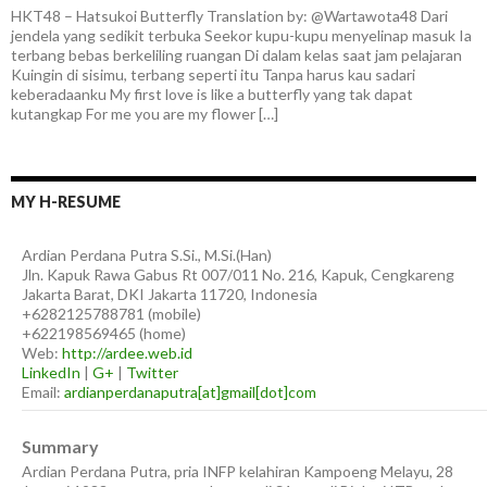
HKT48 – Hatsukoi Butterfly Translation by: @Wartawota48 Dari
jendela yang sedikit terbuka Seekor kupu-kupu menyelinap masuk Ia
terbang bebas berkeliling ruangan Di dalam kelas saat jam pelajaran
Kuingin di sisimu, terbang seperti itu Tanpa harus kau sadari
keberadaanku My first love is like a butterfly yang tak dapat
kutangkap For me you are my flower […]
MY H-RESUME
Ardian
Perdana Putra
S.Si., M.Si.(Han)
Jln. Kapuk Rawa Gabus Rt 007/011 No. 216, Kapuk, Cengkareng
Jakarta Barat
,
DKI Jakarta
11720
,
Indonesia
+6282125788781
(
mobile
)
+622198569465
(
home
)
Web:
http://ardee.web.id
LinkedIn
|
G+
|
Twitter
Email:
ardianperdanaputra[at]gmail[dot]com
Summary
Ardian Perdana Putra, pria INFP kelahiran Kampoeng Melayu, 28