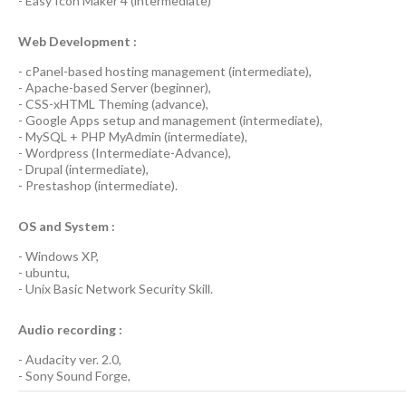
-
Easy Icon Maker 4
(
intermediate
)
Web Development :
-
cPanel-based hosting management
(
intermediate
),
-
Apache-based Server
(
beginner
),
-
CSS-xHTML Theming
(
advance
),
-
Google Apps
setup and management (
intermediate
),
-
MySQL + PHP MyAdmin
(
intermediate
),
-
Wordpress
(
Intermediate-Advance
),
-
Drupal
(
intermediate
),
-
Prestashop
(
intermediate
).
OS and System :
-
Windows XP
,
-
ubuntu
,
-
Unix Basic Network Security
Skill.
Audio recording :
-
Audacity ver. 2.0
,
-
Sony Sound Forge
,