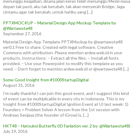
menunggu keajaiban, disana jalan keras telah menunggu Meski masa
depan tak pasti, aku tak berubah, tak akan menyerah Bridge: Jaga
cintamu agar tak berubah, untuk hatiku yang […]
PPTXMOCKUP – Material Design App Mockup Template by
@Wartawota48
September 27, 2016
Material Design App Template PPTXMockup by @wartawota48
ver0.1 Free to share. Created with legal software. Creative
Commons with attribution. Please mention ardee.web.id in your
products. Instructions: – Extract all the files. – Install all fonts
provided. – Use your Powerpoint to modify this template as you
need. – Don’t forget to mention ardee.web.id or @wartawota48 […]
Some Good Insight from #1000StartupDigital
August 31, 2016
I’m really thankful I can join this good event, and I suggest this kind
of event can be multiplicable in every city in Indonesia. This is my
Insight from #1000StartupDigital Ignition Event at UI last week: 1)
Founders = Problem Solver A lesson from the 1st session with
Andreas Senjaya (the founder of iGrow) is, […]
HKT48 – Hatsukoi Butterfly (ID Fanlation ver. 2 by: @Wartawota48)
July 19, 2016