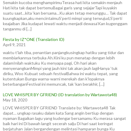
Semakin kucoba menghampirimuTerasa hati kita semakin menjauh
Hati kita tak dapat bertemuBagai garis yang sejajarTapi kuyakin
suatu saat…kita ‘kan bersama…Ku akan tetap menunggu… Tak dapat
kuungkapkan,aku mencintaimuS’perti mimpi yang terwujud,S’perti
keajaiban Jika kudapat lewati waktu menjadi dewasa‘Kan kugenggam
tanganmu di […]
Fiesta by IZ*ONE (Translation ID)
April 9, 2021
waktu t’lah tiba, penantian panjangkusingkap hatiku yang tidur dan
membiarkannya terbuka Ah.Kini ku pun menatap dengan lebih
dalamInilah waktuku Ku menyapa pagi, Oh hari akan
menyenangkanMimpi yang jauh kini tak akan jauh lagiHanya ‘tuk
diriku, Woo Kubuat sebuah festivalBahwa ini waktu tepat, yang
kutentukan Bunga warna-warni merekah dan k’lopaknya
beterbanganFestival ini memuncak, tak ‘kan berakhir, […]
LOVE WHISPER BY GFRIEND (ID translation by Wartawota48)
May 18, 2020
LOVE WHISPER BY GFRIEND Translate by: Wartawota48 Tak
dapat… ungkap rasaku dalam kata Sang angin bertiup dengan
nyaman Bagaikan lagu yang kudengar bersamamu Ku merasa sangat
baik hari ini Di bawah langit secerah salju Di hari saat keringat
berjatuhan Jalan bergandengan melintasi hamparan bunga Ku