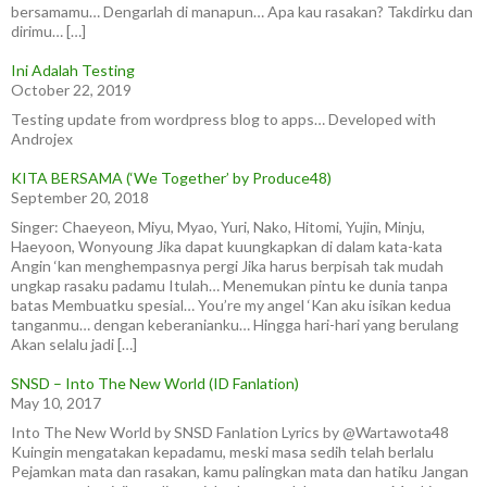
bersamamu… Dengarlah di manapun… Apa kau rasakan? Takdirku dan
dirimu… […]
Ini Adalah Testing
October 22, 2019
Testing update from wordpress blog to apps… Developed with
Androjex
KITA BERSAMA (‘We Together’ by Produce48)
September 20, 2018
Singer: Chaeyeon, Miyu, Myao, Yuri, Nako, Hitomi, Yujin, Minju,
Haeyoon, Wonyoung Jika dapat kuungkapkan di dalam kata-kata
Angin ‘kan menghempasnya pergi Jika harus berpisah tak mudah
ungkap rasaku padamu Itulah… Menemukan pintu ke dunia tanpa
batas Membuatku spesial… You’re my angel ‘Kan aku isikan kedua
tanganmu… dengan keberanianku… Hingga hari-hari yang berulang
Akan selalu jadi […]
SNSD – Into The New World (ID Fanlation)
May 10, 2017
Into The New World by SNSD Fanlation Lyrics by @Wartawota48
Kuingin mengatakan kepadamu, meski masa sedih telah berlalu
Pejamkan mata dan rasakan, kamu palingkan mata dan hatiku Jangan