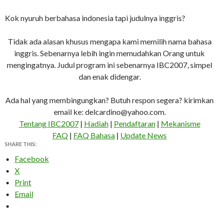
Kok nyuruh berbahasa indonesia tapi judulnya inggris?
Tidak ada alasan khusus mengapa kami memilih nama bahasa
inggris. Sebenarnya lebih ingin memudahkan Orang untuk
mengingatnya. Judul program ini sebenarnya IBC2007, simpel
dan enak didengar.
Ada hal yang membingungkan? Butuh respon segera? kirimkan
email ke: delcardino@yahoo.com.
Tentang IBC2007
|
Hadiah
|
Pendaftaran
|
Mekanisme
FAQ
|
FAQ Bahasa
|
Update News
SHARE THIS:
Facebook
X
Print
Email