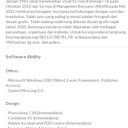
Januari 1983 yang menamatkan studi S1-nya di Biologi ITB pada
Oktober 2010 dan S2-nya di Manajemen Bencana UNHAN pada Mei
2012. Hobbynya beragam, terutama berhubungan dengan seni dan
kreativitas. Salah satu yang paling ia minati adalah fotografi dan
desain grafis. Telah malang melintang didunia desain grafis sejak
tahun 2003. Beberapa karyanya telah digunakan oleh berbagai
perusahaan, organisasi dan individu. Untuk korespondensi langsung
bisa menghubungi 082125788781, FB: ardianperdana dan
YM/twitter dg nick: delcardino.
Software Ability
Office :
-
Microsoft Windows 2007
(Word, Excel, Powerpoint, Publisher,
Access),
-
OpenOffice.org 2.0.
Design :
-
Photoshop CS4
(
intermediate
)
-
Coreldraw X5
(
intermediate
)
-
Adobe Acrobat
and
PDFCreator
(
intermediate
)