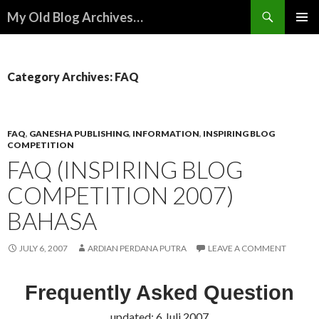
Search
My Old Blog Archives…
SKIP
PRIMAR
TO
MENU
CONTENT
Category Archives: FAQ
FAQ
,
GANESHA PUBLISHING
,
INFORMATION
,
INSPIRING BLOG
COMPETITION
FAQ (INSPIRING BLOG
COMPETITION 2007)
BAHASA
JULY 6, 2007
ARDIAN PERDANA PUTRA
LEAVE A COMMENT
Frequently Asked Question
updated: 6 Juli 2007