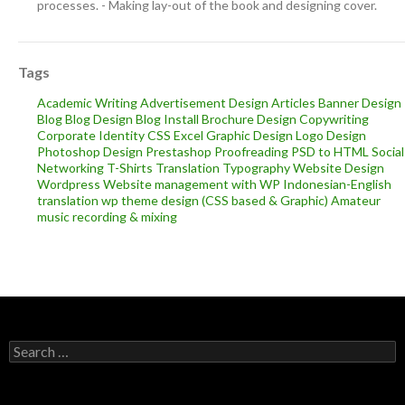
processes. - Making lay-out of the book and designing cover.
Tags
Academic Writing
Advertisement Design
Articles
Banner Design
Blog
Blog Design
Blog Install
Brochure Design
Copywriting
Corporate Identity
CSS
Excel
Graphic Design
Logo Design
Photoshop Design
Prestashop
Proofreading
PSD to HTML
Social
Networking
T-Shirts
Translation
Typography
Website Design
Wordpress
Website management with WP
Indonesian-English
translation
wp theme design (CSS based & Graphic)
Amateur
music recording & mixing
Search
for: