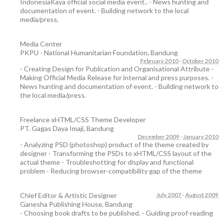
IndonesiaKaya official social media event.. - News hunting and
documentation of event. - Building network to the local
media/press.
Media Center
PKPU - National Humanitarian Foundation
,
Bandung
February 2010
-
October 2010
- Creating Design for Publication and Organisational Attribute -
Making Official Media Release for internal and press purposes. -
News hunting and documentation of event. - Building network to
the local media/press.
Freelance xHTML/CSS Theme Developer
PT. Gagas Daya Imaji
,
Bandung
December 2009
-
January 2010
- Analyzing PSD (photoshop) product of the theme created by
designer - Transforming the PSDs to xHTML/CSS layout of the
actual theme - Troubleshotting for display and functional
problem - Reducing browser-compatibility gap of the theme
Chief Editor & Artistic Designer
July 2007
-
August 2009
Ganesha Publishing House
,
Bandung
- Choosing book drafts to be published. - Guiding proof-reading