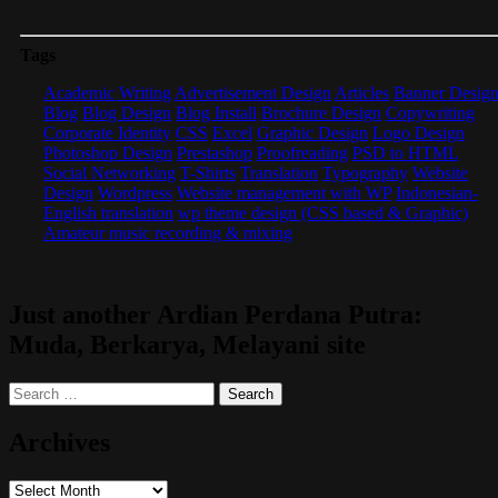
Tags
Academic Writing
Advertisement Design
Articles
Banner Desig
Blog
Blog Design
Blog Install
Brochure Design
Copywriting
Corporate Identity
CSS
Excel
Graphic Design
Logo Design
Photoshop Design
Prestashop
Proofreading
PSD to HTML
Social Networking
T-Shirts
Translation
Typography
Website
Design
Wordpress
Website management with WP
Indonesian-
English translation
wp theme design (CSS based & Graphic)
Amateur music recording & mixing
Just another Ardian Perdana Putra:
Muda, Berkarya, Melayani site
Search
for:
Archives
Archives