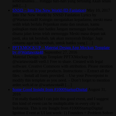
keberanianku… Hingga hari-hari yang berulang Akan selalu
jadi […]
SNSD – Into The New World (ID Fanlation)
May 10, 2017
Into The New World by SNSD Fanlation Lyrics by
@Wartawota48 Kuingin mengatakan kepadamu, meski masa
sedih telah berlalu Pejamkan mata dan rasakan, kamu
palingkan mata dan hatiku Jangan menunggu keajaiban,
disana jalan keras telah menunggu Meski masa depan tak
pasti, aku tak berubah, tak akan menyerah Bridge: Jaga
cintamu agar tak berubah, untuk hatiku yang […]
PPTXMOCKUP – Material Design App Mockup Template
by @Wartawota48
September 27, 2016
Material Design App Template PPTXMockup by
@wartawota48 ver0.1 Free to share. Created with legal
software. Creative Commons with attribution. Please mention
ardee.web.id in your products. Instructions: – Extract all the
files. – Install all fonts provided. – Use your Powerpoint to
modify this template as you need. – Don’t forget to mention
ardee.web.id or @wartawota48 […]
Some Good Insight from #1000StartupDigital
August 31,
2016
I’m really thankful I can join this good event, and I suggest
this kind of event can be multiplicable in every city in
Indonesia. This is my Insight from #1000StartupDigital
Ignition Event at UI last week: 1) Founders = Problem Solver