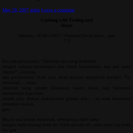
May 28, 2007
ardee
Leave a comment
Cooking with Feeling and
Heart
[
Markaz, 28 Mei 2007; “Padahal besok ujian….jam
7”
]
Klo ada pertanyaan, “Aktivitas apa yang berkaitan
dengan campur-mencampur dan butuh kecermatan, tapi gak pake
rumus?”, kira-kira
apa jawabannya? Kalo saya akan spontan menjawab masak!!. Ya,
memasak…. suatu
aktivitas yang umum dilakukan kaum hawa, tapi herannya
maestronya mayoritas
adalah pria. Bukan diskriminasi gender yak…. ini mah fenomena
umumnya kayak
gitu.
Bicara soal masak memasak, sebenarnya udah lama
pengen nulis tentang tema ini. Udah pernah sih, nulis resep sup krim
klo gak