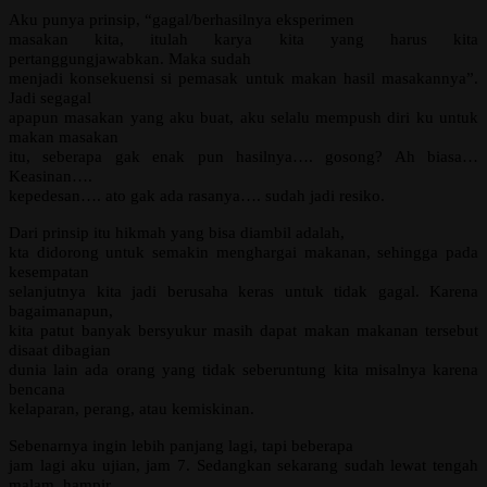
Aku punya prinsip, “gagal/berhasilnya eksperimen
masakan kita, itulah karya kita yang harus kita
pertanggungjawabkan. Maka sudah
menjadi konsekuensi si pemasak untuk makan hasil masakannya”.
Jadi segagal
apapun masakan yang aku buat, aku selalu mempush diri ku untuk
makan masakan
itu, seberapa gak enak pun hasilnya…. gosong? Ah biasa…
Keasinan….
kepedesan…. ato gak ada rasanya…. sudah jadi resiko.
Dari prinsip itu hikmah yang bisa diambil adalah,
kta didorong untuk semakin menghargai makanan, sehingga pada
kesempatan
selanjutnya kita jadi berusaha keras untuk tidak gagal. Karena
bagaimanapun,
kita patut banyak bersyukur masih dapat makan makanan tersebut
disaat dibagian
dunia lain ada orang yang tidak seberuntung kita misalnya karena
bencana
kelaparan, perang, atau kemiskinan.
Sebenarnya ingin lebih panjang lagi, tapi beberapa
jam lagi aku ujian, jam 7. Sedangkan sekarang sudah lewat tengah
malam, hampir