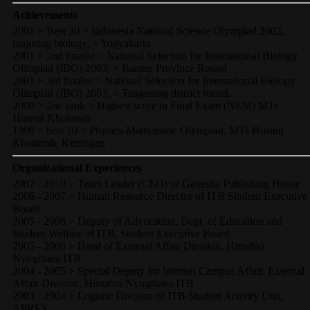
Achievements
2001 > Best 30 > Indonesia National Science Olympiad 2002,
majoring biology, > Yogyakarta
2001 > 2nd finalist > National Selection for International Biology
Olimpiad (IBO) 2003, > Banten Province Round
2001 > 3rd finalist > National Selection for International Biology
Olimpiad (IBO) 2003, > Tangerang district round.
2000 > 2nd rank > Highest score in Final Exam (NEM) MTs
Husnul Khotimah
1999 > best 10 > Physics-Mathematic Olympiad, MTs Husnul
Khotimah, Kuningan
Organizational Experiences
2007 - 2010 > Team Leader (CEO) of Ganesha Publishing House
2006 - 2007 > Human Resource Director of ITB Student Executive
Board
2005 - 2006 > Deputy of Advocation, Dept. of Education and
Student Welfare of ITB, Student Executive Board
2005 - 2006 > Head of External Affair Division, Himabio
Nymphaea ITB
2004 - 2005 > Special Deputy for Internal Campus Affair, External
Affair Division, Himabio Nymphaea ITB
2003 - 2004 > Logistic Division of ITB Student Activity Unit,
APRES