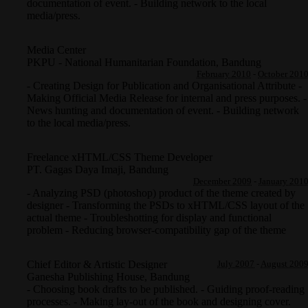
documentation of event. - Building network to the local
media/press.
Media Center
PKPU - National Humanitarian Foundation
,
Bandung
February 2010
-
October 201
- Creating Design for Publication and Organisational Attribute -
Making Official Media Release for internal and press purposes. -
News hunting and documentation of event. - Building network
to the local media/press.
Freelance xHTML/CSS Theme Developer
PT. Gagas Daya Imaji
,
Bandung
December 2009
-
January 201
- Analyzing PSD (photoshop) product of the theme created by
designer - Transforming the PSDs to xHTML/CSS layout of the
actual theme - Troubleshotting for display and functional
problem - Reducing browser-compatibility gap of the theme
Chief Editor & Artistic Designer
July 2007
-
August 200
Ganesha Publishing House
,
Bandung
- Choosing book drafts to be published. - Guiding proof-reading
processes. - Making lay-out of the book and designing cover.