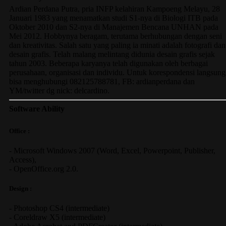
Ardian Perdana Putra, pria INFP kelahiran Kampoeng Melayu, 28
Januari 1983 yang menamatkan studi S1-nya di Biologi ITB pada
Oktober 2010 dan S2-nya di Manajemen Bencana UNHAN pada
Mei 2012. Hobbynya beragam, terutama berhubungan dengan seni
dan kreativitas. Salah satu yang paling ia minati adalah fotografi dan
desain grafis. Telah malang melintang didunia desain grafis sejak
tahun 2003. Beberapa karyanya telah digunakan oleh berbagai
perusahaan, organisasi dan individu. Untuk korespondensi langsung
bisa menghubungi 082125788781, FB: ardianperdana dan
YM/twitter dg nick: delcardino.
Software Ability
Office :
-
Microsoft Windows 2007
(Word, Excel, Powerpoint, Publisher,
Access),
-
OpenOffice.org 2.0.
Design :
-
Photoshop CS4
(
intermediate
)
-
Coreldraw X5
(
intermediate
)