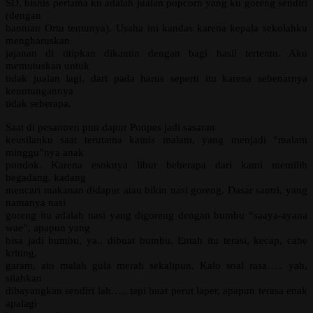
SD, bisnis pertama ku adalah jualan popcorn yang ku goreng sendiri
(dengan
bantuan Ortu tentunya). Usaha ini kandas karena kepala sekolahku
mengharuskan
jajanan di titipkan dikantin dengan bagi hasil tertentu. Aku
memutuskan untuk
tidak jualan lagi, dari pada harus seperti itu karena sebenarnya
keuntungannya
tidak seberapa.
Saat di pesantren pun dapur Ponpes jadi sasaran
keusilanku saat terutama kamis malam, yang menjadi “malam
minggu”nya anak
pondok. Karena esoknya libur beberapa dari kami memilih
begadang, kadang
mencari makanan didapur atau bikin nasi goreng. Dasar santri, yang
namanya nasi
goreng itu adalah nasi yang digoreng dengan bumbu “saaya-ayana
wae”, apapun yang
bisa jadi bumbu, ya.. dibuat bumbu. Entah itu terasi, kecap, cabe
kriting,
garam, ato malah gula merah sekalipun. Kalo soal rasa….. yah,
silahkan
dibayangkan sendiri lah….. tapi buat perut laper, apapun terasa enak
apalagi