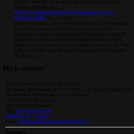
A lesson from the 1st session with Andreas Senjaya (the
founder of iGrow) is, […]
HKT48 – Hatsukoi Butterfly (ID Fanlation ver. 2 by:
@Wartawota48)
July 19, 2016
HKT48 – Hatsukoi Butterfly Translation by: @Wartawota48
Dari jendela yang sedikit terbuka Seekor kupu-kupu
menyelinap masuk Ia terbang bebas berkeliling ruangan Di
dalam kelas saat jam pelajaran Kuingin di sisimu, terbang
seperti itu Tanpa harus kau sadari keberadaanku My first love
is like a butterfly yang tak dapat kutangkap For me you are
my flower […]
My h-resume
Ardian
Perdana Putra
S.Si., M.Si.(Han)
Jln. Kapuk Rawa Gabus Rt 007/011 No. 216, Kapuk, Cengkareng
Jakarta Barat
,
DKI Jakarta
11720
,
Indonesia
+6282125788781
(
mobile
)
+622198569465
(
home
)
Web:
http://ardee.web.id
LinkedIn
|
G+
|
Twitter
Email:
ardianperdanaputra[at]gmail[dot]com
Summary