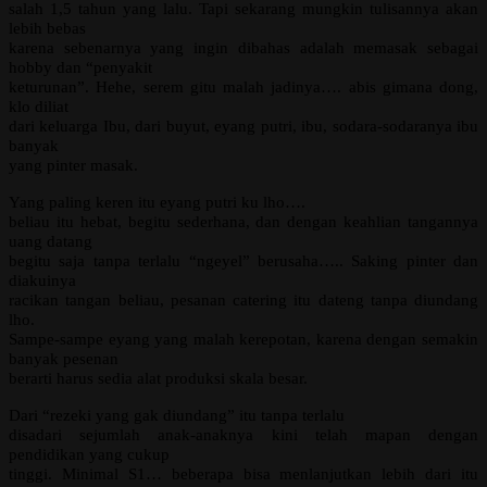
salah 1,5 tahun yang lalu. Tapi sekarang mungkin tulisannya akan
lebih bebas
karena sebenarnya yang ingin dibahas adalah memasak sebagai
hobby dan “penyakit
keturunan”. Hehe, serem gitu malah jadinya…. abis gimana dong,
klo diliat
dari keluarga Ibu, dari buyut, eyang putri, ibu, sodara-sodaranya ibu
banyak
yang pinter masak.
Yang paling keren itu eyang putri ku lho….
beliau itu hebat, begitu sederhana, dan dengan keahlian tangannya
uang datang
begitu saja tanpa terlalu “ngeyel” berusaha….. Saking pinter dan
diakuinya
racikan tangan beliau, pesanan catering itu dateng tanpa diundang
lho.
Sampe-sampe eyang yang malah kerepotan, karena dengan semakin
banyak pesenan
berarti harus sedia alat produksi skala besar.
Dari “rezeki yang gak diundang” itu tanpa terlalu
disadari sejumlah anak-anaknya kini telah mapan dengan
pendidikan yang cukup
tinggi. Minimal S1… beberapa bisa menlanjutkan lebih dari itu