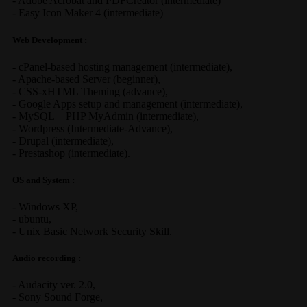
-
Adobe Acrobat
and
PDFCreator
(
intermediate
)
-
Easy Icon Maker 4
(
intermediate
)
Web Development :
-
cPanel-based hosting management
(
intermediate
),
-
Apache-based Server
(
beginner
),
-
CSS-xHTML Theming
(
advance
),
-
Google Apps
setup and management (
intermediate
),
-
MySQL + PHP MyAdmin
(
intermediate
),
-
Wordpress
(
Intermediate-Advance
),
-
Drupal
(
intermediate
),
-
Prestashop
(
intermediate
).
OS and System :
-
Windows XP
,
-
ubuntu
,
-
Unix Basic Network Security
Skill.
Audio recording :
-
Audacity ver. 2.0
,
-
Sony Sound Forge
,