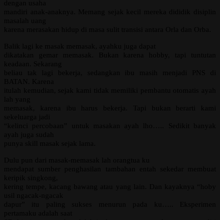
dengan usaha
mandiri anak-anaknya. Memang sejak kecil mereka dididik disiplin
masalah uang
karena merasakan hidup di masa sulit transisi antara Orla dan Orba.
Balik lagi ke masak memasak, ayahku juga dapat
dikatakan gemar memasak. Bukan karena hobby, tapi tuntutan
keadaan. Sekarang
beliau tak lagi bekerja, sedangkan ibu masih menjadi PNS di
BATAN. Karena
itulah kemudian, sejak kami tidak memiliki pembantu otomatis ayah
lah yang
memasak, karena ibu harus bekerja. Tapi bukan berarti kami
sekeluarga jadi
“kelinci percobaan” untuk masakan ayah lho….. Sedikit banyak
ayah juga sudah
punya skill masak sejak lama.
Dulu pun dari masak-memasak lah orangtua ku
mendapat sumber penghasilan tambahan entah sekedar membuat
keripik singkong,
kering tempe, kacang bawang atau yang lain. Dan kayaknya “hoby
usil ngacak-ngacak
dapur” itu paling sukses menurun pada ku….. Eksperimen
pertamaku adalah saat