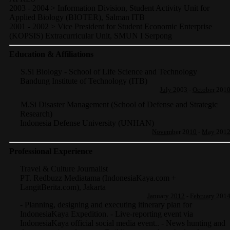
2003 - 2004 > Information Division, Student Activity Unit for
Applied Biology (BIOTER), Salman ITB
2001 - 2002 > Vice President for Student Economic Enterprise
(KOPSIS) Extracurricular Unit, SMUN I Serpong
Education & Affiliations
S.Si Biology - School of Life Science and Technology
Bandung Institute of Technology (ITB)
July 2003
-
October 201
M.Si Disaster Management (School of Defense and Strategic
Research)
Indonesia Defense University (UNHAN)
November 2010
-
May 201
Professional Experience
Travel & Culture Journalist
PT. Redbuzz Mediatama (IndonesiaKaya.com +
LangitBerita.com)
,
Jakarta
January 2012
-
February 201
- Planning, designing and executing itinerary plan for
IndonesiaKaya Expedition. - Live-reporting event via
IndonesiaKaya official social media event.. - News hunting and