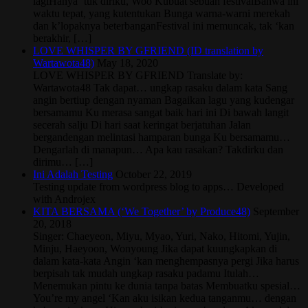
lagiHanya ‘tuk diriku, Woo Kubuat sebuah festivalBahwa ini
waktu tepat, yang kutentukan Bunga warna-warni merekah
dan k’lopaknya beterbanganFestival ini memuncak, tak ‘kan
berakhir, […]
LOVE WHISPER BY GFRIEND (ID translation by
Wartawota48)
May 18, 2020
LOVE WHISPER BY GFRIEND Translate by:
Wartawota48 Tak dapat… ungkap rasaku dalam kata Sang
angin bertiup dengan nyaman Bagaikan lagu yang kudengar
bersamamu Ku merasa sangat baik hari ini Di bawah langit
secerah salju Di hari saat keringat berjatuhan Jalan
bergandengan melintasi hamparan bunga Ku bersamamu…
Dengarlah di manapun… Apa kau rasakan? Takdirku dan
dirimu… […]
Ini Adalah Testing
October 22, 2019
Testing update from wordpress blog to apps… Developed
with Androjex
KITA BERSAMA (‘We Together’ by Produce48)
September
20, 2018
Singer: Chaeyeon, Miyu, Myao, Yuri, Nako, Hitomi, Yujin,
Minju, Haeyoon, Wonyoung Jika dapat kuungkapkan di
dalam kata-kata Angin ‘kan menghempasnya pergi Jika harus
berpisah tak mudah ungkap rasaku padamu Itulah…
Menemukan pintu ke dunia tanpa batas Membuatku spesial…
You’re my angel ‘Kan aku isikan kedua tanganmu… dengan