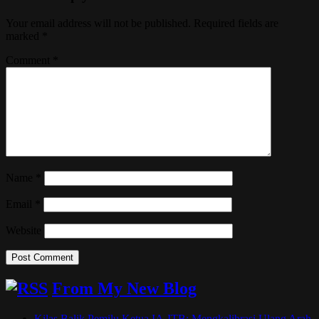
Your email address will not be published.
Required fields are
marked
*
Comment
*
Name
*
Email
*
Website
From My New Blog
Kilas Balik Pemilu Ketua IA-ITB: Mengkalibrasi Ulang Arah