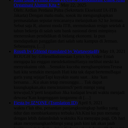
Organisasi Alumni Kita *
May 22, 2025
Oleh: Ardian Perdana Putra (Sekretaris Eksekutif IA-ITB
Jakarta) Dengan malu-malu, sosok itu mengungkapkan
permasalahan seputar rencananya melanjutkan S2 ke Jerman.
Sebut saja R, alumni muda ITB, memutuskan resign setelah 4
tahun bekerja di salah satu bank nasional demi mimpinya
meneruskan pendidikan di bidang ekonomi. Ia pun
mendapatkan panggilan dari salah satu kampus di Jerman.
Sebenarnya, […]
Rough by Gfriend (translated by Wartawota48)
May 19, 2021
ROUGH by: GfriendIndonesian Lyrics by Ardee Entah
mengapa ku enggan mendekatimuHanya melihat meski ku
menyukaimu ohh…Semakin kucoba menghampirimuTerasa
hati kita semakin menjauh Hati kita tak dapat bertemuBagai
garis yang sejajarTapi kuyakin suatu saat…kita ‘kan
bersama…Ku akan tetap menunggu… Tak dapat
kuungkapkan,aku mencintaimuS’perti mimpi yang
terwujud,S’perti keajaiban Jika kudapat lewati waktu menjadi
dewasa‘Kan kugenggam tanganmu di […]
Fiesta by IZ*ONE (Translation ID)
April 9, 2021
waktu t’lah tiba, penantian panjangkusingkap hatiku yang
tidur dan membiarkannya terbuka Ah.Kini ku pun menatap
dengan lebih dalamInilah waktuku Ku menyapa pagi, Oh hari
akan menyenangkanMimpi yang jauh kini tak akan jauh