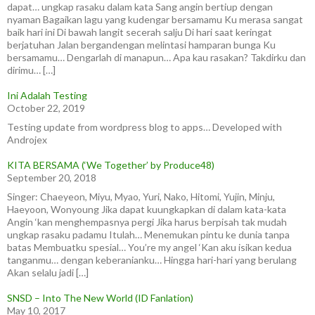
dapat… ungkap rasaku dalam kata Sang angin bertiup dengan
nyaman Bagaikan lagu yang kudengar bersamamu Ku merasa sangat
baik hari ini Di bawah langit secerah salju Di hari saat keringat
berjatuhan Jalan bergandengan melintasi hamparan bunga Ku
bersamamu… Dengarlah di manapun… Apa kau rasakan? Takdirku dan
dirimu… […]
Ini Adalah Testing
October 22, 2019
Testing update from wordpress blog to apps… Developed with
Androjex
KITA BERSAMA (‘We Together’ by Produce48)
September 20, 2018
Singer: Chaeyeon, Miyu, Myao, Yuri, Nako, Hitomi, Yujin, Minju,
Haeyoon, Wonyoung Jika dapat kuungkapkan di dalam kata-kata
Angin ‘kan menghempasnya pergi Jika harus berpisah tak mudah
ungkap rasaku padamu Itulah… Menemukan pintu ke dunia tanpa
batas Membuatku spesial… You’re my angel ‘Kan aku isikan kedua
tanganmu… dengan keberanianku… Hingga hari-hari yang berulang
Akan selalu jadi […]
SNSD – Into The New World (ID Fanlation)
May 10, 2017