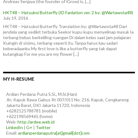
Andreas Senjaya (the founder of iGrow) is, […]
HKT48 – Hatsukoi Butterfly (ID Fanlation ver. 2 by: @Wartawota48)
July 19, 2016
HKT48 – Hatsukoi Butterfly Translation by: @Wartawota48 Dari
jendela yang sedikit terbuka Seekor kupu-kupu menyelinap masuk Ia
terbang bebas berkeliling ruangan Di dalam kelas saat jam pelajaran
Kuingin di sisimu, terbang seperti itu Tanpa harus kau sadari
keberadaanku My first love is like a butterfly yang tak dapat
kutangkap For me you are my flower […]
MY H-RESUME
Ardian
Perdana Putra
S.Si., M.Si.(Han)
Jln. Kapuk Rawa Gabus Rt 007/011 No. 216, Kapuk, Cengkareng
Jakarta Barat
,
DKI Jakarta
11720
,
Indonesia
+6282125788781
(
mobile
)
+622198569465
(
home
)
Web:
http://ardee.web.id
LinkedIn
|
G+
|
Twitter
Email:
ardianperdanaputra[at]gmail[dot]com