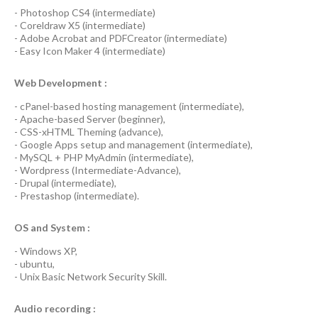
-
Photoshop CS4
(
intermediate
)
-
Coreldraw X5
(
intermediate
)
-
Adobe Acrobat
and
PDFCreator
(
intermediate
)
-
Easy Icon Maker 4
(
intermediate
)
Web Development :
-
cPanel-based hosting management
(
intermediate
),
-
Apache-based Server
(
beginner
),
-
CSS-xHTML Theming
(
advance
),
-
Google Apps
setup and management (
intermediate
),
-
MySQL + PHP MyAdmin
(
intermediate
),
-
Wordpress
(
Intermediate-Advance
),
-
Drupal
(
intermediate
),
-
Prestashop
(
intermediate
).
OS and System :
-
Windows XP
,
-
ubuntu
,
-
Unix Basic Network Security
Skill.
Audio recording :