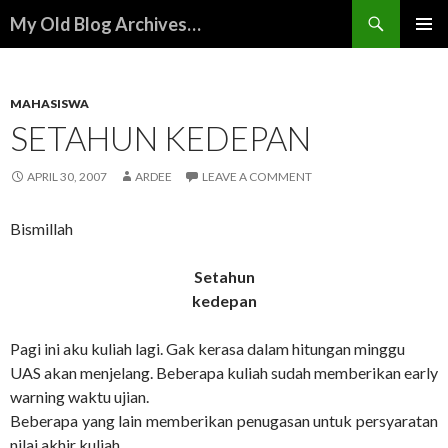
Search
My Old Blog Archives…
SKIP
PRIMAR
TO
MENU
CONTENT
MAHASISWA
SETAHUN KEDEPAN
APRIL 30, 2007
ARDEE
LEAVE A COMMENT
Bismillah
Setahun
kedepan
Pagi ini aku kuliah lagi. Gak kerasa dalam hitungan minggu
UAS akan menjelang. Beberapa kuliah sudah memberikan early
warning waktu ujian.
Beberapa yang lain memberikan penugasan untuk persyaratan
nilai akhir kuliah.