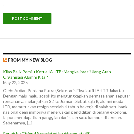
FROM MY NEW BLOG
Kilas Balik Pemilu Ketua IA-ITB: Mengkalibrasi Ulang Arah
Organisasi Alumni Kita *
May 22, 2025
Oleh: Ardian Perdana Putra (Sekretaris Eksekutif IA-ITB Jakarta)
Dengan malu-malu, sosok itu mengungkapkan permasalahan seputar
rencananya melanjutkan S2 ke Jerman. Sebut saja R, alumni muda
ITB, memutuskan resign setelah 4 tahun bekerja di salah satu bank
nasional demi mimpinya meneruskan pendidikan di bidang ekonomi.
Ia pun mendapatkan panggilan dari salah satu kampus di Jerman.
Sebenarnya, […]
Rough by Gfriend (translated by Wartawota48)