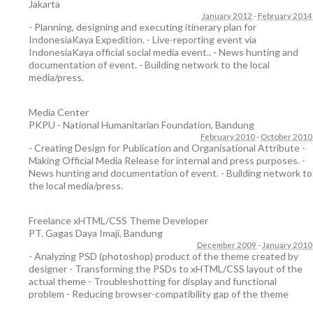
Jakarta
January 2012
-
February 2014
- Planning, designing and executing itinerary plan for
IndonesiaKaya Expedition. - Live-reporting event via
IndonesiaKaya official social media event.. - News hunting and
documentation of event. - Building network to the local
media/press.
Media Center
PKPU - National Humanitarian Foundation
,
Bandung
February 2010
-
October 2010
- Creating Design for Publication and Organisational Attribute -
Making Official Media Release for internal and press purposes. -
News hunting and documentation of event. - Building network to
the local media/press.
Freelance xHTML/CSS Theme Developer
PT. Gagas Daya Imaji
,
Bandung
December 2009
-
January 2010
- Analyzing PSD (photoshop) product of the theme created by
designer - Transforming the PSDs to xHTML/CSS layout of the
actual theme - Troubleshotting for display and functional
problem - Reducing browser-compatibility gap of the theme