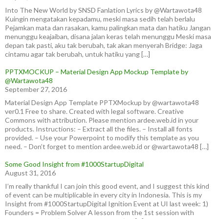
Into The New World by SNSD Fanlation Lyrics by @Wartawota48
Kuingin mengatakan kepadamu, meski masa sedih telah berlalu
Pejamkan mata dan rasakan, kamu palingkan mata dan hatiku Jangan
menunggu keajaiban, disana jalan keras telah menunggu Meski masa
depan tak pasti, aku tak berubah, tak akan menyerah Bridge: Jaga
cintamu agar tak berubah, untuk hatiku yang […]
PPTXMOCKUP – Material Design App Mockup Template by
@Wartawota48
September 27, 2016
Material Design App Template PPTXMockup by @wartawota48
ver0.1 Free to share. Created with legal software. Creative
Commons with attribution. Please mention ardee.web.id in your
products. Instructions: – Extract all the files. – Install all fonts
provided. – Use your Powerpoint to modify this template as you
need. – Don’t forget to mention ardee.web.id or @wartawota48 […]
Some Good Insight from #1000StartupDigital
August 31, 2016
I’m really thankful I can join this good event, and I suggest this kind
of event can be multiplicable in every city in Indonesia. This is my
Insight from #1000StartupDigital Ignition Event at UI last week: 1)
Founders = Problem Solver A lesson from the 1st session with