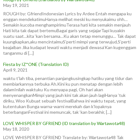
May 19, 2021
ROUGH by: GfriendIndonesian Lyrics by Ardee Entah mengapa ku
enggan mendekatimuHanya melihat meski ku menyukaimu ohh…
Semakin kucoba menghampirimuTerasa hati kita semakin menjauh
Hati kita tak dapat bertemuBagai garis yang sejajarTapi kuyakin
suatu saat…kita ‘kan bersama…Ku akan tetap menunggu… Tak dapat
kuungkapkan,aku mencintaimuS’perti mimpi yang terwujud,S’perti
keajaiban Jika kudapat lewati waktu menjadi dewasa‘Kan kugenggam
tanganmu di […]
Fiesta by IZ*ONE (Translation ID)
April 9, 2021
waktu t’lah tiba, penantian panjangkusingkap hatiku yang tidur dan
membiarkannya terbuka Ah.Kini ku pun menatap dengan lebih
dalamInilah waktuku Ku menyapa pagi, Oh hari akan
menyenangkanMimpi yang jauh kini tak akan jauh lagiHanya ‘tuk
diriku, Woo Kubuat sebuah festivalBahwa ini waktu tepat, yang
kutentukan Bunga warna-warni merekah dan k’lopaknya
beterbanganFestival ini memuncak, tak ‘kan berakhir, […]
LOVE WHISPER BY GFRIEND (ID translation by Wartawota48)
May 18, 2020
LOVE WHISPER BY GFRIEND Translate by: Wartawota48 Tak