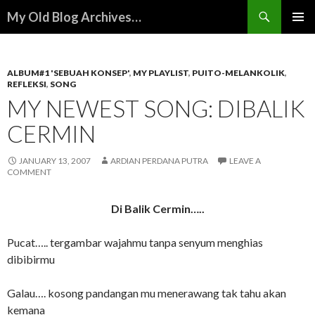
Search
My Old Blog Archives…
SKIP
PRIMAR
TO
MENU
CONTENT
ALBUM#1 'SEBUAH KONSEP'
,
MY PLAYLIST
,
PUITO-MELANKOLIK
,
REFLEKSI
,
SONG
MY NEWEST SONG: DIBALIK
CERMIN
JANUARY 13, 2007
ARDIAN PERDANA PUTRA
LEAVE A
COMMENT
Di Balik Cermin…..
Pucat….. tergambar wajahmu tanpa senyum menghias
dibibirmu
Galau…. kosong pandangan mu menerawang tak tahu akan
kemana