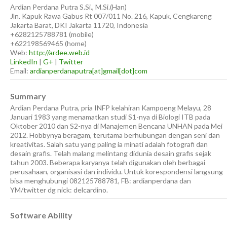
Ardian
Perdana Putra
S.Si., M.Si.(Han)
Jln. Kapuk Rawa Gabus Rt 007/011 No. 216, Kapuk, Cengkareng
Jakarta Barat
,
DKI Jakarta
11720
,
Indonesia
+6282125788781
(
mobile
)
+622198569465
(
home
)
Web:
http://ardee.web.id
LinkedIn
|
G+
|
Twitter
Email:
ardianperdanaputra[at]gmail[dot]com
Summary
Ardian Perdana Putra, pria INFP kelahiran Kampoeng Melayu, 28
Januari 1983 yang menamatkan studi S1-nya di Biologi ITB pada
Oktober 2010 dan S2-nya di Manajemen Bencana UNHAN pada Mei
2012. Hobbynya beragam, terutama berhubungan dengan seni dan
kreativitas. Salah satu yang paling ia minati adalah fotografi dan
desain grafis. Telah malang melintang didunia desain grafis sejak
tahun 2003. Beberapa karyanya telah digunakan oleh berbagai
perusahaan, organisasi dan individu. Untuk korespondensi langsung
bisa menghubungi 082125788781, FB: ardianperdana dan
YM/twitter dg nick: delcardino.
Software Ability