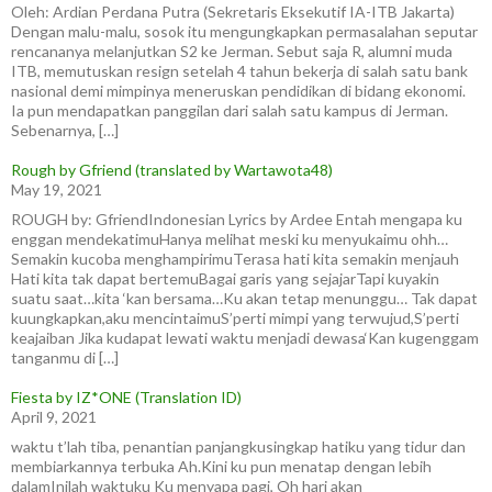
Oleh: Ardian Perdana Putra (Sekretaris Eksekutif IA-ITB Jakarta)
Dengan malu-malu, sosok itu mengungkapkan permasalahan seputar
rencananya melanjutkan S2 ke Jerman. Sebut saja R, alumni muda
ITB, memutuskan resign setelah 4 tahun bekerja di salah satu bank
nasional demi mimpinya meneruskan pendidikan di bidang ekonomi.
Ia pun mendapatkan panggilan dari salah satu kampus di Jerman.
Sebenarnya, […]
Rough by Gfriend (translated by Wartawota48)
May 19, 2021
ROUGH by: GfriendIndonesian Lyrics by Ardee Entah mengapa ku
enggan mendekatimuHanya melihat meski ku menyukaimu ohh…
Semakin kucoba menghampirimuTerasa hati kita semakin menjauh
Hati kita tak dapat bertemuBagai garis yang sejajarTapi kuyakin
suatu saat…kita ‘kan bersama…Ku akan tetap menunggu… Tak dapat
kuungkapkan,aku mencintaimuS’perti mimpi yang terwujud,S’perti
keajaiban Jika kudapat lewati waktu menjadi dewasa‘Kan kugenggam
tanganmu di […]
Fiesta by IZ*ONE (Translation ID)
April 9, 2021
waktu t’lah tiba, penantian panjangkusingkap hatiku yang tidur dan
membiarkannya terbuka Ah.Kini ku pun menatap dengan lebih
dalamInilah waktuku Ku menyapa pagi, Oh hari akan