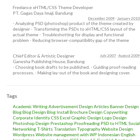
Freelance xHTML/CSS Theme Developer
PT. Gagas Daya Imaji
,
Bandung
December 2009
-
January 2010
- Analyzing PSD (photoshop) product of the theme created by
designer - Transforming the PSDs to xHTML/CSS layout of the
actual theme - Troubleshotting for display and functional
problem - Reducing browser-compatibility gap of the theme
Chief Editor & Artistic Designer
July 2007
-
August 2009
Ganesha Publishing House
,
Bandung
- Choosing book drafts to be published. - Guiding proof-reading
processes. - Making lay-out of the book and designing cover.
Tags
Academic Writing
Advertisement Design
Articles
Banner Design
Blog
Blog Design
Blog Install
Brochure Design
Copywriting
Corporate Identity
CSS
Excel
Graphic Design
Logo Design
Photoshop Design
Prestashop
Proofreading
PSD to HTML
Social
Networking
T-Shirts
Translation
Typography
Website Design
Wordpress
Website management with WP
Indonesian-English