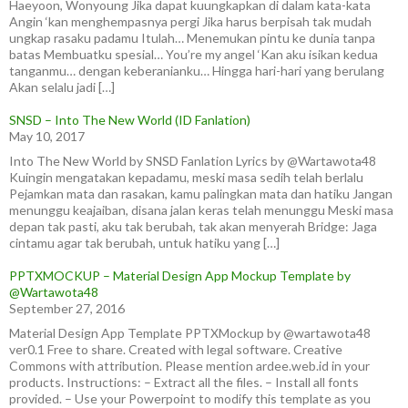
Haeyoon, Wonyoung Jika dapat kuungkapkan di dalam kata-kata
Angin ‘kan menghempasnya pergi Jika harus berpisah tak mudah
ungkap rasaku padamu Itulah… Menemukan pintu ke dunia tanpa
batas Membuatku spesial… You’re my angel ‘Kan aku isikan kedua
tanganmu… dengan keberanianku… Hingga hari-hari yang berulang
Akan selalu jadi […]
SNSD – Into The New World (ID Fanlation)
May 10, 2017
Into The New World by SNSD Fanlation Lyrics by @Wartawota48
Kuingin mengatakan kepadamu, meski masa sedih telah berlalu
Pejamkan mata dan rasakan, kamu palingkan mata dan hatiku Jangan
menunggu keajaiban, disana jalan keras telah menunggu Meski masa
depan tak pasti, aku tak berubah, tak akan menyerah Bridge: Jaga
cintamu agar tak berubah, untuk hatiku yang […]
PPTXMOCKUP – Material Design App Mockup Template by
@Wartawota48
September 27, 2016
Material Design App Template PPTXMockup by @wartawota48
ver0.1 Free to share. Created with legal software. Creative
Commons with attribution. Please mention ardee.web.id in your
products. Instructions: – Extract all the files. – Install all fonts
provided. – Use your Powerpoint to modify this template as you