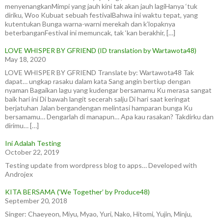
menyenangkanMimpi yang jauh kini tak akan jauh lagiHanya ‘tuk
diriku, Woo Kubuat sebuah festivalBahwa ini waktu tepat, yang
kutentukan Bunga warna-warni merekah dan k’lopaknya
beterbanganFestival ini memuncak, tak ‘kan berakhir, […]
LOVE WHISPER BY GFRIEND (ID translation by Wartawota48)
May 18, 2020
LOVE WHISPER BY GFRIEND Translate by: Wartawota48 Tak
dapat… ungkap rasaku dalam kata Sang angin bertiup dengan
nyaman Bagaikan lagu yang kudengar bersamamu Ku merasa sangat
baik hari ini Di bawah langit secerah salju Di hari saat keringat
berjatuhan Jalan bergandengan melintasi hamparan bunga Ku
bersamamu… Dengarlah di manapun… Apa kau rasakan? Takdirku dan
dirimu… […]
Ini Adalah Testing
October 22, 2019
Testing update from wordpress blog to apps… Developed with
Androjex
KITA BERSAMA (‘We Together’ by Produce48)
September 20, 2018
Singer: Chaeyeon, Miyu, Myao, Yuri, Nako, Hitomi, Yujin, Minju,