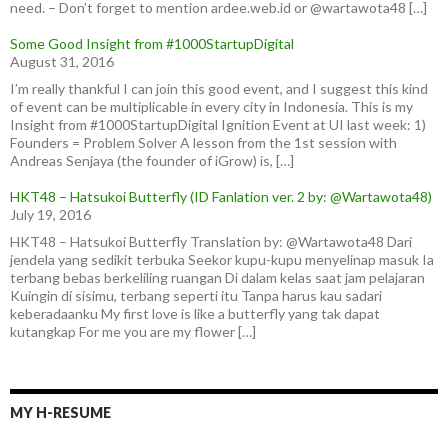
need. – Don’t forget to mention ardee.web.id or @wartawota48 […]
Some Good Insight from #1000StartupDigital
August 31, 2016
I’m really thankful I can join this good event, and I suggest this kind
of event can be multiplicable in every city in Indonesia. This is my
Insight from #1000StartupDigital Ignition Event at UI last week: 1)
Founders = Problem Solver A lesson from the 1st session with
Andreas Senjaya (the founder of iGrow) is, […]
HKT48 – Hatsukoi Butterfly (ID Fanlation ver. 2 by: @Wartawota48)
July 19, 2016
HKT48 – Hatsukoi Butterfly Translation by: @Wartawota48 Dari
jendela yang sedikit terbuka Seekor kupu-kupu menyelinap masuk Ia
terbang bebas berkeliling ruangan Di dalam kelas saat jam pelajaran
Kuingin di sisimu, terbang seperti itu Tanpa harus kau sadari
keberadaanku My first love is like a butterfly yang tak dapat
kutangkap For me you are my flower […]
MY H-RESUME