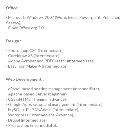
Office :
-
Microsoft Windows 2007
(Word, Excel, Powerpoint, Publisher,
Access),
-
OpenOffice.org 2.0.
Design :
-
Photoshop CS4
(
intermediate
)
-
Coreldraw X5
(
intermediate
)
-
Adobe Acrobat
and
PDFCreator
(
intermediate
)
-
Easy Icon Maker 4
(
intermediate
)
Web Development :
-
cPanel-based hosting management
(
intermediate
),
-
Apache-based Server
(
beginner
),
-
CSS-xHTML Theming
(
advance
),
-
Google Apps
setup and management (
intermediate
),
-
MySQL + PHP MyAdmin
(
intermediate
),
-
Wordpress
(
Intermediate-Advance
),
-
Drupal
(
intermediate
),
-
Prestashop
(
intermediate
).