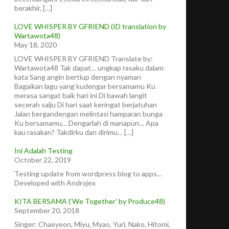
berakhir, […]
LOVE WHISPER BY GFRIEND (ID translation by
Wartawota48)
May 18, 2020
LOVE WHISPER BY GFRIEND Translate by:
Wartawota48 Tak dapat… ungkap rasaku dalam
kata Sang angin bertiup dengan nyaman
Bagaikan lagu yang kudengar bersamamu Ku
merasa sangat baik hari ini Di bawah langit
secerah salju Di hari saat keringat berjatuhan
Jalan bergandengan melintasi hamparan bunga
Ku bersamamu… Dengarlah di manapun… Apa
kau rasakan? Takdirku dan dirimu… […]
Ini Adalah Testing
October 22, 2019
Testing update from wordpress blog to apps…
Developed with Androjex
KITA BERSAMA (‘We Together’ by Produce48)
September 20, 2018
Singer: Chaeyeon, Miyu, Myao, Yuri, Nako, Hitomi,