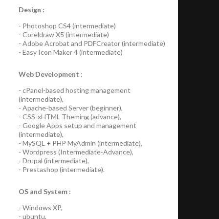
Design :
-
Photoshop CS4
(
intermediate
)
-
Coreldraw X5
(
intermediate
)
-
Adobe Acrobat
and
PDFCreator
(
intermediate
)
-
Easy Icon Maker 4
(
intermediate
)
Web Development :
-
cPanel-based hosting management
(
intermediate
),
-
Apache-based Server
(
beginner
),
-
CSS-xHTML Theming
(
advance
),
-
Google Apps
setup and management
(
intermediate
),
-
MySQL + PHP MyAdmin
(
intermediate
),
-
Wordpress
(
Intermediate-Advance
),
-
Drupal
(
intermediate
),
-
Prestashop
(
intermediate
).
OS and System :
-
Windows XP
,
-
ubuntu
,