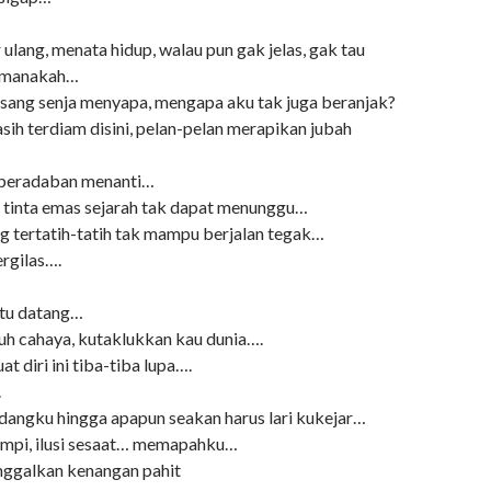
 ulang, menata hidup, walau pun gak jelas, gak tau
i manakah…
 sang senja menyapa, mengapa aku tak juga beranjak?
ih terdiam disini, pelan-pelan merapikan jubah
 peradaban menanti…
 tinta emas sejarah tak dapat menunggu…
g tertatih-tatih tak mampu berjalan tegak…
rgilas….
itu datang…
uh cahaya, kutaklukkan kau dunia….
 diri ini tiba-tiba lupa….
.
dangku hingga apapun seakan harus lari kukejar…
mimpi, ilusi sesaat… memapahku…
inggalkan kenangan pahit