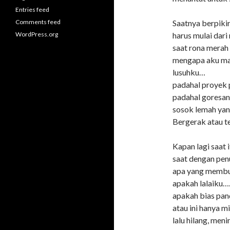
Entries feed
Comments feed
Saatnya berpikir
WordPress.org
harus mulai dar
saat rona merah
mengapa aku mas
lusuhku…
padahal proyek
padahal goresan
sosok lemah yan
Bergerak atau te
Kapan lagi saat 
saat dengan pen
apa yang membuat
apakah lalaiku…
apakah bias pan
atau ini hanya 
lalu hilang, men