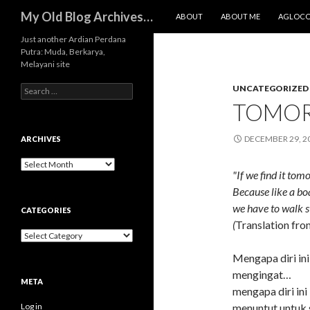
SKIP TO CONTENT
Search
My Old Blog Archives…
ABOUT
ABOUT ME
AGLOC
Just another Ardian Perdana
Putra: Muda, Berkarya,
Melayani site
Search
UNCATEGORIZED
for:
TOMOR
DECEMBER 29, 2
ARCHIVES
Archives
"If we find it tom
Because like a bo
we have to walk s
CATEGORIES
(
Translation fro
Categories
Mengapa diri in
mengingat…
META
mengapa diri in
Log in
menuntut untuk