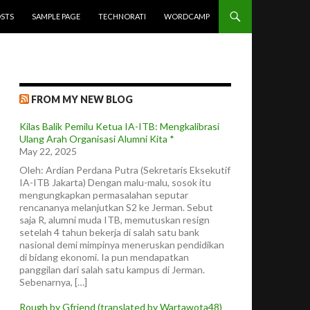
STS
SAMPLE PAGE
TECHNORATI
WORDCAMP
FROM MY NEW BLOG
Kilas Balik Pemilu Ketua IA-ITB: Mengkalibrasi
Ulang Arah Organisasi Alumni Kita *
May 22, 2025
Oleh: Ardian Perdana Putra (Sekretaris Eksekutif
IA-ITB Jakarta) Dengan malu-malu, sosok itu
mengungkapkan permasalahan seputar
rencananya melanjutkan S2 ke Jerman. Sebut
saja R, alumni muda ITB, memutuskan resign
setelah 4 tahun bekerja di salah satu bank
nasional demi mimpinya meneruskan pendidikan
di bidang ekonomi. Ia pun mendapatkan
panggilan dari salah satu kampus di Jerman.
Sebenarnya, […]
Rough by Gfriend (translated by Wartawota48)