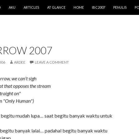
O
AKU
ARTICLES
AT GLANCE
HOME
IBC2007
PENULIS
PO
ROW 2007
006
ARDEE
LEAVE A COMMENT
orrow, we can’t sigh
at that opposes the stream
traight on"
m
"Only Human")
i begitu mudah lupa… saat begitu banyak waktu untuk
i begitu banyak lalai… padahal begitu banyak waktu
 sigap…