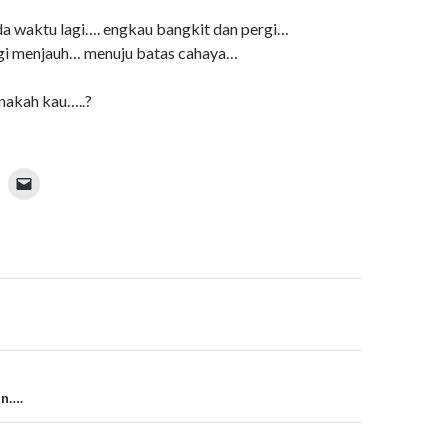
ada waktu lagi…. engkau bangkit dan pergi…
rgi menjauh… menuju batas cahaya…
anakah kau…..?
on
on….