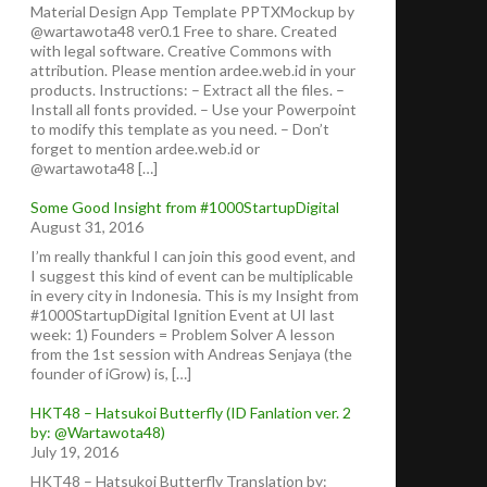
Material Design App Template PPTXMockup by
@wartawota48 ver0.1 Free to share. Created
with legal software. Creative Commons with
attribution. Please mention ardee.web.id in your
products. Instructions: – Extract all the files. –
Install all fonts provided. – Use your Powerpoint
to modify this template as you need. – Don’t
forget to mention ardee.web.id or
@wartawota48 […]
Some Good Insight from #1000StartupDigital
August 31, 2016
I’m really thankful I can join this good event, and
I suggest this kind of event can be multiplicable
in every city in Indonesia. This is my Insight from
#1000StartupDigital Ignition Event at UI last
week: 1) Founders = Problem Solver A lesson
from the 1st session with Andreas Senjaya (the
founder of iGrow) is, […]
HKT48 – Hatsukoi Butterfly (ID Fanlation ver. 2
by: @Wartawota48)
July 19, 2016
HKT48 – Hatsukoi Butterfly Translation by: