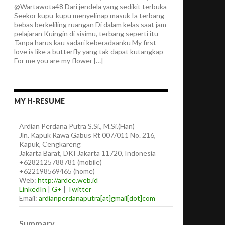
@Wartawota48 Dari jendela yang sedikit terbuka
Seekor kupu-kupu menyelinap masuk Ia terbang
bebas berkeliling ruangan Di dalam kelas saat jam
pelajaran Kuingin di sisimu, terbang seperti itu
Tanpa harus kau sadari keberadaanku My first
love is like a butterfly yang tak dapat kutangkap
For me you are my flower […]
MY H-RESUME
Ardian
Perdana Putra
S.Si., M.Si.(Han)
Jln. Kapuk Rawa Gabus Rt 007/011 No. 216,
Kapuk, Cengkareng
Jakarta Barat
,
DKI Jakarta
11720
,
Indonesia
+6282125788781
(
mobile
)
+622198569465
(
home
)
Web:
http://ardee.web.id
LinkedIn
|
G+
|
Twitter
Email:
ardianperdanaputra[at]gmail[dot]com
Summary