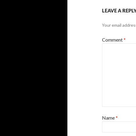
LEAVE A REPL
Your email address
Comment
*
Name
*