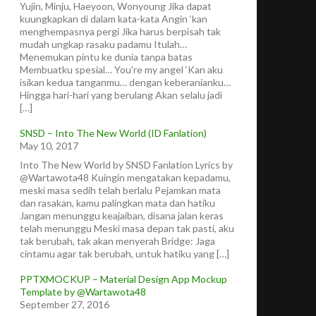
Yujin, Minju, Haeyoon, Wonyoung Jika dapat
kuungkapkan di dalam kata-kata Angin ‘kan
menghempasnya pergi Jika harus berpisah tak
mudah ungkap rasaku padamu Itulah…
Menemukan pintu ke dunia tanpa batas
Membuatku spesial… You’re my angel ‘Kan aku
isikan kedua tanganmu… dengan keberanianku…
Hingga hari-hari yang berulang Akan selalu jadi
[…]
SNSD – Into The New World (ID Fanlation)
May 10, 2017
Into The New World by SNSD Fanlation Lyrics by
@Wartawota48 Kuingin mengatakan kepadamu,
meski masa sedih telah berlalu Pejamkan mata
dan rasakan, kamu palingkan mata dan hatiku
Jangan menunggu keajaiban, disana jalan keras
telah menunggu Meski masa depan tak pasti, aku
tak berubah, tak akan menyerah Bridge: Jaga
cintamu agar tak berubah, untuk hatiku yang […]
PPTXMOCKUP – Material Design App Mockup
Template by @Wartawota48
September 27, 2016