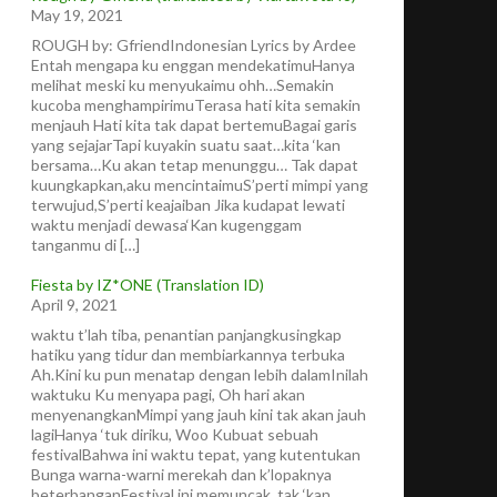
May 19, 2021
ROUGH by: GfriendIndonesian Lyrics by Ardee
Entah mengapa ku enggan mendekatimuHanya
melihat meski ku menyukaimu ohh…Semakin
kucoba menghampirimuTerasa hati kita semakin
menjauh Hati kita tak dapat bertemuBagai garis
yang sejajarTapi kuyakin suatu saat…kita ‘kan
bersama…Ku akan tetap menunggu… Tak dapat
kuungkapkan,aku mencintaimuS’perti mimpi yang
terwujud,S’perti keajaiban Jika kudapat lewati
waktu menjadi dewasa‘Kan kugenggam
tanganmu di […]
Fiesta by IZ*ONE (Translation ID)
April 9, 2021
waktu t’lah tiba, penantian panjangkusingkap
hatiku yang tidur dan membiarkannya terbuka
Ah.Kini ku pun menatap dengan lebih dalamInilah
waktuku Ku menyapa pagi, Oh hari akan
menyenangkanMimpi yang jauh kini tak akan jauh
lagiHanya ‘tuk diriku, Woo Kubuat sebuah
festivalBahwa ini waktu tepat, yang kutentukan
Bunga warna-warni merekah dan k’lopaknya
beterbanganFestival ini memuncak, tak ‘kan