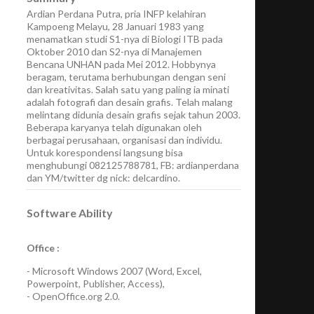
Ardian Perdana Putra, pria INFP kelahiran
Kampoeng Melayu, 28 Januari 1983 yang
menamatkan studi S1-nya di Biologi ITB pada
Oktober 2010 dan S2-nya di Manajemen
Bencana UNHAN pada Mei 2012. Hobbynya
beragam, terutama berhubungan dengan seni
dan kreativitas. Salah satu yang paling ia minati
adalah fotografi dan desain grafis. Telah malang
melintang didunia desain grafis sejak tahun 2003.
Beberapa karyanya telah digunakan oleh
berbagai perusahaan, organisasi dan individu.
Untuk korespondensi langsung bisa
menghubungi 082125788781, FB: ardianperdana
dan YM/twitter dg nick: delcardino.
Software Ability
Office :
-
Microsoft Windows 2007
(Word, Excel,
Powerpoint, Publisher, Access),
-
OpenOffice.org 2.0.