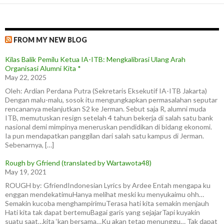
FROM MY NEW BLOG
Kilas Balik Pemilu Ketua IA-ITB: Mengkalibrasi Ulang Arah
Organisasi Alumni Kita *
May 22, 2025
Oleh: Ardian Perdana Putra (Sekretaris Eksekutif IA-ITB Jakarta)
Dengan malu-malu, sosok itu mengungkapkan permasalahan seputar
rencananya melanjutkan S2 ke Jerman. Sebut saja R, alumni muda
ITB, memutuskan resign setelah 4 tahun bekerja di salah satu bank
nasional demi mimpinya meneruskan pendidikan di bidang ekonomi.
Ia pun mendapatkan panggilan dari salah satu kampus di Jerman.
Sebenarnya, […]
Rough by Gfriend (translated by Wartawota48)
May 19, 2021
ROUGH by: GfriendIndonesian Lyrics by Ardee Entah mengapa ku
enggan mendekatimuHanya melihat meski ku menyukaimu ohh…
Semakin kucoba menghampirimuTerasa hati kita semakin menjauh
Hati kita tak dapat bertemuBagai garis yang sejajarTapi kuyakin
suatu saat…kita ‘kan bersama…Ku akan tetap menunggu… Tak dapat