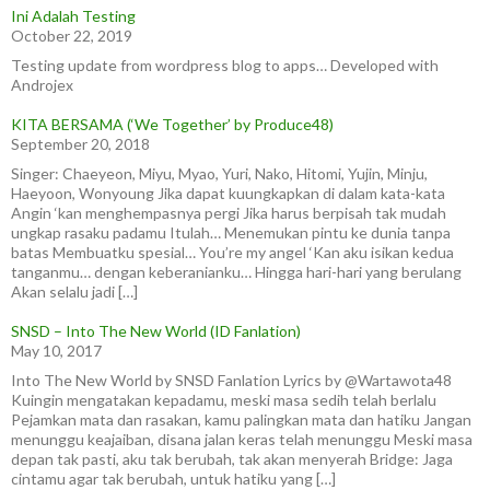
Ini Adalah Testing
October 22, 2019
Testing update from wordpress blog to apps… Developed with
Androjex
KITA BERSAMA (‘We Together’ by Produce48)
September 20, 2018
Singer: Chaeyeon, Miyu, Myao, Yuri, Nako, Hitomi, Yujin, Minju,
Haeyoon, Wonyoung Jika dapat kuungkapkan di dalam kata-kata
Angin ‘kan menghempasnya pergi Jika harus berpisah tak mudah
ungkap rasaku padamu Itulah… Menemukan pintu ke dunia tanpa
batas Membuatku spesial… You’re my angel ‘Kan aku isikan kedua
tanganmu… dengan keberanianku… Hingga hari-hari yang berulang
Akan selalu jadi […]
SNSD – Into The New World (ID Fanlation)
May 10, 2017
Into The New World by SNSD Fanlation Lyrics by @Wartawota48
Kuingin mengatakan kepadamu, meski masa sedih telah berlalu
Pejamkan mata dan rasakan, kamu palingkan mata dan hatiku Jangan
menunggu keajaiban, disana jalan keras telah menunggu Meski masa
depan tak pasti, aku tak berubah, tak akan menyerah Bridge: Jaga
cintamu agar tak berubah, untuk hatiku yang […]