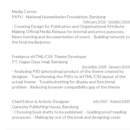
Media Center
PKPU - National Humanitarian Foundation
,
Bandung
February 2010
-
October 2010
- Creating Design for Publication and Organisational Attribute -
Making Official Media Release for internal and press purposes. -
News hunting and documentation of event. - Building network to
the local media/press.
Freelance xHTML/CSS Theme Developer
PT. Gagas Daya Imaji
,
Bandung
December 2009
-
January 2010
- Analyzing PSD (photoshop) product of the theme created by
designer - Transforming the PSDs to xHTML/CSS layout of the
actual theme - Troubleshotting for display and functional
problem - Reducing browser-compatibility gap of the theme
Chief Editor & Artistic Designer
July 2007
-
August 2009
Ganesha Publishing House
,
Bandung
- Choosing book drafts to be published. - Guiding proof-reading
processes. - Making lay-out of the book and designing cover.