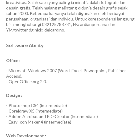
kreativitas. Salah satu yang paling ia minati adalah fotografi dan
desain grafis. Telah malang melintang didunia desain grafis sejak
tahun 2003. Beberapa karyanya telah digunakan oleh berbagai
perusahaan, organisasi dan individu. Untuk korespondensi langsung
bisa menghubungi 082125788781, FB: ardianperdana dan
YM/twitter dg nick: delcardino.
Software Ability
Office :
-
Microsoft Windows 2007
(Word, Excel, Powerpoint, Publisher,
Access),
-
OpenOffice.org 2.0.
Design :
-
Photoshop CS4
(
intermediate
)
-
Coreldraw X5
(
intermediate
)
-
Adobe Acrobat
and
PDFCreator
(
intermediate
)
-
Easy Icon Maker 4
(
intermediate
)
Web Development :