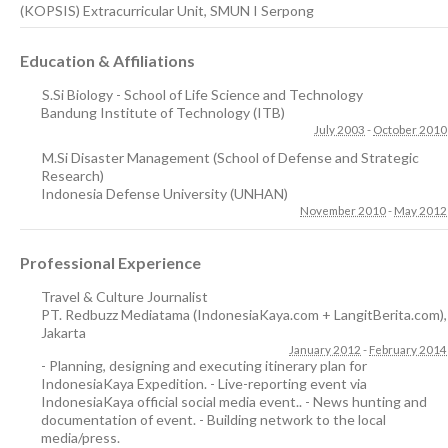
(KOPSIS) Extracurricular Unit, SMUN I Serpong
Education & Affiliations
S.Si Biology - School of Life Science and Technology
Bandung Institute of Technology (ITB)
July 2003
-
October 2010
M.Si Disaster Management (School of Defense and Strategic
Research)
Indonesia Defense University (UNHAN)
November 2010
-
May 2012
Professional Experience
Travel & Culture Journalist
PT. Redbuzz Mediatama (IndonesiaKaya.com + LangitBerita.com)
,
Jakarta
January 2012
-
February 2014
- Planning, designing and executing itinerary plan for
IndonesiaKaya Expedition. - Live-reporting event via
IndonesiaKaya official social media event.. - News hunting and
documentation of event. - Building network to the local
media/press.