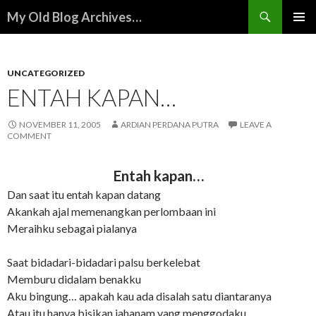
Search
My Old Blog Archives…
SKIP
PRIMAR
TO
MENU
CONTENT
UNCATEGORIZED
ENTAH KAPAN…
NOVEMBER 11, 2005
ARDIAN PERDANA PUTRA
LEAVE A
COMMENT
Entah kapan…
Dan saat itu entah kapan datang
Akankah ajal memenangkan perlombaan ini
Meraihku sebagai pialanya
Saat bidadari-bidadari palsu berkelebat
Memburu didalam benakku
Aku bingung… apakah kau ada disalah satu diantaranya
Atau itu hanya bisikan jahanam yang menggodaku