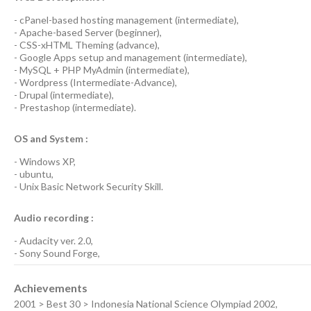
-
cPanel-based hosting management
(
intermediate
),
-
Apache-based Server
(
beginner
),
-
CSS-xHTML Theming
(
advance
),
-
Google Apps
setup and management (
intermediate
),
-
MySQL + PHP MyAdmin
(
intermediate
),
-
Wordpress
(
Intermediate-Advance
),
-
Drupal
(
intermediate
),
-
Prestashop
(
intermediate
).
OS and System :
-
Windows XP
,
-
ubuntu
,
-
Unix Basic Network Security
Skill.
Audio recording :
-
Audacity ver. 2.0
,
-
Sony Sound Forge
,
Achievements
2001 > Best 30 > Indonesia National Science Olympiad 2002,