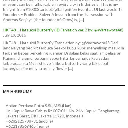
of event can be multiplicable in every city in Indonesia. This is my
Insight from #1000StartupDigital Ignition Event at UI last week: 1)
Founders = Problem Solver A lesson from the 1st session with
Andreas Senjaya (the founder of iGrow) is, […]
HKT48 – Hatsukoi Butterfly (ID Fanlation ver. 2 by: @Wartawota48)
July 19, 2016
HKT48 – Hatsukoi Butterfly Translation by: @Wartawota48 Dari
jendela yang sedikit terbuka Seekor kupu-kupu menyelinap masuk Ia
terbang bebas berkeliling ruangan Di dalam kelas saat jam pelajaran
Kuingin di sisimu, terbang seperti itu Tanpa harus kau sadari
keberadaanku My first love is like a butterfly yang tak dapat
kutangkap For me you are my flower […]
MY H-RESUME
Ardian
Perdana Putra
S.Si., M.Si.(Han)
Jln. Kapuk Rawa Gabus Rt 007/011 No. 216, Kapuk, Cengkareng
Jakarta Barat
,
DKI Jakarta
11720
,
Indonesia
+6282125788781
(
mobile
)
+622198569465
(
home
)