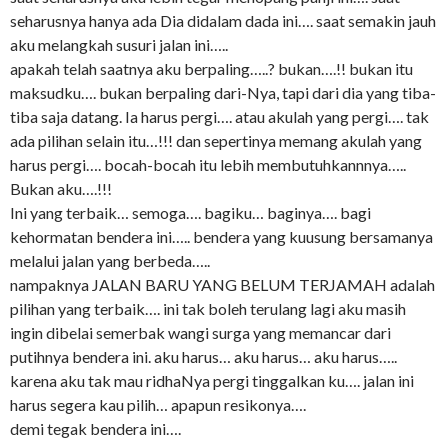
seharusnya hanya ada Dia didalam dada ini…. saat semakin jauh
aku melangkah susuri jalan ini…..
apakah telah saatnya aku berpaling…..? bukan….!! bukan itu
maksudku…. bukan berpaling dari-Nya, tapi dari dia yang tiba-
tiba saja datang. Ia harus pergi…. atau akulah yang pergi…. tak
ada pilihan selain itu…!!! dan sepertinya memang akulah yang
harus pergi…. bocah-bocah itu lebih membutuhkannnya…..
Bukan aku….!!!
Ini yang terbaik… semoga…. bagiku… baginya…. bagi
kehormatan bendera ini….. bendera yang kuusung bersamanya
melalui jalan yang berbeda…..
nampaknya JALAN BARU YANG BELUM TERJAMAH adalah
pilihan yang terbaik…. ini tak boleh terulang lagi aku masih
ingin dibelai semerbak wangi surga yang memancar dari
putihnya bendera ini. aku harus… aku harus… aku harus…..
karena aku tak mau ridhaNya pergi tinggalkan ku…. jalan ini
harus segera kau pilih… apapun resikonya….
demi tegak bendera ini….