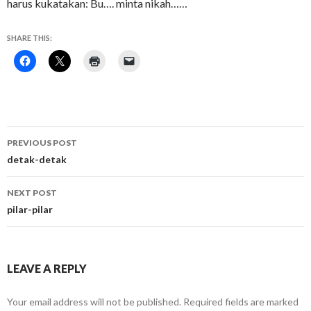
harus kukatakan: Bu…. minta nikah……
SHARE THIS:
Post
PREVIOUS POST
navigation
detak-detak
NEXT POST
pilar-pilar
LEAVE A REPLY
Your email address will not be published.
Required fields are marked