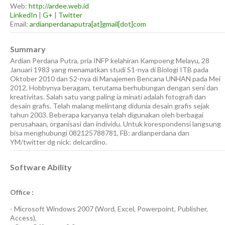
Web:
http://ardee.web.id
LinkedIn
|
G+
|
Twitter
Email:
ardianperdanaputra[at]gmail[dot]com
Summary
Ardian Perdana Putra, pria INFP kelahiran Kampoeng Melayu, 28
Januari 1983 yang menamatkan studi S1-nya di Biologi ITB pada
Oktober 2010 dan S2-nya di Manajemen Bencana UNHAN pada Mei
2012. Hobbynya beragam, terutama berhubungan dengan seni dan
kreativitas. Salah satu yang paling ia minati adalah fotografi dan
desain grafis. Telah malang melintang didunia desain grafis sejak
tahun 2003. Beberapa karyanya telah digunakan oleh berbagai
perusahaan, organisasi dan individu. Untuk korespondensi langsung
bisa menghubungi 082125788781, FB: ardianperdana dan
YM/twitter dg nick: delcardino.
Software Ability
Office :
-
Microsoft Windows 2007
(Word, Excel, Powerpoint, Publisher,
Access),