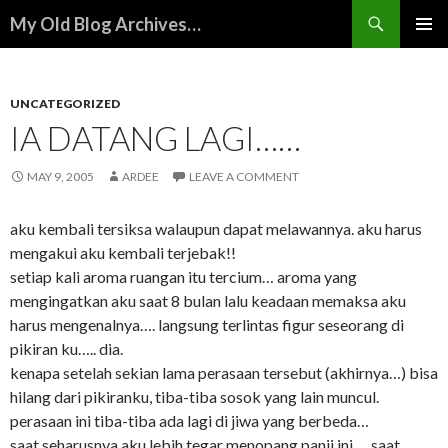
Search
My Old Blog Archives…
SKIP
PRIMAR
TO
MENU
CONTENT
UNCATEGORIZED
IA DATANG LAGI……
MAY 9, 2005
ARDEE
LEAVE A COMMENT
aku kembali tersiksa walaupun dapat melawannya. aku harus
mengakui aku kembali terjebak!!
setiap kali aroma ruangan itu tercium… aroma yang
mengingatkan aku saat 8 bulan lalu keadaan memaksa aku
harus mengenalnya…. langsung terlintas figur seseorang di
pikiran ku….. dia.
kenapa setelah sekian lama perasaan tersebut (akhirnya…) bisa
hilang dari pikiranku, tiba-tiba sosok yang lain muncul.
perasaan ini tiba-tiba ada lagi di jiwa yang berbeda…
saat seharusnya aku lebih tegar menopang panji ini…. saat