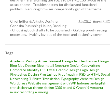
designer - Transforming the PSDs to xHTML/CSS layout of the
actual theme - Troubleshotting for display and functional
problem - Reducing browser-compatibility gap of the theme
Chief Editor & Artistic Designer
July 2007
-
August 2009
Ganesha Publishing House
,
Bandung
- Choosing book drafts to be published. - Guiding proof-reading
processes. - Making lay-out of the book and designing cover.
Tags
Academic Writing
Advertisement Design
Articles
Banner Design
Blog
Blog Design
Blog Install
Brochure Design
Copywriting
Corporate Identity
CSS
Excel
Graphic Design
Logo Design
Photoshop Design
Prestashop
Proofreading
PSD to HTML
Social
Networking
T-Shirts
Translation
Typography
Website Design
Wordpress
Website management with WP
Indonesian-English
translation
wp theme design (CSS based & Graphic)
Amateur
music recording & mixing