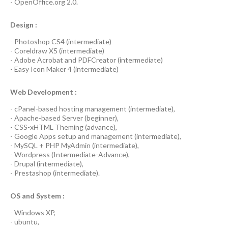
-
OpenOffice.org 2.0.
Design :
-
Photoshop CS4
(
intermediate
)
-
Coreldraw X5
(
intermediate
)
-
Adobe Acrobat
and
PDFCreator
(
intermediate
)
-
Easy Icon Maker 4
(
intermediate
)
Web Development :
-
cPanel-based hosting management
(
intermediate
),
-
Apache-based Server
(
beginner
),
-
CSS-xHTML Theming
(
advance
),
-
Google Apps
setup and management (
intermediate
),
-
MySQL + PHP MyAdmin
(
intermediate
),
-
Wordpress
(
Intermediate-Advance
),
-
Drupal
(
intermediate
),
-
Prestashop
(
intermediate
).
OS and System :
-
Windows XP
,
-
ubuntu
,