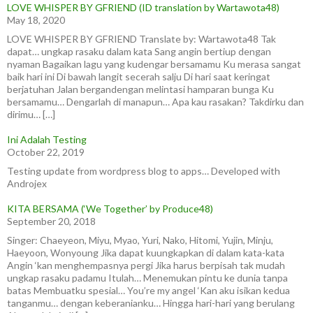
LOVE WHISPER BY GFRIEND (ID translation by Wartawota48)
May 18, 2020
LOVE WHISPER BY GFRIEND Translate by: Wartawota48 Tak
dapat… ungkap rasaku dalam kata Sang angin bertiup dengan
nyaman Bagaikan lagu yang kudengar bersamamu Ku merasa sangat
baik hari ini Di bawah langit secerah salju Di hari saat keringat
berjatuhan Jalan bergandengan melintasi hamparan bunga Ku
bersamamu… Dengarlah di manapun… Apa kau rasakan? Takdirku dan
dirimu… […]
Ini Adalah Testing
October 22, 2019
Testing update from wordpress blog to apps… Developed with
Androjex
KITA BERSAMA (‘We Together’ by Produce48)
September 20, 2018
Singer: Chaeyeon, Miyu, Myao, Yuri, Nako, Hitomi, Yujin, Minju,
Haeyoon, Wonyoung Jika dapat kuungkapkan di dalam kata-kata
Angin ‘kan menghempasnya pergi Jika harus berpisah tak mudah
ungkap rasaku padamu Itulah… Menemukan pintu ke dunia tanpa
batas Membuatku spesial… You’re my angel ‘Kan aku isikan kedua
tanganmu… dengan keberanianku… Hingga hari-hari yang berulang