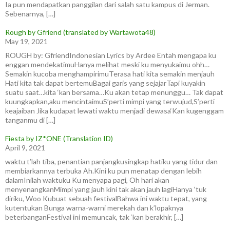
Ia pun mendapatkan panggilan dari salah satu kampus di Jerman.
Sebenarnya, […]
Rough by Gfriend (translated by Wartawota48)
May 19, 2021
ROUGH by: GfriendIndonesian Lyrics by Ardee Entah mengapa ku
enggan mendekatimuHanya melihat meski ku menyukaimu ohh…
Semakin kucoba menghampirimuTerasa hati kita semakin menjauh
Hati kita tak dapat bertemuBagai garis yang sejajarTapi kuyakin
suatu saat…kita ‘kan bersama…Ku akan tetap menunggu… Tak dapat
kuungkapkan,aku mencintaimuS’perti mimpi yang terwujud,S’perti
keajaiban Jika kudapat lewati waktu menjadi dewasa‘Kan kugenggam
tanganmu di […]
Fiesta by IZ*ONE (Translation ID)
April 9, 2021
waktu t’lah tiba, penantian panjangkusingkap hatiku yang tidur dan
membiarkannya terbuka Ah.Kini ku pun menatap dengan lebih
dalamInilah waktuku Ku menyapa pagi, Oh hari akan
menyenangkanMimpi yang jauh kini tak akan jauh lagiHanya ‘tuk
diriku, Woo Kubuat sebuah festivalBahwa ini waktu tepat, yang
kutentukan Bunga warna-warni merekah dan k’lopaknya
beterbanganFestival ini memuncak, tak ‘kan berakhir, […]