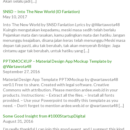
Akan selalu jadi […]
SNSD – Into The New World (ID Fanlation)
May 10, 2017
Into The New World by SNSD Fanlation Lyrics by @Wartawota48
Kuingin mengatakan kepadamu, meski masa sedih telah berlalu
Pejamkan mata dan rasakan, kamu palingkan mata dan hatiku Jangan
menunggu keajaiban, disana jalan keras telah menunggu Meski masa
depan tak pasti, aku tak berubah, tak akan menyerah Bridge: Jaga
cintamu agar tak berubah, untuk hatiku yang […]
PPTXMOCKUP – Material Design App Mockup Template by
@Wartawota48
September 27, 2016
Material Design App Template PPTXMockup by @wartawota48
ver0.1 Free to share. Created with legal software. Creative
Commons with attribution. Please mention ardee.web.id in your
products. Instructions: – Extract all the files. – Install all fonts
provided. – Use your Powerpoint to modify this template as you
need. – Don’t forget to mention ardee.web.id or @wartawota48 […]
Some Good Insight from #1000StartupDigital
August 31, 2016
I’m really thankful I can join this good event, and I suggest this kind