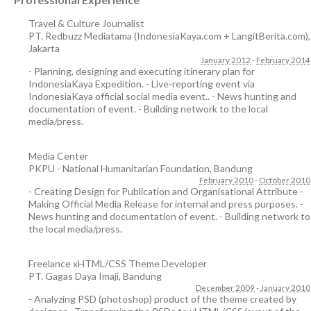
Travel & Culture Journalist
PT. Redbuzz Mediatama (IndonesiaKaya.com + LangitBerita.com)
,
Jakarta
January 2012
-
February 2014
- Planning, designing and executing itinerary plan for
IndonesiaKaya Expedition. - Live-reporting event via
IndonesiaKaya official social media event.. - News hunting and
documentation of event. - Building network to the local
media/press.
Media Center
PKPU - National Humanitarian Foundation
,
Bandung
February 2010
-
October 2010
- Creating Design for Publication and Organisational Attribute -
Making Official Media Release for internal and press purposes. -
News hunting and documentation of event. - Building network to
the local media/press.
Freelance xHTML/CSS Theme Developer
PT. Gagas Daya Imaji
,
Bandung
December 2009
-
January 2010
- Analyzing PSD (photoshop) product of the theme created by