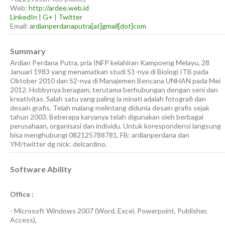
Web:
http://ardee.web.id
LinkedIn
|
G+
|
Twitter
Email:
ardianperdanaputra[at]gmail[dot]com
Summary
Ardian Perdana Putra, pria INFP kelahiran Kampoeng Melayu, 28
Januari 1983 yang menamatkan studi S1-nya di Biologi ITB pada
Oktober 2010 dan S2-nya di Manajemen Bencana UNHAN pada Mei
2012. Hobbynya beragam, terutama berhubungan dengan seni dan
kreativitas. Salah satu yang paling ia minati adalah fotografi dan
desain grafis. Telah malang melintang didunia desain grafis sejak
tahun 2003. Beberapa karyanya telah digunakan oleh berbagai
perusahaan, organisasi dan individu. Untuk korespondensi langsung
bisa menghubungi 082125788781, FB: ardianperdana dan
YM/twitter dg nick: delcardino.
Software Ability
Office :
-
Microsoft Windows 2007
(Word, Excel, Powerpoint, Publisher,
Access),