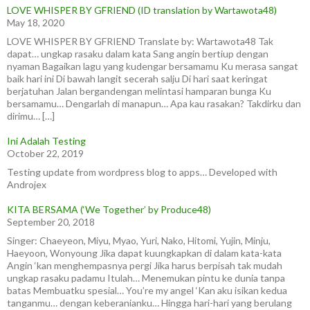
LOVE WHISPER BY GFRIEND (ID translation by Wartawota48)
May 18, 2020
LOVE WHISPER BY GFRIEND Translate by: Wartawota48 Tak
dapat… ungkap rasaku dalam kata Sang angin bertiup dengan
nyaman Bagaikan lagu yang kudengar bersamamu Ku merasa sangat
baik hari ini Di bawah langit secerah salju Di hari saat keringat
berjatuhan Jalan bergandengan melintasi hamparan bunga Ku
bersamamu… Dengarlah di manapun… Apa kau rasakan? Takdirku dan
dirimu… […]
Ini Adalah Testing
October 22, 2019
Testing update from wordpress blog to apps… Developed with
Androjex
KITA BERSAMA (‘We Together’ by Produce48)
September 20, 2018
Singer: Chaeyeon, Miyu, Myao, Yuri, Nako, Hitomi, Yujin, Minju,
Haeyoon, Wonyoung Jika dapat kuungkapkan di dalam kata-kata
Angin ‘kan menghempasnya pergi Jika harus berpisah tak mudah
ungkap rasaku padamu Itulah… Menemukan pintu ke dunia tanpa
batas Membuatku spesial… You’re my angel ‘Kan aku isikan kedua
tanganmu… dengan keberanianku… Hingga hari-hari yang berulang