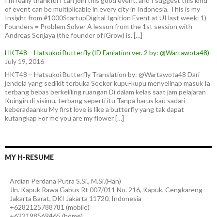
I’m really thankful I can join this good event, and I suggest this kind
of event can be multiplicable in every city in Indonesia. This is my
Insight from #1000StartupDigital Ignition Event at UI last week: 1)
Founders = Problem Solver A lesson from the 1st session with
Andreas Senjaya (the founder of iGrow) is, […]
HKT48 – Hatsukoi Butterfly (ID Fanlation ver. 2 by: @Wartawota48)
July 19, 2016
HKT48 – Hatsukoi Butterfly Translation by: @Wartawota48 Dari
jendela yang sedikit terbuka Seekor kupu-kupu menyelinap masuk Ia
terbang bebas berkeliling ruangan Di dalam kelas saat jam pelajaran
Kuingin di sisimu, terbang seperti itu Tanpa harus kau sadari
keberadaanku My first love is like a butterfly yang tak dapat
kutangkap For me you are my flower […]
MY H-RESUME
Ardian
Perdana Putra
S.Si., M.Si.(Han)
Jln. Kapuk Rawa Gabus Rt 007/011 No. 216, Kapuk, Cengkareng
Jakarta Barat
,
DKI Jakarta
11720
,
Indonesia
+6282125788781
(
mobile
)
+622198569465
(
home
)