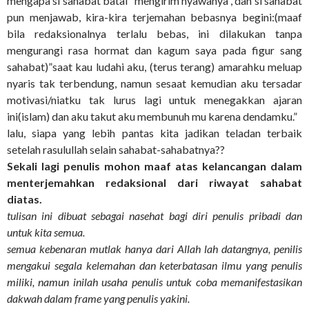
mengapa si sahabat batal “mengirim nyawanya”, dan si sahabat
pun menjawab, kira-kira terjemahan bebasnya begini:(maaf
bila redaksionalnya terlalu bebas, ini dilakukan tanpa
mengurangi rasa hormat dan kagum saya pada figur sang
sahabat)”saat kau ludahi aku, (terus terang) amarahku meluap
nyaris tak terbendung, namun sesaat kemudian aku tersadar
motivasi/niatku tak lurus lagi untuk menegakkan ajaran
ini(islam) dan aku takut aku membunuh mu karena dendamku.”
lalu, siapa yang lebih pantas kita jadikan teladan terbaik
setelah rasulullah selain sahabat-sahabatnya??
Sekali lagi penulis mohon maaf atas kelancangan dalam
menterjemahkan redaksional dari riwayat sahabat
diatas.
tulisan ini dibuat sebagai nasehat bagi diri penulis pribadi dan
untuk kita semua.
semua kebenaran mutlak hanya dari Allah lah datangnya, penilis
mengakui segala kelemahan dan keterbatasan ilmu yang penulis
miliki, namun inilah usaha penulis untuk coba memanifestasikan
dakwah dalam frame yang penulis yakini.