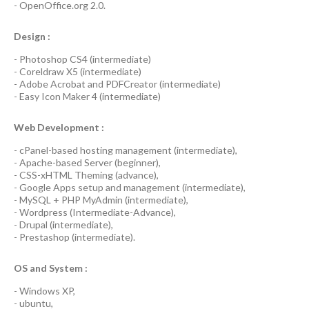
-
OpenOffice.org 2.0.
Design :
-
Photoshop CS4
(
intermediate
)
-
Coreldraw X5
(
intermediate
)
-
Adobe Acrobat
and
PDFCreator
(
intermediate
)
-
Easy Icon Maker 4
(
intermediate
)
Web Development :
-
cPanel-based hosting management
(
intermediate
),
-
Apache-based Server
(
beginner
),
-
CSS-xHTML Theming
(
advance
),
-
Google Apps
setup and management (
intermediate
),
-
MySQL + PHP MyAdmin
(
intermediate
),
-
Wordpress
(
Intermediate-Advance
),
-
Drupal
(
intermediate
),
-
Prestashop
(
intermediate
).
OS and System :
-
Windows XP
,
-
ubuntu
,