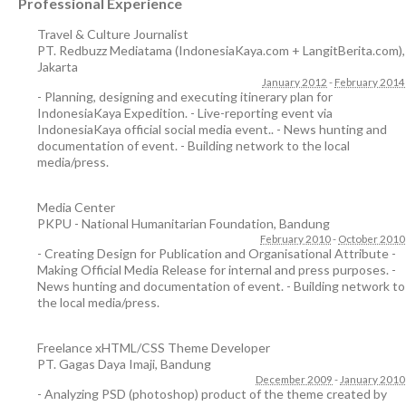
Professional Experience
Travel & Culture Journalist
PT. Redbuzz Mediatama (IndonesiaKaya.com + LangitBerita.com)
,
Jakarta
January 2012
-
February 2014
- Planning, designing and executing itinerary plan for
IndonesiaKaya Expedition. - Live-reporting event via
IndonesiaKaya official social media event.. - News hunting and
documentation of event. - Building network to the local
media/press.
Media Center
PKPU - National Humanitarian Foundation
,
Bandung
February 2010
-
October 2010
- Creating Design for Publication and Organisational Attribute -
Making Official Media Release for internal and press purposes. -
News hunting and documentation of event. - Building network to
the local media/press.
Freelance xHTML/CSS Theme Developer
PT. Gagas Daya Imaji
,
Bandung
December 2009
-
January 2010
- Analyzing PSD (photoshop) product of the theme created by