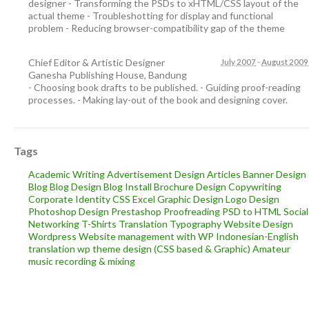
designer - Transforming the PSDs to xHTML/CSS layout of the
actual theme - Troubleshotting for display and functional
problem - Reducing browser-compatibility gap of the theme
Chief Editor & Artistic Designer
July 2007
-
August 2009
Ganesha Publishing House
,
Bandung
- Choosing book drafts to be published. - Guiding proof-reading
processes. - Making lay-out of the book and designing cover.
Tags
Academic Writing
Advertisement Design
Articles
Banner Design
Blog
Blog Design
Blog Install
Brochure Design
Copywriting
Corporate Identity
CSS
Excel
Graphic Design
Logo Design
Photoshop Design
Prestashop
Proofreading
PSD to HTML
Social
Networking
T-Shirts
Translation
Typography
Website Design
Wordpress
Website management with WP
Indonesian-English
translation
wp theme design (CSS based & Graphic)
Amateur
music recording & mixing