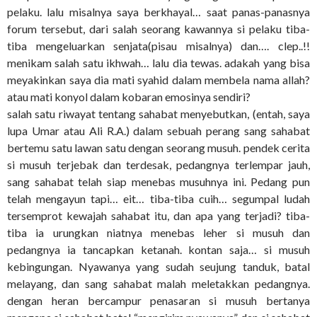
pelaku. lalu misalnya saya berkhayal… saat panas-panasnya
forum tersebut, dari salah seorang kawannya si pelaku tiba-
tiba mengeluarkan senjata(pisau misalnya) dan…. clep..!!
menikam salah satu ikhwah… lalu dia tewas. adakah yang bisa
meyakinkan saya dia mati syahid dalam membela nama allah?
atau mati konyol dalam kobaran emosinya sendiri?
salah satu riwayat tentang sahabat menyebutkan, (entah, saya
lupa Umar atau Ali R.A.) dalam sebuah perang sang sahabat
bertemu satu lawan satu dengan seorang musuh. pendek cerita
si musuh terjebak dan terdesak, pedangnya terlempar jauh,
sang sahabat telah siap menebas musuhnya ini. Pedang pun
telah mengayun tapi… eit… tiba-tiba cuih… segumpal ludah
tersemprot kewajah sahabat itu, dan apa yang terjadi? tiba-
tiba ia urungkan niatnya menebas leher si musuh dan
pedangnya ia tancapkan ketanah. kontan saja… si musuh
kebingungan. Nyawanya yang sudah seujung tanduk, batal
melayang, dan sang sahabat malah meletakkan pedangnya.
dengan heran bercampur penasaran si musuh bertanya