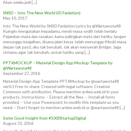
Akan selalu jadi […]
SNSD – Into The New World (ID Fanlation)
May 10, 2017
Into The New World by SNSD Fanlation Lyrics by @Wartawota48
Kuingin mengatakan kepadamu, meski masa sedih telah berlalu
Pejamkan mata dan rasakan, kamu palingkan mata dan hatiku Jangan
menunggu keajaiban, disana jalan keras telah menunggu Meski masa
depan tak pasti, aku tak berubah, tak akan menyerah Bridge: Jaga
cintamu agar tak berubah, untuk hatiku yang […]
PPTXMOCKUP – Material Design App Mockup Template by
@Wartawota48
September 27, 2016
Material Design App Template PPTXMockup by @wartawota48
ver0.1 Free to share. Created with legal software. Creative
Commons with attribution. Please mention ardee.web.id in your
products. Instructions: – Extract all the files. – Install all fonts
provided. – Use your Powerpoint to modify this template as you
need. – Don’t forget to mention ardee.web.id or @wartawota48 […]
Some Good Insight from #1000StartupDigital
August 31, 2016