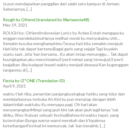
Ia pun mendapatkan panggilan dari salah satu kampus di Jerman.
Sebenarnya, […]
Rough by Gfriend (translated by Wartawota48)
May 19, 2021
ROUGH by: GfriendIndonesian Lyrics by Ardee Entah mengapa ku
enggan mendekatimuHanya melihat meski ku menyukaimu ohh…
Semakin kucoba menghampirimuTerasa hati kita semakin menjauh
Hati kita tak dapat bertemuBagai garis yang sejajarTapi kuyakin
suatu saat…kita ‘kan bersama…Ku akan tetap menunggu… Tak dapat
kuungkapkan,aku mencintaimuS’perti mimpi yang terwujud,S’perti
keajaiban Jika kudapat lewati waktu menjadi dewasa‘Kan kugenggam
tanganmu di […]
Fiesta by IZ*ONE (Translation ID)
April 9, 2021
waktu t’lah tiba, penantian panjangkusingkap hatiku yang tidur dan
membiarkannya terbuka Ah.Kini ku pun menatap dengan lebih
dalamInilah waktuku Ku menyapa pagi, Oh hari akan
menyenangkanMimpi yang jauh kini tak akan jauh lagiHanya ‘tuk
diriku, Woo Kubuat sebuah festivalBahwa ini waktu tepat, yang
kutentukan Bunga warna-warni merekah dan k’lopaknya
beterbanganFestival ini memuncak, tak ‘kan berakhir, […]