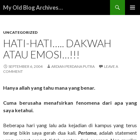
Search
My Old Blog Archives…
SKIP
PRIMAR
TO
MENU
CONTENT
UNCATEGORIZED
HATI-HATI….. DAKWAH
ATAU EMOSI…!!!
SEPTEMBER 6, 2004
ARDIAN PERDANA PUTRA
LEAVE A
COMMENT
Hanya allah yang tahu mana yang benar.
Cuma berusaha menafsirkan fenomena dari apa yang
saya ketahui.
Beberapa hari yang lalu ada kejadian di kampus yang terus
terang bikin saya gerah dua kali.
Pertama
, adalah statement