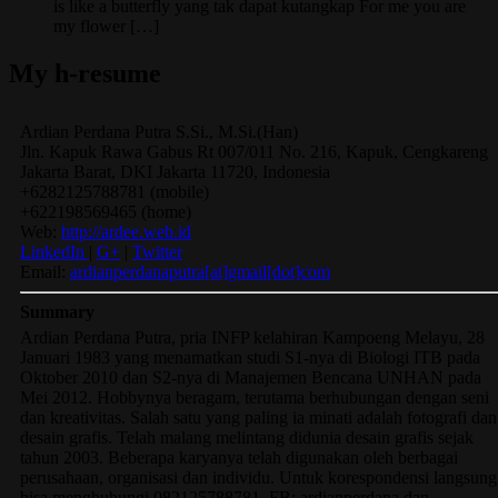
is like a butterfly yang tak dapat kutangkap For me you are
my flower […]
My h-resume
Ardian
Perdana Putra
S.Si., M.Si.(Han)
Jln. Kapuk Rawa Gabus Rt 007/011 No. 216, Kapuk, Cengkareng
Jakarta Barat
,
DKI Jakarta
11720
,
Indonesia
+6282125788781
(
mobile
)
+622198569465
(
home
)
Web:
http://ardee.web.id
LinkedIn
|
G+
|
Twitter
Email:
ardianperdanaputra[at]gmail[dot]com
Summary
Ardian Perdana Putra, pria INFP kelahiran Kampoeng Melayu, 28
Januari 1983 yang menamatkan studi S1-nya di Biologi ITB pada
Oktober 2010 dan S2-nya di Manajemen Bencana UNHAN pada
Mei 2012. Hobbynya beragam, terutama berhubungan dengan seni
dan kreativitas. Salah satu yang paling ia minati adalah fotografi dan
desain grafis. Telah malang melintang didunia desain grafis sejak
tahun 2003. Beberapa karyanya telah digunakan oleh berbagai
perusahaan, organisasi dan individu. Untuk korespondensi langsung
bisa menghubungi 082125788781, FB: ardianperdana dan