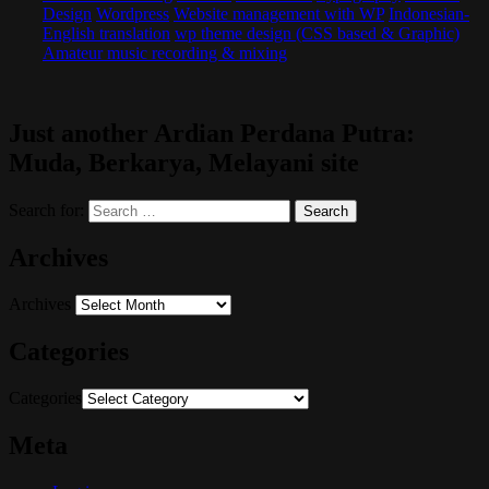
Design
Wordpress
Website management with WP
Indonesian-
English translation
wp theme design (CSS based & Graphic)
Amateur music recording & mixing
Just another Ardian Perdana Putra:
Muda, Berkarya, Melayani site
Search for:
Archives
Archives
Categories
Categories
Meta