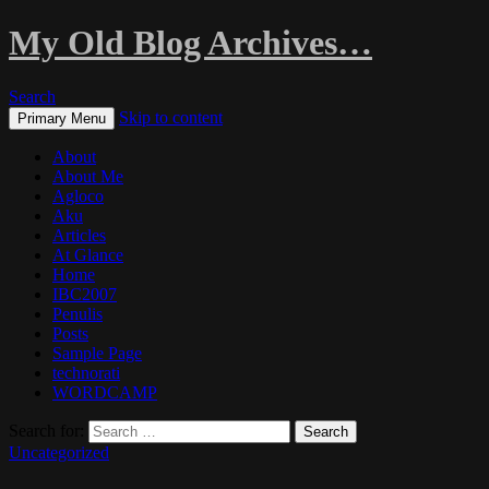
My Old Blog Archives…
Search
Skip to content
Primary Menu
About
About Me
Agloco
Aku
Articles
At Glance
Home
IBC2007
Penulis
Posts
Sample Page
technorati
WORDCAMP
Search for:
Uncategorized