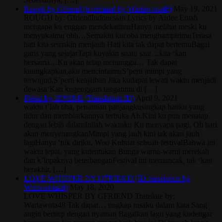
Rough by Gfriend (translated by Wartawota48)
May 19, 2021
ROUGH by: GfriendIndonesian Lyrics by Ardee Entah
mengapa ku enggan mendekatimuHanya melihat meski ku
menyukaimu ohh…Semakin kucoba menghampirimuTerasa
hati kita semakin menjauh Hati kita tak dapat bertemuBagai
garis yang sejajarTapi kuyakin suatu saat…kita ‘kan
bersama…Ku akan tetap menunggu… Tak dapat
kuungkapkan,aku mencintaimuS’perti mimpi yang
terwujud,S’perti keajaiban Jika kudapat lewati waktu menjadi
dewasa‘Kan kugenggam tanganmu di […]
Fiesta by IZ*ONE (Translation ID)
April 9, 2021
waktu t’lah tiba, penantian panjangkusingkap hatiku yang
tidur dan membiarkannya terbuka Ah.Kini ku pun menatap
dengan lebih dalamInilah waktuku Ku menyapa pagi, Oh hari
akan menyenangkanMimpi yang jauh kini tak akan jauh
lagiHanya ‘tuk diriku, Woo Kubuat sebuah festivalBahwa ini
waktu tepat, yang kutentukan Bunga warna-warni merekah
dan k’lopaknya beterbanganFestival ini memuncak, tak ‘kan
berakhir, […]
LOVE WHISPER BY GFRIEND (ID translation by
Wartawota48)
May 18, 2020
LOVE WHISPER BY GFRIEND Translate by:
Wartawota48 Tak dapat… ungkap rasaku dalam kata Sang
angin bertiup dengan nyaman Bagaikan lagu yang kudengar