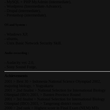
-
MySQL + PHP MyAdmin
(
intermediate
),
-
Wordpress
(
Intermediate-Advance
),
-
Drupal
(
intermediate
),
-
Prestashop
(
intermediate
).
OS and System :
-
Windows XP
,
-
ubuntu
,
-
Unix Basic Network Security
Skill.
Audio recording :
-
Audacity ver. 2.0
,
-
Sony Sound Forge
,
Achievements
2001 > Best 30 > Indonesia National Science Olympiad 2002,
majoring biology, > Yogyakarta
2001 > 2nd finalist > National Selection for International Biology
Olimpiad (IBO) 2003, > Banten Province Round
2001 > 3rd finalist > National Selection for International Biology
Olimpiad (IBO) 2003, > Tangerang district round.
2000 > 2nd rank > Highest score in Final Exam (NEM) MTs