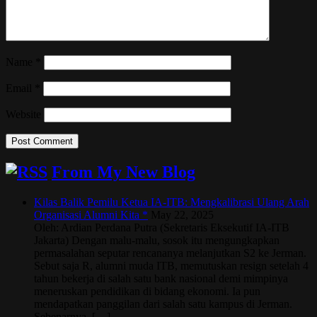
Name
*
Email
*
Website
From My New Blog
Kilas Balik Pemilu Ketua IA-ITB: Mengkalibrasi Ulang Arah
Organisasi Alumni Kita *
May 22, 2025
Oleh: Ardian Perdana Putra (Sekretaris Eksekutif IA-ITB
Jakarta) Dengan malu-malu, sosok itu mengungkapkan
permasalahan seputar rencananya melanjutkan S2 ke Jerman.
Sebut saja R, alumni muda ITB, memutuskan resign setelah 4
tahun bekerja di salah satu bank nasional demi mimpinya
meneruskan pendidikan di bidang ekonomi. Ia pun
mendapatkan panggilan dari salah satu kampus di Jerman.
Sebenarnya, […]