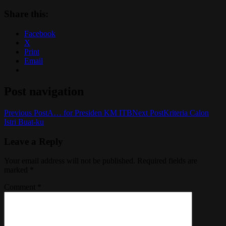
Share this:
Facebook
X
Print
Email
Post navigation
Previous Post
A… for Presiden KM ITB
Next Post
Kriteria Calon
Istri Buat-ku
Leave a Reply
Your email address will not be published.
Required fields are
marked
*
Comment
*