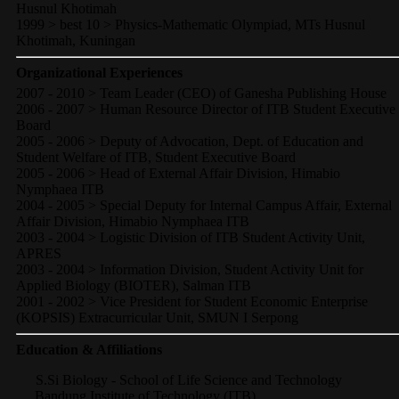
Husnul Khotimah
1999 > best 10 > Physics-Mathematic Olympiad, MTs Husnul
Khotimah, Kuningan
Organizational Experiences
2007 - 2010 > Team Leader (CEO) of Ganesha Publishing House
2006 - 2007 > Human Resource Director of ITB Student Executive
Board
2005 - 2006 > Deputy of Advocation, Dept. of Education and
Student Welfare of ITB, Student Executive Board
2005 - 2006 > Head of External Affair Division, Himabio
Nymphaea ITB
2004 - 2005 > Special Deputy for Internal Campus Affair, External
Affair Division, Himabio Nymphaea ITB
2003 - 2004 > Logistic Division of ITB Student Activity Unit,
APRES
2003 - 2004 > Information Division, Student Activity Unit for
Applied Biology (BIOTER), Salman ITB
2001 - 2002 > Vice President for Student Economic Enterprise
(KOPSIS) Extracurricular Unit, SMUN I Serpong
Education & Affiliations
S.Si Biology - School of Life Science and Technology
Bandung Institute of Technology (ITB)