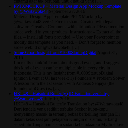
cintamu agar tak berubah, untuk hatiku yang […]
PPTXMOCKUP – Material Design App Mockup Template
by @Wartawota48
September 27, 2016
Material Design App Template PPTXMockup by
@wartawota48 ver0.1 Free to share. Created with legal
software. Creative Commons with attribution. Please mention
ardee.web.id in your products. Instructions: – Extract all the
files. – Install all fonts provided. – Use your Powerpoint to
modify this template as you need. – Don’t forget to mention
ardee.web.id or @wartawota48 […]
Some Good Insight from #1000StartupDigital
August 31,
2016
I’m really thankful I can join this good event, and I suggest
this kind of event can be multiplicable in every city in
Indonesia. This is my Insight from #1000StartupDigital
Ignition Event at UI last week: 1) Founders = Problem Solver
A lesson from the 1st session with Andreas Senjaya (the
founder of iGrow) is, […]
HKT48 – Hatsukoi Butterfly (ID Fanlation ver. 2 by:
@Wartawota48)
July 19, 2016
HKT48 – Hatsukoi Butterfly Translation by: @Wartawota48
Dari jendela yang sedikit terbuka Seekor kupu-kupu
menyelinap masuk Ia terbang bebas berkeliling ruangan Di
dalam kelas saat jam pelajaran Kuingin di sisimu, terbang
seperti itu Tanpa harus kau sadari keberadaanku My first love