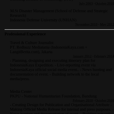
July 2003
-
October 201
M.Si Disaster Management (School of Defense and Strategic
Research)
Indonesia Defense University (UNHAN)
November 2010
-
May 201
Professional Experience
Travel & Culture Journalist
PT. Redbuzz Mediatama (IndonesiaKaya.com +
LangitBerita.com)
,
Jakarta
January 2012
-
February 201
- Planning, designing and executing itinerary plan for
IndonesiaKaya Expedition. - Live-reporting event via
IndonesiaKaya official social media event.. - News hunting and
documentation of event. - Building network to the local
media/press.
Media Center
PKPU - National Humanitarian Foundation
,
Bandung
February 2010
-
October 201
- Creating Design for Publication and Organisational Attribute -
Making Official Media Release for internal and press purposes. -
News hunting and documentation of event. - Building network