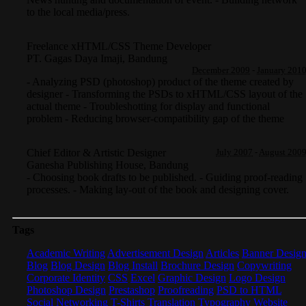
to the local media/press.
Freelance xHTML/CSS Theme Developer
PT. Gagas Daya Imaji
,
Bandung
December 2009
-
January 201
- Analyzing PSD (photoshop) product of the theme created by
designer - Transforming the PSDs to xHTML/CSS layout of the
actual theme - Troubleshotting for display and functional
problem - Reducing browser-compatibility gap of the theme
Chief Editor & Artistic Designer
July 2007
-
August 200
Ganesha Publishing House
,
Bandung
- Choosing book drafts to be published. - Guiding proof-reading
processes. - Making lay-out of the book and designing cover.
Tags
Academic Writing
Advertisement Design
Articles
Banner Desig
Blog
Blog Design
Blog Install
Brochure Design
Copywriting
Corporate Identity
CSS
Excel
Graphic Design
Logo Design
Photoshop Design
Prestashop
Proofreading
PSD to HTML
Social Networking
T-Shirts
Translation
Typography
Website