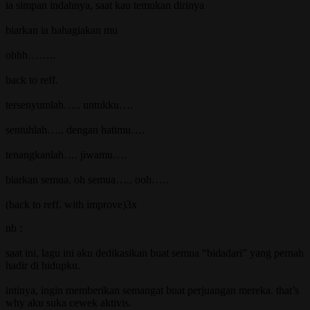
ia simpan indahnya, saat kau temukan dirinya
biarkan ia bahagiakan mu
ohhh……..
back to reff.
tersenyumlah….. untukku….
sentuhlah….. dengan hatimu….
tenangkanlah…. jiwamu….
biarkan semua, oh semua….. ooh…..
(back to reff. with improve)3x
nb :
saat ini, lagu ini aku dedikasikan buat semua “bidadari” yang pernah
hadir di hidupku.
intinya, ingin memberikan semangat buat perjuangan mereka. that’s
why aku suka cewek aktivis.