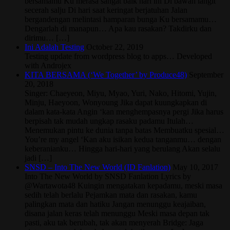
bersamamu Ku merasa sangat baik hari ini Di bawah langit
secerah salju Di hari saat keringat berjatuhan Jalan
bergandengan melintasi hamparan bunga Ku bersamamu…
Dengarlah di manapun… Apa kau rasakan? Takdirku dan
dirimu… […]
Ini Adalah Testing
October 22, 2019
Testing update from wordpress blog to apps… Developed
with Androjex
KITA BERSAMA (‘We Together’ by Produce48)
September
20, 2018
Singer: Chaeyeon, Miyu, Myao, Yuri, Nako, Hitomi, Yujin,
Minju, Haeyoon, Wonyoung Jika dapat kuungkapkan di
dalam kata-kata Angin ‘kan menghempasnya pergi Jika harus
berpisah tak mudah ungkap rasaku padamu Itulah…
Menemukan pintu ke dunia tanpa batas Membuatku spesial…
You’re my angel ‘Kan aku isikan kedua tanganmu… dengan
keberanianku… Hingga hari-hari yang berulang Akan selalu
jadi […]
SNSD – Into The New World (ID Fanlation)
May 10, 2017
Into The New World by SNSD Fanlation Lyrics by
@Wartawota48 Kuingin mengatakan kepadamu, meski masa
sedih telah berlalu Pejamkan mata dan rasakan, kamu
palingkan mata dan hatiku Jangan menunggu keajaiban,
disana jalan keras telah menunggu Meski masa depan tak
pasti, aku tak berubah, tak akan menyerah Bridge: Jaga