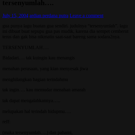
tersenyumlah….
July 15, 2004
ardian perdana putra
Leave a comment
gua punya lagu buatan gua sendiri. judulnya “tersenyumlah”. lagu
ini dibuat buat sepupu gua pas mudik, karena dia sempet cemberut
terus dan gak bisa nikmatin saat-saat bareng sama sodara2nya.
TERSENYUMLAH….
Bidadari…. tak kuingin kau menangis
menahan perasaan, yang kian menyesak jiwa
menghilangkan bagian terindahmu
tak ingin…. kau memudar menahan amarah
tak dapat mengalahkannya…..
melupakan hal terindah hidupmu….
reff:
(maka tersenyumlah….) dan pahami,