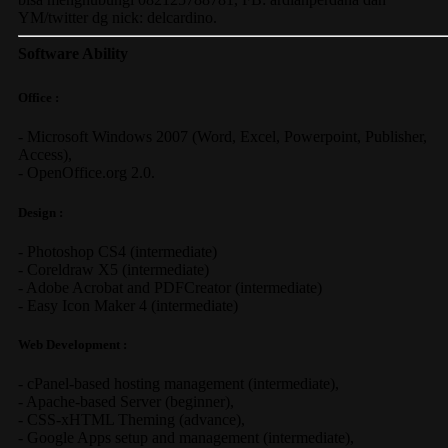
YM/twitter dg nick: delcardino.
Software Ability
Office :
-
Microsoft Windows 2007
(Word, Excel, Powerpoint, Publisher,
Access),
-
OpenOffice.org 2.0.
Design :
-
Photoshop CS4
(
intermediate
)
-
Coreldraw X5
(
intermediate
)
-
Adobe Acrobat
and
PDFCreator
(
intermediate
)
-
Easy Icon Maker 4
(
intermediate
)
Web Development :
-
cPanel-based hosting management
(
intermediate
),
-
Apache-based Server
(
beginner
),
-
CSS-xHTML Theming
(
advance
),
-
Google Apps
setup and management (
intermediate
),