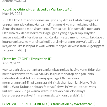
Sebenarnya, […]
Rough by Gfriend (translated by Wartawota48)
May 19, 2021
ROUGH by: GfriendIndonesian Lyrics by Ardee Entah mengapa ku
enggan mendekatimuHanya melihat meski ku menyukaimu ohh…
Semakin kucoba menghampirimuTerasa hati kita semakin menjauh
Hati kita tak dapat bertemuBagai garis yang sejajarTapi kuyakin
suatu saat…kita ‘kan bersama…Ku akan tetap menunggu… Tak dapat
kuungkapkan,aku mencintaimuS’perti mimpi yang terwujud,S’perti
keajaiban Jika kudapat lewati waktu menjadi dewasa‘Kan kugenggam
tanganmu di […]
Fiesta by IZ*ONE (Translation ID)
April 9, 2021
waktu t’lah tiba, penantian panjangkusingkap hatiku yang tidur dan
membiarkannya terbuka Ah.Kini ku pun menatap dengan lebih
dalamInilah waktuku Ku menyapa pagi, Oh hari akan
menyenangkanMimpi yang jauh kini tak akan jauh lagiHanya ‘tuk
diriku, Woo Kubuat sebuah festivalBahwa ini waktu tepat, yang
kutentukan Bunga warna-warni merekah dan k’lopaknya
beterbanganFestival ini memuncak, tak ‘kan berakhir, […]
LOVE WHISPER BY GFRIEND (ID translation by Wartawota48)