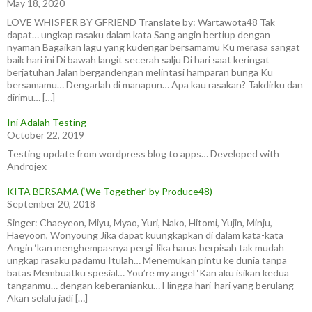
May 18, 2020
LOVE WHISPER BY GFRIEND Translate by: Wartawota48 Tak
dapat… ungkap rasaku dalam kata Sang angin bertiup dengan
nyaman Bagaikan lagu yang kudengar bersamamu Ku merasa sangat
baik hari ini Di bawah langit secerah salju Di hari saat keringat
berjatuhan Jalan bergandengan melintasi hamparan bunga Ku
bersamamu… Dengarlah di manapun… Apa kau rasakan? Takdirku dan
dirimu… […]
Ini Adalah Testing
October 22, 2019
Testing update from wordpress blog to apps… Developed with
Androjex
KITA BERSAMA (‘We Together’ by Produce48)
September 20, 2018
Singer: Chaeyeon, Miyu, Myao, Yuri, Nako, Hitomi, Yujin, Minju,
Haeyoon, Wonyoung Jika dapat kuungkapkan di dalam kata-kata
Angin ‘kan menghempasnya pergi Jika harus berpisah tak mudah
ungkap rasaku padamu Itulah… Menemukan pintu ke dunia tanpa
batas Membuatku spesial… You’re my angel ‘Kan aku isikan kedua
tanganmu… dengan keberanianku… Hingga hari-hari yang berulang
Akan selalu jadi […]