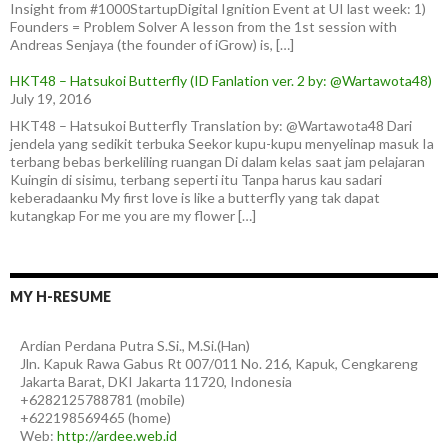
Insight from #1000StartupDigital Ignition Event at UI last week: 1)
Founders = Problem Solver A lesson from the 1st session with
Andreas Senjaya (the founder of iGrow) is, […]
HKT48 – Hatsukoi Butterfly (ID Fanlation ver. 2 by: @Wartawota48)
July 19, 2016
HKT48 – Hatsukoi Butterfly Translation by: @Wartawota48 Dari
jendela yang sedikit terbuka Seekor kupu-kupu menyelinap masuk Ia
terbang bebas berkeliling ruangan Di dalam kelas saat jam pelajaran
Kuingin di sisimu, terbang seperti itu Tanpa harus kau sadari
keberadaanku My first love is like a butterfly yang tak dapat
kutangkap For me you are my flower […]
MY H-RESUME
Ardian
Perdana Putra
S.Si., M.Si.(Han)
Jln. Kapuk Rawa Gabus Rt 007/011 No. 216, Kapuk, Cengkareng
Jakarta Barat
,
DKI Jakarta
11720
,
Indonesia
+6282125788781
(
mobile
)
+622198569465
(
home
)
Web:
http://ardee.web.id