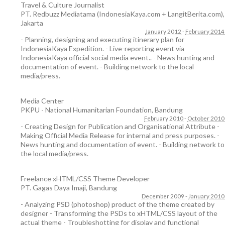
Travel & Culture Journalist
PT. Redbuzz Mediatama (IndonesiaKaya.com + LangitBerita.com)
,
Jakarta
January 2012
-
February 2014
- Planning, designing and executing itinerary plan for
IndonesiaKaya Expedition. - Live-reporting event via
IndonesiaKaya official social media event.. - News hunting and
documentation of event. - Building network to the local
media/press.
Media Center
PKPU - National Humanitarian Foundation
,
Bandung
February 2010
-
October 2010
- Creating Design for Publication and Organisational Attribute -
Making Official Media Release for internal and press purposes. -
News hunting and documentation of event. - Building network to
the local media/press.
Freelance xHTML/CSS Theme Developer
PT. Gagas Daya Imaji
,
Bandung
December 2009
-
January 2010
- Analyzing PSD (photoshop) product of the theme created by
designer - Transforming the PSDs to xHTML/CSS layout of the
actual theme - Troubleshotting for display and functional