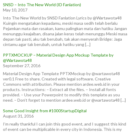
SNSD – Into The New World (ID Fanlation)
May 10, 2017
Into The New World by SNSD Fanlation Lyrics by @Wartawota48
Kuingin mengatakan kepadamu, meski masa sedih telah berlalu
Pejamkan mata dan rasakan, kamu palingkan mata dan hatiku Jangan
menunggu keajaiban, disana jalan keras telah menunggu Meski masa
depan tak pasti, aku tak berubah, tak akan menyerah Bridge: Jaga
cintamu agar tak berubah, untuk hatiku yang […]
PPTXMOCKUP – Material Design App Mockup Template by
@Wartawota48
September 27, 2016
Material Design App Template PPTXMockup by @wartawota48
ver0.1 Free to share. Created with legal software. Creative
Commons with attribution. Please mention ardee.web.id in your
products. Instructions: – Extract all the files. – Install all fonts
provided. – Use your Powerpoint to modify this template as you
need. – Don’t forget to mention ardee.web.id or @wartawota48 […]
Some Good Insight from #1000StartupDigital
August 31, 2016
I’m really thankful I can join this good event, and I suggest this kind
of event can be multiplicable in every city in Indonesia. This is my