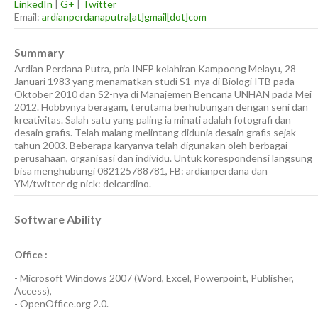
LinkedIn
|
G+
|
Twitter
Email:
ardianperdanaputra[at]gmail[dot]com
Summary
Ardian Perdana Putra, pria INFP kelahiran Kampoeng Melayu, 28
Januari 1983 yang menamatkan studi S1-nya di Biologi ITB pada
Oktober 2010 dan S2-nya di Manajemen Bencana UNHAN pada Mei
2012. Hobbynya beragam, terutama berhubungan dengan seni dan
kreativitas. Salah satu yang paling ia minati adalah fotografi dan
desain grafis. Telah malang melintang didunia desain grafis sejak
tahun 2003. Beberapa karyanya telah digunakan oleh berbagai
perusahaan, organisasi dan individu. Untuk korespondensi langsung
bisa menghubungi 082125788781, FB: ardianperdana dan
YM/twitter dg nick: delcardino.
Software Ability
Office :
-
Microsoft Windows 2007
(Word, Excel, Powerpoint, Publisher,
Access),
-
OpenOffice.org 2.0.