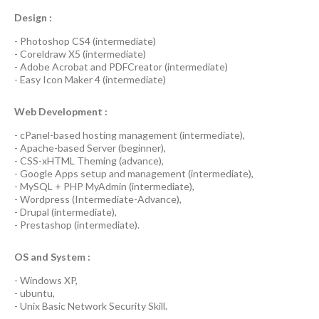
Design :
-
Photoshop CS4
(
intermediate
)
-
Coreldraw X5
(
intermediate
)
-
Adobe Acrobat
and
PDFCreator
(
intermediate
)
-
Easy Icon Maker 4
(
intermediate
)
Web Development :
-
cPanel-based hosting management
(
intermediate
),
-
Apache-based Server
(
beginner
),
-
CSS-xHTML Theming
(
advance
),
-
Google Apps
setup and management (
intermediate
),
-
MySQL + PHP MyAdmin
(
intermediate
),
-
Wordpress
(
Intermediate-Advance
),
-
Drupal
(
intermediate
),
-
Prestashop
(
intermediate
).
OS and System :
-
Windows XP
,
-
ubuntu
,
-
Unix Basic Network Security
Skill.