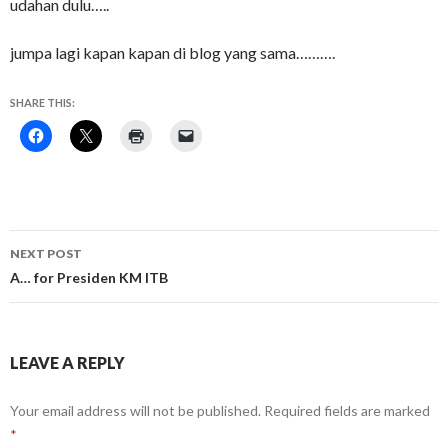
udahan dulu…..
jumpa lagi kapan kapan di blog yang sama……….
SHARE THIS:
Post
NEXT POST
navigation
A… for Presiden KM ITB
LEAVE A REPLY
Your email address will not be published.
Required fields are marked
*