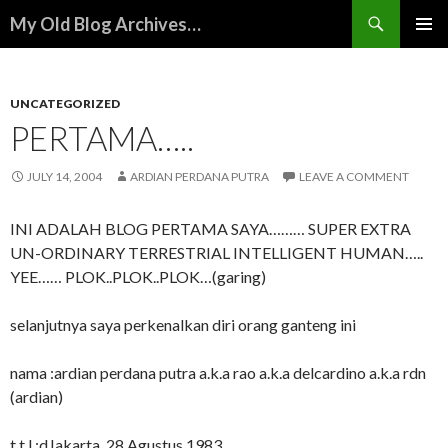
Search
My Old Blog Archives…
SKIP
PRIMAR
TO
MENU
CONTENT
UNCATEGORIZED
PERTAMA…..
JULY 14, 2004
ARDIAN PERDANA PUTRA
LEAVE A COMMENT
INI ADALAH BLOG PERTAMA SAYA……… SUPER EXTRA
UN-ORDINARY TERRESTRIAL INTELLIGENT HUMAN…..
YEE…… PLOK..PLOK..PLOK…(garing)
selanjutnya saya perkenalkan diri orang ganteng ini
nama :ardian perdana putra a.k.a rao a.k.a delcardino a.k.a rdn
(ardian)
t.t.l :dJakarta, 28 Agustus 1983