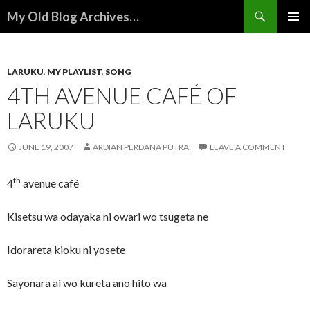
Search
My Old Blog Archives…
SKIP
PRIMAR
TO
MENU
CONTENT
LARUKU
,
MY PLAYLIST
,
SONG
4TH AVENUE CAFÉ OF
LARUKU
JUNE 19, 2007
ARDIAN PERDANA PUTRA
LEAVE A COMMENT
th
4
avenue
café
Kisetsu wa odayaka ni owari wo tsugeta ne
Idorareta kioku ni yosete
Sayonara ai wo kureta ano hito wa