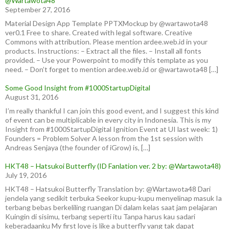
@Wartawota48
September 27, 2016
Material Design App Template PPTXMockup by @wartawota48
ver0.1 Free to share. Created with legal software. Creative
Commons with attribution. Please mention ardee.web.id in your
products. Instructions: – Extract all the files. – Install all fonts
provided. – Use your Powerpoint to modify this template as you
need. – Don’t forget to mention ardee.web.id or @wartawota48 […]
Some Good Insight from #1000StartupDigital
August 31, 2016
I’m really thankful I can join this good event, and I suggest this kind
of event can be multiplicable in every city in Indonesia. This is my
Insight from #1000StartupDigital Ignition Event at UI last week: 1)
Founders = Problem Solver A lesson from the 1st session with
Andreas Senjaya (the founder of iGrow) is, […]
HKT48 – Hatsukoi Butterfly (ID Fanlation ver. 2 by: @Wartawota48)
July 19, 2016
HKT48 – Hatsukoi Butterfly Translation by: @Wartawota48 Dari
jendela yang sedikit terbuka Seekor kupu-kupu menyelinap masuk Ia
terbang bebas berkeliling ruangan Di dalam kelas saat jam pelajaran
Kuingin di sisimu, terbang seperti itu Tanpa harus kau sadari
keberadaanku My first love is like a butterfly yang tak dapat