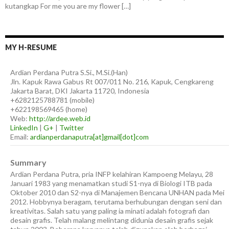
kutangkap For me you are my flower […]
MY H-RESUME
Ardian
Perdana Putra
S.Si., M.Si.(Han)
Jln. Kapuk Rawa Gabus Rt 007/011 No. 216, Kapuk, Cengkareng
Jakarta Barat
,
DKI Jakarta
11720
,
Indonesia
+6282125788781
(
mobile
)
+622198569465
(
home
)
Web:
http://ardee.web.id
LinkedIn
|
G+
|
Twitter
Email:
ardianperdanaputra[at]gmail[dot]com
Summary
Ardian Perdana Putra, pria INFP kelahiran Kampoeng Melayu, 28
Januari 1983 yang menamatkan studi S1-nya di Biologi ITB pada
Oktober 2010 dan S2-nya di Manajemen Bencana UNHAN pada Mei
2012. Hobbynya beragam, terutama berhubungan dengan seni dan
kreativitas. Salah satu yang paling ia minati adalah fotografi dan
desain grafis. Telah malang melintang didunia desain grafis sejak