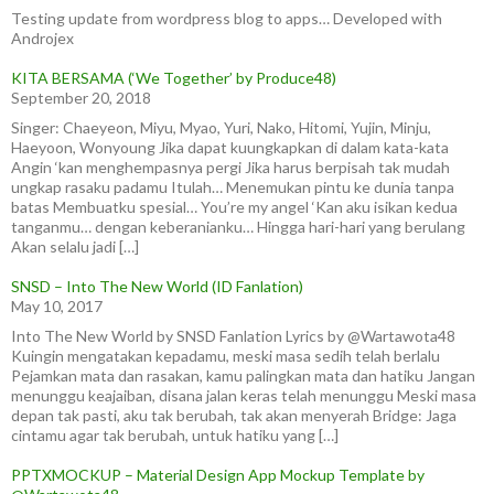
Testing update from wordpress blog to apps… Developed with
Androjex
KITA BERSAMA (‘We Together’ by Produce48)
September 20, 2018
Singer: Chaeyeon, Miyu, Myao, Yuri, Nako, Hitomi, Yujin, Minju,
Haeyoon, Wonyoung Jika dapat kuungkapkan di dalam kata-kata
Angin ‘kan menghempasnya pergi Jika harus berpisah tak mudah
ungkap rasaku padamu Itulah… Menemukan pintu ke dunia tanpa
batas Membuatku spesial… You’re my angel ‘Kan aku isikan kedua
tanganmu… dengan keberanianku… Hingga hari-hari yang berulang
Akan selalu jadi […]
SNSD – Into The New World (ID Fanlation)
May 10, 2017
Into The New World by SNSD Fanlation Lyrics by @Wartawota48
Kuingin mengatakan kepadamu, meski masa sedih telah berlalu
Pejamkan mata dan rasakan, kamu palingkan mata dan hatiku Jangan
menunggu keajaiban, disana jalan keras telah menunggu Meski masa
depan tak pasti, aku tak berubah, tak akan menyerah Bridge: Jaga
cintamu agar tak berubah, untuk hatiku yang […]
PPTXMOCKUP – Material Design App Mockup Template by