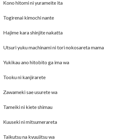
Kono hitomi ni yurameite ita
Togirenai kimochi nante
Hajime kara shinjite nakatta
Utsuri yuku machinami ni tori nokosareta mama
Yukikau ano hitobito ga ima wa
Tooku ni kanjirarete
Zawameki sae usurete wa
Tameiki ni kiete shimau
Kuuseki ni mitsumerareta
Taikutsu na kyuujitsu wa