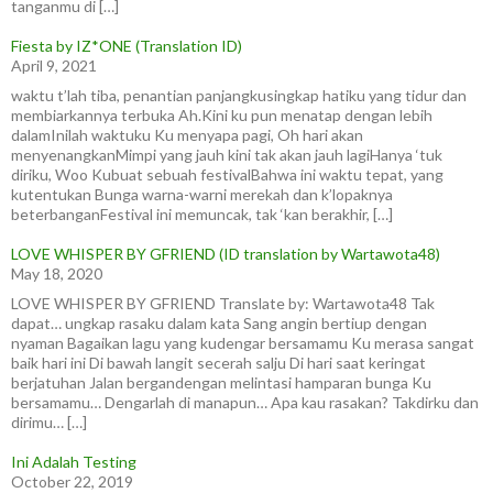
tanganmu di […]
Fiesta by IZ*ONE (Translation ID)
April 9, 2021
waktu t’lah tiba, penantian panjangkusingkap hatiku yang tidur dan
membiarkannya terbuka Ah.Kini ku pun menatap dengan lebih
dalamInilah waktuku Ku menyapa pagi, Oh hari akan
menyenangkanMimpi yang jauh kini tak akan jauh lagiHanya ‘tuk
diriku, Woo Kubuat sebuah festivalBahwa ini waktu tepat, yang
kutentukan Bunga warna-warni merekah dan k’lopaknya
beterbanganFestival ini memuncak, tak ‘kan berakhir, […]
LOVE WHISPER BY GFRIEND (ID translation by Wartawota48)
May 18, 2020
LOVE WHISPER BY GFRIEND Translate by: Wartawota48 Tak
dapat… ungkap rasaku dalam kata Sang angin bertiup dengan
nyaman Bagaikan lagu yang kudengar bersamamu Ku merasa sangat
baik hari ini Di bawah langit secerah salju Di hari saat keringat
berjatuhan Jalan bergandengan melintasi hamparan bunga Ku
bersamamu… Dengarlah di manapun… Apa kau rasakan? Takdirku dan
dirimu… […]
Ini Adalah Testing
October 22, 2019