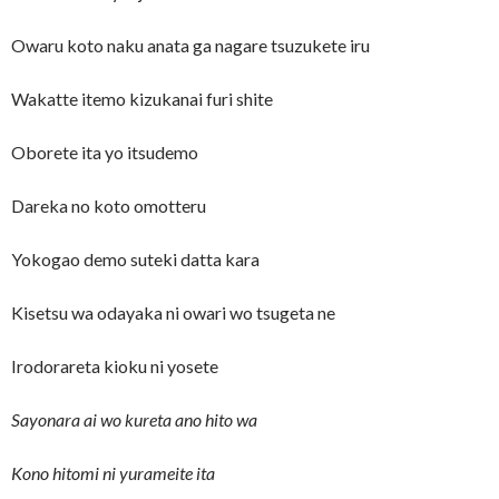
Owaru koto naku anata ga nagare tsuzukete iru
Wakatte itemo kizukanai furi shite
Oborete ita yo itsudemo
Dareka no koto omotteru
Yokogao demo suteki datta kara
Kisetsu wa odayaka ni owari wo tsugeta ne
Irodorareta kioku ni yosete
Sayonara ai wo kureta ano hito wa
Kono hitomi ni yurameite ita