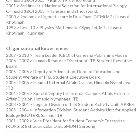
Olimpiad (IBO) 2003, > Banten Province Round
2001 > 3rd finalist > National Selection for International Biology
Olimpiad (IBO) 2003, > Tangerang district round.
2000 > 2nd rank > Highest score in Final Exam (NEM) MTs Husnul
Khotimah
1999 > best 10 > Physics-Mathematic Olympiad, MTs Husnul
Khotimah, Kuningan
Organizational Experiences
2007 - 2010 > Team Leader (CEO) of Ganesha Publishing House
2006 - 2007 > Human Resource Director of ITB Student Executive
Board
2005 - 2006 > Deputy of Advocation, Dept. of Education and
Student Welfare of ITB, Student Executive Board
2005 - 2006 > Head of External Affair Division, Himabio Nymphaea
ITB
2004 - 2005 > Special Deputy for Internal Campus Affair, External
Affair Division, Himabio Nymphaea ITB
2003 - 2004 > Logistic Division of ITB Student Activity Unit, APRES
2003 - 2004 > Information Division, Student Activity Unit for Applied
Biology (BIOTER), Salman ITB
2001 - 2002 > Vice President for Student Economic Enterprise
(KOPSIS) Extracurricular Unit, SMUN I Serpong