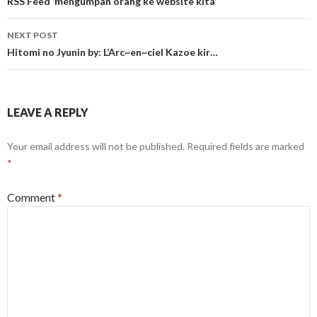
navigation
RSS Feed ‘mengumpan orang ke website kita’
NEXT POST
Hitomi no Jyunin by: L’Arc~en~ciel Kazoe kir…
LEAVE A REPLY
Your email address will not be published.
Required fields are marked
*
Comment
*