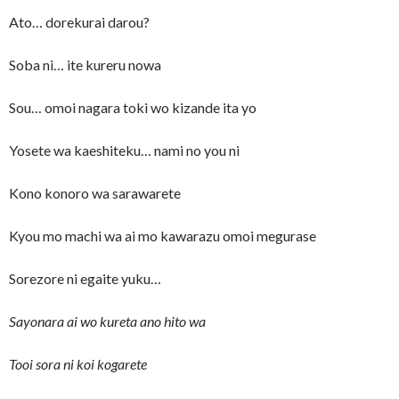
Ato… dorekurai darou?
Soba ni… ite kureru nowa
Sou… omoi nagara toki wo kizande ita yo
Yosete wa kaeshiteku… nami no you ni
Kono konoro wa sarawarete
Kyou mo machi wa ai mo kawarazu omoi megurase
Sorezore ni egaite yuku…
Sayonara ai wo kureta ano hito wa
Tooi sora ni koi kogarete