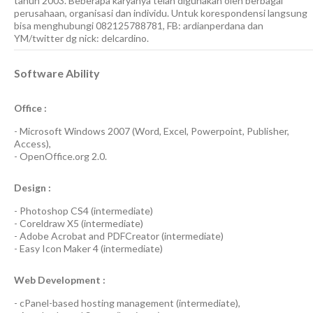
tahun 2003. Beberapa karyanya telah digunakan oleh berbagai
perusahaan, organisasi dan individu. Untuk korespondensi langsung
bisa menghubungi 082125788781, FB: ardianperdana dan
YM/twitter dg nick: delcardino.
Software Ability
Office :
-
Microsoft Windows 2007
(Word, Excel, Powerpoint, Publisher,
Access),
-
OpenOffice.org 2.0.
Design :
-
Photoshop CS4
(
intermediate
)
-
Coreldraw X5
(
intermediate
)
-
Adobe Acrobat
and
PDFCreator
(
intermediate
)
-
Easy Icon Maker 4
(
intermediate
)
Web Development :
-
cPanel-based hosting management
(
intermediate
),