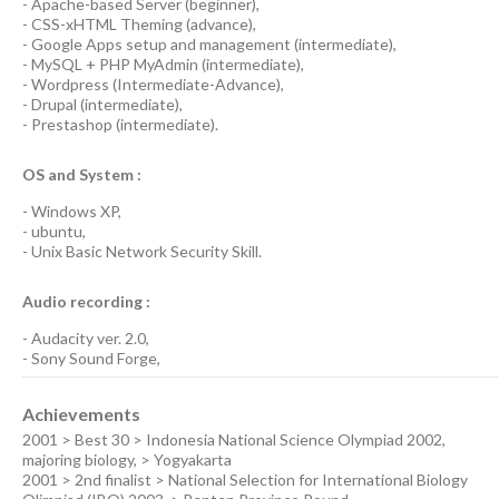
-
Apache-based Server
(
beginner
),
-
CSS-xHTML Theming
(
advance
),
-
Google Apps
setup and management (
intermediate
),
-
MySQL + PHP MyAdmin
(
intermediate
),
-
Wordpress
(
Intermediate-Advance
),
-
Drupal
(
intermediate
),
-
Prestashop
(
intermediate
).
OS and System :
-
Windows XP
,
-
ubuntu
,
-
Unix Basic Network Security
Skill.
Audio recording :
-
Audacity ver. 2.0
,
-
Sony Sound Forge
,
Achievements
2001 > Best 30 > Indonesia National Science Olympiad 2002,
majoring biology, > Yogyakarta
2001 > 2nd finalist > National Selection for International Biology