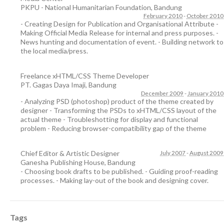
PKPU - National Humanitarian Foundation
,
Bandung
February 2010
-
October 2010
- Creating Design for Publication and Organisational Attribute -
Making Official Media Release for internal and press purposes. -
News hunting and documentation of event. - Building network to
the local media/press.
Freelance xHTML/CSS Theme Developer
PT. Gagas Daya Imaji
,
Bandung
December 2009
-
January 2010
- Analyzing PSD (photoshop) product of the theme created by
designer - Transforming the PSDs to xHTML/CSS layout of the
actual theme - Troubleshotting for display and functional
problem - Reducing browser-compatibility gap of the theme
Chief Editor & Artistic Designer
July 2007
-
August 2009
Ganesha Publishing House
,
Bandung
- Choosing book drafts to be published. - Guiding proof-reading
processes. - Making lay-out of the book and designing cover.
Tags