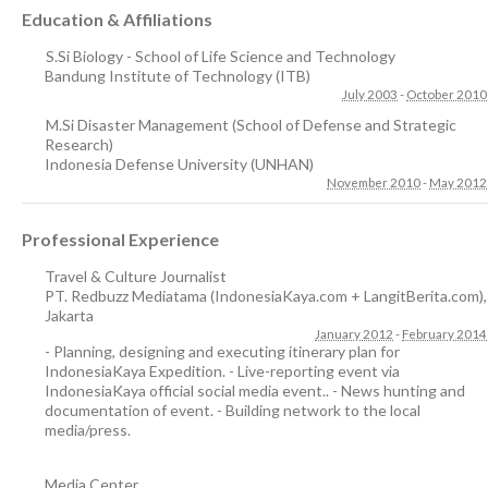
Education & Affiliations
S.Si Biology - School of Life Science and Technology
Bandung Institute of Technology (ITB)
July 2003
-
October 2010
M.Si Disaster Management (School of Defense and Strategic
Research)
Indonesia Defense University (UNHAN)
November 2010
-
May 2012
Professional Experience
Travel & Culture Journalist
PT. Redbuzz Mediatama (IndonesiaKaya.com + LangitBerita.com)
,
Jakarta
January 2012
-
February 2014
- Planning, designing and executing itinerary plan for
IndonesiaKaya Expedition. - Live-reporting event via
IndonesiaKaya official social media event.. - News hunting and
documentation of event. - Building network to the local
media/press.
Media Center