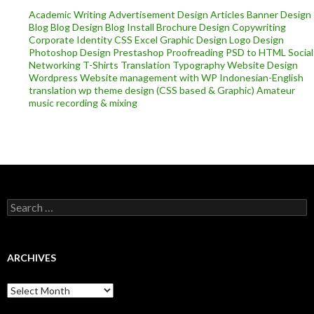
Academic Writing
Advertisement Design
Articles
Banner Design
Blog
Blog Design
Blog Install
Brochure Design
Copywriting
Corporate Identity
CSS
Excel
Graphic Design
Logo Design
Photoshop Design
Prestashop
Proofreading
PSD to HTML
Social
Networking
T-Shirts
Translation
Typography
Website Design
Wordpress
Website management with WP
Indonesian-English
translation
wp theme design (CSS based & Graphic)
Amateur
music recording & mixing
Search
for:
ARCHIVES
Archives