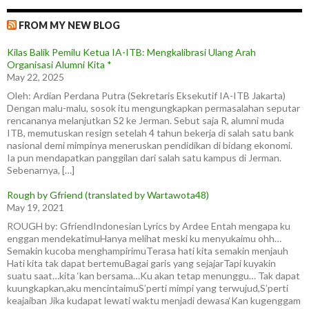
FROM MY NEW BLOG
Kilas Balik Pemilu Ketua IA-ITB: Mengkalibrasi Ulang Arah
Organisasi Alumni Kita *
May 22, 2025
Oleh: Ardian Perdana Putra (Sekretaris Eksekutif IA-ITB Jakarta)
Dengan malu-malu, sosok itu mengungkapkan permasalahan seputar
rencananya melanjutkan S2 ke Jerman. Sebut saja R, alumni muda
ITB, memutuskan resign setelah 4 tahun bekerja di salah satu bank
nasional demi mimpinya meneruskan pendidikan di bidang ekonomi.
Ia pun mendapatkan panggilan dari salah satu kampus di Jerman.
Sebenarnya, […]
Rough by Gfriend (translated by Wartawota48)
May 19, 2021
ROUGH by: GfriendIndonesian Lyrics by Ardee Entah mengapa ku
enggan mendekatimuHanya melihat meski ku menyukaimu ohh…
Semakin kucoba menghampirimuTerasa hati kita semakin menjauh
Hati kita tak dapat bertemuBagai garis yang sejajarTapi kuyakin
suatu saat…kita ‘kan bersama…Ku akan tetap menunggu… Tak dapat
kuungkapkan,aku mencintaimuS’perti mimpi yang terwujud,S’perti
keajaiban Jika kudapat lewati waktu menjadi dewasa‘Kan kugenggam